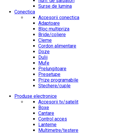
Ilum. de sarbatori
Surse de lumina
Conectica
Accesorii conectica
Adaptoare
Bloc multipriza
Bride/coliere
Cleme
Cordon alimentare
Doze
Dulii
Mufe
Prelungitoare
Presetupe
Prize programabile
Stechere/cuple
Produse electronice
Accesorii tv/satelit
Boxe
Cantare
Control acces
Lanterne
Multimetre/testere