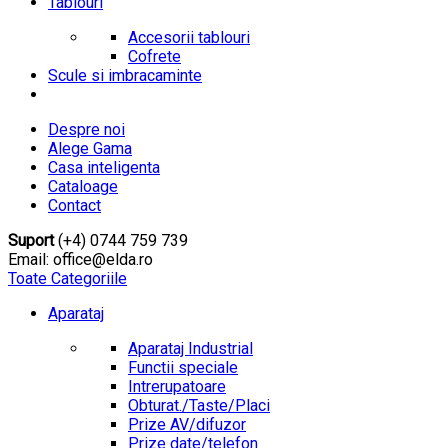
Tablouri
Accesorii tablouri
Cofrete
Scule si imbracaminte
Despre noi
Alege Gama
Casa inteligenta
Cataloage
Contact
Suport
(+4) 0744 759 739
Email: office@elda.ro
Toate Categoriile
Aparataj
Aparataj Industrial
Functii speciale
Intrerupatoare
Obturat./Taste/Placi
Prize AV/difuzor
Prize date/telefon