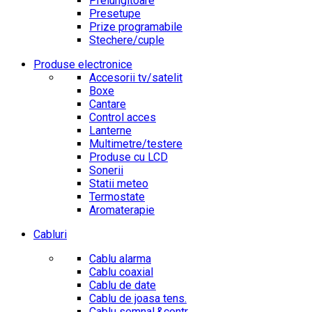
Prelungitoare
Presetupe
Prize programabile
Stechere/cuple
Produse electronice
Accesorii tv/satelit
Boxe
Cantare
Control acces
Lanterne
Multimetre/testere
Produse cu LCD
Sonerii
Statii meteo
Termostate
Aromaterapie
Cabluri
Cablu alarma
Cablu coaxial
Cablu de date
Cablu de joasa tens.
Cablu semnal.&contr.