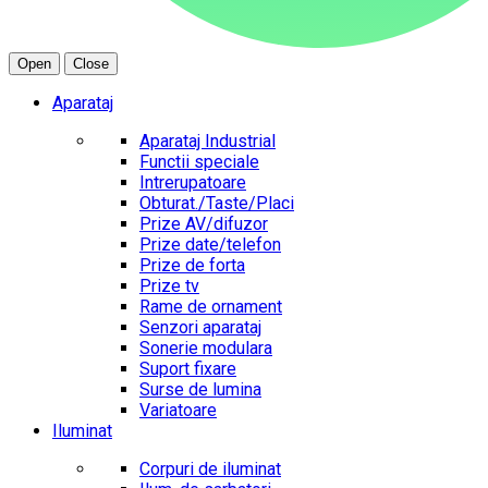
Open
Close
Aparataj
Aparataj Industrial
Functii speciale
Intrerupatoare
Obturat./Taste/Placi
Prize AV/difuzor
Prize date/telefon
Prize de forta
Prize tv
Rame de ornament
Senzori aparataj
Sonerie modulara
Suport fixare
Surse de lumina
Variatoare
Iluminat
Corpuri de iluminat