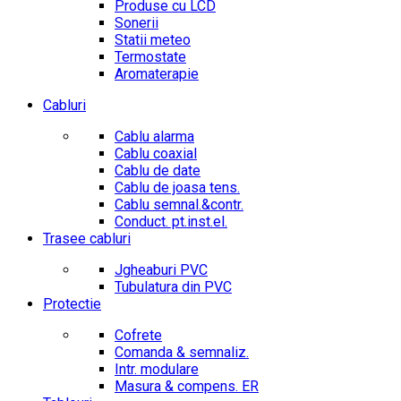
Produse cu LCD
Sonerii
Statii meteo
Termostate
Aromaterapie
Cabluri
Cablu alarma
Cablu coaxial
Cablu de date
Cablu de joasa tens.
Cablu semnal.&contr.
Conduct. pt.inst.el.
Trasee cabluri
Jgheaburi PVC
Tubulatura din PVC
Protectie
Cofrete
Comanda & semnaliz.
Intr. modulare
Masura & compens. ER