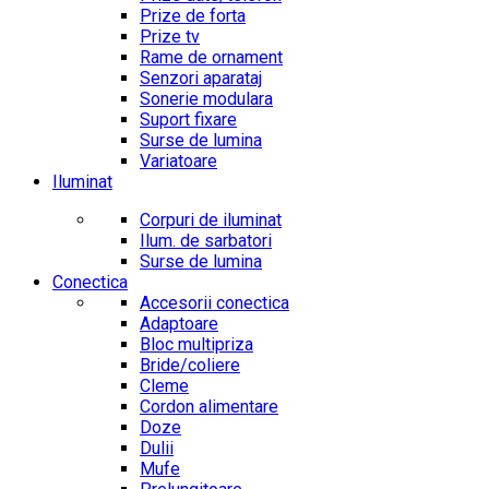
Prize de forta
Prize tv
Rame de ornament
Senzori aparataj
Sonerie modulara
Suport fixare
Surse de lumina
Variatoare
Iluminat
Corpuri de iluminat
Ilum. de sarbatori
Surse de lumina
Conectica
Accesorii conectica
Adaptoare
Bloc multipriza
Bride/coliere
Cleme
Cordon alimentare
Doze
Dulii
Mufe