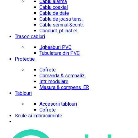
Cablu alarma
Cablu coaxial
Cablu de date
Cablu de joasa tens.
Cablu semnal.&contr.
Conduct. pt.inst.el.
Trasee cabluri
Jgheaburi PVC
Tubulatura din PVC
Protectie
Cofrete
Comanda & semnaliz.
Intr. modulare
Masura & compens. ER
Tablouri
Accesorii tablouri
Cofrete
Scule si imbracaminte