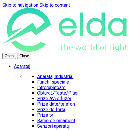
Skip to navigation
Skip to content
Open
Close
Aparataj
Aparataj Industrial
Functii speciale
Intrerupatoare
Obturat./Taste/Placi
Prize AV/difuzor
Prize date/telefon
Prize de forta
Prize tv
Rame de ornament
Senzori aparataj