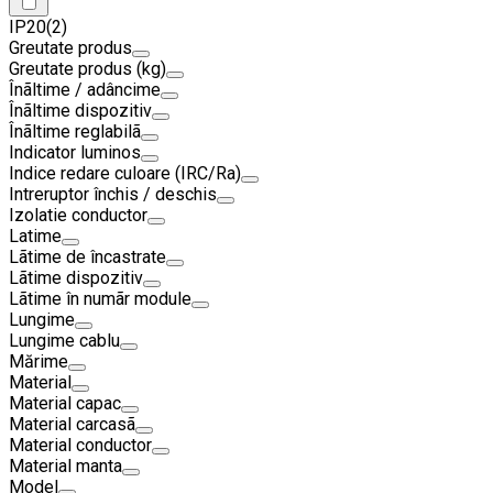
IP20
(2)
Greutate produs
Greutate produs (kg)
Înãltime / adâncime
Înãltime dispozitiv
Înãltime reglabilã
Indicator luminos
Indice redare culoare (IRC/Ra)
Intreruptor închis / deschis
Izolatie conductor
Latime
Lãtime de încastrate
Lãtime dispozitiv
Lãtime în numãr module
Lungime
Lungime cablu
Mărime
Material
Material capac
Material carcasã
Material conductor
Material manta
Model