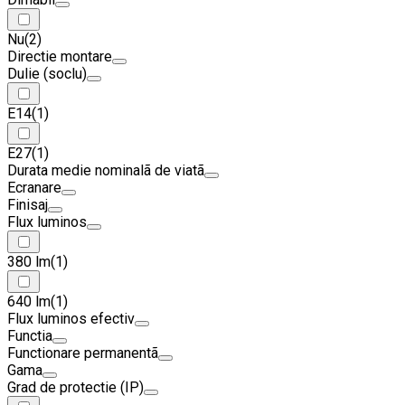
Nu
(2)
Directie montare
Dulie (soclu)
E14
(1)
E27
(1)
Durata medie nominalã de viatã
Ecranare
Finisaj
Flux luminos
380 lm
(1)
640 lm
(1)
Flux luminos efectiv
Functia
Functionare permanentã
Gama
Grad de protectie (IP)