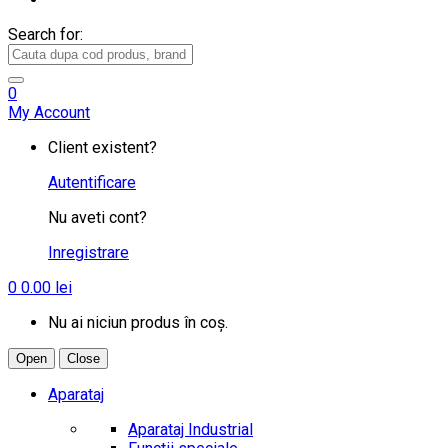
Search for:
0
My Account
Client existent?
Autentificare
Nu aveti cont?
Inregistrare
0
0.00
lei
Nu ai niciun produs în coș.
Open
Close
Aparataj
Aparataj Industrial