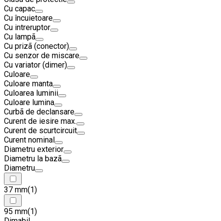
Cu capac
Cu încuietoare
Cu intreruptor
Cu lampã
Cu prizã (conector)
Cu senzor de miscare
Cu variator (dimer)
Culoare
Culoare manta
Culoarea luminii
Culoare lumina
Curbã de declansare
Curent de iesire max.
Curent de scurtcircuit
Curent nominal
Diametru exterior
Diametru la bazã
Diametru
37 mm
(1)
95 mm
(1)
Dimabil