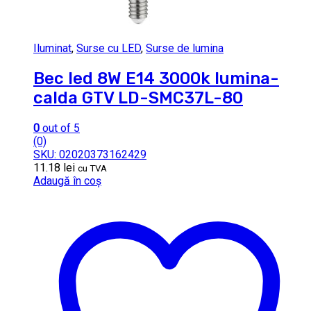
Iluminat
,
Surse cu LED
,
Surse de lumina
Bec led 8W E14 3000k lumina-
calda GTV LD-SMC37L-80
0
out of 5
(0)
SKU: 02020373162429
11.18
lei
cu TVA
Adaugă în coș