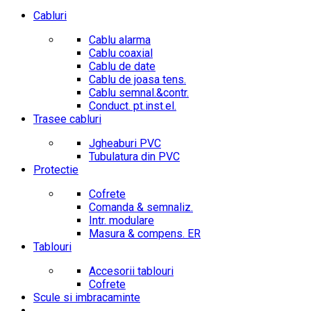
Cabluri
Cablu alarma
Cablu coaxial
Cablu de date
Cablu de joasa tens.
Cablu semnal.&contr.
Conduct. pt.inst.el.
Trasee cabluri
Jgheaburi PVC
Tubulatura din PVC
Protectie
Cofrete
Comanda & semnaliz.
Intr. modulare
Masura & compens. ER
Tablouri
Accesorii tablouri
Cofrete
Scule si imbracaminte