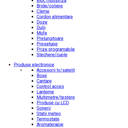
Bloc multipriza
Bride/coliere
Cleme
Cordon alimentare
Doze
Dulii
Mufe
Prelungitoare
Presetupe
Prize programabile
Stechere/cuple
Produse electronice
Accesorii tv/satelit
Boxe
Cantare
Control acces
Lanterne
Multimetre/testere
Produse cu LCD
Sonerii
Statii meteo
Termostate
Aromaterapie