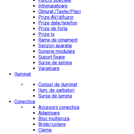
Functii speciale
Intrerupatoare
Obturat./Taste/Placi
Prize AV/difuzor
Prize date/telefon
Prize de forta
Prize tv
Rame de ornament
Senzori aparataj
Sonerie modulara
Suport fixare
Surse de lumina
Variatoare
Iluminat
Corpuri de iluminat
Ilum. de sarbatori
Surse de lumina
Conectica
Accesorii conectica
Adaptoare
Bloc multipriza
Bride/coliere
Cleme