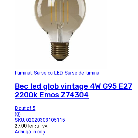
Iluminat
,
Surse cu LED
,
Surse de lumina
Bec led glob vintage 4W G95 E27
2200k Emos Z74304
0
out of 5
(0)
SKU: 02020303105115
27.00
lei
cu TVA
Adaugă în coș