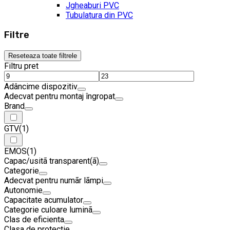
Jgheaburi PVC
Tubulatura din PVC
Filtre
Reseteaza toate filtrele
Filtru pret
Adâncime dispozitiv
Adecvat pentru montaj îngropat
Brand
GTV
(1)
EMOS
(1)
Capac/usitã transparent(ã)
Categorie
Adecvat pentru numãr lãmpi
Autonomie
Capacitate acumulator
Categorie culoare luminã
Clas de eficienta
Clasa de protectie