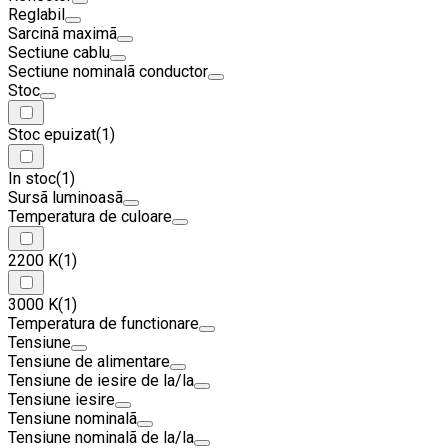
Reglabil
Sarcinã maximã
Sectiune cablu
Sectiune nominalã conductor
Stoc
Stoc epuizat
(1)
In stoc
(1)
Sursã luminoasã
Temperatura de culoare
2200 K
(1)
3000 K
(1)
Temperatura de functionare
Tensiune
Tensiune de alimentare
Tensiune de iesire de la/la
Tensiune iesire
Tensiune nominalã
Tensiune nominalã de la/la