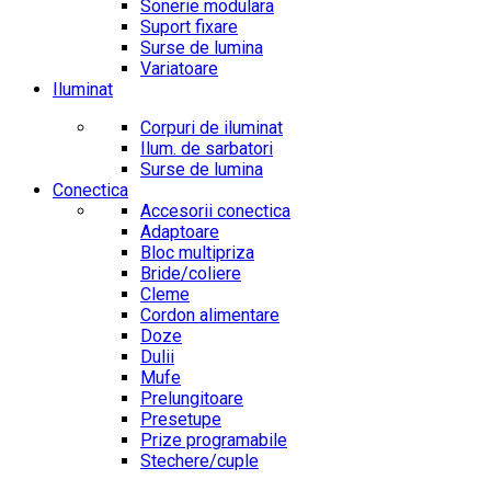
Sonerie modulara
Suport fixare
Surse de lumina
Variatoare
Iluminat
Corpuri de iluminat
Ilum. de sarbatori
Surse de lumina
Conectica
Accesorii conectica
Adaptoare
Bloc multipriza
Bride/coliere
Cleme
Cordon alimentare
Doze
Dulii
Mufe
Prelungitoare
Presetupe
Prize programabile
Stechere/cuple