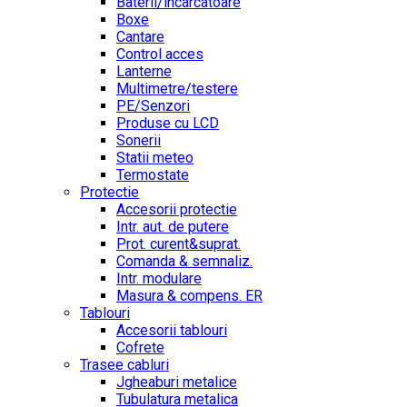
Baterii/incarcatoare
Boxe
Cantare
Control acces
Lanterne
Multimetre/testere
PE/Senzori
Produse cu LCD
Sonerii
Statii meteo
Termostate
Protectie
Accesorii protectie
Intr. aut. de putere
Prot. curent&suprat.
Comanda & semnaliz.
Intr. modulare
Masura & compens. ER
Tablouri
Accesorii tablouri
Cofrete
Trasee cabluri
Jgheaburi metalice
Tubulatura metalica