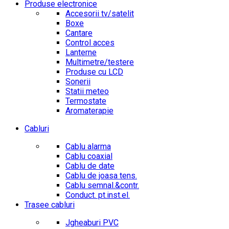
Produse electronice
Accesorii tv/satelit
Boxe
Cantare
Control acces
Lanterne
Multimetre/testere
Produse cu LCD
Sonerii
Statii meteo
Termostate
Aromaterapie
Cabluri
Cablu alarma
Cablu coaxial
Cablu de date
Cablu de joasa tens.
Cablu semnal.&contr.
Conduct. pt.inst.el.
Trasee cabluri
Jgheaburi PVC