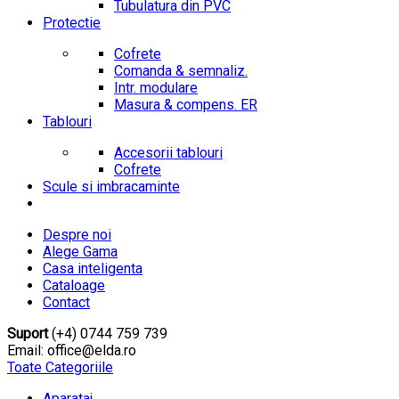
Tubulatura din PVC
Protectie
Cofrete
Comanda & semnaliz.
Intr. modulare
Masura & compens. ER
Tablouri
Accesorii tablouri
Cofrete
Scule si imbracaminte
Despre noi
Alege Gama
Casa inteligenta
Cataloage
Contact
Suport
(+4) 0744 759 739
Email: office@elda.ro
Toate Categoriile
Aparataj