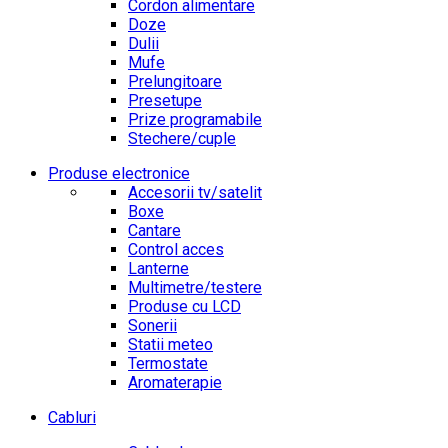
Cordon alimentare
Doze
Dulii
Mufe
Prelungitoare
Presetupe
Prize programabile
Stechere/cuple
Produse electronice
Accesorii tv/satelit
Boxe
Cantare
Control acces
Lanterne
Multimetre/testere
Produse cu LCD
Sonerii
Statii meteo
Termostate
Aromaterapie
Cabluri