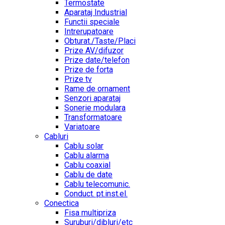
Termostate
Aparataj Industrial
Functii speciale
Intrerupatoare
Obturat./Taste/Placi
Prize AV/difuzor
Prize date/telefon
Prize de forta
Prize tv
Rame de ornament
Senzori aparataj
Sonerie modulara
Transformatoare
Variatoare
Cabluri
Cablu solar
Cablu alarma
Cablu coaxial
Cablu de date
Cablu telecomunic.
Conduct. pt.inst.el.
Conectica
Fisa multipriza
Suruburi/dibluri/etc