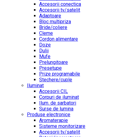
Accesorii conectica
Accesorii tv/satelit
Adaptoare
Bloc multipriza
Bride/coliere
Cleme
Cordon alimentare
Doze
Dulii
Mufe
Prelungitoare
Presetupe
Prize programabile
Stechere/cuple
Iluminat
Accesorii CIL
Corpuri de iluminat
Ilum. de sarbatori
Surse de lumina
Produse electronice
Aromaterapie
Sisteme monitorizare
Accesorii tv/satelit