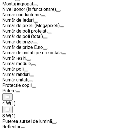
Montaj îngropat
Nivel sonor (in functionare)
Numãr conductoare
Numãr de leduri
Numãr de pixeli (Megapixeli)
Numãr de poli protejati
Numãr de poli (total)
Numar de prize
Numãr de prize Euro
Numãr de unitãti pe orizontalã
Numãr iesiri
Numar module
Numãr poli
Numar randuri
Numãr unitati
Protectie copii
Putere
4 W
(1)
8 W
(1)
Puterea sursei de luminã
Reflector