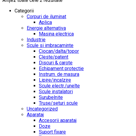
Afișez toate cele 2 rezultate
Categorii
Corpuri de iluminat
Aplica
Energie alternativa
Masina electrica
Industrie
Scule si imbracaminte
Ciocan/dalta/topor
Cleste/patent
Discuri & carote
Echipament protectie
Instrum. de masura
Lipire/incalzire
Scule electr./unelte
Scule instalatori
Surubelnite
Truse/seturi scule
Uncategorized
Aparataj
Accesorii aparataj
Doze
Suport fixare