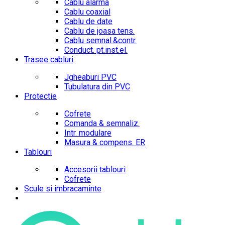
Cablu alarma
Cablu coaxial
Cablu de date
Cablu de joasa tens.
Cablu semnal.&contr.
Conduct. pt.inst.el.
Trasee cabluri
Jgheaburi PVC
Tubulatura din PVC
Protectie
Cofrete
Comanda & semnaliz.
Intr. modulare
Masura & compens. ER
Tablouri
Accesorii tablouri
Cofrete
Scule si imbracaminte