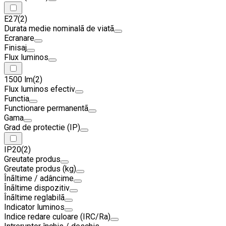
E27
(2)
Durata medie nominalã de viatã
Ecranare
Finisaj
Flux luminos
1500 lm
(2)
Flux luminos efectiv
Functia
Functionare permanentã
Gama
Grad de protectie (IP)
IP20
(2)
Greutate produs
Greutate produs (kg)
Înãltime / adâncime
Înãltime dispozitiv
Înãltime reglabilã
Indicator luminos
Indice redare culoare (IRC/Ra)