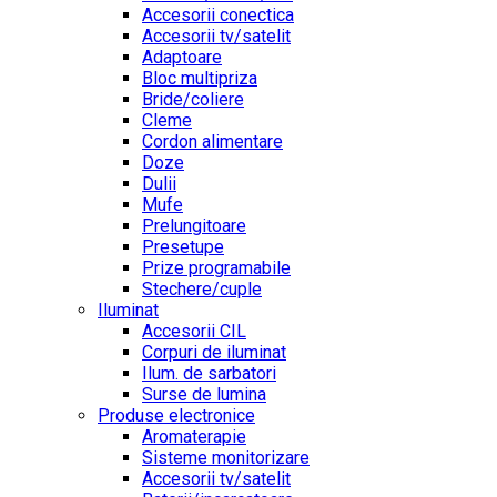
Accesorii conectica
Accesorii tv/satelit
Adaptoare
Bloc multipriza
Bride/coliere
Cleme
Cordon alimentare
Doze
Dulii
Mufe
Prelungitoare
Presetupe
Prize programabile
Stechere/cuple
Iluminat
Accesorii CIL
Corpuri de iluminat
Ilum. de sarbatori
Surse de lumina
Produse electronice
Aromaterapie
Sisteme monitorizare
Accesorii tv/satelit