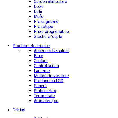
Cordon alimentare
Doze
Dulii
Mufe
Prelungitoare
Presetupe
Prize programabile
Stechere/cuple
Produse electronice
Accesorii tv/satelit
Boxe
Cantare
Control acces
Lanterne
Multimetre/testere
Produse cu LCD
Sonerii
Statii meteo
Termostate
Aromaterapie
Cabluri