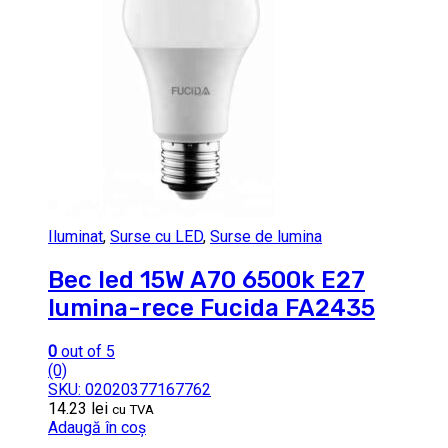
Iluminat
,
Surse cu LED
,
Surse de lumina
Bec led 15W A70 6500k E27
lumina-rece Fucida FA2435
0
out of 5
(0)
SKU: 02020377167762
14.23
lei
cu TVA
Adaugă în coș