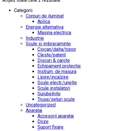
Afișez toate cele 2 rezultate
Categorii
Corpuri de iluminat
Aplica
Energie alternativa
Masina electrica
Industrie
Scule si imbracaminte
Ciocan/dalta/topor
Cleste/patent
Discuri & carote
Echipament protectie
Instrum. de masura
Lipire/incalzire
Scule electr./unelte
Scule instalatori
Surubelnite
Truse/seturi scule
Uncategorized
Aparataj
Accesorii aparataj
Doze
Suport fixare