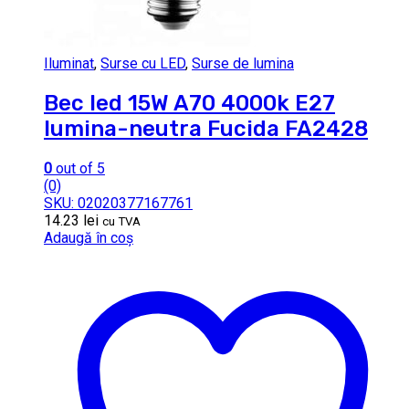
Iluminat
,
Surse cu LED
,
Surse de lumina
Bec led 15W A70 4000k E27
lumina-neutra Fucida FA2428
0
out of 5
(0)
SKU: 02020377167761
14.23
lei
cu TVA
Adaugă în coș