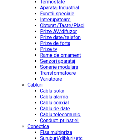
Termostate
Aparataj Industrial
Functii speciale
Intrerupatoare
Obturat./Taste/Placi
Prize AV/difuzor
Prize date/telefon
Prize de forta
Prize tv
Rame de ornament
Senzori aparataj
Sonerie modulara
Transformatoare
Variatoare
Cabluri
Cablu solar
Cablu alarma
Cablu coaxial
Cablu de date
Cablu telecomunic.
Conduct. pt.inst.el.
Conectica
Fisa multipriza
Suruburi/dibluri/etc