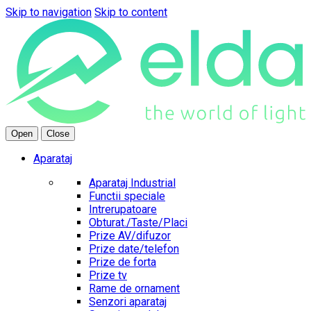
Skip to navigation
Skip to content
Open
Close
Aparataj
Aparataj Industrial
Functii speciale
Intrerupatoare
Obturat./Taste/Placi
Prize AV/difuzor
Prize date/telefon
Prize de forta
Prize tv
Rame de ornament
Senzori aparataj