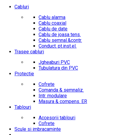
Cabluri
Cablu alarma
Cablu coaxial
Cablu de date
Cablu de joasa tens.
Cablu semnal.&contr.
Conduct. pt.inst.el.
Trasee cabluri
Jgheaburi PVC
Tubulatura din PVC
Protectie
Cofrete
Comanda & semnaliz.
Intr. modulare
Masura & compens. ER
Tablouri
Accesorii tablouri
Cofrete
Scule si imbracaminte