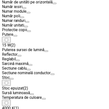
Numãr de unitãti pe orizontalã
Numãr iesiri
Numar module
Numãr poli
Numar randuri
Numãr unitati
Protectie copii
Putere
15 W
(2)
Puterea sursei de luminã
Reflector
Reglabil
Sarcinã maximã
Sectiune cablu
Sectiune nominalã conductor
Stoc
Stoc epuizat
(2)
Sursã luminoasã
Temperatura de culoare
4000 K
(1)