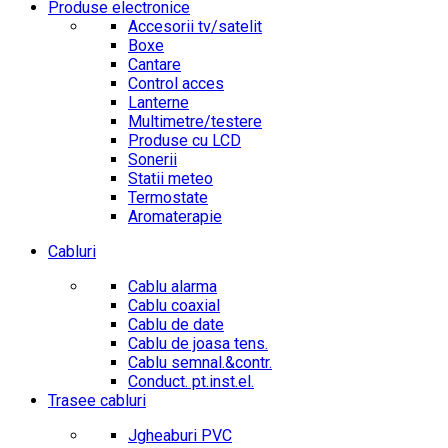
Produse electronice
Accesorii tv/satelit
Boxe
Cantare
Control acces
Lanterne
Multimetre/testere
Produse cu LCD
Sonerii
Statii meteo
Termostate
Aromaterapie
Cabluri
Cablu alarma
Cablu coaxial
Cablu de date
Cablu de joasa tens.
Cablu semnal.&contr.
Conduct. pt.inst.el.
Trasee cabluri
Jgheaburi PVC