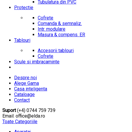
Tubulatura din PVC
Protectie
Cofrete
Comanda & semnaliz.
Intr. modulare
Masura & compens. ER
Tablouri
Accesorii tablouri
Cofrete
Scule si imbracaminte
Despre noi
Alege Gama
Casa inteligenta
Cataloage
Contact
Suport
(+4) 0744 759 739
Email: office@elda.ro
Toate Categoriile
Aparataj