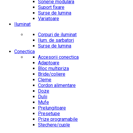
Sonerie modulara
Suport fixare
Surse de lumina
Variatoare
Iluminat
Corpuri de iluminat
Ilum. de sarbatori
Surse de lumina
Conectica
Accesorii conectica
Adaptoare
Bloc multipriza
Bride/coliere
Cleme
Cordon alimentare
Doze
Dulii
Mufe
Prelungitoare
Presetupe
Prize programabile
Stechere/cuple