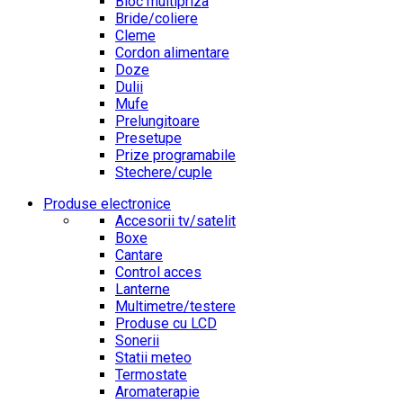
Bloc multipriza
Bride/coliere
Cleme
Cordon alimentare
Doze
Dulii
Mufe
Prelungitoare
Presetupe
Prize programabile
Stechere/cuple
Produse electronice
Accesorii tv/satelit
Boxe
Cantare
Control acces
Lanterne
Multimetre/testere
Produse cu LCD
Sonerii
Statii meteo
Termostate
Aromaterapie