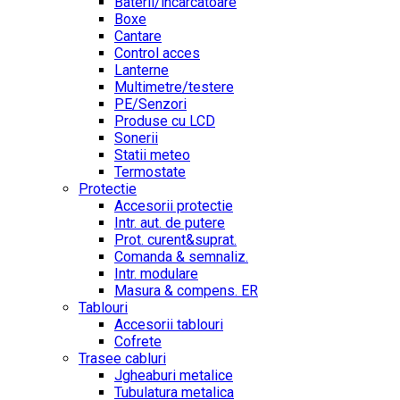
Baterii/incarcatoare
Boxe
Cantare
Control acces
Lanterne
Multimetre/testere
PE/Senzori
Produse cu LCD
Sonerii
Statii meteo
Termostate
Protectie
Accesorii protectie
Intr. aut. de putere
Prot. curent&suprat.
Comanda & semnaliz.
Intr. modulare
Masura & compens. ER
Tablouri
Accesorii tablouri
Cofrete
Trasee cabluri
Jgheaburi metalice
Tubulatura metalica