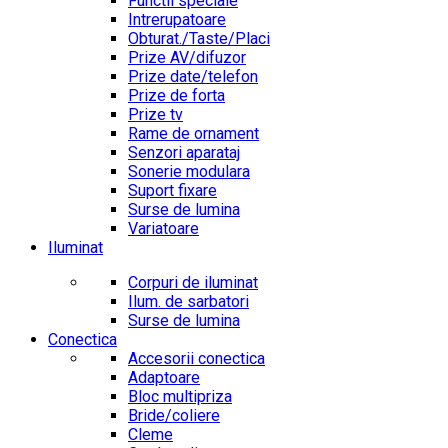
Functii speciale
Intrerupatoare
Obturat./Taste/Placi
Prize AV/difuzor
Prize date/telefon
Prize de forta
Prize tv
Rame de ornament
Senzori aparataj
Sonerie modulara
Suport fixare
Surse de lumina
Variatoare
Iluminat
Corpuri de iluminat
Ilum. de sarbatori
Surse de lumina
Conectica
Accesorii conectica
Adaptoare
Bloc multipriza
Bride/coliere
Cleme