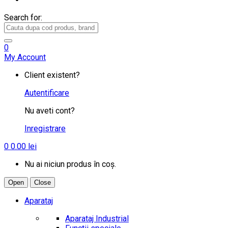
Search for:
0
My Account
Client existent?
Autentificare
Nu aveti cont?
Inregistrare
0
0.00
lei
Nu ai niciun produs în coș.
Open
Close
Aparataj
Aparataj Industrial