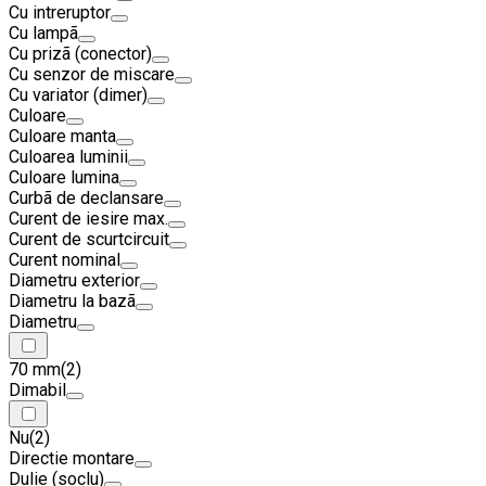
Cu intreruptor
Cu lampã
Cu prizã (conector)
Cu senzor de miscare
Cu variator (dimer)
Culoare
Culoare manta
Culoarea luminii
Culoare lumina
Curbã de declansare
Curent de iesire max.
Curent de scurtcircuit
Curent nominal
Diametru exterior
Diametru la bazã
Diametru
70 mm
(2)
Dimabil
Nu
(2)
Directie montare
Dulie (soclu)