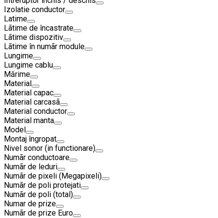
Intreruptor închis / deschis
Izolatie conductor
Latime
Lãtime de încastrate
Lãtime dispozitiv
Lãtime în numãr module
Lungime
Lungime cablu
Mărime
Material
Material capac
Material carcasã
Material conductor
Material manta
Model
Montaj îngropat
Nivel sonor (in functionare)
Numãr conductoare
Numãr de leduri
Numãr de pixeli (Megapixeli)
Numãr de poli protejati
Numãr de poli (total)
Numar de prize
Numãr de prize Euro