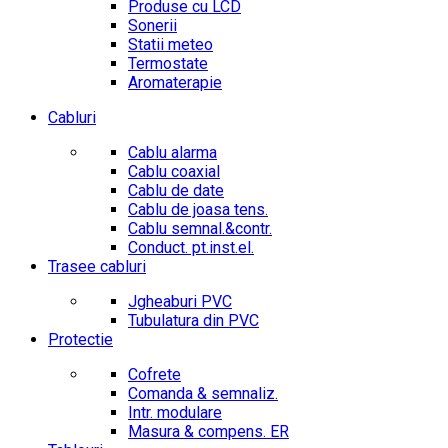
Produse cu LCD
Sonerii
Statii meteo
Termostate
Aromaterapie
Cabluri
Cablu alarma
Cablu coaxial
Cablu de date
Cablu de joasa tens.
Cablu semnal.&contr.
Conduct. pt.inst.el.
Trasee cabluri
Jgheaburi PVC
Tubulatura din PVC
Protectie
Cofrete
Comanda & semnaliz.
Intr. modulare
Masura & compens. ER