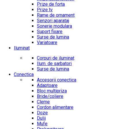
Prize de forta
Prize tv
Rame de ornament
Senzori aparataj
Sonerie modulara
Suport fixare
Surse de lumina
Variatoare
Iluminat
Corpuri de iluminat
Ilum. de sarbatori
Surse de lumina
Conectica
Accesorii conectica
Adaptoare
Bloc multipriza
Bride/coliere
Cleme
Cordon alimentare
Doze
Dulii
Mufe