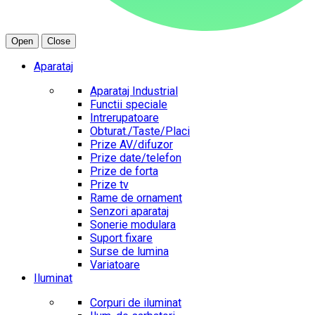
Open
Close
Aparataj
Aparataj Industrial
Functii speciale
Intrerupatoare
Obturat./Taste/Placi
Prize AV/difuzor
Prize date/telefon
Prize de forta
Prize tv
Rame de ornament
Senzori aparataj
Sonerie modulara
Suport fixare
Surse de lumina
Variatoare
Iluminat
Corpuri de iluminat