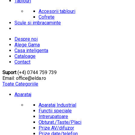
Tablouri
Accesorii tablouri
Cofrete
Scule si imbracaminte
Despre noi
Alege Gama
Casa inteligenta
Cataloage
Contact
Suport
(+4) 0744 759 739
Email: office@elda.ro
Toate Categoriile
Aparataj
Aparataj Industrial
Functii speciale
Intrerupatoare
Obturat./Taste/Placi
Prize AV/difuzor
Prize date/telefon