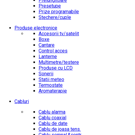
Prelungitoare
Presetupe
Prize programabile
Stechere/cuple
Produse electronice
Accesorii tv/satelit
Boxe
Cantare
Control acces
Lanterne
Multimetre/testere
Produse cu LCD
Sonerii
Statii meteo
Termostate
Aromaterapie
Cabluri
Cablu alarma
Cablu coaxial
Cablu de date
Cablu de joasa tens.
Cablu semnal.&contr.