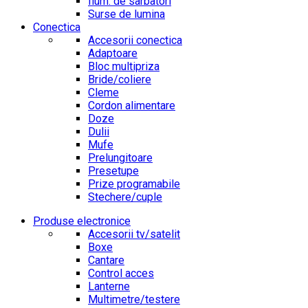
Ilum. de sarbatori
Surse de lumina
Conectica
Accesorii conectica
Adaptoare
Bloc multipriza
Bride/coliere
Cleme
Cordon alimentare
Doze
Dulii
Mufe
Prelungitoare
Presetupe
Prize programabile
Stechere/cuple
Produse electronice
Accesorii tv/satelit
Boxe
Cantare
Control acces
Lanterne
Multimetre/testere