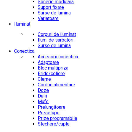
Sonerie modulara
Suport fixare
Surse de lumina
Variatoare
Iluminat
Corpuri de iluminat
Ilum. de sarbatori
Surse de lumina
Conectica
Accesorii conectica
Adaptoare
Bloc multipriza
Bride/coliere
Cleme
Cordon alimentare
Doze
Dulii
Mufe
Prelungitoare
Presetupe
Prize programabile
Stechere/cuple