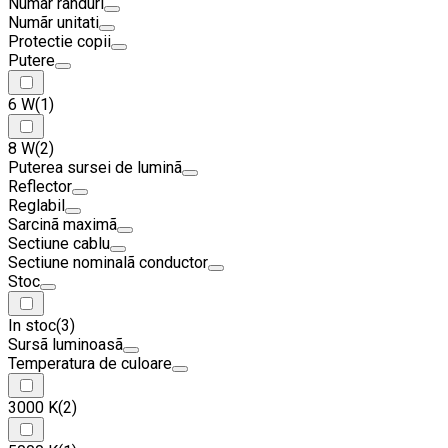
Numar randuri
Numãr unitati
Protectie copii
Putere
6 W
(1)
8 W
(2)
Puterea sursei de luminã
Reflector
Reglabil
Sarcinã maximã
Sectiune cablu
Sectiune nominalã conductor
Stoc
In stoc
(3)
Sursã luminoasã
Temperatura de culoare
3000 K
(2)