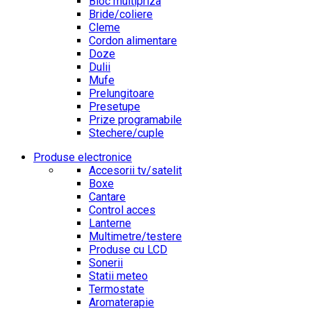
Bloc multipriza
Bride/coliere
Cleme
Cordon alimentare
Doze
Dulii
Mufe
Prelungitoare
Presetupe
Prize programabile
Stechere/cuple
Produse electronice
Accesorii tv/satelit
Boxe
Cantare
Control acces
Lanterne
Multimetre/testere
Produse cu LCD
Sonerii
Statii meteo
Termostate
Aromaterapie