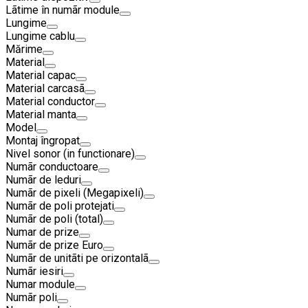
Lãtime în numãr module
Lungime
Lungime cablu
Mărime
Material
Material capac
Material carcasã
Material conductor
Material manta
Model
Montaj îngropat
Nivel sonor (in functionare)
Numãr conductoare
Numãr de leduri
Numãr de pixeli (Megapixeli)
Numãr de poli protejati
Numãr de poli (total)
Numar de prize
Numãr de prize Euro
Numãr de unitãti pe orizontalã
Numãr iesiri
Numar module
Numãr poli