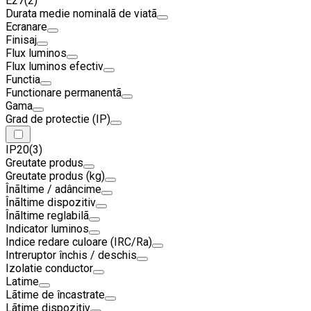
E27
(2)
Durata medie nominalã de viatã
Ecranare
Finisaj
Flux luminos
Flux luminos efectiv
Functia
Functionare permanentã
Gama
Grad de protectie (IP)
IP20
(3)
Greutate produs
Greutate produs (kg)
Înãltime / adâncime
Înãltime dispozitiv
Înãltime reglabilã
Indicator luminos
Indice redare culoare (IRC/Ra)
Intreruptor închis / deschis
Izolatie conductor
Latime
Lãtime de încastrate
Lãtime dispozitiv