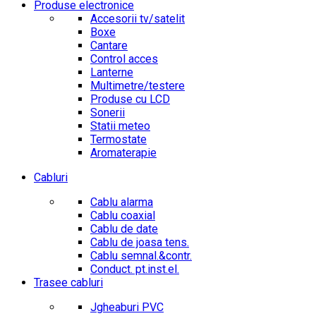
Produse electronice
Accesorii tv/satelit
Boxe
Cantare
Control acces
Lanterne
Multimetre/testere
Produse cu LCD
Sonerii
Statii meteo
Termostate
Aromaterapie
Cabluri
Cablu alarma
Cablu coaxial
Cablu de date
Cablu de joasa tens.
Cablu semnal.&contr.
Conduct. pt.inst.el.
Trasee cabluri
Jgheaburi PVC