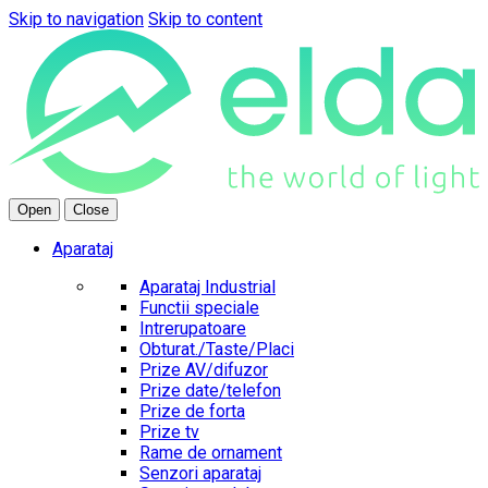
Skip to navigation
Skip to content
Open
Close
Aparataj
Aparataj Industrial
Functii speciale
Intrerupatoare
Obturat./Taste/Placi
Prize AV/difuzor
Prize date/telefon
Prize de forta
Prize tv
Rame de ornament
Senzori aparataj