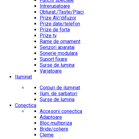
Functii speciale
Intrerupatoare
Obturat./Taste/Placi
Prize AV/difuzor
Prize date/telefon
Prize de forta
Prize tv
Rame de ornament
Senzori aparataj
Sonerie modulara
Suport fixare
Surse de lumina
Variatoare
Iluminat
Corpuri de iluminat
Ilum. de sarbatori
Surse de lumina
Conectica
Accesorii conectica
Adaptoare
Bloc multipriza
Bride/coliere
Cleme