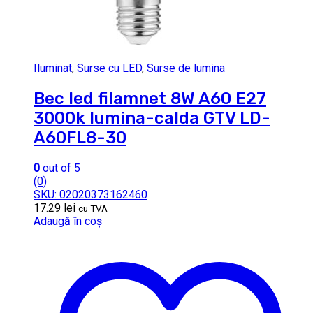
Iluminat
,
Surse cu LED
,
Surse de lumina
Bec led filamnet 8W A60 E27
3000k lumina-calda GTV LD-
A60FL8-30
0
out of 5
(0)
SKU: 02020373162460
17.29
lei
cu TVA
Adaugă în coș