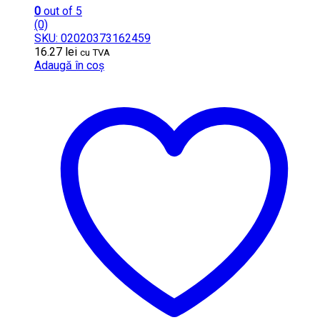
0
out of 5
(0)
SKU: 02020373162459
16.27
lei
cu TVA
Adaugă în coș