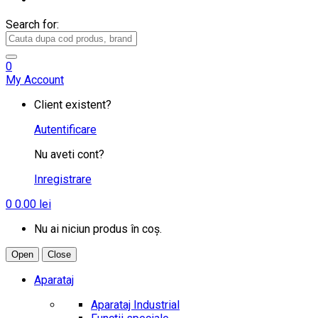
Search for:
0
My Account
Client existent?
Autentificare
Nu aveti cont?
Inregistrare
0
0.00
lei
Nu ai niciun produs în coș.
Open
Close
Aparataj
Aparataj Industrial