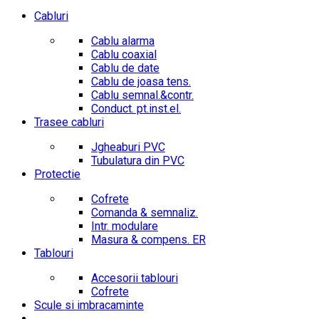
Cabluri
Cablu alarma
Cablu coaxial
Cablu de date
Cablu de joasa tens.
Cablu semnal.&contr.
Conduct. pt.inst.el.
Trasee cabluri
Jgheaburi PVC
Tubulatura din PVC
Protectie
Cofrete
Comanda & semnaliz.
Intr. modulare
Masura & compens. ER
Tablouri
Accesorii tablouri
Cofrete
Scule si imbracaminte