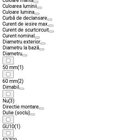
Culoare manta
Culoarea luminii
Culoare lumina
Curbã de declansare
Curent de iesire max.
Curent de scurtcircuit
Curent nominal
Diametru exterior
Diametru la bazã
Diametru
50 mm
(1)
60 mm
(2)
Dimabil
Nu
(3)
Directie montare
Dulie (soclu)
GU10
(1)