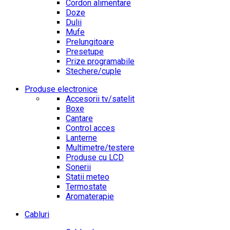
Cordon alimentare
Doze
Dulii
Mufe
Prelungitoare
Presetupe
Prize programabile
Stechere/cuple
Produse electronice
Accesorii tv/satelit
Boxe
Cantare
Control acces
Lanterne
Multimetre/testere
Produse cu LCD
Sonerii
Statii meteo
Termostate
Aromaterapie
Cabluri