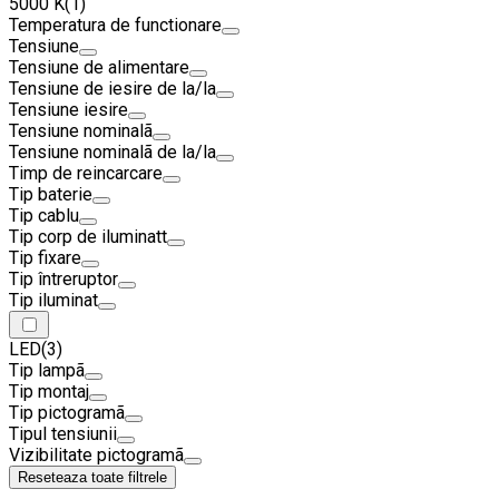
5000 K
(1)
Temperatura de functionare
Tensiune
Tensiune de alimentare
Tensiune de iesire de la/la
Tensiune iesire
Tensiune nominalã
Tensiune nominalã de la/la
Timp de reincarcare
Tip baterie
Tip cablu
Tip corp de iluminatt
Tip fixare
Tip întreruptor
Tip iluminat
LED
(3)
Tip lampã
Tip montaj
Tip pictogramã
Tipul tensiunii
Vizibilitate pictogramã
Reseteaza toate filtrele