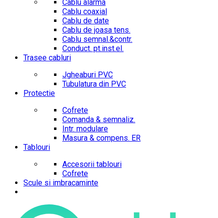
Cablu alarma
Cablu coaxial
Cablu de date
Cablu de joasa tens.
Cablu semnal.&contr.
Conduct. pt.inst.el.
Trasee cabluri
Jgheaburi PVC
Tubulatura din PVC
Protectie
Cofrete
Comanda & semnaliz.
Intr. modulare
Masura & compens. ER
Tablouri
Accesorii tablouri
Cofrete
Scule si imbracaminte