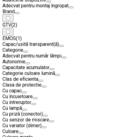
Adecvat pentru montaj îngropat
Brand
GTV
(2)
EMOS
(1)
Capac/usitã transparent(ã)
Categorie
Adecvat pentru numãr lãmpi
Autonomie
Capacitate acumulator
Categorie culoare luminã
Clas de eficienta
Clasa de protectie
Cu capac
Cu încuietoare
Cu intreruptor
Cu lampã
Cu prizã (conector)
Cu senzor de miscare
Cu variator (dimer)
Culoare