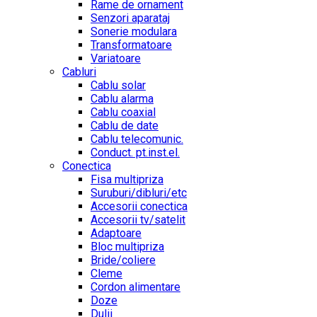
Rame de ornament
Senzori aparataj
Sonerie modulara
Transformatoare
Variatoare
Cabluri
Cablu solar
Cablu alarma
Cablu coaxial
Cablu de date
Cablu telecomunic.
Conduct. pt.inst.el.
Conectica
Fisa multipriza
Suruburi/dibluri/etc
Accesorii conectica
Accesorii tv/satelit
Adaptoare
Bloc multipriza
Bride/coliere
Cleme
Cordon alimentare
Doze
Dulii