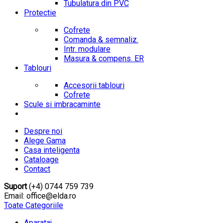
Tubulatura din PVC
Protectie
Cofrete
Comanda & semnaliz.
Intr. modulare
Masura & compens. ER
Tablouri
Accesorii tablouri
Cofrete
Scule si imbracaminte
Despre noi
Alege Gama
Casa inteligenta
Cataloage
Contact
Suport
(+4) 0744 759 739
Email: office@elda.ro
Toate Categoriile
Aparataj