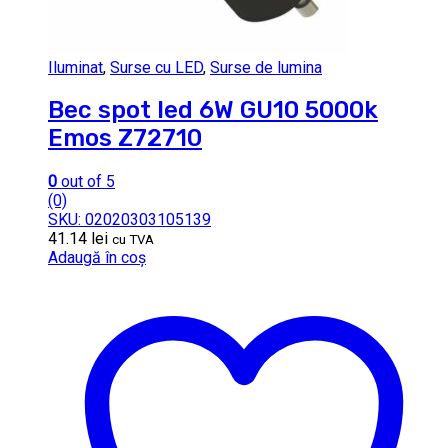
Iluminat
,
Surse cu LED
,
Surse de lumina
Bec spot led 6W GU10 5000k
Emos Z72710
0
out of 5
(0)
SKU: 02020303105139
41.14
lei
cu TVA
Adaugă în coș