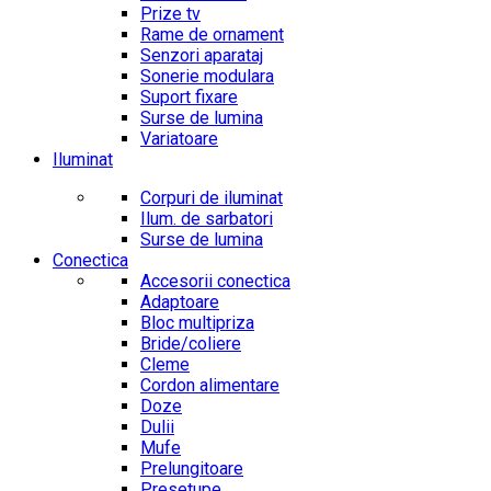
Prize tv
Rame de ornament
Senzori aparataj
Sonerie modulara
Suport fixare
Surse de lumina
Variatoare
Iluminat
Corpuri de iluminat
Ilum. de sarbatori
Surse de lumina
Conectica
Accesorii conectica
Adaptoare
Bloc multipriza
Bride/coliere
Cleme
Cordon alimentare
Doze
Dulii
Mufe
Prelungitoare
Presetupe