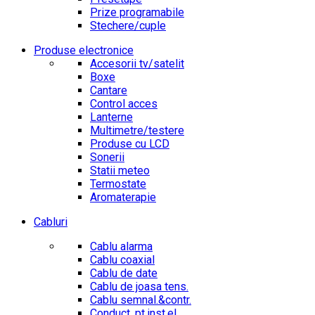
Prize programabile
Stechere/cuple
Produse electronice
Accesorii tv/satelit
Boxe
Cantare
Control acces
Lanterne
Multimetre/testere
Produse cu LCD
Sonerii
Statii meteo
Termostate
Aromaterapie
Cabluri
Cablu alarma
Cablu coaxial
Cablu de date
Cablu de joasa tens.
Cablu semnal.&contr.
Conduct. pt.inst.el.