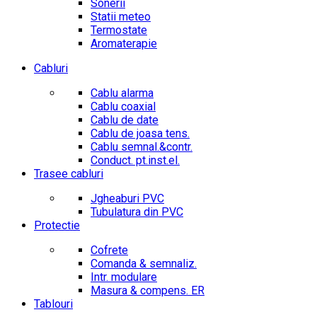
Sonerii
Statii meteo
Termostate
Aromaterapie
Cabluri
Cablu alarma
Cablu coaxial
Cablu de date
Cablu de joasa tens.
Cablu semnal.&contr.
Conduct. pt.inst.el.
Trasee cabluri
Jgheaburi PVC
Tubulatura din PVC
Protectie
Cofrete
Comanda & semnaliz.
Intr. modulare
Masura & compens. ER
Tablouri