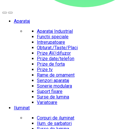
Aparataj
Aparataj Industrial
Functii speciale
Intrerupatoare
Obturat./Taste/Placi
Prize AV/difuzor
Prize date/telefon
Prize de forta
Prize tv
Rame de ornament
Senzori aparataj
Sonerie modulara
Suport fixare
Surse de lumina
Variatoare
Iluminat
Corpuri de iluminat
Ilum. de sarbatori
Surse de lumina