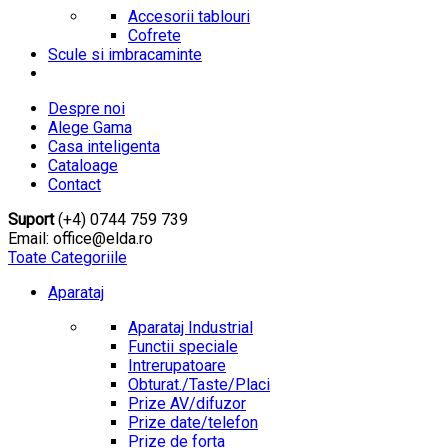
Accesorii tablouri
Cofrete
Scule si imbracaminte
Despre noi
Alege Gama
Casa inteligenta
Cataloage
Contact
Suport
(+4) 0744 759 739
Email: office@elda.ro
Toate Categoriile
Aparataj
Aparataj Industrial
Functii speciale
Intrerupatoare
Obturat./Taste/Placi
Prize AV/difuzor
Prize date/telefon
Prize de forta