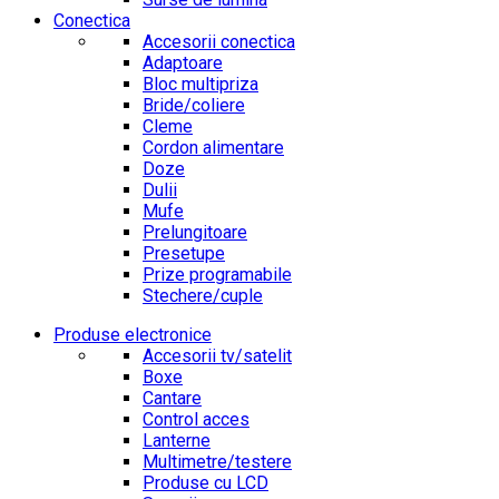
Conectica
Accesorii conectica
Adaptoare
Bloc multipriza
Bride/coliere
Cleme
Cordon alimentare
Doze
Dulii
Mufe
Prelungitoare
Presetupe
Prize programabile
Stechere/cuple
Produse electronice
Accesorii tv/satelit
Boxe
Cantare
Control acces
Lanterne
Multimetre/testere
Produse cu LCD