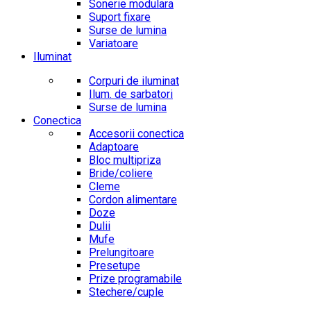
Sonerie modulara
Suport fixare
Surse de lumina
Variatoare
Iluminat
Corpuri de iluminat
Ilum. de sarbatori
Surse de lumina
Conectica
Accesorii conectica
Adaptoare
Bloc multipriza
Bride/coliere
Cleme
Cordon alimentare
Doze
Dulii
Mufe
Prelungitoare
Presetupe
Prize programabile
Stechere/cuple