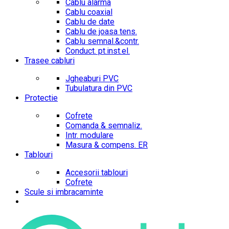
Cablu alarma
Cablu coaxial
Cablu de date
Cablu de joasa tens.
Cablu semnal.&contr.
Conduct. pt.inst.el.
Trasee cabluri
Jgheaburi PVC
Tubulatura din PVC
Protectie
Cofrete
Comanda & semnaliz.
Intr. modulare
Masura & compens. ER
Tablouri
Accesorii tablouri
Cofrete
Scule si imbracaminte