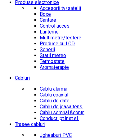
Produse electronice
Accesorii tv/satelit
Boxe
Cantare
Control acces
Lanterne
Multimetre/testere
Produse cu LCD
Sonerii
Statii meteo
Termostate
Aromaterapie
Cabluri
Cablu alarma
Cablu coaxial
Cablu de date
Cablu de joasa tens.
Cablu semnal.&contr.
Conduct. pt.inst.el.
Trasee cabluri
Jgheaburi PVC