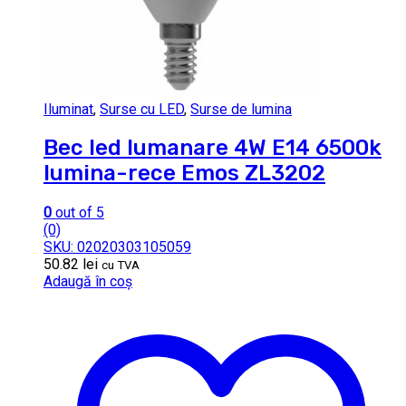
Iluminat
,
Surse cu LED
,
Surse de lumina
Bec led lumanare 4W E14 6500k
lumina-rece Emos ZL3202
0
out of 5
(0)
SKU: 02020303105059
50.82
lei
cu TVA
Adaugă în coș