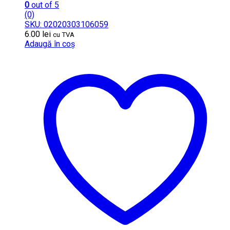
0
out of 5
(0)
SKU: 02020303106059
6.00
lei
cu TVA
Adaugă în coș