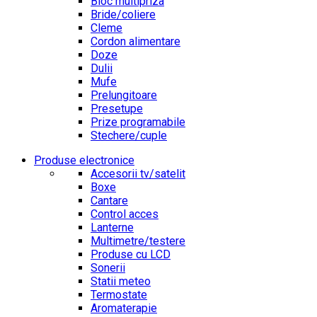
Bloc multipriza
Bride/coliere
Cleme
Cordon alimentare
Doze
Dulii
Mufe
Prelungitoare
Presetupe
Prize programabile
Stechere/cuple
Produse electronice
Accesorii tv/satelit
Boxe
Cantare
Control acces
Lanterne
Multimetre/testere
Produse cu LCD
Sonerii
Statii meteo
Termostate
Aromaterapie