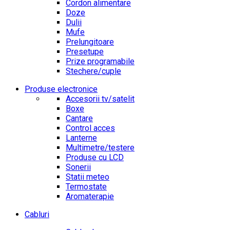
Cordon alimentare
Doze
Dulii
Mufe
Prelungitoare
Presetupe
Prize programabile
Stechere/cuple
Produse electronice
Accesorii tv/satelit
Boxe
Cantare
Control acces
Lanterne
Multimetre/testere
Produse cu LCD
Sonerii
Statii meteo
Termostate
Aromaterapie
Cabluri