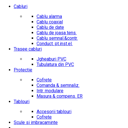
Cabluri
Cablu alarma
Cablu coaxial
Cablu de date
Cablu de joasa tens.
Cablu semnal.&contr.
Conduct. pt.inst.el.
Trasee cabluri
Jgheaburi PVC
Tubulatura din PVC
Protectie
Cofrete
Comanda & semnaliz.
Intr. modulare
Masura & compens. ER
Tablouri
Accesorii tablouri
Cofrete
Scule si imbracaminte