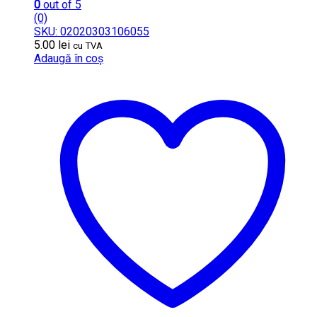
0
out of 5
(0)
SKU: 02020303106055
5.00
lei
cu TVA
Adaugă în coș