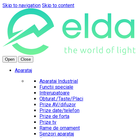
Skip to navigation
Skip to content
Open
Close
Aparataj
Aparataj Industrial
Functii speciale
Intrerupatoare
Obturat./Taste/Placi
Prize AV/difuzor
Prize date/telefon
Prize de forta
Prize tv
Rame de ornament
Senzori aparataj