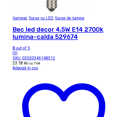
Iluminat
,
Surse cu LED
,
Surse de lumina
Bec led decor 4.5W E14 2700k
lumina-calda 529674
0
out of 5
(0)
SKU: 02020346148512
23.18
lei
cu TVA
Adaugă în coș