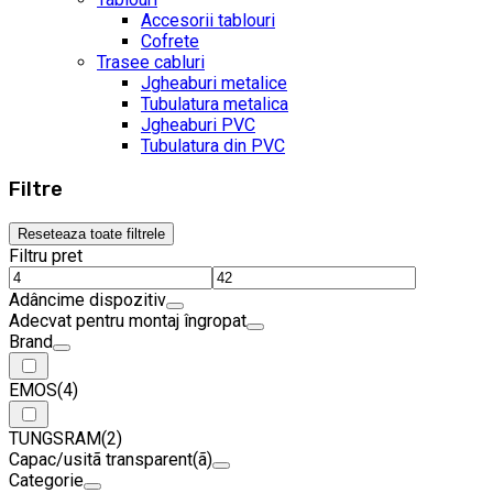
Accesorii tablouri
Cofrete
Trasee cabluri
Jgheaburi metalice
Tubulatura metalica
Jgheaburi PVC
Tubulatura din PVC
Filtre
Reseteaza toate filtrele
Filtru pret
Adâncime dispozitiv
Adecvat pentru montaj îngropat
Brand
EMOS
(4)
TUNGSRAM
(2)
Capac/usitã transparent(ã)
Categorie