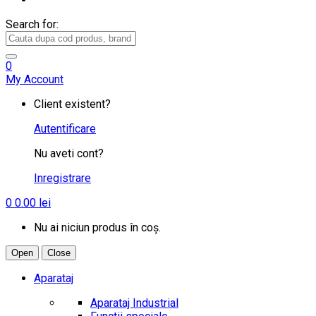
Search for:
0
My Account
Client existent?
Autentificare
Nu aveti cont?
Inregistrare
0
0.00
lei
Nu ai niciun produs în coș.
Open
Close
Aparataj
Aparataj Industrial