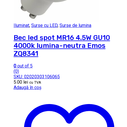
Iluminat
,
Surse cu LED
,
Surse de lumina
Bec led spot MR16 4.5W GU10
4000k lumina-neutra Emos
ZQ8341
0
out of 5
(0)
SKU: 02020303106065
5.00
lei
cu TVA
Adaugă în coș