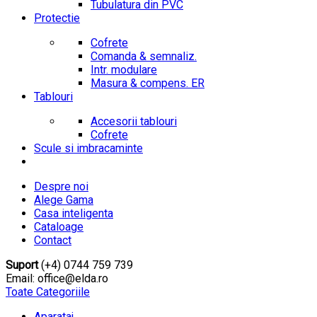
Tubulatura din PVC
Protectie
Cofrete
Comanda & semnaliz.
Intr. modulare
Masura & compens. ER
Tablouri
Accesorii tablouri
Cofrete
Scule si imbracaminte
Despre noi
Alege Gama
Casa inteligenta
Cataloage
Contact
Suport
(+4) 0744 759 739
Email: office@elda.ro
Toate Categoriile
Aparataj