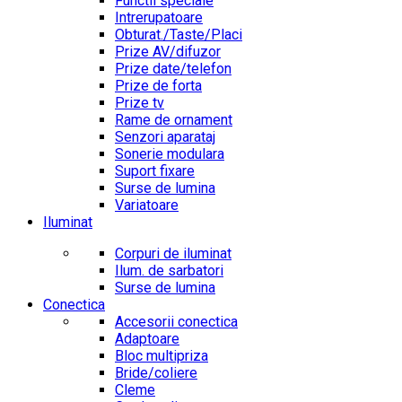
Functii speciale
Intrerupatoare
Obturat./Taste/Placi
Prize AV/difuzor
Prize date/telefon
Prize de forta
Prize tv
Rame de ornament
Senzori aparataj
Sonerie modulara
Suport fixare
Surse de lumina
Variatoare
Iluminat
Corpuri de iluminat
Ilum. de sarbatori
Surse de lumina
Conectica
Accesorii conectica
Adaptoare
Bloc multipriza
Bride/coliere
Cleme