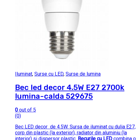
Iluminat
,
Surse cu LED
,
Surse de lumina
Bec led decor 4.5W E27 2700k
lumina-calda 529675
0
out of 5
(0)
Bec LED decor de 4.5W. Sursa de iluminat cu dulia E27,
corp din plastic (la exterior), radiator din aluminiu (la
interior) si dispersor plastic.
Becurile cu LED
combina o