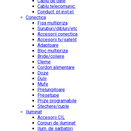
Cablu de date
Cablu telecomunic.
Conduct. pt.inst.el.
Conectica
Fisa multipriza
Suruburi/dibluri/etc
Accesorii conectica
Accesorii tv/satelit
Adaptoare
Bloc multipriza
Bride/coliere
Cleme
Cordon alimentare
Doze
Dulii
Mufe
Prelungitoare
Presetupe
Prize programabile
Stechere/cuple
Iluminat
Accesorii CIL
Corpuri de iluminat
Ilum. de sarbatori