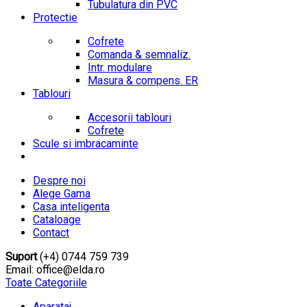
Tubulatura din PVC
Protectie
Cofrete
Comanda & semnaliz.
Intr. modulare
Masura & compens. ER
Tablouri
Accesorii tablouri
Cofrete
Scule si imbracaminte
Despre noi
Alege Gama
Casa inteligenta
Cataloage
Contact
Suport
(+4) 0744 759 739
Email: office@elda.ro
Toate Categoriile
Aparataj