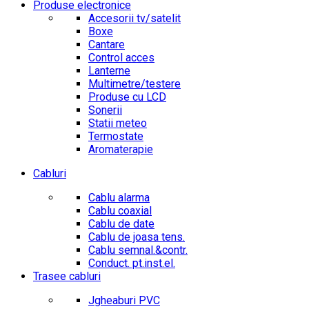
Produse electronice
Accesorii tv/satelit
Boxe
Cantare
Control acces
Lanterne
Multimetre/testere
Produse cu LCD
Sonerii
Statii meteo
Termostate
Aromaterapie
Cabluri
Cablu alarma
Cablu coaxial
Cablu de date
Cablu de joasa tens.
Cablu semnal.&contr.
Conduct. pt.inst.el.
Trasee cabluri
Jgheaburi PVC