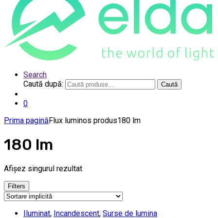
Search
Caută după:
Caută
0
Prima pagină
Flux luminos produs
180 lm
180 lm
Afișez singurul rezultat
Filters
Iluminat
,
Incandescent
,
Surse de lumina