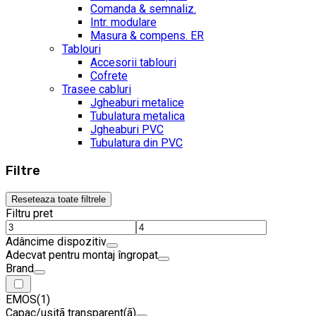
Comanda & semnaliz.
Intr. modulare
Masura & compens. ER
Tablouri
Accesorii tablouri
Cofrete
Trasee cabluri
Jgheaburi metalice
Tubulatura metalica
Jgheaburi PVC
Tubulatura din PVC
Filtre
Reseteaza toate filtrele
Filtru pret
Adâncime dispozitiv
Adecvat pentru montaj îngropat
Brand
EMOS
(1)
Capac/usitã transparent(ã)