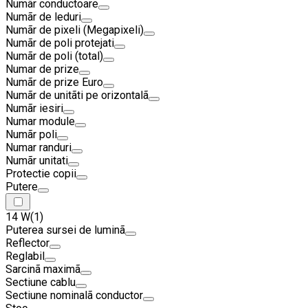
Numãr conductoare
Numãr de leduri
Numãr de pixeli (Megapixeli)
Numãr de poli protejati
Numãr de poli (total)
Numar de prize
Numãr de prize Euro
Numãr de unitãti pe orizontalã
Numãr iesiri
Numar module
Numãr poli
Numar randuri
Numãr unitati
Protectie copii
Putere
14 W
(1)
Puterea sursei de luminã
Reflector
Reglabil
Sarcinã maximã
Sectiune cablu
Sectiune nominalã conductor