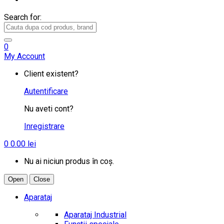
Search for:
0
My Account
Client existent?
Autentificare
Nu aveti cont?
Inregistrare
0
0.00
lei
Nu ai niciun produs în coș.
Open
Close
Aparataj
Aparataj Industrial