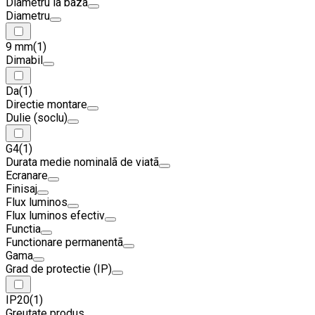
Diametru la bazã
Diametru
9 mm
(1)
Dimabil
Da
(1)
Directie montare
Dulie (soclu)
G4
(1)
Durata medie nominalã de viatã
Ecranare
Finisaj
Flux luminos
Flux luminos efectiv
Functia
Functionare permanentã
Gama
Grad de protectie (IP)
IP20
(1)
Greutate produs