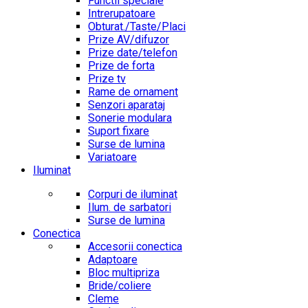
Functii speciale
Intrerupatoare
Obturat./Taste/Placi
Prize AV/difuzor
Prize date/telefon
Prize de forta
Prize tv
Rame de ornament
Senzori aparataj
Sonerie modulara
Suport fixare
Surse de lumina
Variatoare
Iluminat
Corpuri de iluminat
Ilum. de sarbatori
Surse de lumina
Conectica
Accesorii conectica
Adaptoare
Bloc multipriza
Bride/coliere
Cleme