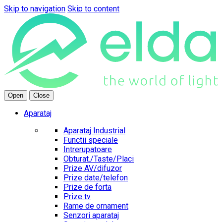
Skip to navigation
Skip to content
Open
Close
Aparataj
Aparataj Industrial
Functii speciale
Intrerupatoare
Obturat./Taste/Placi
Prize AV/difuzor
Prize date/telefon
Prize de forta
Prize tv
Rame de ornament
Senzori aparataj