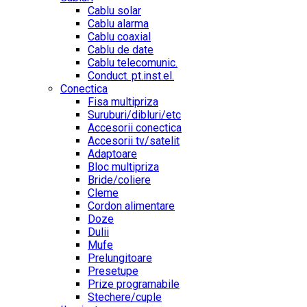
Cablu solar
Cablu alarma
Cablu coaxial
Cablu de date
Cablu telecomunic.
Conduct. pt.inst.el.
Conectica
Fisa multipriza
Suruburi/dibluri/etc
Accesorii conectica
Accesorii tv/satelit
Adaptoare
Bloc multipriza
Bride/coliere
Cleme
Cordon alimentare
Doze
Dulii
Mufe
Prelungitoare
Presetupe
Prize programabile
Stechere/cuple