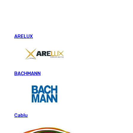
ARELUX
BACHMANN
Cablu