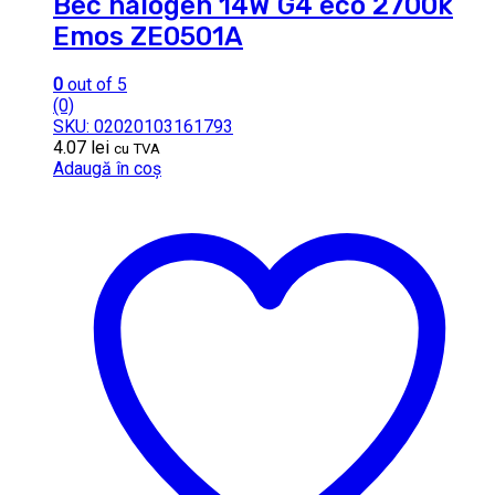
Bec halogen 14W G4 eco 2700k
Emos ZE0501A
0
out of 5
(0)
SKU: 02020103161793
4.07
lei
cu TVA
Adaugă în coș