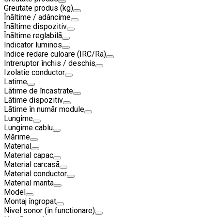
Greutate produs (kg)
Înãltime / adâncime
Înãltime dispozitiv
Înãltime reglabilã
Indicator luminos
Indice redare culoare (IRC/Ra)
Intreruptor închis / deschis
Izolatie conductor
Latime
Lãtime de încastrate
Lãtime dispozitiv
Lãtime în numãr module
Lungime
Lungime cablu
Mărime
Material
Material capac
Material carcasã
Material conductor
Material manta
Model
Montaj îngropat
Nivel sonor (in functionare)