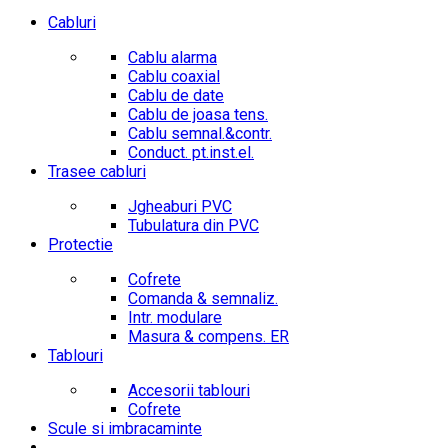
Cabluri
Cablu alarma
Cablu coaxial
Cablu de date
Cablu de joasa tens.
Cablu semnal.&contr.
Conduct. pt.inst.el.
Trasee cabluri
Jgheaburi PVC
Tubulatura din PVC
Protectie
Cofrete
Comanda & semnaliz.
Intr. modulare
Masura & compens. ER
Tablouri
Accesorii tablouri
Cofrete
Scule si imbracaminte