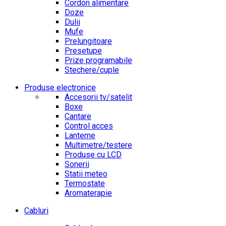
Cordon alimentare
Doze
Dulii
Mufe
Prelungitoare
Presetupe
Prize programabile
Stechere/cuple
Produse electronice
Accesorii tv/satelit
Boxe
Cantare
Control acces
Lanterne
Multimetre/testere
Produse cu LCD
Sonerii
Statii meteo
Termostate
Aromaterapie
Cabluri