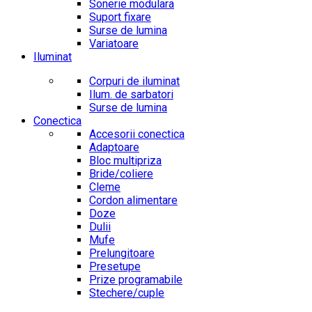
Sonerie modulara
Suport fixare
Surse de lumina
Variatoare
Iluminat
Corpuri de iluminat
Ilum. de sarbatori
Surse de lumina
Conectica
Accesorii conectica
Adaptoare
Bloc multipriza
Bride/coliere
Cleme
Cordon alimentare
Doze
Dulii
Mufe
Prelungitoare
Presetupe
Prize programabile
Stechere/cuple