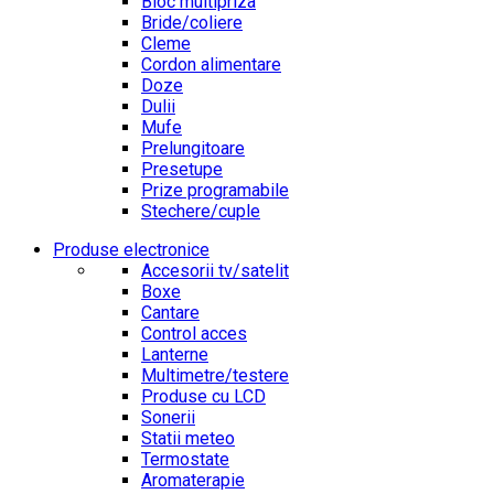
Bloc multipriza
Bride/coliere
Cleme
Cordon alimentare
Doze
Dulii
Mufe
Prelungitoare
Presetupe
Prize programabile
Stechere/cuple
Produse electronice
Accesorii tv/satelit
Boxe
Cantare
Control acces
Lanterne
Multimetre/testere
Produse cu LCD
Sonerii
Statii meteo
Termostate
Aromaterapie