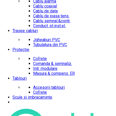
Cablu alarma
Cablu coaxial
Cablu de date
Cablu de joasa tens.
Cablu semnal.&contr.
Conduct. pt.inst.el.
Trasee cabluri
Jgheaburi PVC
Tubulatura din PVC
Protectie
Cofrete
Comanda & semnaliz.
Intr. modulare
Masura & compens. ER
Tablouri
Accesorii tablouri
Cofrete
Scule si imbracaminte