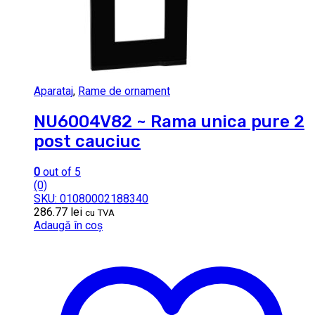
Aparataj
,
Rame de ornament
NU6004V82 ~ Rama unica pure 2
post cauciuc
0
out of 5
(0)
SKU: 01080002188340
286.77
lei
cu TVA
Adaugă în coș