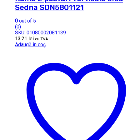
Sedna SDN5801121
0
out of 5
(0)
SKU: 01080002081139
13.21
lei
cu TVA
Adaugă în coș