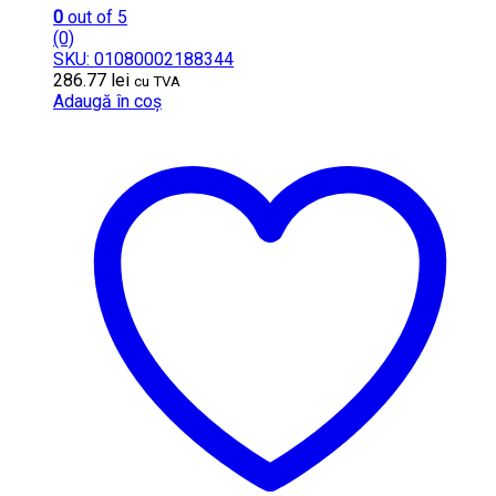
0
out of 5
(0)
SKU: 01080002188344
286.77
lei
cu TVA
Adaugă în coș