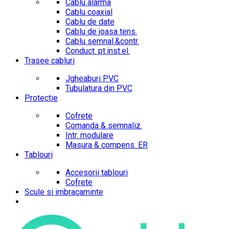
Cablu alarma
Cablu coaxial
Cablu de date
Cablu de joasa tens.
Cablu semnal.&contr.
Conduct. pt.inst.el.
Trasee cabluri
Jgheaburi PVC
Tubulatura din PVC
Protectie
Cofrete
Comanda & semnaliz.
Intr. modulare
Masura & compens. ER
Tablouri
Accesorii tablouri
Cofrete
Scule si imbracaminte