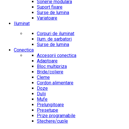
Sonerie modulara
Suport fixare
Surse de lumina
Variatoare
Iluminat
Corpuri de iluminat
Ilum. de sarbatori
Surse de lumina
Conectica
Accesorii conectica
Adaptoare
Bloc multipriza
Bride/coliere
Cleme
Cordon alimentare
Doze
Dulii
Mufe
Prelungitoare
Presetupe
Prize programabile
Stechere/cuple