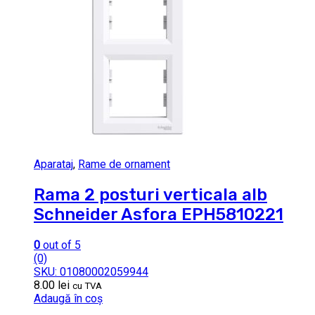
Aparataj
,
Rame de ornament
Rama 2 posturi verticala alb
Schneider Asfora EPH5810221
0
out of 5
(0)
SKU: 01080002059944
8.00
lei
cu TVA
Adaugă în coș