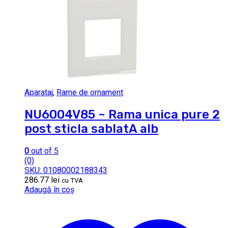
Aparataj
,
Rame de ornament
NU6004V85 ~ Rama unica pure 2
post sticla sablatA alb
0
out of 5
(0)
SKU: 01080002188343
286.77
lei
cu TVA
Adaugă în coș