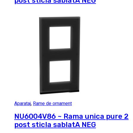
post sticla sablatA NEG
Aparataj
,
Rame de ornament
NU6004V86 ~ Rama unica pure 2
post sticla sablatA NEG