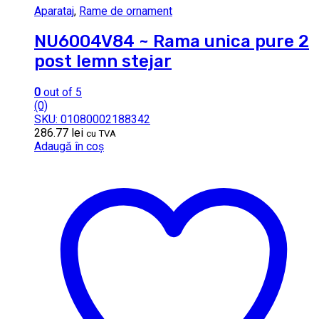
Aparataj
,
Rame de ornament
NU6004V84 ~ Rama unica pure 2
post lemn stejar
0
out of 5
(0)
SKU: 01080002188342
286.77
lei
cu TVA
Adaugă în coș