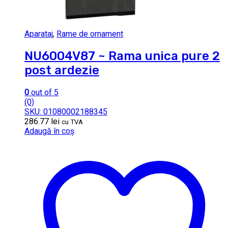
Aparataj
,
Rame de ornament
NU6004V87 ~ Rama unica pure 2
post ardezie
0
out of 5
(0)
SKU: 01080002188345
286.77
lei
cu TVA
Adaugă în coș