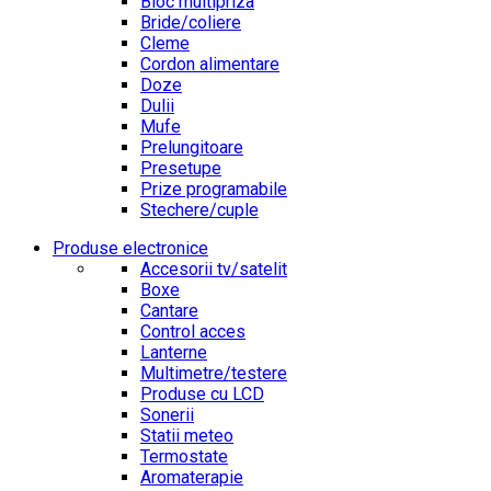
Bloc multipriza
Bride/coliere
Cleme
Cordon alimentare
Doze
Dulii
Mufe
Prelungitoare
Presetupe
Prize programabile
Stechere/cuple
Produse electronice
Accesorii tv/satelit
Boxe
Cantare
Control acces
Lanterne
Multimetre/testere
Produse cu LCD
Sonerii
Statii meteo
Termostate
Aromaterapie