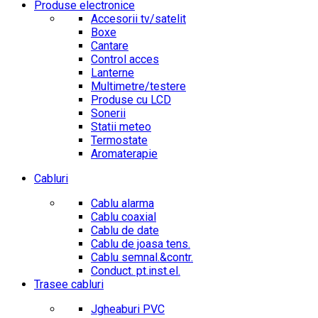
Produse electronice
Accesorii tv/satelit
Boxe
Cantare
Control acces
Lanterne
Multimetre/testere
Produse cu LCD
Sonerii
Statii meteo
Termostate
Aromaterapie
Cabluri
Cablu alarma
Cablu coaxial
Cablu de date
Cablu de joasa tens.
Cablu semnal.&contr.
Conduct. pt.inst.el.
Trasee cabluri
Jgheaburi PVC