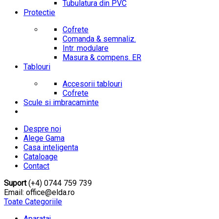
Tubulatura din PVC
Protectie
Cofrete
Comanda & semnaliz.
Intr. modulare
Masura & compens. ER
Tablouri
Accesorii tablouri
Cofrete
Scule si imbracaminte
Despre noi
Alege Gama
Casa inteligenta
Cataloage
Contact
Suport
(+4) 0744 759 739
Email: office@elda.ro
Toate Categoriile
Aparataj