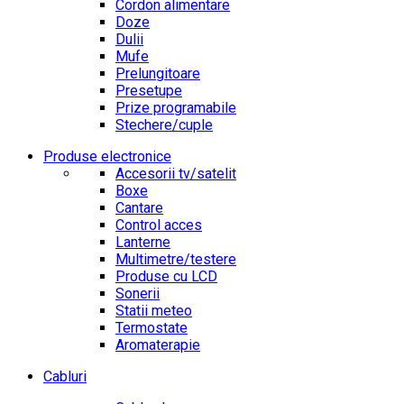
Cordon alimentare
Doze
Dulii
Mufe
Prelungitoare
Presetupe
Prize programabile
Stechere/cuple
Produse electronice
Accesorii tv/satelit
Boxe
Cantare
Control acces
Lanterne
Multimetre/testere
Produse cu LCD
Sonerii
Statii meteo
Termostate
Aromaterapie
Cabluri