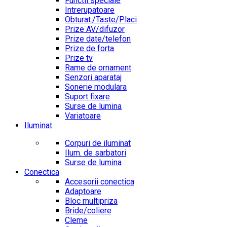
Functii speciale
Intrerupatoare
Obturat./Taste/Placi
Prize AV/difuzor
Prize date/telefon
Prize de forta
Prize tv
Rame de ornament
Senzori aparataj
Sonerie modulara
Suport fixare
Surse de lumina
Variatoare
Iluminat
Corpuri de iluminat
Ilum. de sarbatori
Surse de lumina
Conectica
Accesorii conectica
Adaptoare
Bloc multipriza
Bride/coliere
Cleme