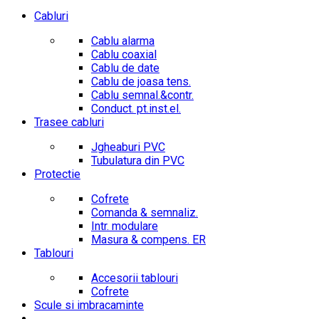
Cabluri
Cablu alarma
Cablu coaxial
Cablu de date
Cablu de joasa tens.
Cablu semnal.&contr.
Conduct. pt.inst.el.
Trasee cabluri
Jgheaburi PVC
Tubulatura din PVC
Protectie
Cofrete
Comanda & semnaliz.
Intr. modulare
Masura & compens. ER
Tablouri
Accesorii tablouri
Cofrete
Scule si imbracaminte