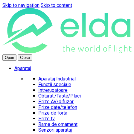
Skip to navigation
Skip to content
Open
Close
Aparataj
Aparataj Industrial
Functii speciale
Intrerupatoare
Obturat./Taste/Placi
Prize AV/difuzor
Prize date/telefon
Prize de forta
Prize tv
Rame de ornament
Senzori aparataj