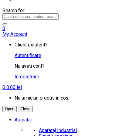
Search for:
0
My Account
Client existent?
Autentificare
Nu aveti cont?
Inregistrare
0
0.00
lei
Nu ai niciun produs în coș.
Open
Close
Aparataj
Aparataj Industrial