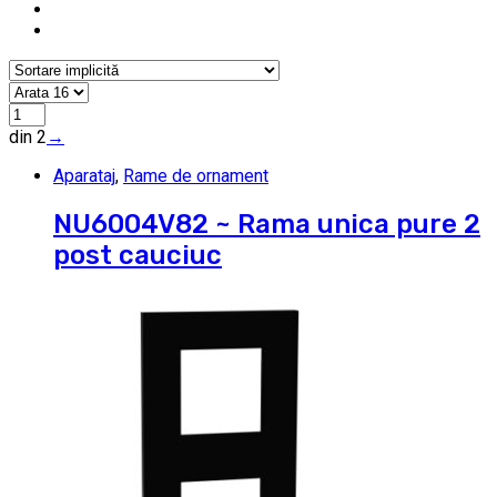
din 2
→
Aparataj
,
Rame de ornament
NU6004V82 ~ Rama unica pure 2
post cauciuc