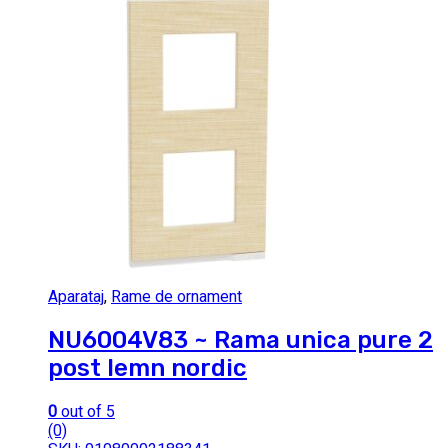
Aparataj
,
Rame de ornament
NU6004V83 ~ Rama unica pure 2
post lemn nordic
0
out of 5
(0)