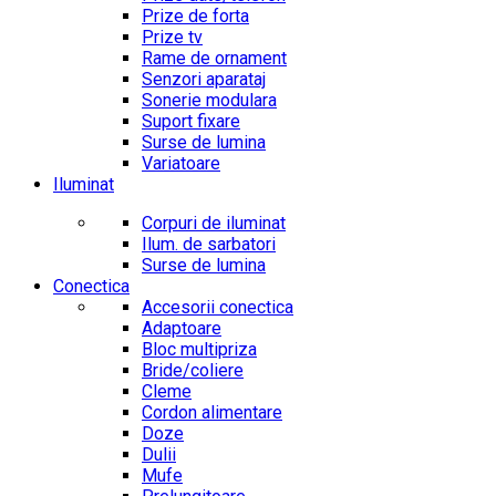
Prize de forta
Prize tv
Rame de ornament
Senzori aparataj
Sonerie modulara
Suport fixare
Surse de lumina
Variatoare
Iluminat
Corpuri de iluminat
Ilum. de sarbatori
Surse de lumina
Conectica
Accesorii conectica
Adaptoare
Bloc multipriza
Bride/coliere
Cleme
Cordon alimentare
Doze
Dulii
Mufe