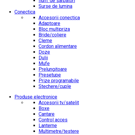
Ilum. de sarbatori
Surse de lumina
Conectica
Accesorii conectica
Adaptoare
Bloc multipriza
Bride/coliere
Cleme
Cordon alimentare
Doze
Dulii
Mufe
Prelungitoare
Presetupe
Prize programabile
Stechere/cuple
Produse electronice
Accesorii tv/satelit
Boxe
Cantare
Control acces
Lanterne
Multimetre/testere