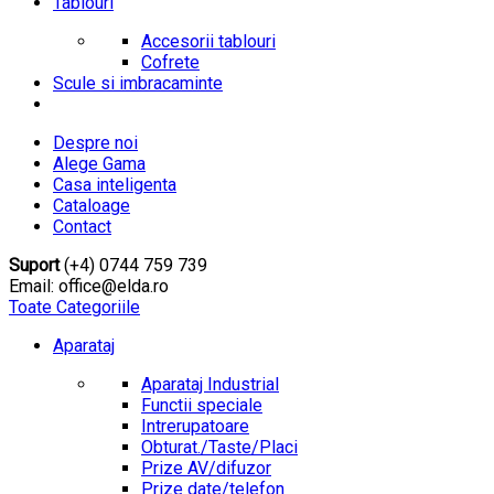
Tablouri
Accesorii tablouri
Cofrete
Scule si imbracaminte
Despre noi
Alege Gama
Casa inteligenta
Cataloage
Contact
Suport
(+4) 0744 759 739
Email: office@elda.ro
Toate Categoriile
Aparataj
Aparataj Industrial
Functii speciale
Intrerupatoare
Obturat./Taste/Placi
Prize AV/difuzor
Prize date/telefon