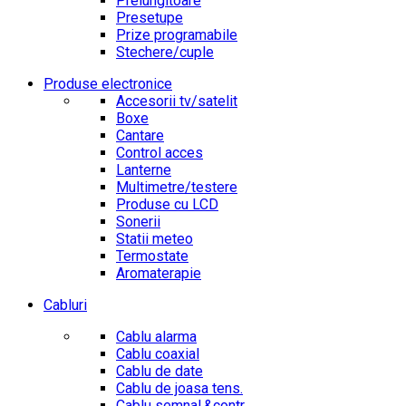
Prelungitoare
Presetupe
Prize programabile
Stechere/cuple
Produse electronice
Accesorii tv/satelit
Boxe
Cantare
Control acces
Lanterne
Multimetre/testere
Produse cu LCD
Sonerii
Statii meteo
Termostate
Aromaterapie
Cabluri
Cablu alarma
Cablu coaxial
Cablu de date
Cablu de joasa tens.
Cablu semnal.&contr.