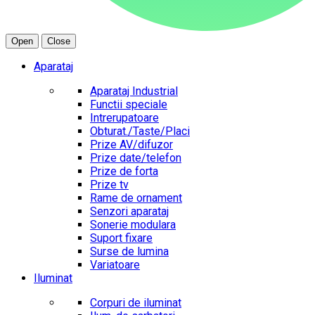
Open
Close
Aparataj
Aparataj Industrial
Functii speciale
Intrerupatoare
Obturat./Taste/Placi
Prize AV/difuzor
Prize date/telefon
Prize de forta
Prize tv
Rame de ornament
Senzori aparataj
Sonerie modulara
Suport fixare
Surse de lumina
Variatoare
Iluminat
Corpuri de iluminat