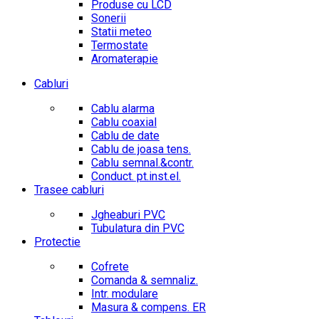
Produse cu LCD
Sonerii
Statii meteo
Termostate
Aromaterapie
Cabluri
Cablu alarma
Cablu coaxial
Cablu de date
Cablu de joasa tens.
Cablu semnal.&contr.
Conduct. pt.inst.el.
Trasee cabluri
Jgheaburi PVC
Tubulatura din PVC
Protectie
Cofrete
Comanda & semnaliz.
Intr. modulare
Masura & compens. ER