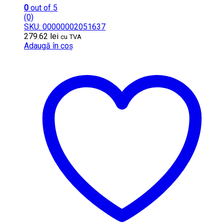
0
out of 5
(0)
SKU: 00000002051637
279.62
lei
cu TVA
Adaugă în coș