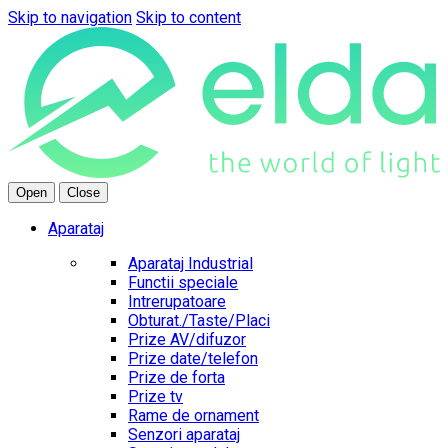
Skip to navigation
Skip to content
Open
Close
Aparataj
Aparataj Industrial
Functii speciale
Intrerupatoare
Obturat./Taste/Placi
Prize AV/difuzor
Prize date/telefon
Prize de forta
Prize tv
Rame de ornament
Senzori aparataj