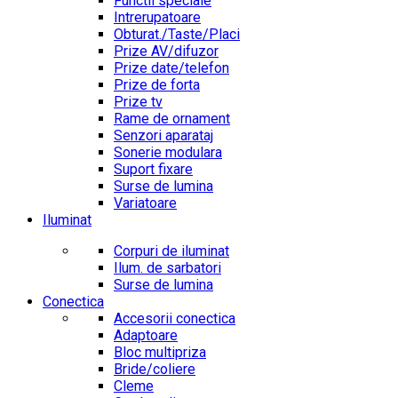
Functii speciale
Intrerupatoare
Obturat./Taste/Placi
Prize AV/difuzor
Prize date/telefon
Prize de forta
Prize tv
Rame de ornament
Senzori aparataj
Sonerie modulara
Suport fixare
Surse de lumina
Variatoare
Iluminat
Corpuri de iluminat
Ilum. de sarbatori
Surse de lumina
Conectica
Accesorii conectica
Adaptoare
Bloc multipriza
Bride/coliere
Cleme