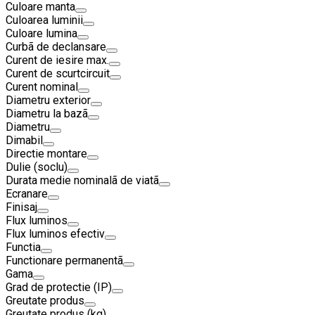
Culoare manta
Culoarea luminii
Culoare lumina
Curbã de declansare
Curent de iesire max.
Curent de scurtcircuit
Curent nominal
Diametru exterior
Diametru la bazã
Diametru
Dimabil
Directie montare
Dulie (soclu)
Durata medie nominalã de viatã
Ecranare
Finisaj
Flux luminos
Flux luminos efectiv
Functia
Functionare permanentã
Gama
Grad de protectie (IP)
Greutate produs
Greutate produs (kg)