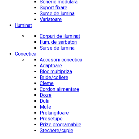
Sonerie modulara
Suport fixare
Surse de lumina
Variatoare
Iluminat
Corpuri de iluminat
Ilum. de sarbatori
Surse de lumina
Conectica
Accesorii conectica
Adaptoare
Bloc multipriza
Bride/coliere
Cleme
Cordon alimentare
Doze
Dulii
Mufe
Prelungitoare
Presetupe
Prize programabile
Stechere/cuple