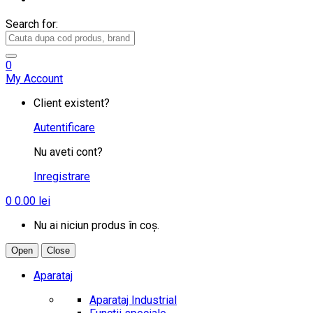
Search for:
0
My Account
Client existent?
Autentificare
Nu aveti cont?
Inregistrare
0
0.00
lei
Nu ai niciun produs în coș.
Open
Close
Aparataj
Aparataj Industrial