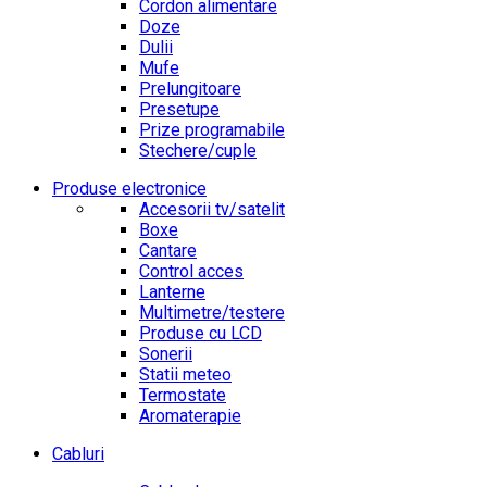
Cordon alimentare
Doze
Dulii
Mufe
Prelungitoare
Presetupe
Prize programabile
Stechere/cuple
Produse electronice
Accesorii tv/satelit
Boxe
Cantare
Control acces
Lanterne
Multimetre/testere
Produse cu LCD
Sonerii
Statii meteo
Termostate
Aromaterapie
Cabluri