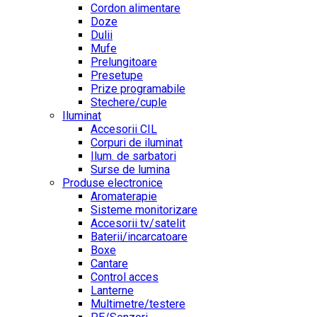
Cordon alimentare
Doze
Dulii
Mufe
Prelungitoare
Presetupe
Prize programabile
Stechere/cuple
Iluminat
Accesorii CIL
Corpuri de iluminat
Ilum. de sarbatori
Surse de lumina
Produse electronice
Aromaterapie
Sisteme monitorizare
Accesorii tv/satelit
Baterii/incarcatoare
Boxe
Cantare
Control acces
Lanterne
Multimetre/testere