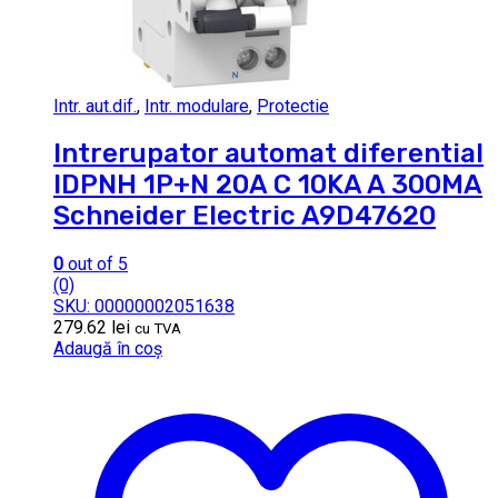
Intr. aut.dif.
,
Intr. modulare
,
Protectie
Intrerupator automat diferential
IDPNH 1P+N 20A C 10KA A 300MA
Schneider Electric A9D47620
0
out of 5
(0)
SKU: 00000002051638
279.62
lei
cu TVA
Adaugă în coș