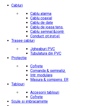
Cabluri
Cablu alarma
Cablu coaxial
Cablu de date
Cablu de joasa tens.
Cablu semnal.&contr.
Conduct. pt.inst.el.
Trasee cabluri
Jgheaburi PVC
Tubulatura din PVC
Protectie
Cofrete
Comanda & semnaliz.
Intr. modulare
Masura & compens. ER
Tablouri
Accesorii tablouri
Cofrete
Scule si imbracaminte