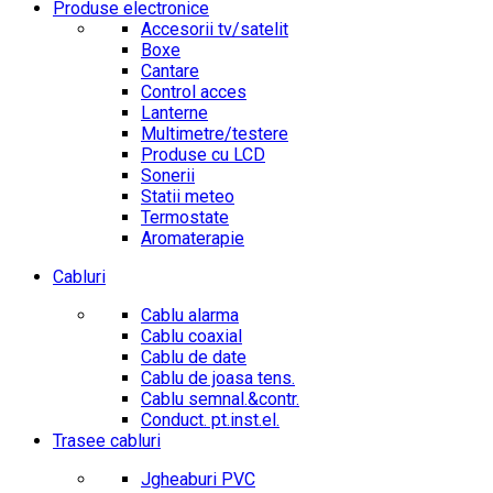
Produse electronice
Accesorii tv/satelit
Boxe
Cantare
Control acces
Lanterne
Multimetre/testere
Produse cu LCD
Sonerii
Statii meteo
Termostate
Aromaterapie
Cabluri
Cablu alarma
Cablu coaxial
Cablu de date
Cablu de joasa tens.
Cablu semnal.&contr.
Conduct. pt.inst.el.
Trasee cabluri
Jgheaburi PVC