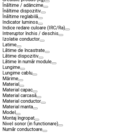
Înãltime / adâncime
Înãltime dispozitiv
Înãltime reglabilã
Indicator luminos
Indice redare culoare (IRC/Ra)
Intreruptor închis / deschis
Izolatie conductor
Latime
Lãtime de încastrate
Lãtime dispozitiv
Lãtime în numãr module
Lungime
Lungime cablu
Mărime
Material
Material capac
Material carcasã
Material conductor
Material manta
Model
Montaj îngropat
Nivel sonor (in functionare)
Numãr conductoare