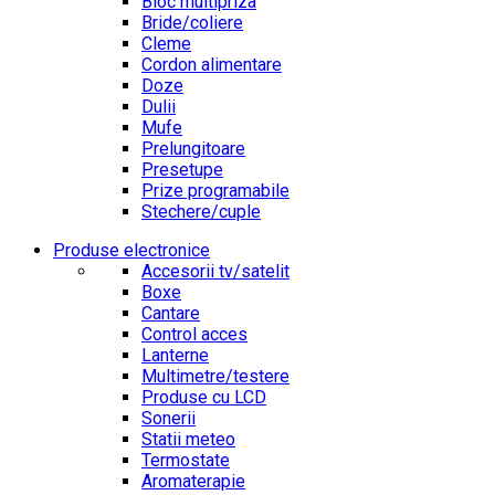
Bloc multipriza
Bride/coliere
Cleme
Cordon alimentare
Doze
Dulii
Mufe
Prelungitoare
Presetupe
Prize programabile
Stechere/cuple
Produse electronice
Accesorii tv/satelit
Boxe
Cantare
Control acces
Lanterne
Multimetre/testere
Produse cu LCD
Sonerii
Statii meteo
Termostate
Aromaterapie