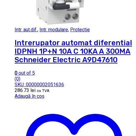
Intr. aut.dif.
,
Intr. modulare
,
Protectie
Intrerupator automat diferential
IDPNH 1P+N 10A C 10KA A 300MA
Schneider Electric A9D47610
0
out of 5
(0)
SKU: 00000002051636
286.73
lei
cu TVA
Adaugă în coș