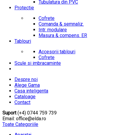
Tubulatura din PVC
Protectie
Cofrete
Comanda & semnaliz.
Intr. modulare
Masura & compens. ER
Tablouri
Accesorii tablouri
Cofrete
Scule si imbracaminte
Despre noi
Alege Gama
Casa inteligenta
Cataloage
Contact
Suport
(+4) 0744 759 739
Email: office@elda.ro
Toate Categoriile
Aparataj