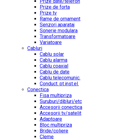
Prize date/telefon
Prize de forta
Prize tv
Rame de ornament
Senzori aparataj
Sonerie modulara
Transformatoare
Variatoare
Cabluri
Cablu solar
Cablu alarma
Cablu coaxial
Cablu de date
Cablu telecomunic.
Conduct. pt.inst.el.
Conectica
Fisa multipriza
Suruburi/dibluri/etc
Accesorii conectica
Accesorii tv/satelit
Adaptoare
Bloc multipriza
Bride/coliere
Cleme