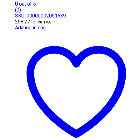
0
out of 5
(0)
SKU: 00000002051639
258.27
lei
cu TVA
Adaugă în coș