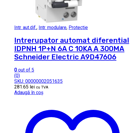
Intr. aut.dif.
,
Intr. modulare
,
Protectie
Intrerupator automat diferential
IDPNH 1P+N 6A C 10KA A 300MA
Schneider Electric A9D47606
0
out of 5
(0)
SKU: 00000002051635
281.65
lei
cu TVA
Adaugă în coș