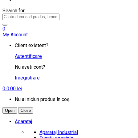
Search for:
0
My Account
Client existent?
Autentificare
Nu aveti cont?
Inregistrare
0
0.00
lei
Nu ai niciun produs în coș.
Open
Close
Aparataj
Aparataj Industrial