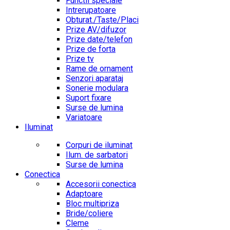
Functii speciale
Intrerupatoare
Obturat./Taste/Placi
Prize AV/difuzor
Prize date/telefon
Prize de forta
Prize tv
Rame de ornament
Senzori aparataj
Sonerie modulara
Suport fixare
Surse de lumina
Variatoare
Iluminat
Corpuri de iluminat
Ilum. de sarbatori
Surse de lumina
Conectica
Accesorii conectica
Adaptoare
Bloc multipriza
Bride/coliere
Cleme