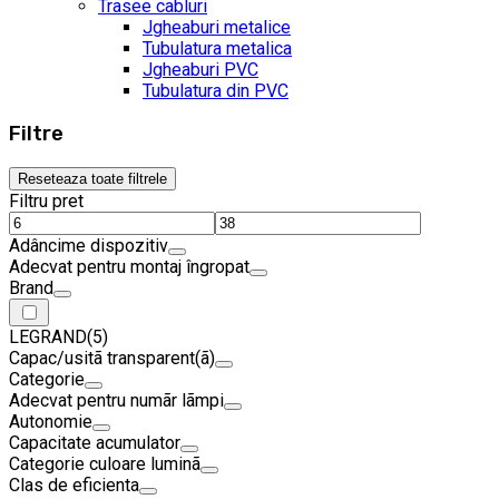
Trasee cabluri
Jgheaburi metalice
Tubulatura metalica
Jgheaburi PVC
Tubulatura din PVC
Filtre
Reseteaza toate filtrele
Filtru pret
Adâncime dispozitiv
Adecvat pentru montaj îngropat
Brand
LEGRAND
(5)
Capac/usitã transparent(ã)
Categorie
Adecvat pentru numãr lãmpi
Autonomie
Capacitate acumulator
Categorie culoare luminã
Clas de eficienta