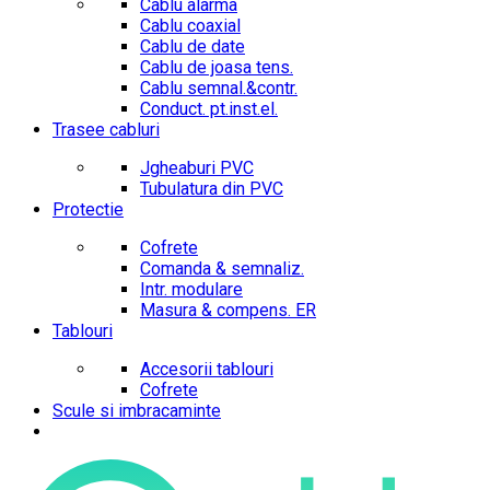
Cablu alarma
Cablu coaxial
Cablu de date
Cablu de joasa tens.
Cablu semnal.&contr.
Conduct. pt.inst.el.
Trasee cabluri
Jgheaburi PVC
Tubulatura din PVC
Protectie
Cofrete
Comanda & semnaliz.
Intr. modulare
Masura & compens. ER
Tablouri
Accesorii tablouri
Cofrete
Scule si imbracaminte