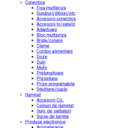
Conectica
Fisa multipriza
Suruburi/dibluri/etc
Accesorii conectica
Accesorii tv/satelit
Adaptoare
Bloc multipriza
Bride/coliere
Cleme
Cordon alimentare
Doze
Dulii
Mufe
Prelungitoare
Presetupe
Prize programabile
Stechere/cuple
Iluminat
Accesorii CIL
Corpuri de iluminat
Ilum. de sarbatori
Surse de lumina
Produse electronice
Aromaterapie