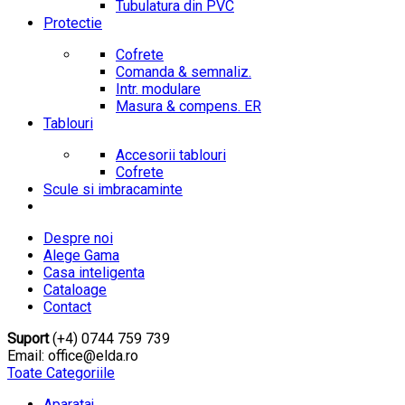
Tubulatura din PVC
Protectie
Cofrete
Comanda & semnaliz.
Intr. modulare
Masura & compens. ER
Tablouri
Accesorii tablouri
Cofrete
Scule si imbracaminte
Despre noi
Alege Gama
Casa inteligenta
Cataloage
Contact
Suport
(+4) 0744 759 739
Email: office@elda.ro
Toate Categoriile
Aparataj