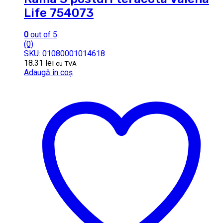
Life 754073
0
out of 5
(0)
SKU: 01080001014618
18.31
lei
cu TVA
Adaugă în coș