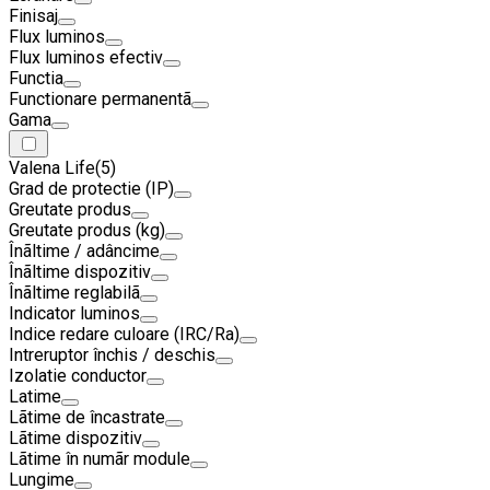
Finisaj
Flux luminos
Flux luminos efectiv
Functia
Functionare permanentã
Gama
Valena Life
(5)
Grad de protectie (IP)
Greutate produs
Greutate produs (kg)
Înãltime / adâncime
Înãltime dispozitiv
Înãltime reglabilã
Indicator luminos
Indice redare culoare (IRC/Ra)
Intreruptor închis / deschis
Izolatie conductor
Latime
Lãtime de încastrate
Lãtime dispozitiv
Lãtime în numãr module
Lungime