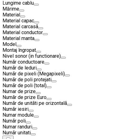
Lungime cablu
Mărime
Material
Material capac
Material carcasã
Material conductor
Material manta
Model
Montaj îngropat
Nivel sonor (in functionare)
Numãr conductoare
Numãr de leduri
Numãr de pixeli (Megapixeli)
Numãr de poli protejati
Numãr de poli (total)
Numar de prize
Numãr de prize Euro
Numãr de unitãti pe orizontalã
Numãr iesiri
Numar module
Numãr poli
Numar randuri
Numãr unitati