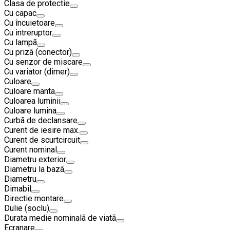
Clasa de protectie
Cu capac
Cu încuietoare
Cu intreruptor
Cu lampã
Cu prizã (conector)
Cu senzor de miscare
Cu variator (dimer)
Culoare
Culoare manta
Culoarea luminii
Culoare lumina
Curbã de declansare
Curent de iesire max.
Curent de scurtcircuit
Curent nominal
Diametru exterior
Diametru la bazã
Diametru
Dimabil
Directie montare
Dulie (soclu)
Durata medie nominalã de viatã
Ecranare