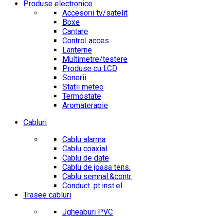
Produse electronice
Accesorii tv/satelit
Boxe
Cantare
Control acces
Lanterne
Multimetre/testere
Produse cu LCD
Sonerii
Statii meteo
Termostate
Aromaterapie
Cabluri
Cablu alarma
Cablu coaxial
Cablu de date
Cablu de joasa tens.
Cablu semnal.&contr.
Conduct. pt.inst.el.
Trasee cabluri
Jgheaburi PVC