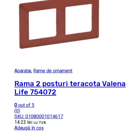
Aparataj
,
Rame de ornament
Rama 2 posturi teracota Valena
Life 754072
0
out of 5
(0)
SKU: 01080001014617
14.23
lei
cu TVA
Adaugă în coș