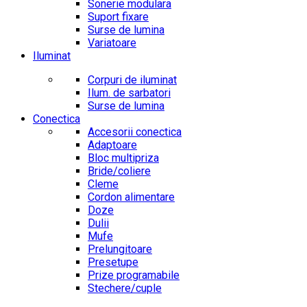
Sonerie modulara
Suport fixare
Surse de lumina
Variatoare
Iluminat
Corpuri de iluminat
Ilum. de sarbatori
Surse de lumina
Conectica
Accesorii conectica
Adaptoare
Bloc multipriza
Bride/coliere
Cleme
Cordon alimentare
Doze
Dulii
Mufe
Prelungitoare
Presetupe
Prize programabile
Stechere/cuple