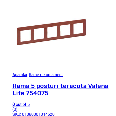
Aparataj
,
Rame de ornament
Rama 5 posturi teracota Valena
Life 754075
0
out of 5
(0)
SKU: 01080001014620