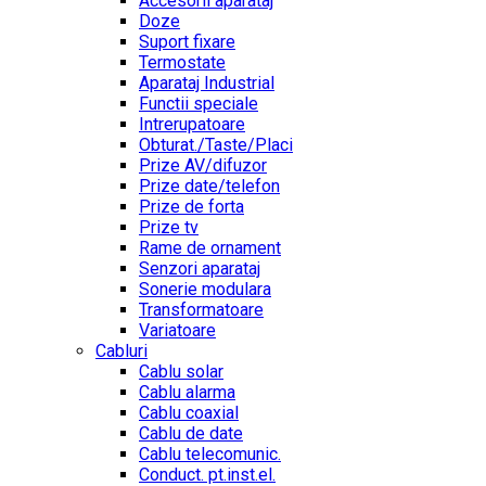
Accesorii aparataj
Doze
Suport fixare
Termostate
Aparataj Industrial
Functii speciale
Intrerupatoare
Obturat./Taste/Placi
Prize AV/difuzor
Prize date/telefon
Prize de forta
Prize tv
Rame de ornament
Senzori aparataj
Sonerie modulara
Transformatoare
Variatoare
Cabluri
Cablu solar
Cablu alarma
Cablu coaxial
Cablu de date
Cablu telecomunic.
Conduct. pt.inst.el.