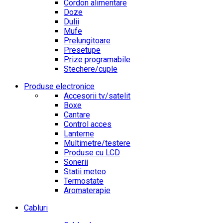
Cordon alimentare
Doze
Dulii
Mufe
Prelungitoare
Presetupe
Prize programabile
Stechere/cuple
Produse electronice
Accesorii tv/satelit
Boxe
Cantare
Control acces
Lanterne
Multimetre/testere
Produse cu LCD
Sonerii
Statii meteo
Termostate
Aromaterapie
Cabluri