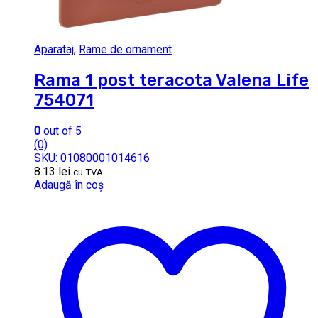
Aparataj
,
Rame de ornament
Rama 1 post teracota Valena Life
754071
0
out of 5
(0)
SKU: 01080001014616
8.13
lei
cu TVA
Adaugă în coș