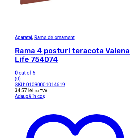
Aparataj
,
Rame de ornament
Rama 4 posturi teracota Valena
Life 754074
0
out of 5
(0)
SKU: 01080001014619
34.57
lei
cu TVA
Adaugă în coș