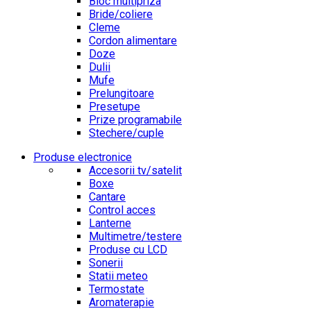
Bloc multipriza
Bride/coliere
Cleme
Cordon alimentare
Doze
Dulii
Mufe
Prelungitoare
Presetupe
Prize programabile
Stechere/cuple
Produse electronice
Accesorii tv/satelit
Boxe
Cantare
Control acces
Lanterne
Multimetre/testere
Produse cu LCD
Sonerii
Statii meteo
Termostate
Aromaterapie