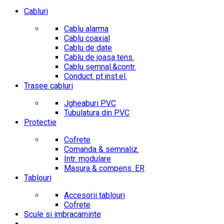
Cabluri
Cablu alarma
Cablu coaxial
Cablu de date
Cablu de joasa tens.
Cablu semnal.&contr.
Conduct. pt.inst.el.
Trasee cabluri
Jgheaburi PVC
Tubulatura din PVC
Protectie
Cofrete
Comanda & semnaliz.
Intr. modulare
Masura & compens. ER
Tablouri
Accesorii tablouri
Cofrete
Scule si imbracaminte