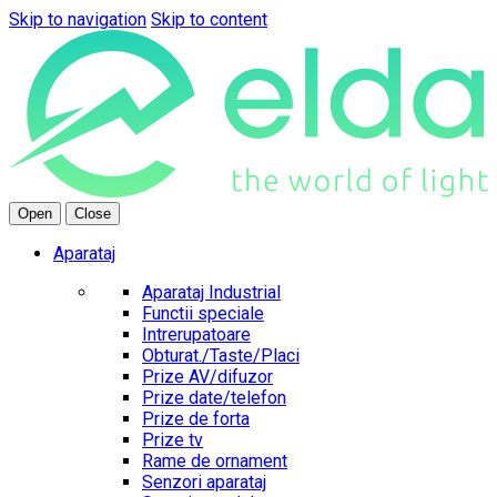
Skip to navigation
Skip to content
Open
Close
Aparataj
Aparataj Industrial
Functii speciale
Intrerupatoare
Obturat./Taste/Placi
Prize AV/difuzor
Prize date/telefon
Prize de forta
Prize tv
Rame de ornament
Senzori aparataj