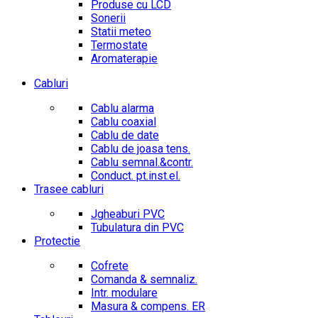
Produse cu LCD
Sonerii
Statii meteo
Termostate
Aromaterapie
Cabluri
Cablu alarma
Cablu coaxial
Cablu de date
Cablu de joasa tens.
Cablu semnal.&contr.
Conduct. pt.inst.el.
Trasee cabluri
Jgheaburi PVC
Tubulatura din PVC
Protectie
Cofrete
Comanda & semnaliz.
Intr. modulare
Masura & compens. ER