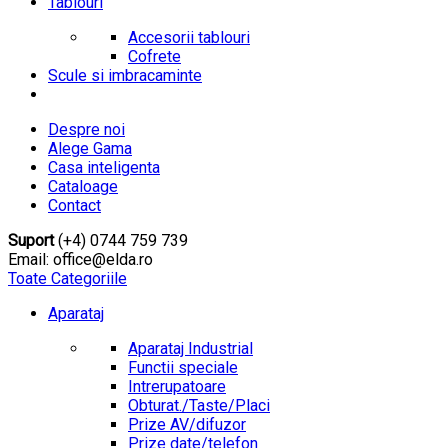
Tablouri
Accesorii tablouri
Cofrete
Scule si imbracaminte
Despre noi
Alege Gama
Casa inteligenta
Cataloage
Contact
Suport
(+4) 0744 759 739
Email: office@elda.ro
Toate Categoriile
Aparataj
Aparataj Industrial
Functii speciale
Intrerupatoare
Obturat./Taste/Placi
Prize AV/difuzor
Prize date/telefon