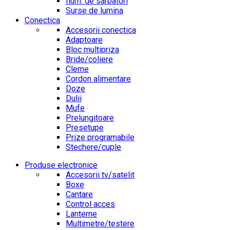
Ilum. de sarbatori
Surse de lumina
Conectica
Accesorii conectica
Adaptoare
Bloc multipriza
Bride/coliere
Cleme
Cordon alimentare
Doze
Dulii
Mufe
Prelungitoare
Presetupe
Prize programabile
Stechere/cuple
Produse electronice
Accesorii tv/satelit
Boxe
Cantare
Control acces
Lanterne
Multimetre/testere