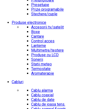
Prelungitoare
Presetupe
Prize programabile
Stechere/cuple
Produse electronice
Accesorii tv/satelit
Boxe
Cantare
Control acces
Lanterne
Multimetre/testere
Produse cu LCD
Sonerii
Statii meteo
Termostate
Aromaterapie
Cabluri
Cablu alarma
Cablu coaxial
Cablu de date
Cablu de joasa tens.
Cablu semnal.&contr.