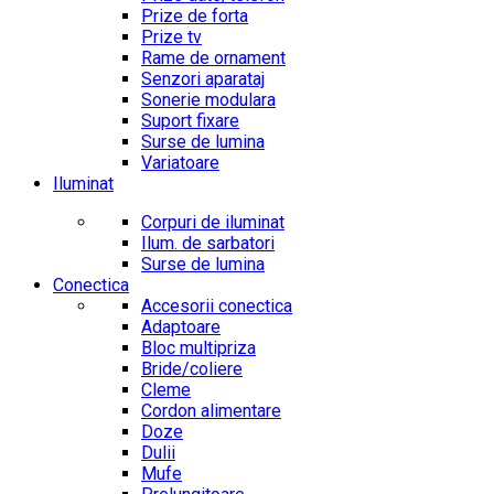
Prize de forta
Prize tv
Rame de ornament
Senzori aparataj
Sonerie modulara
Suport fixare
Surse de lumina
Variatoare
Iluminat
Corpuri de iluminat
Ilum. de sarbatori
Surse de lumina
Conectica
Accesorii conectica
Adaptoare
Bloc multipriza
Bride/coliere
Cleme
Cordon alimentare
Doze
Dulii
Mufe