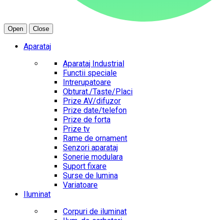
Open
Close
Aparataj
Aparataj Industrial
Functii speciale
Intrerupatoare
Obturat./Taste/Placi
Prize AV/difuzor
Prize date/telefon
Prize de forta
Prize tv
Rame de ornament
Senzori aparataj
Sonerie modulara
Suport fixare
Surse de lumina
Variatoare
Iluminat
Corpuri de iluminat