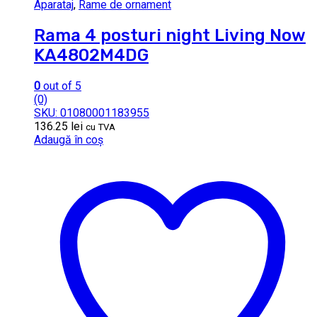
Aparataj
,
Rame de ornament
Rama 4 posturi night Living Now
KA4802M4DG
0
out of 5
(0)
SKU: 01080001183955
136.25
lei
cu TVA
Adaugă în coș