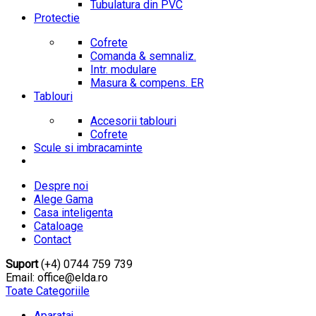
Tubulatura din PVC
Protectie
Cofrete
Comanda & semnaliz.
Intr. modulare
Masura & compens. ER
Tablouri
Accesorii tablouri
Cofrete
Scule si imbracaminte
Despre noi
Alege Gama
Casa inteligenta
Cataloage
Contact
Suport
(+4) 0744 759 739
Email: office@elda.ro
Toate Categoriile
Aparataj