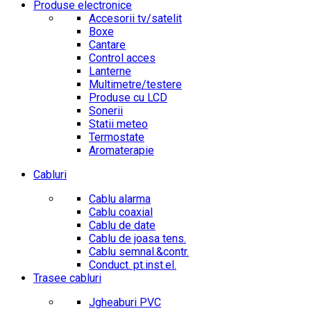
Produse electronice
Accesorii tv/satelit
Boxe
Cantare
Control acces
Lanterne
Multimetre/testere
Produse cu LCD
Sonerii
Statii meteo
Termostate
Aromaterapie
Cabluri
Cablu alarma
Cablu coaxial
Cablu de date
Cablu de joasa tens.
Cablu semnal.&contr.
Conduct. pt.inst.el.
Trasee cabluri
Jgheaburi PVC