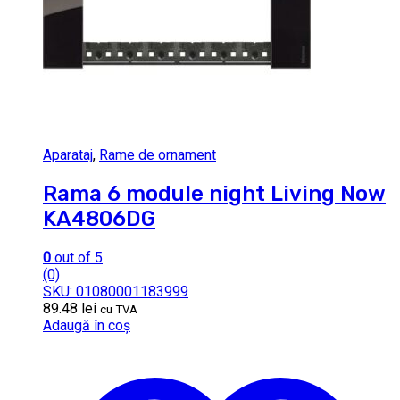
Aparataj
,
Rame de ornament
Rama 6 module night Living Now
KA4806DG
0
out of 5
(0)
SKU: 01080001183999
89.48
lei
cu TVA
Adaugă în coș