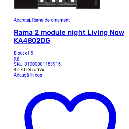
Aparataj
,
Rame de ornament
Rama 2 module night Living Now
KA4802DG
0
out of 5
(0)
SKU: 01080001183915
42.70
lei
cu TVA
Adaugă în coș