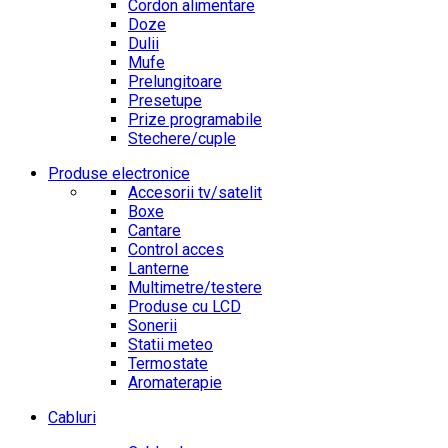
Cordon alimentare
Doze
Dulii
Mufe
Prelungitoare
Presetupe
Prize programabile
Stechere/cuple
Produse electronice
Accesorii tv/satelit
Boxe
Cantare
Control acces
Lanterne
Multimetre/testere
Produse cu LCD
Sonerii
Statii meteo
Termostate
Aromaterapie
Cabluri