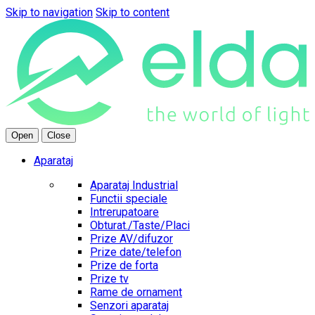
Skip to navigation
Skip to content
Open
Close
Aparataj
Aparataj Industrial
Functii speciale
Intrerupatoare
Obturat./Taste/Placi
Prize AV/difuzor
Prize date/telefon
Prize de forta
Prize tv
Rame de ornament
Senzori aparataj