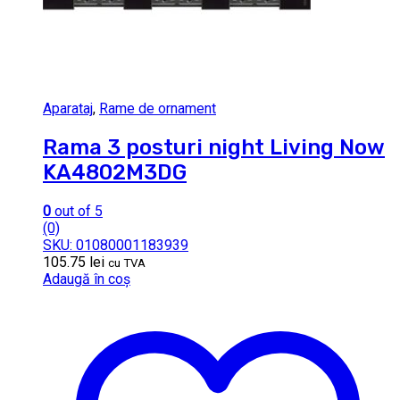
Aparataj
,
Rame de ornament
Rama 3 posturi night Living Now
KA4802M3DG
0
out of 5
(0)
SKU: 01080001183939
105.75
lei
cu TVA
Adaugă în coș