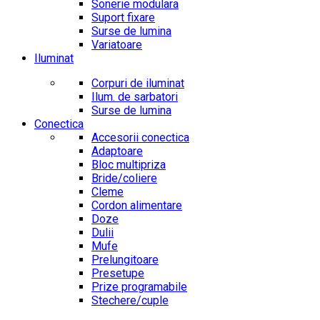
Sonerie modulara
Suport fixare
Surse de lumina
Variatoare
Iluminat
Corpuri de iluminat
Ilum. de sarbatori
Surse de lumina
Conectica
Accesorii conectica
Adaptoare
Bloc multipriza
Bride/coliere
Cleme
Cordon alimentare
Doze
Dulii
Mufe
Prelungitoare
Presetupe
Prize programabile
Stechere/cuple