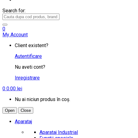
Search for:
0
My Account
Client existent?
Autentificare
Nu aveti cont?
Inregistrare
0
0.00
lei
Nu ai niciun produs în coș.
Open
Close
Aparataj
Aparataj Industrial