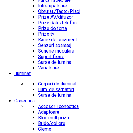
Functii speciale
Intrerupatoare
Obturat./Taste/Placi
Prize AV/difuzor
Prize date/telefon
Prize de forta
Prize tv
Rame de ornament
Senzori aparataj
Sonerie modulara
Suport fixare
Surse de lumina
Variatoare
Iluminat
Corpuri de iluminat
Ilum. de sarbatori
Surse de lumina
Conectica
Accesorii conectica
Adaptoare
Bloc multipriza
Bride/coliere
Cleme