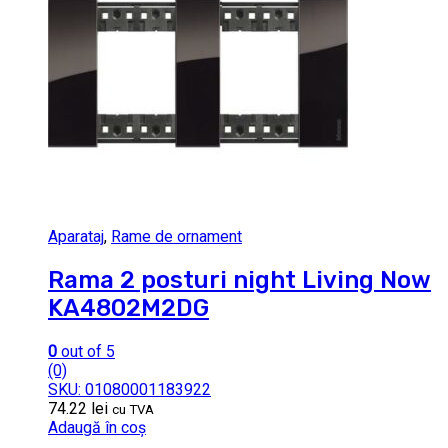
Aparataj
,
Rame de ornament
Rama 2 posturi night Living Now
KA4802M2DG
0
out of 5
(0)
SKU: 01080001183922
74.22
lei
cu TVA
Adaugă în coș