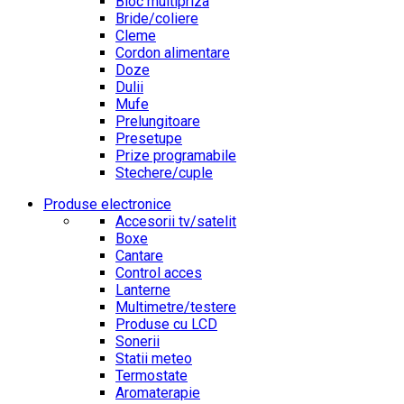
Bloc multipriza
Bride/coliere
Cleme
Cordon alimentare
Doze
Dulii
Mufe
Prelungitoare
Presetupe
Prize programabile
Stechere/cuple
Produse electronice
Accesorii tv/satelit
Boxe
Cantare
Control acces
Lanterne
Multimetre/testere
Produse cu LCD
Sonerii
Statii meteo
Termostate
Aromaterapie