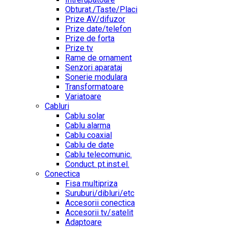
Obturat./Taste/Placi
Prize AV/difuzor
Prize date/telefon
Prize de forta
Prize tv
Rame de ornament
Senzori aparataj
Sonerie modulara
Transformatoare
Variatoare
Cabluri
Cablu solar
Cablu alarma
Cablu coaxial
Cablu de date
Cablu telecomunic.
Conduct. pt.inst.el.
Conectica
Fisa multipriza
Suruburi/dibluri/etc
Accesorii conectica
Accesorii tv/satelit
Adaptoare