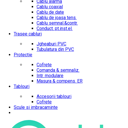
Cablu alarma
Cablu coaxial
Cablu de date
Cablu de joasa tens.
Cablu semnal.&contr.
Conduct. pt.inst.el.
Trasee cabluri
Jgheaburi PVC
Tubulatura din PVC
Protectie
Cofrete
Comanda & semnaliz.
Intr. modulare
Masura & compens. ER
Tablouri
Accesorii tablouri
Cofrete
Scule si imbracaminte