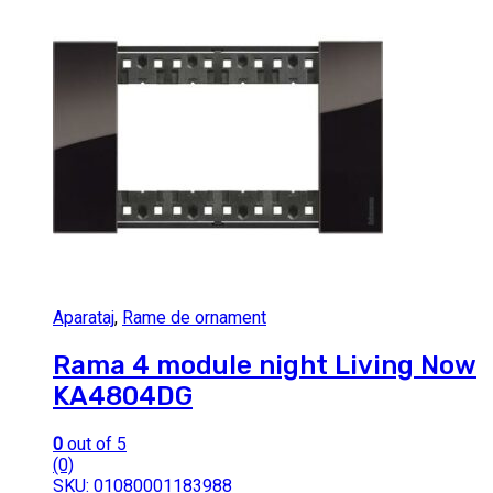
Aparataj
,
Rame de ornament
Rama 4 module night Living Now
KA4804DG
0
out of 5
(0)
SKU: 01080001183988