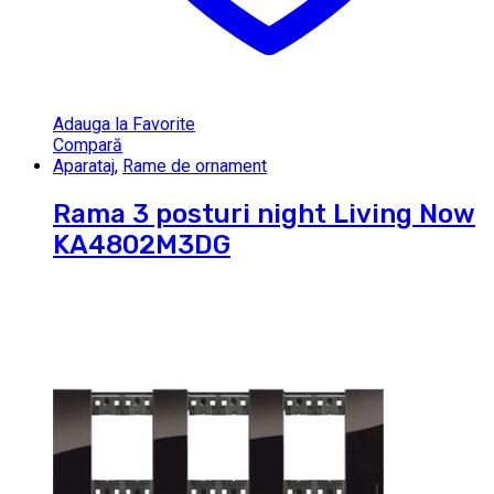
Adauga la Favorite
Compară
Aparataj
,
Rame de ornament
Rama 3 posturi night Living Now
KA4802M3DG