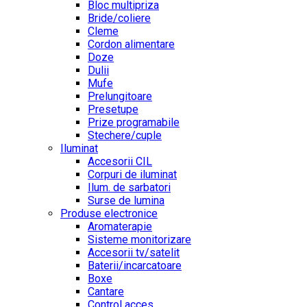
Bloc multipriza
Bride/coliere
Cleme
Cordon alimentare
Doze
Dulii
Mufe
Prelungitoare
Presetupe
Prize programabile
Stechere/cuple
Iluminat
Accesorii CIL
Corpuri de iluminat
Ilum. de sarbatori
Surse de lumina
Produse electronice
Aromaterapie
Sisteme monitorizare
Accesorii tv/satelit
Baterii/incarcatoare
Boxe
Cantare
Control acces