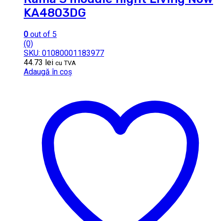
KA4803DG
0
out of 5
(0)
SKU: 01080001183977
44.73
lei
cu TVA
Adaugă în coș