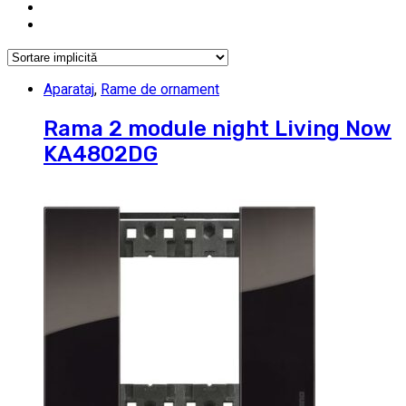
Aparataj
,
Rame de ornament
Rama 2 module night Living Now
KA4802DG