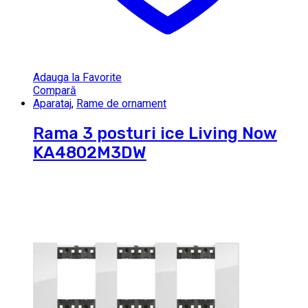
Adauga la Favorite
Compară
Aparataj
,
Rame de ornament
Rama 3 posturi ice Living Now
KA4802M3DW