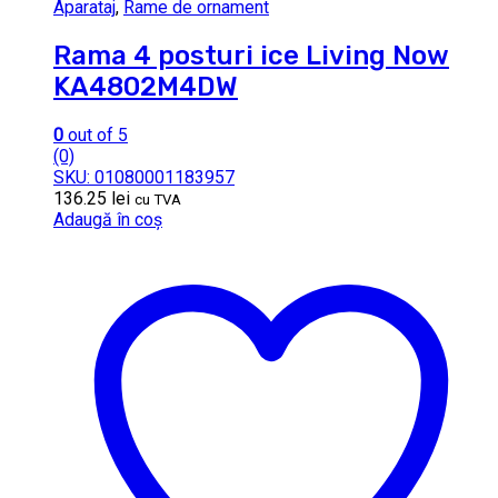
Aparataj
,
Rame de ornament
Rama 4 posturi ice Living Now
KA4802M4DW
0
out of 5
(0)
SKU: 01080001183957
136.25
lei
cu TVA
Adaugă în coș