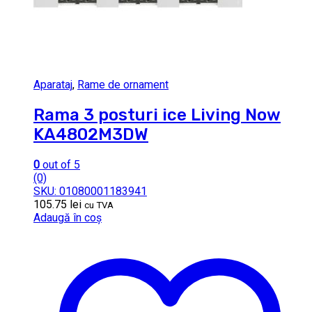
Aparataj
,
Rame de ornament
Rama 3 posturi ice Living Now
KA4802M3DW
0
out of 5
(0)
SKU: 01080001183941
105.75
lei
cu TVA
Adaugă în coș