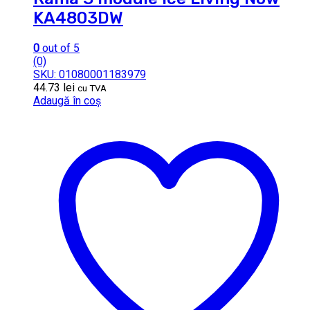
KA4803DW
0
out of 5
(0)
SKU: 01080001183979
44.73
lei
cu TVA
Adaugă în coș