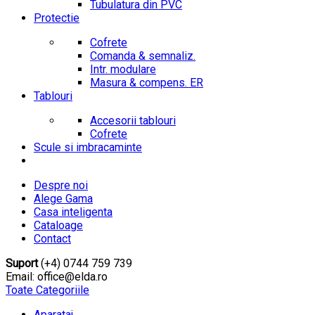
Tubulatura din PVC
Protectie
Cofrete
Comanda & semnaliz.
Intr. modulare
Masura & compens. ER
Tablouri
Accesorii tablouri
Cofrete
Scule si imbracaminte
Despre noi
Alege Gama
Casa inteligenta
Cataloage
Contact
Suport
(+4) 0744 759 739
Email: office@elda.ro
Toate Categoriile
Aparataj