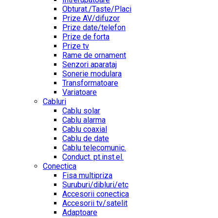
Obturat./Taste/Placi
Prize AV/difuzor
Prize date/telefon
Prize de forta
Prize tv
Rame de ornament
Senzori aparataj
Sonerie modulara
Transformatoare
Variatoare
Cabluri
Cablu solar
Cablu alarma
Cablu coaxial
Cablu de date
Cablu telecomunic.
Conduct. pt.inst.el.
Conectica
Fisa multipriza
Suruburi/dibluri/etc
Accesorii conectica
Accesorii tv/satelit
Adaptoare