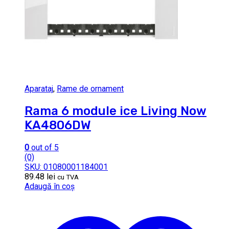
Aparataj
,
Rame de ornament
Rama 6 module ice Living Now
KA4806DW
0
out of 5
(0)
SKU: 01080001184001
89.48
lei
cu TVA
Adaugă în coș