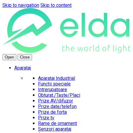
Skip to navigation
Skip to content
Open
Close
Aparataj
Aparataj Industrial
Functii speciale
Intrerupatoare
Obturat./Taste/Placi
Prize AV/difuzor
Prize date/telefon
Prize de forta
Prize tv
Rame de ornament
Senzori aparataj