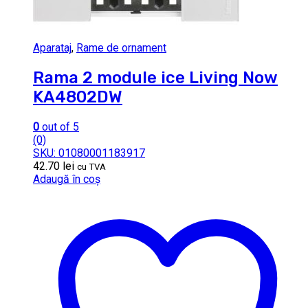
Aparataj
,
Rame de ornament
Rama 2 module ice Living Now
KA4802DW
0
out of 5
(0)
SKU: 01080001183917
42.70
lei
cu TVA
Adaugă în coș