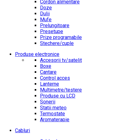
Cordon alimentare
Doze
Dulii
Mufe
Prelungitoare
Presetupe
Prize programabile
Stechere/cuple
Produse electronice
Accesorii tv/satelit
Boxe
Cantare
Control acces
Lanterne
Multimetre/testere
Produse cu LCD
Sonerii
Statii meteo
Termostate
Aromaterapie
Cabluri