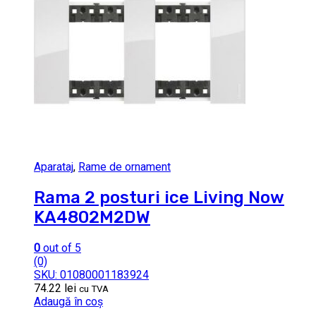
Aparataj
,
Rame de ornament
Rama 2 posturi ice Living Now
KA4802M2DW
0
out of 5
(0)
SKU: 01080001183924
74.22
lei
cu TVA
Adaugă în coș