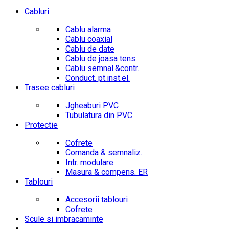
Cabluri
Cablu alarma
Cablu coaxial
Cablu de date
Cablu de joasa tens.
Cablu semnal.&contr.
Conduct. pt.inst.el.
Trasee cabluri
Jgheaburi PVC
Tubulatura din PVC
Protectie
Cofrete
Comanda & semnaliz.
Intr. modulare
Masura & compens. ER
Tablouri
Accesorii tablouri
Cofrete
Scule si imbracaminte