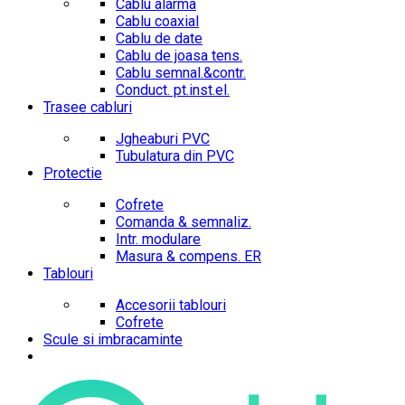
Cablu alarma
Cablu coaxial
Cablu de date
Cablu de joasa tens.
Cablu semnal.&contr.
Conduct. pt.inst.el.
Trasee cabluri
Jgheaburi PVC
Tubulatura din PVC
Protectie
Cofrete
Comanda & semnaliz.
Intr. modulare
Masura & compens. ER
Tablouri
Accesorii tablouri
Cofrete
Scule si imbracaminte