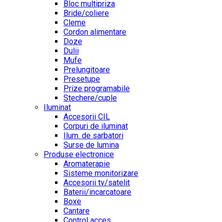
Bloc multipriza
Bride/coliere
Cleme
Cordon alimentare
Doze
Dulii
Mufe
Prelungitoare
Presetupe
Prize programabile
Stechere/cuple
Iluminat
Accesorii CIL
Corpuri de iluminat
Ilum. de sarbatori
Surse de lumina
Produse electronice
Aromaterapie
Sisteme monitorizare
Accesorii tv/satelit
Baterii/incarcatoare
Boxe
Cantare
Control acces