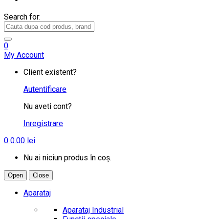
Search for:
0
My Account
Client existent?
Autentificare
Nu aveti cont?
Inregistrare
0
0.00
lei
Nu ai niciun produs în coș.
Open
Close
Aparataj
Aparataj Industrial