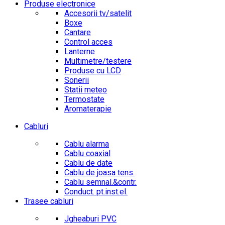
Produse electronice
Accesorii tv/satelit
Boxe
Cantare
Control acces
Lanterne
Multimetre/testere
Produse cu LCD
Sonerii
Statii meteo
Termostate
Aromaterapie
Cabluri
Cablu alarma
Cablu coaxial
Cablu de date
Cablu de joasa tens.
Cablu semnal.&contr.
Conduct. pt.inst.el.
Trasee cabluri
Jgheaburi PVC