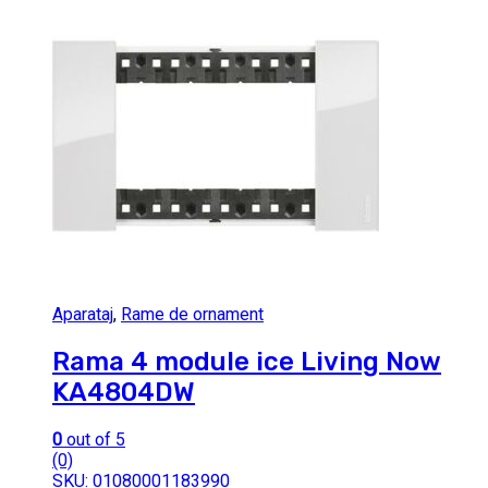
Aparataj
,
Rame de ornament
Rama 4 module ice Living Now
KA4804DW
0
out of 5
(0)
SKU: 01080001183990