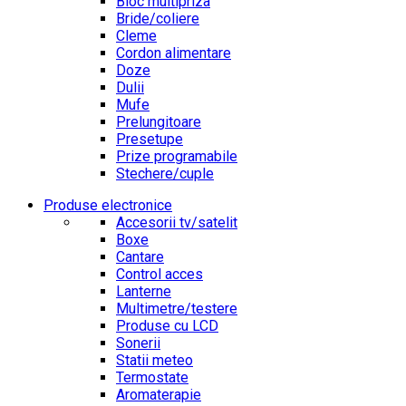
Bloc multipriza
Bride/coliere
Cleme
Cordon alimentare
Doze
Dulii
Mufe
Prelungitoare
Presetupe
Prize programabile
Stechere/cuple
Produse electronice
Accesorii tv/satelit
Boxe
Cantare
Control acces
Lanterne
Multimetre/testere
Produse cu LCD
Sonerii
Statii meteo
Termostate
Aromaterapie