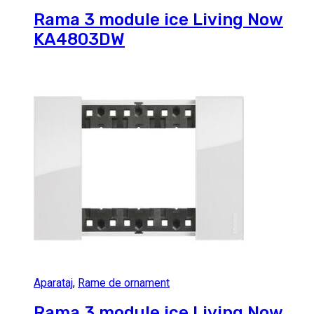
Rama 3 module ice Living Now
KA4803DW
Aparataj
,
Rame de ornament
Rama 3 module ice Living Now