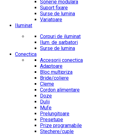
Sonerie modulara
Suport fixare
Surse de lumina
Variatoare
Iluminat
Corpuri de iluminat
Ilum. de sarbatori
Surse de lumina
Conectica
Accesorii conectica
Adaptoare
Bloc multipriza
Bride/coliere
Cleme
Cordon alimentare
Doze
Dulii
Mufe
Prelungitoare
Presetupe
Prize programabile
Stechere/cuple