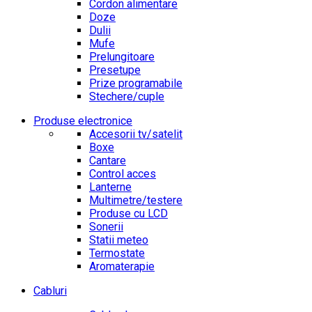
Cordon alimentare
Doze
Dulii
Mufe
Prelungitoare
Presetupe
Prize programabile
Stechere/cuple
Produse electronice
Accesorii tv/satelit
Boxe
Cantare
Control acces
Lanterne
Multimetre/testere
Produse cu LCD
Sonerii
Statii meteo
Termostate
Aromaterapie
Cabluri