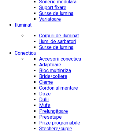
Sonerie modulara
Suport fixare
Surse de lumina
Variatoare
Iluminat
Corpuri de iluminat
Ilum. de sarbatori
Surse de lumina
Conectica
Accesorii conectica
Adaptoare
Bloc multipriza
Bride/coliere
Cleme
Cordon alimentare
Doze
Dulii
Mufe
Prelungitoare
Presetupe
Prize programabile
Stechere/cuple