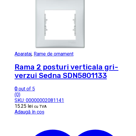
Aparataj
,
Rame de ornament
Rama 2 posturi verticala gri-
verzui Sedna SDN5801133
0
out of 5
(0)
SKU: 00000002081141
15.25
lei
cu TVA
Adaugă în coș