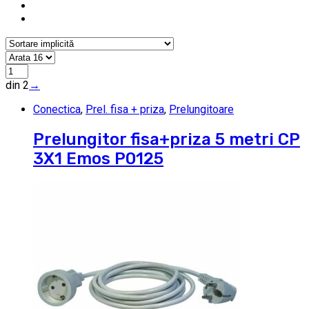
din 2
→
Conectica
,
Prel. fisa + priza
,
Prelungitoare
Prelungitor fisa+priza 5 metri CP
3X1 Emos P0125