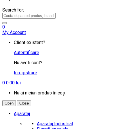
Search for:
0
My Account
Client existent?
Autentificare
Nu aveti cont?
Inregistrare
0
0.00
lei
Nu ai niciun produs în coș.
Open
Close
Aparataj
Aparataj Industrial