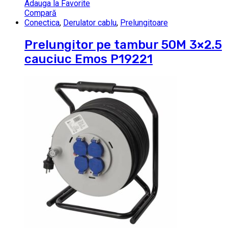
Adauga la Favorite
Compară
Conectica
,
Derulator cablu
,
Prelungitoare
Prelungitor pe tambur 50M 3×2.5
cauciuc Emos P19221