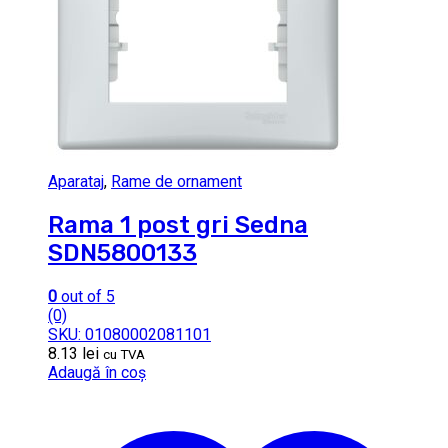
Aparataj
,
Rame de ornament
Rama 1 post gri Sedna
SDN5800133
0
out of 5
(0)
SKU: 01080002081101
8.13
lei
cu TVA
Adaugă în coș