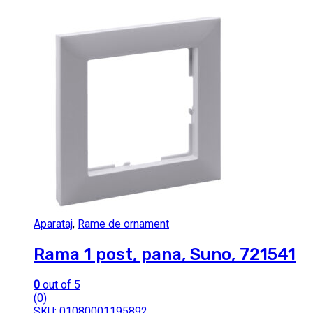
Aparataj
,
Rame de ornament
Rama 1 post, pana, Suno, 721541
0
out of 5
(0)
SKU: 01080001195892