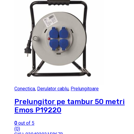
Conectica
,
Derulator cablu
,
Prelungitoare
Prelungitor pe tambur 50 metri
Emos P19220
0
out of 5
(0)