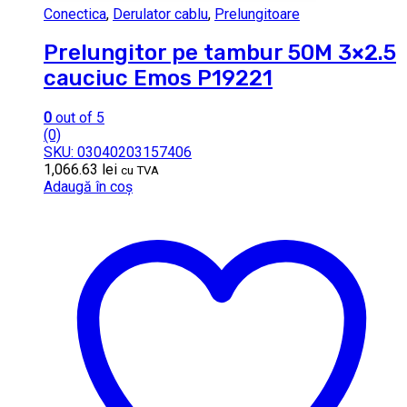
Conectica
,
Derulator cablu
,
Prelungitoare
Prelungitor pe tambur 50M 3×2.5
cauciuc Emos P19221
0
out of 5
(0)
SKU: 03040203157406
1,066.63
lei
cu TVA
Adaugă în coș