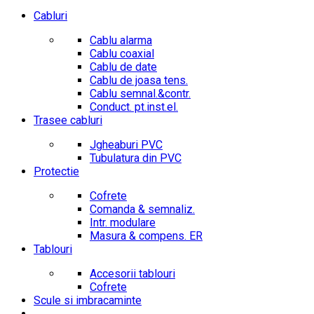
Cabluri
Cablu alarma
Cablu coaxial
Cablu de date
Cablu de joasa tens.
Cablu semnal.&contr.
Conduct. pt.inst.el.
Trasee cabluri
Jgheaburi PVC
Tubulatura din PVC
Protectie
Cofrete
Comanda & semnaliz.
Intr. modulare
Masura & compens. ER
Tablouri
Accesorii tablouri
Cofrete
Scule si imbracaminte