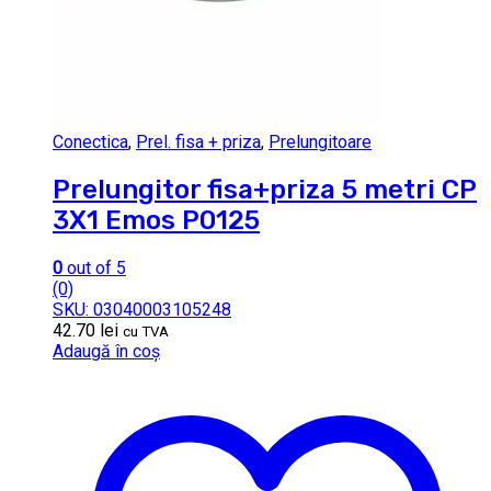
Conectica
,
Prel. fisa + priza
,
Prelungitoare
Prelungitor fisa+priza 5 metri CP
3X1 Emos P0125
0
out of 5
(0)
SKU: 03040003105248
42.70
lei
cu TVA
Adaugă în coș