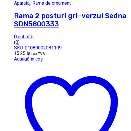
Aparataj
,
Rame de ornament
Rama 2 posturi gri-verzui Sedna
SDN5800333
0
out of 5
(0)
SKU: 01080002081109
15.25
lei
cu TVA
Adaugă în coș