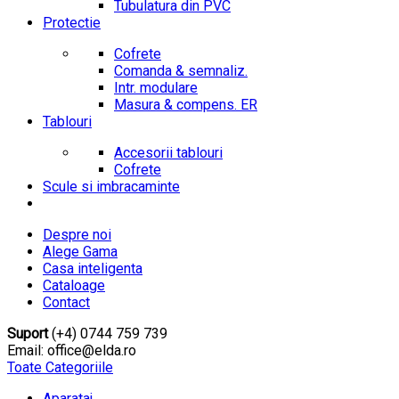
Tubulatura din PVC
Protectie
Cofrete
Comanda & semnaliz.
Intr. modulare
Masura & compens. ER
Tablouri
Accesorii tablouri
Cofrete
Scule si imbracaminte
Despre noi
Alege Gama
Casa inteligenta
Cataloage
Contact
Suport
(+4) 0744 759 739
Email: office@elda.ro
Toate Categoriile
Aparataj