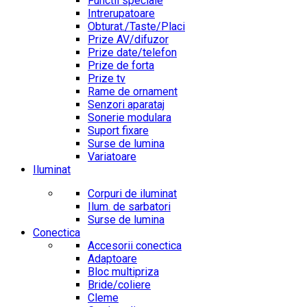
Functii speciale
Intrerupatoare
Obturat./Taste/Placi
Prize AV/difuzor
Prize date/telefon
Prize de forta
Prize tv
Rame de ornament
Senzori aparataj
Sonerie modulara
Suport fixare
Surse de lumina
Variatoare
Iluminat
Corpuri de iluminat
Ilum. de sarbatori
Surse de lumina
Conectica
Accesorii conectica
Adaptoare
Bloc multipriza
Bride/coliere
Cleme