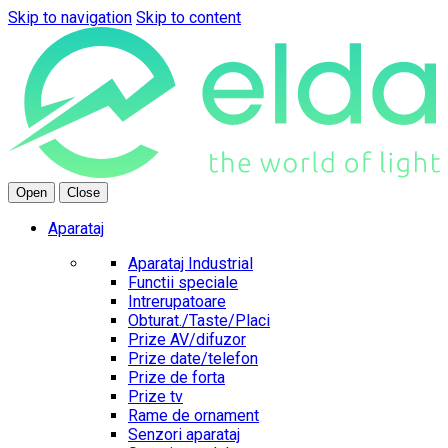
Skip to navigation
Skip to content
Open
Close
Aparataj
Aparataj Industrial
Functii speciale
Intrerupatoare
Obturat./Taste/Placi
Prize AV/difuzor
Prize date/telefon
Prize de forta
Prize tv
Rame de ornament
Senzori aparataj