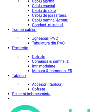
Cablu alarma
Cablu coaxial
Cablu de date
Cablu de joasa tens.
Cablu semnal.&contr.
Conduct. pt.inst.el.
Trasee cabluri
Jgheaburi PVC
Tubulatura din PVC
Protectie
Cofrete
Comanda & semnaliz.
Intr. modulare
Masura & compens. ER
Tablouri
Accesorii tablouri
Cofrete
Scule si imbracaminte