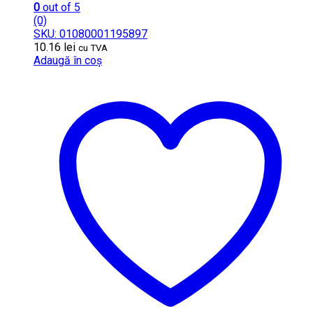
0
out of 5
(0)
SKU: 01080001195897
10.16
lei
cu TVA
Adaugă în coș