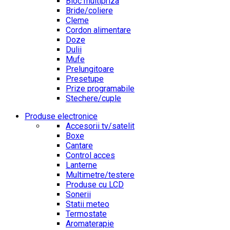
Bloc multipriza
Bride/coliere
Cleme
Cordon alimentare
Doze
Dulii
Mufe
Prelungitoare
Presetupe
Prize programabile
Stechere/cuple
Produse electronice
Accesorii tv/satelit
Boxe
Cantare
Control acces
Lanterne
Multimetre/testere
Produse cu LCD
Sonerii
Statii meteo
Termostate
Aromaterapie