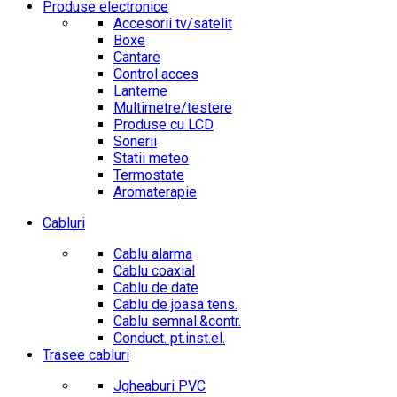
Produse electronice
Accesorii tv/satelit
Boxe
Cantare
Control acces
Lanterne
Multimetre/testere
Produse cu LCD
Sonerii
Statii meteo
Termostate
Aromaterapie
Cabluri
Cablu alarma
Cablu coaxial
Cablu de date
Cablu de joasa tens.
Cablu semnal.&contr.
Conduct. pt.inst.el.
Trasee cabluri
Jgheaburi PVC