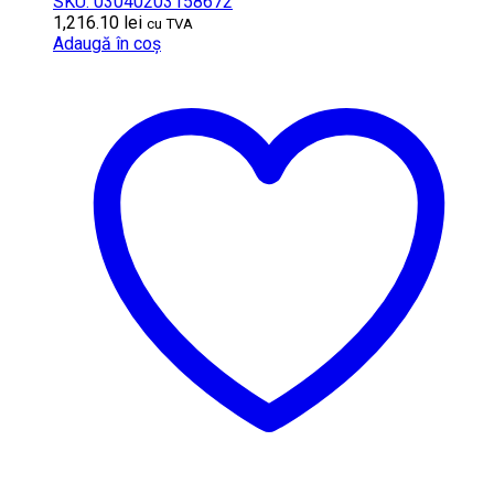
SKU: 03040203158672
1,216.10
lei
cu TVA
Adaugă în coș