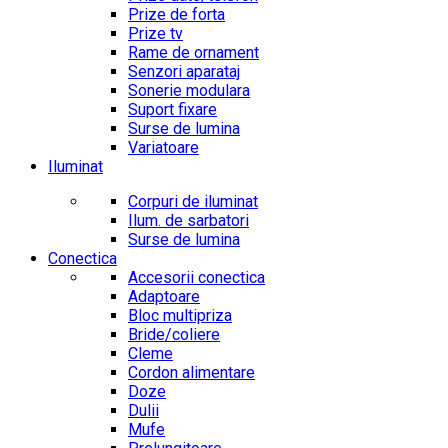
Prize de forta
Prize tv
Rame de ornament
Senzori aparataj
Sonerie modulara
Suport fixare
Surse de lumina
Variatoare
Iluminat
Corpuri de iluminat
Ilum. de sarbatori
Surse de lumina
Conectica
Accesorii conectica
Adaptoare
Bloc multipriza
Bride/coliere
Cleme
Cordon alimentare
Doze
Dulii
Mufe