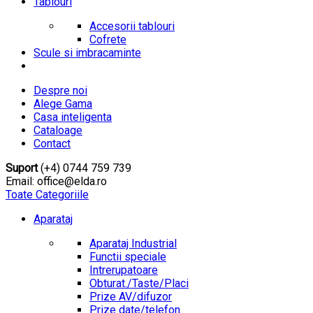
Tablouri
Accesorii tablouri
Cofrete
Scule si imbracaminte
Despre noi
Alege Gama
Casa inteligenta
Cataloage
Contact
Suport
(+4) 0744 759 739
Email: office@elda.ro
Toate Categoriile
Aparataj
Aparataj Industrial
Functii speciale
Intrerupatoare
Obturat./Taste/Placi
Prize AV/difuzor
Prize date/telefon