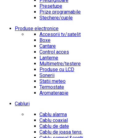
Prelungitoare
Presetupe
Prize programabile
Stechere/cuple
Produse electronice
Accesorii tv/satelit
Boxe
Cantare
Control acces
Lanterne
Multimetre/testere
Produse cu LCD
Sonerii
Statii meteo
Termostate
Aromaterapie
Cabluri
Cablu alarma
Cablu coaxial
Cablu de date
Cablu de joasa tens.
Cablu semnal.&contr.