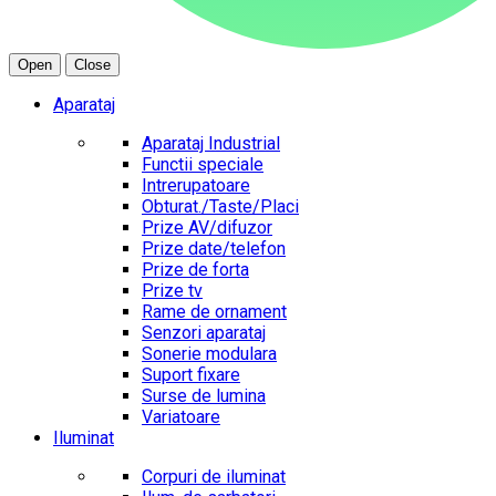
Open
Close
Aparataj
Aparataj Industrial
Functii speciale
Intrerupatoare
Obturat./Taste/Placi
Prize AV/difuzor
Prize date/telefon
Prize de forta
Prize tv
Rame de ornament
Senzori aparataj
Sonerie modulara
Suport fixare
Surse de lumina
Variatoare
Iluminat
Corpuri de iluminat