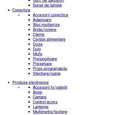
Ilum. de sarbatori
Surse de lumina
Conectica
Accesorii conectica
Adaptoare
Bloc multipriza
Bride/coliere
Cleme
Cordon alimentare
Doze
Dulii
Mufe
Prelungitoare
Presetupe
Prize programabile
Stechere/cuple
Produse electronice
Accesorii tv/satelit
Boxe
Cantare
Control acces
Lanterne
Multimetre/testere