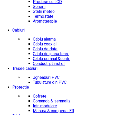
Produse cu LCD
Sonerii
Statii meteo
Termostate
Aromaterapie
Cabluri
Cablu alarma
Cablu coaxial
Cablu de date
Cablu de joasa tens.
Cablu semnal.&contr.
Conduct. pt.inst.el.
Trasee cabluri
Jgheaburi PVC
Tubulatura din PVC
Protectie
Cofrete
Comanda & semnaliz.
Intr. modulare
Masura & compens. ER