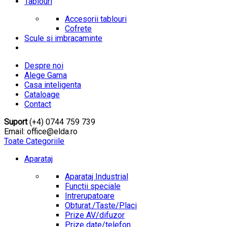
Tablouri
Accesorii tablouri
Cofrete
Scule si imbracaminte
Despre noi
Alege Gama
Casa inteligenta
Cataloage
Contact
Suport
(+4) 0744 759 739
Email: office@elda.ro
Toate Categoriile
Aparataj
Aparataj Industrial
Functii speciale
Intrerupatoare
Obturat./Taste/Placi
Prize AV/difuzor
Prize date/telefon