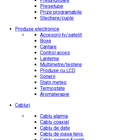
Prelungitoare
Presetupe
Prize programabile
Stechere/cuple
Produse electronice
Accesorii tv/satelit
Boxe
Cantare
Control acces
Lanterne
Multimetre/testere
Produse cu LCD
Sonerii
Statii meteo
Termostate
Aromaterapie
Cabluri
Cablu alarma
Cablu coaxial
Cablu de date
Cablu de joasa tens.
Cablu semnal.&contr.