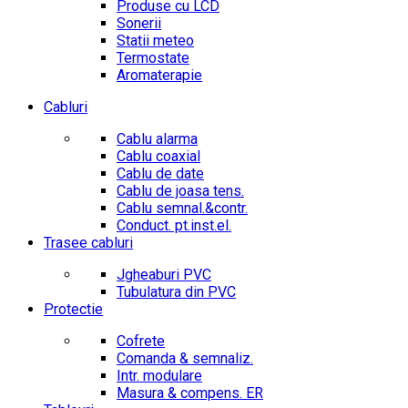
Produse cu LCD
Sonerii
Statii meteo
Termostate
Aromaterapie
Cabluri
Cablu alarma
Cablu coaxial
Cablu de date
Cablu de joasa tens.
Cablu semnal.&contr.
Conduct. pt.inst.el.
Trasee cabluri
Jgheaburi PVC
Tubulatura din PVC
Protectie
Cofrete
Comanda & semnaliz.
Intr. modulare
Masura & compens. ER