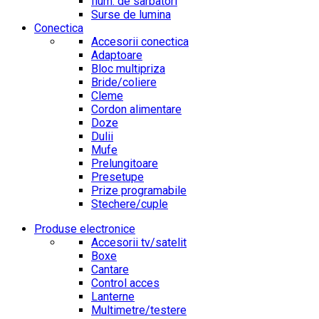
Ilum. de sarbatori
Surse de lumina
Conectica
Accesorii conectica
Adaptoare
Bloc multipriza
Bride/coliere
Cleme
Cordon alimentare
Doze
Dulii
Mufe
Prelungitoare
Presetupe
Prize programabile
Stechere/cuple
Produse electronice
Accesorii tv/satelit
Boxe
Cantare
Control acces
Lanterne
Multimetre/testere