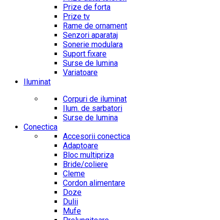
Prize de forta
Prize tv
Rame de ornament
Senzori aparataj
Sonerie modulara
Suport fixare
Surse de lumina
Variatoare
Iluminat
Corpuri de iluminat
Ilum. de sarbatori
Surse de lumina
Conectica
Accesorii conectica
Adaptoare
Bloc multipriza
Bride/coliere
Cleme
Cordon alimentare
Doze
Dulii
Mufe