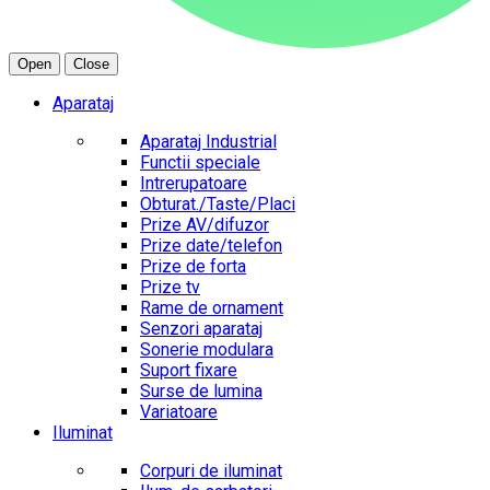
Open
Close
Aparataj
Aparataj Industrial
Functii speciale
Intrerupatoare
Obturat./Taste/Placi
Prize AV/difuzor
Prize date/telefon
Prize de forta
Prize tv
Rame de ornament
Senzori aparataj
Sonerie modulara
Suport fixare
Surse de lumina
Variatoare
Iluminat
Corpuri de iluminat