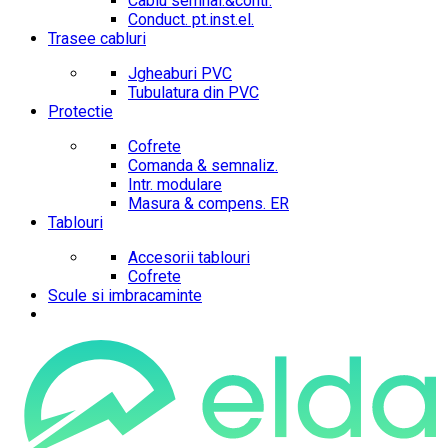
Cablu semnal.&contr.
Conduct. pt.inst.el.
Trasee cabluri
Jgheaburi PVC
Tubulatura din PVC
Protectie
Cofrete
Comanda & semnaliz.
Intr. modulare
Masura & compens. ER
Tablouri
Accesorii tablouri
Cofrete
Scule si imbracaminte