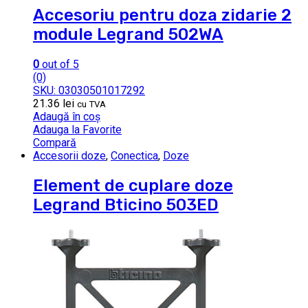
Accesoriu pentru doza zidarie 2
module Legrand 502WA
0
out of 5
(0)
SKU: 03030501017292
21.36
lei
cu TVA
Adaugă în coș
Adauga la Favorite
Compară
Accesorii doze
,
Conectica
,
Doze
Element de cuplare doze
Legrand Bticino 503ED