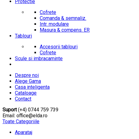
Protectie
Cofrete
Comanda & semnaliz.
Intr. modulare
Masura & compens. ER
Tablouri
Accesorii tablouri
Cofrete
Scule si imbracaminte
Despre noi
Alege Gama
Casa inteligenta
Cataloage
Contact
Suport
(+4) 0744 759 739
Email: office@elda.ro
Toate Categoriile
Aparataj