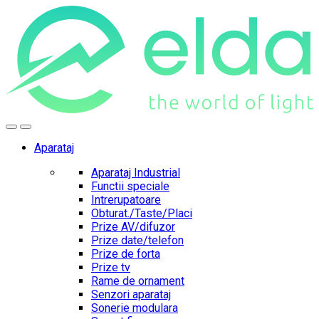
Skip
Skip
to
to
navigation
content
Aparataj
Aparataj Industrial
Functii speciale
Intrerupatoare
Obturat./Taste/Placi
Prize AV/difuzor
Prize date/telefon
Prize de forta
Prize tv
Rame de ornament
Senzori aparataj
Sonerie modulara