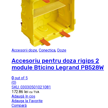
Accesorii doze
,
Conectica
,
Doze
Accesoriu pentru doza rigips 2
module Bticino Legrand PB528W
0
out of 5
(0)
SKU: 03030501021081
172.86
lei
cu TVA
Adaugă în coș
Adauga la Favorite
Compară