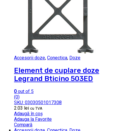
Accesorii doze
,
Conectica
,
Doze
Element de cuplare doze
Legrand Bticino 503ED
0
out of 5
(0)
SKU: 03030501017308
2.03
lei
cu TVA
Adaugă în coș
Adauga la Favorite
Compară
Accesorii doze
,
Conectica
,
Doze