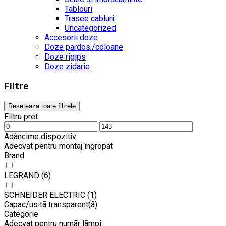
Tablouri
Trasee cabluri
Uncategorized
Accesorii doze
Doze pardos./coloane
Doze rigips
Doze zidarie
Filtre
Reseteaza toate filtrele
Filtru pret
Adâncime dispozitiv
Adecvat pentru montaj îngropat
Brand
LEGRAND
(6)
SCHNEIDER ELECTRIC
(1)
Capac/usitã transparent(ã)
Categorie
Adecvat pentru numãr lãmpi