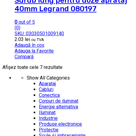
Surub lung pentru doze aprataj
40mm Legrand 080197
0
out of 5
(0)
SKU: 03030501009140
2.03
lei
cu TVA
Adaugă în coș
Adauga la Favorite
Compară
Afișez toate cele 7 rezultate
Show All Categories
Aparataj
Cabluri
Conectica
Corpuri de iluminat
Energie alternativa
Iluminat
Industrie
Produse electronice
Protectie
Scule si imbracaminte