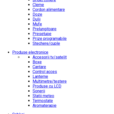
Cleme
Cordon alimentare
Doze
Dulii
Mufe
Prelungitoare
Presetupe
Prize programabile
Stechere/cuple
Produse electronice
Accesorii tv/satelit
Boxe
Cantare
Control acces
Lanterne
Multimetre/testere
Produse cu LCD
Sonerii
Statii meteo
Termostate
Aromaterapie