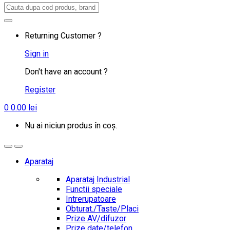
Search
for:
Returning Customer ?
Sign in
Don't have an account ?
Register
0
0.00
lei
Nu ai niciun produs în coș.
Aparataj
Aparataj Industrial
Functii speciale
Intrerupatoare
Obturat./Taste/Placi
Prize AV/difuzor
Prize date/telefon