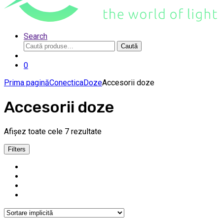
Search
Caută
Caută
după:
0
Prima pagină
Conectica
Doze
Accesorii doze
Accesorii doze
Afișez toate cele 7 rezultate
Filters