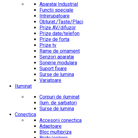
Aparataj Industrial
Functii speciale
Intrerupatoare
Obturat./Taste/Placi
Prize AV/difuzor
Prize date/telefon
Prize de forta
Prize tv
Rame de ornament
Senzori aparataj
Sonerie modulara
Suport fixare
Surse de lumina
Variatoare
Iluminat
Corpuri de iluminat
Ilum. de sarbatori
Surse de lumina
Conectica
Accesorii conectica
Adaptoare
Bloc multipriza
Bride/coliere