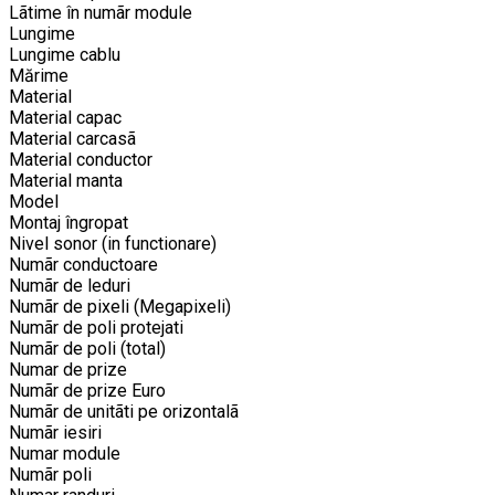
Lãtime în numãr module
Lungime
Lungime cablu
Mărime
Material
Material capac
Material carcasã
Material conductor
Material manta
Model
Montaj îngropat
Nivel sonor (in functionare)
Numãr conductoare
Numãr de leduri
Numãr de pixeli (Megapixeli)
Numãr de poli protejati
Numãr de poli (total)
Numar de prize
Numãr de prize Euro
Numãr de unitãti pe orizontalã
Numãr iesiri
Numar module
Numãr poli