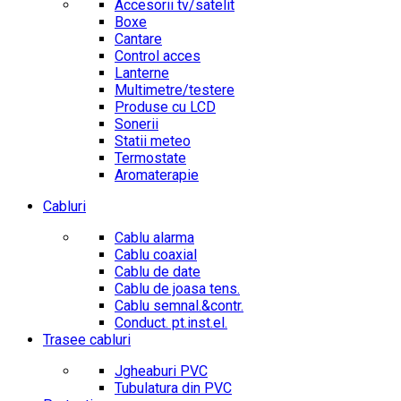
Accesorii tv/satelit
Boxe
Cantare
Control acces
Lanterne
Multimetre/testere
Produse cu LCD
Sonerii
Statii meteo
Termostate
Aromaterapie
Cabluri
Cablu alarma
Cablu coaxial
Cablu de date
Cablu de joasa tens.
Cablu semnal.&contr.
Conduct. pt.inst.el.
Trasee cabluri
Jgheaburi PVC
Tubulatura din PVC