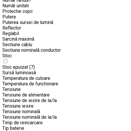
Numar randuri
Numãr unitati
Protectie copii
Putere
Puterea sursei de luminã
Reflector
Reglabil
Sarcinã maximã
Sectiune cablu
Sectiune nominalã conductor
Stoc
Stoc epuizat
(7)
Sursã luminoasã
Temperatura de culoare
Temperatura de functionare
Tensiune
Tensiune de alimentare
Tensiune de iesire de la/la
Tensiune iesire
Tensiune nominalã
Tensiune nominalã de la/la
Timp de reincarcare
Tip baterie