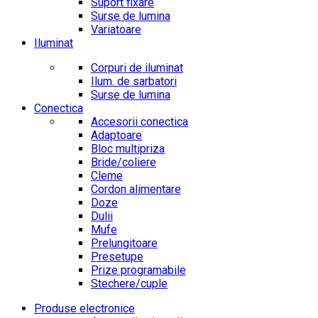
Suport fixare
Surse de lumina
Variatoare
Iluminat
Corpuri de iluminat
Ilum. de sarbatori
Surse de lumina
Conectica
Accesorii conectica
Adaptoare
Bloc multipriza
Bride/coliere
Cleme
Cordon alimentare
Doze
Dulii
Mufe
Prelungitoare
Presetupe
Prize programabile
Stechere/cuple
Produse electronice