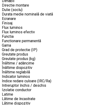
Dimabil
Directie montare
Dulie (soclu)
Durata medie nominalã de viatã
Ecranare
Finisaj
Flux luminos
Flux luminos efectiv
Functia
Functionare permanentã
Gama
Grad de protectie (IP)
Greutate produs
Greutate produs (kg)
Înãltime / adâncime
Înãltime dispozitiv
Înãltime reglabilã
Indicator luminos
Indice redare culoare (IRC/Ra)
Intreruptor închis / deschis
Izolatie conductor
Latime
Lãtime de încastrate
Lãtime dispozitiv