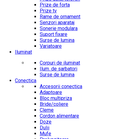
Prize de forta
Prize tv
Rame de ornament
Senzori aparataj
Sonerie modulara
Suport fixare
Surse de lumina
Variatoare
Iluminat
Corpuri de iluminat
Ilum. de sarbatori
Surse de lumina
Conectica
Accesorii conectica
Adaptoare
Bloc multipriza
Bride/coliere
Cleme
Cordon alimentare
Doze
Dulii
Mufe