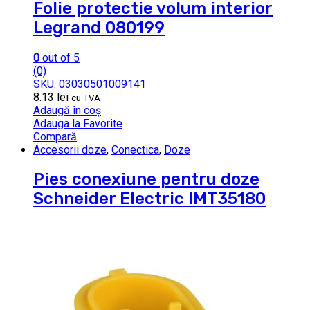
Folie protectie volum interior
Legrand 080199
0
out of 5
(0)
SKU: 03030501009141
8.13
lei
cu TVA
Adaugă în coș
Adauga la Favorite
Compară
Accesorii doze
,
Conectica
,
Doze
Pies conexiune pentru doze
Schneider Electric IMT35180