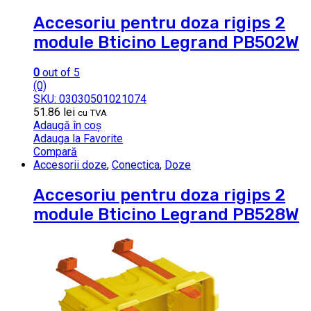
Accesoriu pentru doza rigips 2
module Bticino Legrand PB502W
0
out of 5
(0)
SKU: 03030501021074
51.86
lei
cu TVA
Adaugă în coș
Adauga la Favorite
Compară
Accesorii doze
,
Conectica
,
Doze
Accesoriu pentru doza rigips 2
module Bticino Legrand PB528W