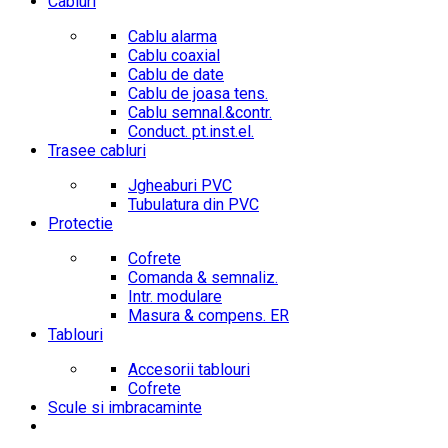
Cabluri
Cablu alarma
Cablu coaxial
Cablu de date
Cablu de joasa tens.
Cablu semnal.&contr.
Conduct. pt.inst.el.
Trasee cabluri
Jgheaburi PVC
Tubulatura din PVC
Protectie
Cofrete
Comanda & semnaliz.
Intr. modulare
Masura & compens. ER
Tablouri
Accesorii tablouri
Cofrete
Scule si imbracaminte