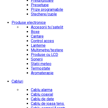
Prelungitoare
Presetupe
Prize programabile
Stechere/cuple
Produse electronice
Accesorii tv/satelit
Boxe
Cantare
Control acces
Lanterne
Multimetre/testere
Produse cu LCD
Sonerii
Statii meteo
Termostate
Aromaterapie
Cabluri
Cablu alarma
Cablu coaxial
Cablu de date
Cablu de joasa tens.