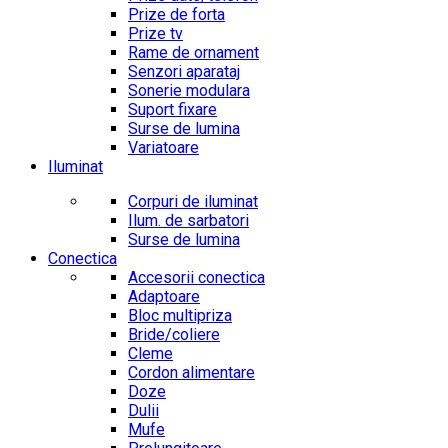
Prize de forta
Prize tv
Rame de ornament
Senzori aparataj
Sonerie modulara
Suport fixare
Surse de lumina
Variatoare
Iluminat
Corpuri de iluminat
Ilum. de sarbatori
Surse de lumina
Conectica
Accesorii conectica
Adaptoare
Bloc multipriza
Bride/coliere
Cleme
Cordon alimentare
Doze
Dulii
Mufe