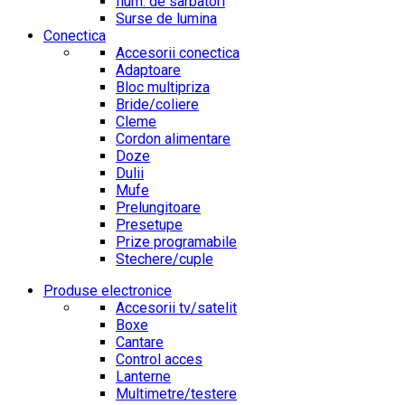
Ilum. de sarbatori
Surse de lumina
Conectica
Accesorii conectica
Adaptoare
Bloc multipriza
Bride/coliere
Cleme
Cordon alimentare
Doze
Dulii
Mufe
Prelungitoare
Presetupe
Prize programabile
Stechere/cuple
Produse electronice
Accesorii tv/satelit
Boxe
Cantare
Control acces
Lanterne
Multimetre/testere