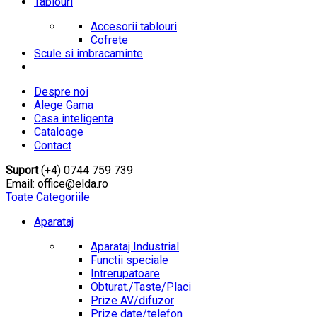
Tablouri
Accesorii tablouri
Cofrete
Scule si imbracaminte
Despre noi
Alege Gama
Casa inteligenta
Cataloage
Contact
Suport
(+4) 0744 759 739
Email: office@elda.ro
Toate Categoriile
Aparataj
Aparataj Industrial
Functii speciale
Intrerupatoare
Obturat./Taste/Placi
Prize AV/difuzor
Prize date/telefon