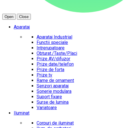
Open
Close
Aparataj
Aparataj Industrial
Functii speciale
Intrerupatoare
Obturat./Taste/Placi
Prize AV/difuzor
Prize date/telefon
Prize de forta
Prize tv
Rame de ornament
Senzori aparataj
Sonerie modulara
Suport fixare
Surse de lumina
Variatoare
Iluminat
Corpuri de iluminat