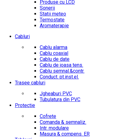
Produse cu LCD
Sonerii
Statii meteo
Termostate
Aromaterapie
Cabluri
Cablu alarma
Cablu coaxial
Cablu de date
Cablu de joasa tens.
Cablu semnal.&contr.
Conduct. pt.inst.el.
Trasee cabluri
Jgheaburi PVC
Tubulatura din PVC
Protectie
Cofrete
Comanda & semnaliz.
Intr. modulare
Masura & compens. ER