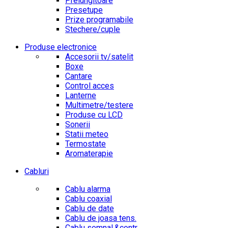
Prelungitoare
Presetupe
Prize programabile
Stechere/cuple
Produse electronice
Accesorii tv/satelit
Boxe
Cantare
Control acces
Lanterne
Multimetre/testere
Produse cu LCD
Sonerii
Statii meteo
Termostate
Aromaterapie
Cabluri
Cablu alarma
Cablu coaxial
Cablu de date
Cablu de joasa tens.
Cablu semnal.&contr.