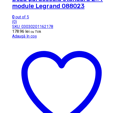
module Legrand 088023
0
out of 5
(0)
SKU: 03030201162178
178.96
lei
cu TVA
Adaugă în coș