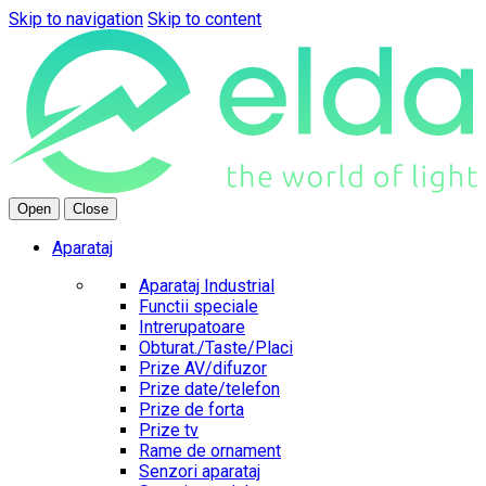
Skip to navigation
Skip to content
Open
Close
Aparataj
Aparataj Industrial
Functii speciale
Intrerupatoare
Obturat./Taste/Placi
Prize AV/difuzor
Prize date/telefon
Prize de forta
Prize tv
Rame de ornament
Senzori aparataj