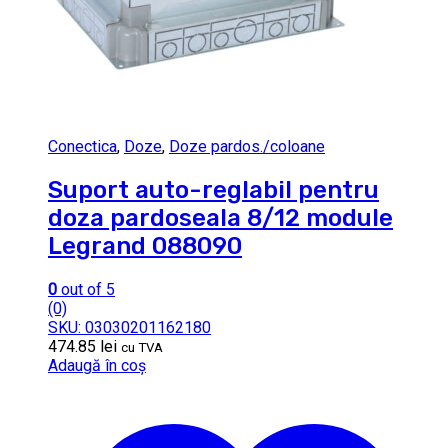
Conectica
,
Doze
,
Doze pardos./coloane
Suport auto-reglabil pentru
doza pardoseala 8/12 module
Legrand 088090
0
out of 5
(0)
SKU: 03030201162180
474.85
lei
cu TVA
Adaugă în coș