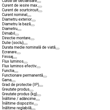
Curbã de declansare
Curent de iesire max.
Curent de scurtcircuit
Curent nominal
Diametru exterior
Diametru la bazã
Diametru
Dimabil
Directie montare
Dulie (soclu)
Durata medie nominalã de viatã
Ecranare
Finisaj
Flux luminos
Flux luminos efectiv
Functia
Functionare permanentã
Gama
Grad de protectie (IP)
Greutate produs
Greutate produs (kg)
Înãltime / adâncime
Înãltime dispozitiv
Înãltime reglabilã