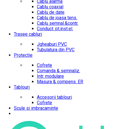
Cablu alarma
Cablu coaxial
Cablu de date
Cablu de joasa tens.
Cablu semnal.&contr.
Conduct. pt.inst.el.
Trasee cabluri
Jgheaburi PVC
Tubulatura din PVC
Protectie
Cofrete
Comanda & semnaliz.
Intr. modulare
Masura & compens. ER
Tablouri
Accesorii tablouri
Cofrete
Scule si imbracaminte