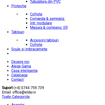
Tubulatura din PVC
Protectie
Cofrete
Comanda & semnaliz.
Intr. modulare
Masura & compens. ER
Tablouri
Accesorii tablouri
Cofrete
Scule si imbracaminte
Despre noi
Alege Gama
Casa inteligenta
Cataloage
Contact
Suport
(+4) 0744 759 739
Email: office@elda.ro
Toate Categoriile
Aparataj