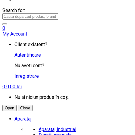
Search for:
0
My Account
Client existent?
Autentificare
Nu aveti cont?
Inregistrare
0
0.00
lei
Nu ai niciun produs în coș.
Open
Close
Aparataj
Aparataj Industrial