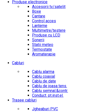
Produse electronice
Accesorii tv/satelit
Boxe
Cantare
Control acces
Lanterne
Multimetre/testere
Produse cu LCD
Sonerii
Statii meteo
Termostate
Aromaterapie
Cabluri
Cablu alarma
Cablu coaxial
Cablu de date
Cablu de joasa tens.
Cablu semnal.&contr.
Conduct. pt.inst.el.
Trasee cabluri
Jgheaburi PVC