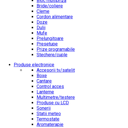
Bloc multipriza
Bride/coliere
Cleme
Cordon alimentare
Doze
Dulii
Mufe
Prelungitoare
Presetupe
Prize programabile
Stechere/cuple
Produse electronice
Accesorii tv/satelit
Boxe
Cantare
Control acces
Lanterne
Multimetre/testere
Produse cu LCD
Sonerii
Statii meteo
Termostate
Aromaterapie