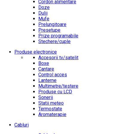
Cordon alimentare
Doze
Dulii
Mufe
Prelungitoare
Presetupe
Prize programabile
Stechere/cuple
Produse electronice
Accesorii tv/satelit
Boxe
Cantare
Control acces
Lanterne
Multimetre/testere
Produse cu LCD
Sonerii
Statii meteo
Termostate
Aromaterapie
Cabluri