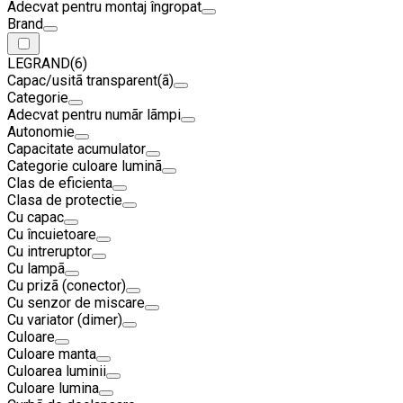
Adecvat pentru montaj îngropat
Brand
LEGRAND
(6)
Capac/usitã transparent(ã)
Categorie
Adecvat pentru numãr lãmpi
Autonomie
Capacitate acumulator
Categorie culoare luminã
Clas de eficienta
Clasa de protectie
Cu capac
Cu încuietoare
Cu intreruptor
Cu lampã
Cu prizã (conector)
Cu senzor de miscare
Cu variator (dimer)
Culoare
Culoare manta
Culoarea luminii
Culoare lumina