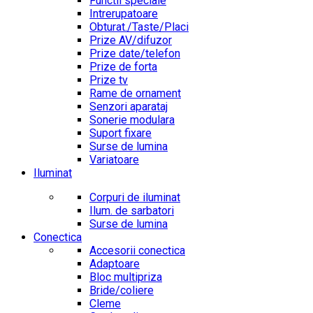
Functii speciale
Intrerupatoare
Obturat./Taste/Placi
Prize AV/difuzor
Prize date/telefon
Prize de forta
Prize tv
Rame de ornament
Senzori aparataj
Sonerie modulara
Suport fixare
Surse de lumina
Variatoare
Iluminat
Corpuri de iluminat
Ilum. de sarbatori
Surse de lumina
Conectica
Accesorii conectica
Adaptoare
Bloc multipriza
Bride/coliere
Cleme