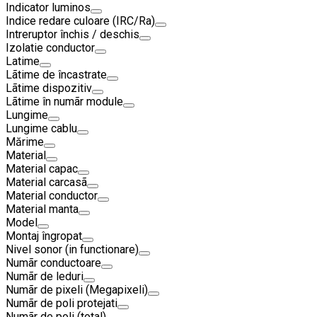
Indicator luminos
Indice redare culoare (IRC/Ra)
Intreruptor închis / deschis
Izolatie conductor
Latime
Lãtime de încastrate
Lãtime dispozitiv
Lãtime în numãr module
Lungime
Lungime cablu
Mărime
Material
Material capac
Material carcasã
Material conductor
Material manta
Model
Montaj îngropat
Nivel sonor (in functionare)
Numãr conductoare
Numãr de leduri
Numãr de pixeli (Megapixeli)
Numãr de poli protejati
Numãr de poli (total)