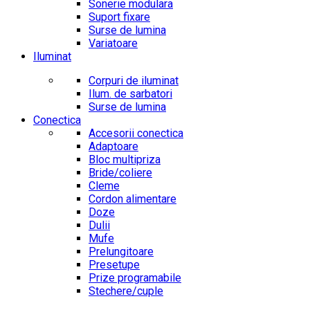
Sonerie modulara
Suport fixare
Surse de lumina
Variatoare
Iluminat
Corpuri de iluminat
Ilum. de sarbatori
Surse de lumina
Conectica
Accesorii conectica
Adaptoare
Bloc multipriza
Bride/coliere
Cleme
Cordon alimentare
Doze
Dulii
Mufe
Prelungitoare
Presetupe
Prize programabile
Stechere/cuple