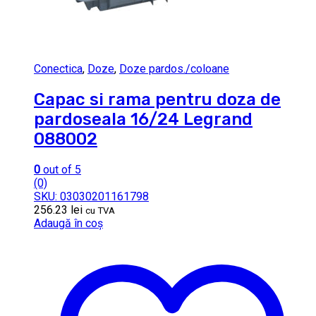
Conectica
,
Doze
,
Doze pardos./coloane
Capac si rama pentru doza de
pardoseala 16/24 Legrand
088002
0
out of 5
(0)
SKU: 03030201161798
256.23
lei
cu TVA
Adaugă în coș