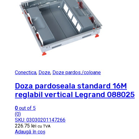
Conectica
,
Doze
,
Doze pardos./coloane
Doza pardoseala standard 16M
reglabil vertical Legrand 088025
0
out of 5
(0)
SKU: 03030201147266
226.75
lei
cu TVA
Adaugă în coș