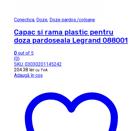
Conectica
,
Doze
,
Doze pardos./coloane
Capac si rama plastic pentru
doza pardoseala Legrand 088001
0
out of 5
(0)
SKU: 03030201145242
204.38
lei
cu TVA
Adaugă în coș