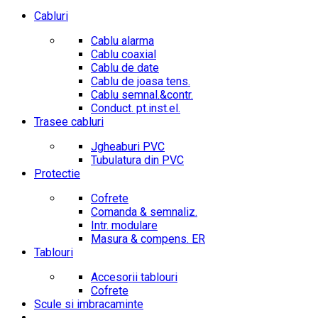
Cabluri
Cablu alarma
Cablu coaxial
Cablu de date
Cablu de joasa tens.
Cablu semnal.&contr.
Conduct. pt.inst.el.
Trasee cabluri
Jgheaburi PVC
Tubulatura din PVC
Protectie
Cofrete
Comanda & semnaliz.
Intr. modulare
Masura & compens. ER
Tablouri
Accesorii tablouri
Cofrete
Scule si imbracaminte