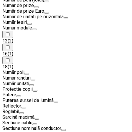
Numar de prize
Numãr de prize Euro
Numãr de unitãti pe orizontalã
Numãr iesiri
Numar module
12
(2)
16
(1)
18
(1)
Numãr poli
Numar randuri
Numãr unitati
Protectie copii
Putere
Puterea sursei de luminã
Reflector
Reglabil
Sarcinã maximã
Sectiune cablu
Sectiune nominalã conductor