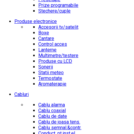
Prize programabile
Stechere/cuple
Produse electronice
Accesorii tv/satelit
Boxe
Cantare
Control acces
Lanterne
Multimetre/testere
Produse cu LCD
Sonerii
Statii meteo
Termostate
Aromaterapie
Cabluri
Cablu alarma
Cablu coaxial
Cablu de date
Cablu de joasa tens.
Cablu semnal.&contr.
Conduct. pt.inst.el.