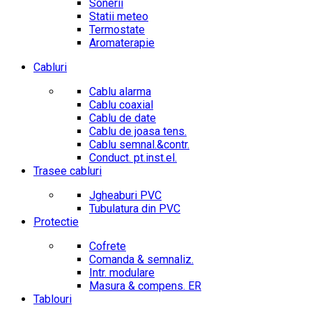
Sonerii
Statii meteo
Termostate
Aromaterapie
Cabluri
Cablu alarma
Cablu coaxial
Cablu de date
Cablu de joasa tens.
Cablu semnal.&contr.
Conduct. pt.inst.el.
Trasee cabluri
Jgheaburi PVC
Tubulatura din PVC
Protectie
Cofrete
Comanda & semnaliz.
Intr. modulare
Masura & compens. ER
Tablouri