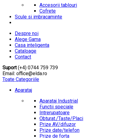
Accesorii tablouri
Cofrete
Scule si imbracaminte
Despre noi
Alege Gama
Casa inteligenta
Cataloage
Contact
Suport
(+4) 0744 759 739
Email: office@elda.ro
Toate Categoriile
Aparataj
Aparataj Industrial
Functii speciale
Intrerupatoare
Obturat./Taste/Placi
Prize AV/difuzor
Prize date/telefon
Prize de forta