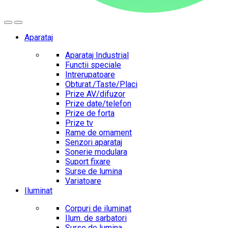
Aparataj
Aparataj Industrial
Functii speciale
Intrerupatoare
Obturat./Taste/Placi
Prize AV/difuzor
Prize date/telefon
Prize de forta
Prize tv
Rame de ornament
Senzori aparataj
Sonerie modulara
Suport fixare
Surse de lumina
Variatoare
Iluminat
Corpuri de iluminat
Ilum. de sarbatori
Surse de lumina