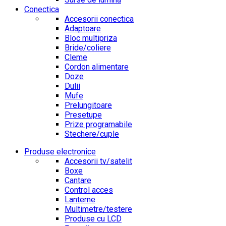
Conectica
Accesorii conectica
Adaptoare
Bloc multipriza
Bride/coliere
Cleme
Cordon alimentare
Doze
Dulii
Mufe
Prelungitoare
Presetupe
Prize programabile
Stechere/cuple
Produse electronice
Accesorii tv/satelit
Boxe
Cantare
Control acces
Lanterne
Multimetre/testere
Produse cu LCD