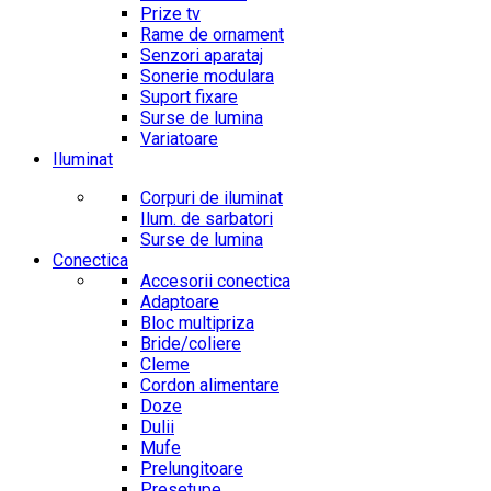
Prize tv
Rame de ornament
Senzori aparataj
Sonerie modulara
Suport fixare
Surse de lumina
Variatoare
Iluminat
Corpuri de iluminat
Ilum. de sarbatori
Surse de lumina
Conectica
Accesorii conectica
Adaptoare
Bloc multipriza
Bride/coliere
Cleme
Cordon alimentare
Doze
Dulii
Mufe
Prelungitoare
Presetupe