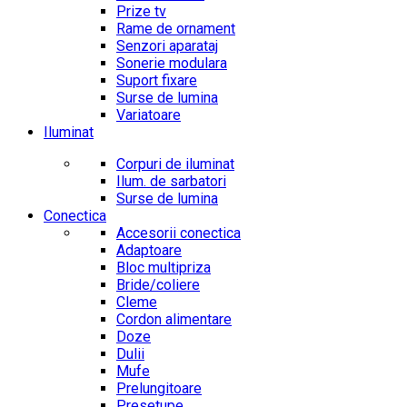
Prize tv
Rame de ornament
Senzori aparataj
Sonerie modulara
Suport fixare
Surse de lumina
Variatoare
Iluminat
Corpuri de iluminat
Ilum. de sarbatori
Surse de lumina
Conectica
Accesorii conectica
Adaptoare
Bloc multipriza
Bride/coliere
Cleme
Cordon alimentare
Doze
Dulii
Mufe
Prelungitoare
Presetupe