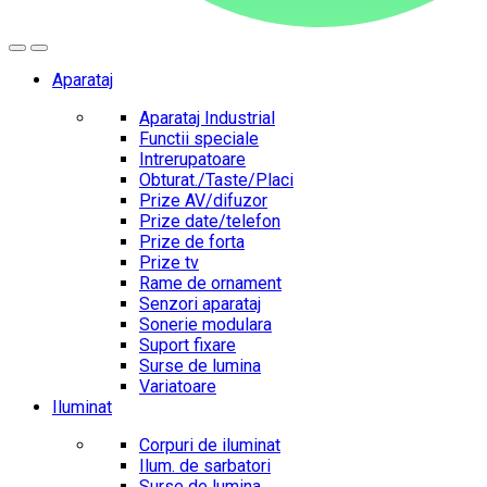
Aparataj
Aparataj Industrial
Functii speciale
Intrerupatoare
Obturat./Taste/Placi
Prize AV/difuzor
Prize date/telefon
Prize de forta
Prize tv
Rame de ornament
Senzori aparataj
Sonerie modulara
Suport fixare
Surse de lumina
Variatoare
Iluminat
Corpuri de iluminat
Ilum. de sarbatori
Surse de lumina