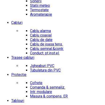
Sonerii
Statii meteo
Termostate
Aromaterapie
Cabluri
Cablu alarma
Cablu coaxial
Cablu de date
Cablu de joasa tens.
Cablu semnal.&contr.
Conduct. pt.inst.el.
Trasee cabluri
Jgheaburi PVC
Tubulatura din PVC
Protectie
Cofrete
Comanda & semnaliz.
Intr. modulare
Masura & compens. ER
Tablouri