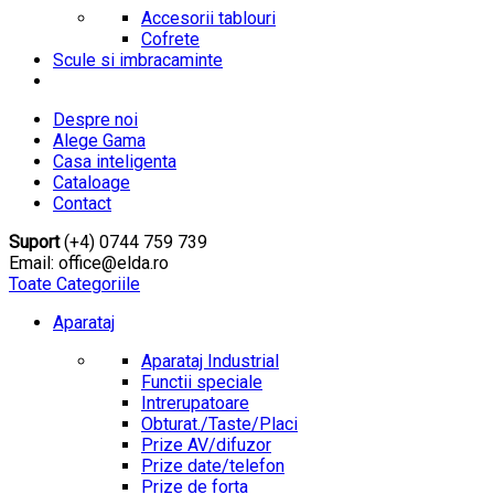
Accesorii tablouri
Cofrete
Scule si imbracaminte
Despre noi
Alege Gama
Casa inteligenta
Cataloage
Contact
Suport
(+4) 0744 759 739
Email: office@elda.ro
Toate Categoriile
Aparataj
Aparataj Industrial
Functii speciale
Intrerupatoare
Obturat./Taste/Placi
Prize AV/difuzor
Prize date/telefon
Prize de forta