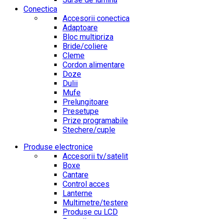
Conectica
Accesorii conectica
Adaptoare
Bloc multipriza
Bride/coliere
Cleme
Cordon alimentare
Doze
Dulii
Mufe
Prelungitoare
Presetupe
Prize programabile
Stechere/cuple
Produse electronice
Accesorii tv/satelit
Boxe
Cantare
Control acces
Lanterne
Multimetre/testere
Produse cu LCD