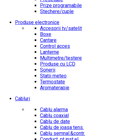
Prize programabile
Stechere/cuple
Produse electronice
Accesorii tv/satelit
Boxe
Cantare
Control acces
Lanterne
Multimetre/testere
Produse cu LCD
Sonerii
Statii meteo
Termostate
Aromaterapie
Cabluri
Cablu alarma
Cablu coaxial
Cablu de date
Cablu de joasa tens.
Cablu semnal.&contr.
Conduct. pt.inst.el.