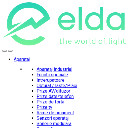
Skip
Skip
to
to
navigation
content
Aparataj
Aparataj Industrial
Functii speciale
Intrerupatoare
Obturat./Taste/Placi
Prize AV/difuzor
Prize date/telefon
Prize de forta
Prize tv
Rame de ornament
Senzori aparataj
Sonerie modulara