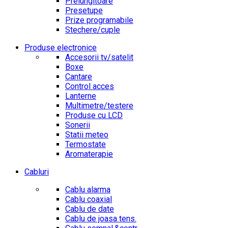
Prelungitoare
Presetupe
Prize programabile
Stechere/cuple
Produse electronice
Accesorii tv/satelit
Boxe
Cantare
Control acces
Lanterne
Multimetre/testere
Produse cu LCD
Sonerii
Statii meteo
Termostate
Aromaterapie
Cabluri
Cablu alarma
Cablu coaxial
Cablu de date
Cablu de joasa tens.