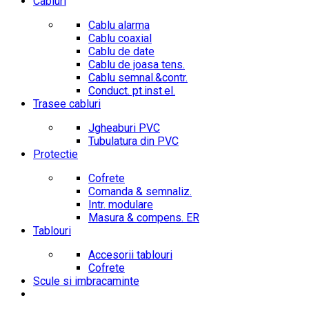
Cabluri
Cablu alarma
Cablu coaxial
Cablu de date
Cablu de joasa tens.
Cablu semnal.&contr.
Conduct. pt.inst.el.
Trasee cabluri
Jgheaburi PVC
Tubulatura din PVC
Protectie
Cofrete
Comanda & semnaliz.
Intr. modulare
Masura & compens. ER
Tablouri
Accesorii tablouri
Cofrete
Scule si imbracaminte