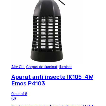
Alte CIL
,
Corpuri de iluminat
,
Iluminat
Aparat anti insecte IK105-4W
Emos P4103
0
out of 5
(0)