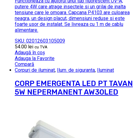
Functioneaza cu ajutorul unui tub fluorescent UV-A,
putere 4W care atrage insectele si un grilaj de inalta
tensiune care le omoara. Capcana P4103 are culoarea
neagra, un design placut, dimensiuni reduse si este
foarte usor de instalat. Se livreaza cu 1 m de cablu
alimentare.
SKU: 02012603105009
54.00
lei
cu TVA
Adaugă în coș
Adauga la Favorite
Compară
Corpuri de iluminat
,
Ilum. de siguranta
,
Iluminat
CORP EMERGENTA LED PT TAVAN
5W NEPERMANENT AW30LED