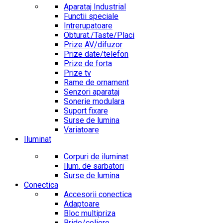
Aparataj Industrial
Functii speciale
Intrerupatoare
Obturat./Taste/Placi
Prize AV/difuzor
Prize date/telefon
Prize de forta
Prize tv
Rame de ornament
Senzori aparataj
Sonerie modulara
Suport fixare
Surse de lumina
Variatoare
Iluminat
Corpuri de iluminat
Ilum. de sarbatori
Surse de lumina
Conectica
Accesorii conectica
Adaptoare
Bloc multipriza
Bride/coliere