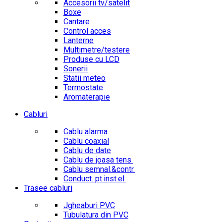
Accesorii tv/satelit
Boxe
Cantare
Control acces
Lanterne
Multimetre/testere
Produse cu LCD
Sonerii
Statii meteo
Termostate
Aromaterapie
Cabluri
Cablu alarma
Cablu coaxial
Cablu de date
Cablu de joasa tens.
Cablu semnal.&contr.
Conduct. pt.inst.el.
Trasee cabluri
Jgheaburi PVC
Tubulatura din PVC