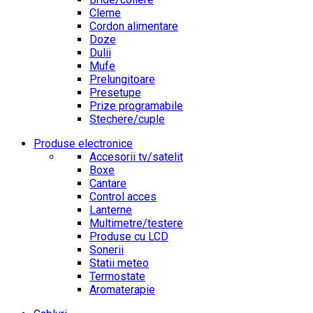
Cleme
Cordon alimentare
Doze
Dulii
Mufe
Prelungitoare
Presetupe
Prize programabile
Stechere/cuple
Produse electronice
Accesorii tv/satelit
Boxe
Cantare
Control acces
Lanterne
Multimetre/testere
Produse cu LCD
Sonerii
Statii meteo
Termostate
Aromaterapie