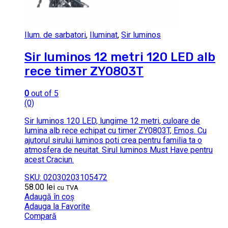
Ilum. de sarbatori
,
Iluminat
,
Sir luminos
Sir luminos 12 metri 120 LED alb
rece timer ZY0803T
0
out of 5
(0)
Sir luminos 120 LED, lungime 12 metri, culoare de
lumina alb rece echipat cu timer ZY0803T, Emos. Cu
ajutorul sirului luminos poti crea pentru familia ta o
atmosfera de neuitat. Sirul luminos Must Have pentru
acest Craciun.
SKU: 02030203105472
58.00
lei
cu TVA
Adaugă în coș
Adauga la Favorite
Compară