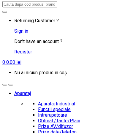
Search
for:
Returning Customer ?
Sign in
Don't have an account ?
Register
0
0.00
lei
Nu ai niciun produs în coș.
Aparataj
Aparataj Industrial
Functii speciale
Intrerupatoare
Obturat./Taste/Placi
Prize AV/difuzor
Prize date/telefon