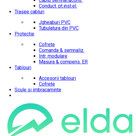
Cablu semnal.&contr.
Conduct. pt.inst.el.
Trasee cabluri
Jgheaburi PVC
Tubulatura din PVC
Protectie
Cofrete
Comanda & semnaliz.
Intr. modulare
Masura & compens. ER
Tablouri
Accesorii tablouri
Cofrete
Scule si imbracaminte