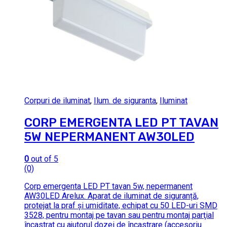
Corpuri de iluminat
,
Ilum. de siguranta
,
Iluminat
CORP EMERGENTA LED PT TAVAN
5W NEPERMANENT AW30LED
0
out of 5
(0)
Corp emergenta LED PT tavan 5w, nepermanent
AW30LED Arelux. Aparat de iluminat de siguranță,
protejat la praf şi umiditate, echipat cu 50 LED-uri SMD
3528, pentru montaj pe tavan sau pentru montaj parţial
încastrat cu ajutorul dozei de încastrare (accesoriu