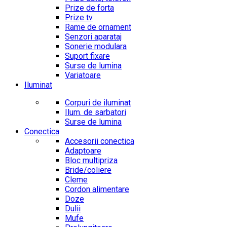
Prize de forta
Prize tv
Rame de ornament
Senzori aparataj
Sonerie modulara
Suport fixare
Surse de lumina
Variatoare
Iluminat
Corpuri de iluminat
Ilum. de sarbatori
Surse de lumina
Conectica
Accesorii conectica
Adaptoare
Bloc multipriza
Bride/coliere
Cleme
Cordon alimentare
Doze
Dulii
Mufe