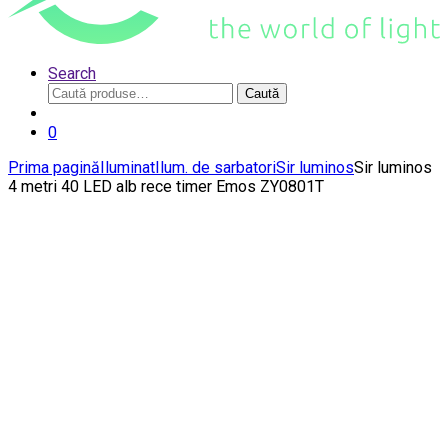
Search
Caută
Caută
după:
0
Prima pagină
Iluminat
Ilum. de sarbatori
Sir luminos
Sir luminos
4 metri 40 LED alb rece timer Emos ZY0801T