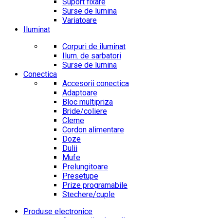
Suport fixare
Surse de lumina
Variatoare
Iluminat
Corpuri de iluminat
Ilum. de sarbatori
Surse de lumina
Conectica
Accesorii conectica
Adaptoare
Bloc multipriza
Bride/coliere
Cleme
Cordon alimentare
Doze
Dulii
Mufe
Prelungitoare
Presetupe
Prize programabile
Stechere/cuple
Produse electronice