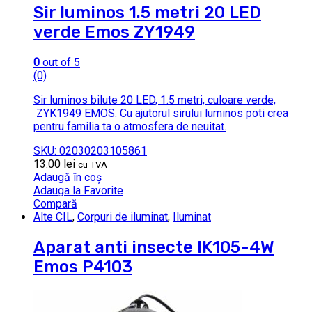
Sir luminos 1.5 metri 20 LED
verde Emos ZY1949
0
out of 5
(0)
Sir luminos bilute 20 LED, 1.5 metri, culoare verde,
ZYK1949 EMOS. Cu ajutorul sirului luminos poti crea
pentru familia ta o atmosfera de neuitat.
SKU: 02030203105861
13.00
lei
cu TVA
Adaugă în coș
Adauga la Favorite
Compară
Alte CIL
,
Corpuri de iluminat
,
Iluminat
Aparat anti insecte IK105-4W
Emos P4103