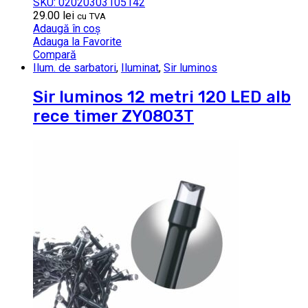
SKU: 02020303105142
29.00
lei
cu TVA
Adaugă în coș
Adauga la Favorite
Compară
Ilum. de sarbatori
,
Iluminat
,
Sir luminos
Sir luminos 12 metri 120 LED alb
rece timer ZY0803T