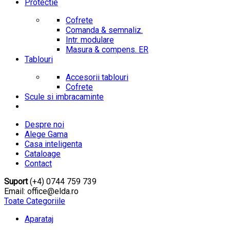
Protectie
Cofrete
Comanda & semnaliz.
Intr. modulare
Masura & compens. ER
Tablouri
Accesorii tablouri
Cofrete
Scule si imbracaminte
Despre noi
Alege Gama
Casa inteligenta
Cataloage
Contact
Suport
(+4) 0744 759 739
Email: office@elda.ro
Toate Categoriile
Aparataj