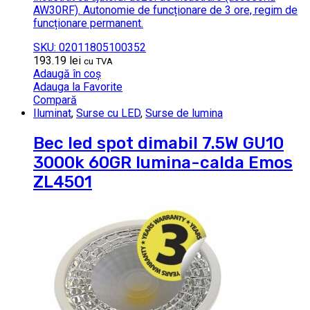
AW30RF). Autonomie de funcționare de 3 ore, regim de
funcționare permanent.
SKU: 02011805100352
193.19
lei
cu TVA
Adaugă în coș
Adauga la Favorite
Compară
Iluminat
,
Surse cu LED
,
Surse de lumina
Bec led spot dimabil 7.5W GU10
3000k 60GR lumina-calda Emos
ZL4501