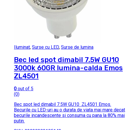
Iluminat
,
Surse cu LED
,
Surse de lumina
Bec led spot dimabil 7.5W GU10
3000k 60GR lumina-calda Emos
ZL4501
0
out of 5
(0)
Bec spot led dimabil 7.5W GU10 ZL4501 Emos.
Becurile cu LED-uri au o durata de viata mai mare decat
becurile incandescente si consuma cu pana la 80% mai
putin.