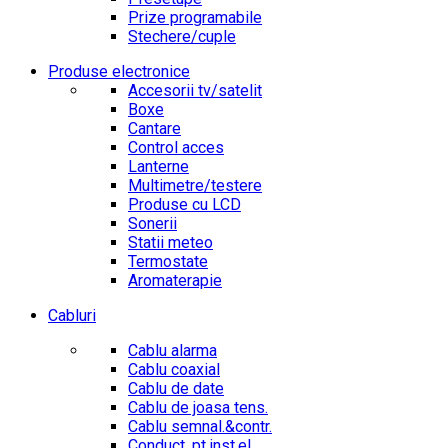
Prize programabile
Stechere/cuple
Produse electronice
Accesorii tv/satelit
Boxe
Cantare
Control acces
Lanterne
Multimetre/testere
Produse cu LCD
Sonerii
Statii meteo
Termostate
Aromaterapie
Cabluri
Cablu alarma
Cablu coaxial
Cablu de date
Cablu de joasa tens.
Cablu semnal.&contr.
Conduct. pt.inst.el.