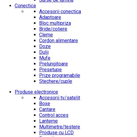
Conectica
Accesorii conectica
Adaptoare
Bloc multipriza
Bride/coliere
Cleme
Cordon alimentare
Doze
Dulii
Mufe
Prelungitoare
Presetupe
Prize programabile
Stechere/cuple
Produse electronice
Accesorii tv/satelit
Boxe
Cantare
Control acces
Lanterne
Multimetre/testere
Produse cu LCD