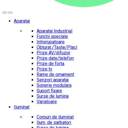
Aparataj
Aparataj Industrial
Functii speciale
Intrerupatoare
Obturat./Taste/Placi
Prize AV/difuzor
Prize date/telefon
Prize de forta
Prize tv
Rame de ornament
Senzori aparataj
Sonerie modulara
Suport fixare
Surse de lumina
Variatoare
Iluminat
Corpuri de iluminat
Ilum. de sarbatori
Surse de lumina