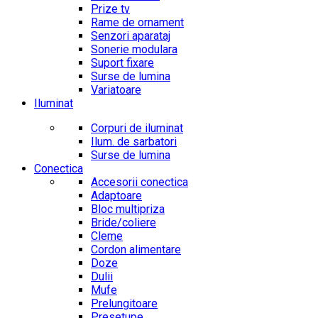
Prize tv
Rame de ornament
Senzori aparataj
Sonerie modulara
Suport fixare
Surse de lumina
Variatoare
Iluminat
Corpuri de iluminat
Ilum. de sarbatori
Surse de lumina
Conectica
Accesorii conectica
Adaptoare
Bloc multipriza
Bride/coliere
Cleme
Cordon alimentare
Doze
Dulii
Mufe
Prelungitoare
Presetupe