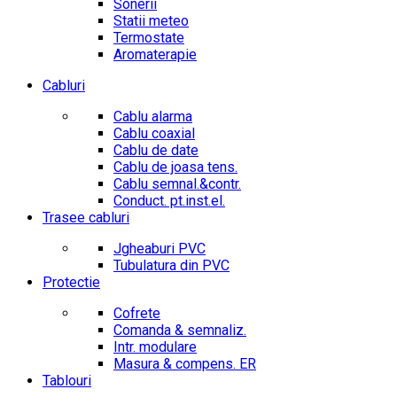
Sonerii
Statii meteo
Termostate
Aromaterapie
Cabluri
Cablu alarma
Cablu coaxial
Cablu de date
Cablu de joasa tens.
Cablu semnal.&contr.
Conduct. pt.inst.el.
Trasee cabluri
Jgheaburi PVC
Tubulatura din PVC
Protectie
Cofrete
Comanda & semnaliz.
Intr. modulare
Masura & compens. ER
Tablouri