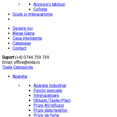
Accesorii tablouri
Cofrete
Scule si imbracaminte
Despre noi
Alege Gama
Casa inteligenta
Cataloage
Contact
Suport
(+4) 0744 759 739
Email: office@elda.ro
Toate Categoriile
Aparataj
Aparataj Industrial
Functii speciale
Intrerupatoare
Obturat./Taste/Placi
Prize AV/difuzor
Prize date/telefon
Prize de forta