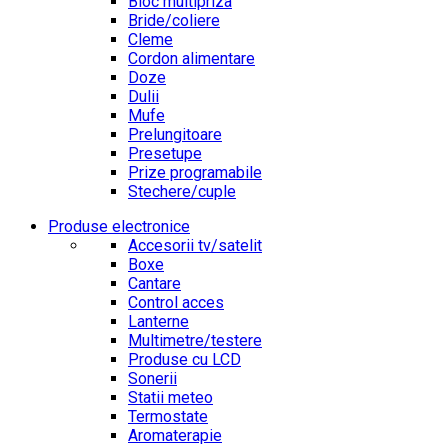
Bloc multipriza
Bride/coliere
Cleme
Cordon alimentare
Doze
Dulii
Mufe
Prelungitoare
Presetupe
Prize programabile
Stechere/cuple
Produse electronice
Accesorii tv/satelit
Boxe
Cantare
Control acces
Lanterne
Multimetre/testere
Produse cu LCD
Sonerii
Statii meteo
Termostate
Aromaterapie