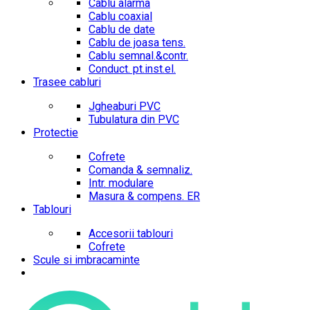
Cablu alarma
Cablu coaxial
Cablu de date
Cablu de joasa tens.
Cablu semnal.&contr.
Conduct. pt.inst.el.
Trasee cabluri
Jgheaburi PVC
Tubulatura din PVC
Protectie
Cofrete
Comanda & semnaliz.
Intr. modulare
Masura & compens. ER
Tablouri
Accesorii tablouri
Cofrete
Scule si imbracaminte