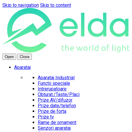
Skip to navigation
Skip to content
Open
Close
Aparataj
Aparataj Industrial
Functii speciale
Intrerupatoare
Obturat./Taste/Placi
Prize AV/difuzor
Prize date/telefon
Prize de forta
Prize tv
Rame de ornament
Senzori aparataj