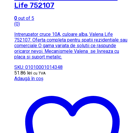
Life 752107
0
out of 5
(0)
Intrerupator cruce 10A, culoare alba, Valena Life
752107. Oferta completa pentru spatii rezidentiale sau
comerciale O gama variata de solutii ce raspunde
oricaror nevoi. Mecanismele Valena se livreaza cu
placa si suport metalic.
SKU: 01010001014348
51.86
lei
cu TVA
Adaugă în coș