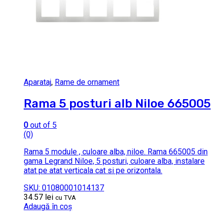
Aparataj
,
Rame de ornament
Rama 5 posturi alb Niloe 665005
0
out of 5
(0)
Rama 5 module , culoare alba, niloe. Rama 665005 din
gama Legrand Niloe, 5 posturi, culoare alba, instalare
atat pe atat verticala cat si pe orizontala.
SKU: 01080001014137
34.57
lei
cu TVA
Adaugă în coș