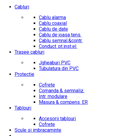
Cabluri
Cablu alarma
Cablu coaxial
Cablu de date
Cablu de joasa tens.
Cablu semnal.&contr.
Conduct. pt.inst.el.
Trasee cabluri
Jgheaburi PVC
Tubulatura din PVC
Protectie
Cofrete
Comanda & semnaliz.
Intr. modulare
Masura & compens. ER
Tablouri
Accesorii tablouri
Cofrete
Scule si imbracaminte