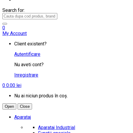
Search for:
0
My Account
Client existent?
Autentificare
Nu aveti cont?
Inregistrare
0
0.00
lei
Nu ai niciun produs în coș.
Open
Close
Aparataj
Aparataj Industrial