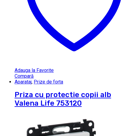
Adauga la Favorite
Compară
Aparataj
,
Prize de forta
Priza cu protectie copii alb
Valena Life 753120