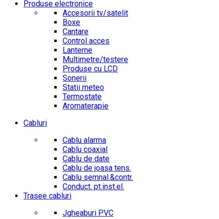
Produse electronice
Accesorii tv/satelit
Boxe
Cantare
Control acces
Lanterne
Multimetre/testere
Produse cu LCD
Sonerii
Statii meteo
Termostate
Aromaterapie
Cabluri
Cablu alarma
Cablu coaxial
Cablu de date
Cablu de joasa tens.
Cablu semnal.&contr.
Conduct. pt.inst.el.
Trasee cabluri
Jgheaburi PVC