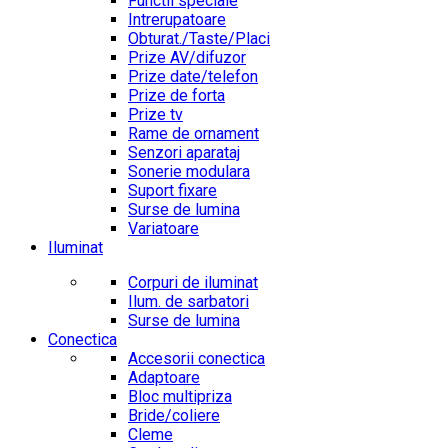
Functii speciale
Intrerupatoare
Obturat./Taste/Placi
Prize AV/difuzor
Prize date/telefon
Prize de forta
Prize tv
Rame de ornament
Senzori aparataj
Sonerie modulara
Suport fixare
Surse de lumina
Variatoare
Iluminat
Corpuri de iluminat
Ilum. de sarbatori
Surse de lumina
Conectica
Accesorii conectica
Adaptoare
Bloc multipriza
Bride/coliere
Cleme