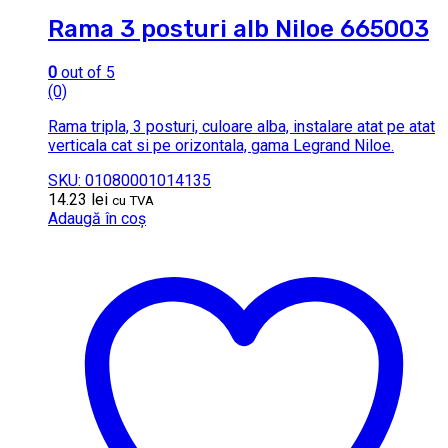
Rama 3 posturi alb Niloe 665003
0
out of 5
(0)
Rama tripla, 3 posturi, culoare alba, instalare atat pe atat
verticala cat si pe orizontala, gama Legrand Niloe.
SKU: 01080001014135
14.23
lei
cu TVA
Adaugă în coș