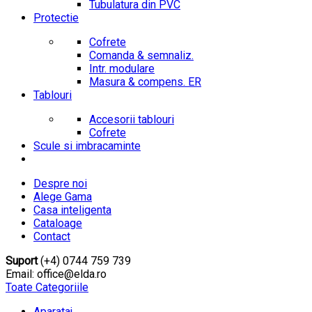
Tubulatura din PVC
Protectie
Cofrete
Comanda & semnaliz.
Intr. modulare
Masura & compens. ER
Tablouri
Accesorii tablouri
Cofrete
Scule si imbracaminte
Despre noi
Alege Gama
Casa inteligenta
Cataloage
Contact
Suport
(+4) 0744 759 739
Email: office@elda.ro
Toate Categoriile
Aparataj