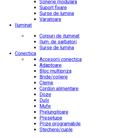
Sonerie modulara
Suport fixare
Surse de lumina
Variatoare
Iluminat
Corpuri de iluminat
Ilum. de sarbatori
Surse de lumina
Conectica
Accesorii conectica
Adaptoare
Bloc multipriza
Bride/coliere
Cleme
Cordon alimentare
Doze
Dulii
Mufe
Prelungitoare
Presetupe
Prize programabile
Stechere/cuple