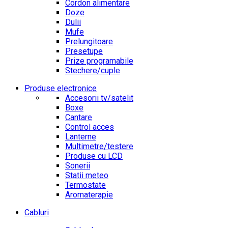
Cordon alimentare
Doze
Dulii
Mufe
Prelungitoare
Presetupe
Prize programabile
Stechere/cuple
Produse electronice
Accesorii tv/satelit
Boxe
Cantare
Control acces
Lanterne
Multimetre/testere
Produse cu LCD
Sonerii
Statii meteo
Termostate
Aromaterapie
Cabluri