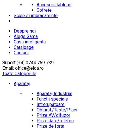
Accesorii tablouri
Cofrete
Scule si imbracaminte
Despre noi
Alege Gama
Casa inteligenta
Cataloage
Contact
Suport
(+4) 0744 759 739
Email: office@elda.ro
Toate Categoriile
Aparataj
Aparataj Industrial
Functii speciale
Intrerupatoare
Obturat./Taste/Placi
Prize AV/difuzor
Prize date/telefon
Prize de forta