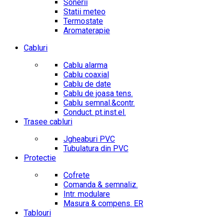
Sonerii
Statii meteo
Termostate
Aromaterapie
Cabluri
Cablu alarma
Cablu coaxial
Cablu de date
Cablu de joasa tens.
Cablu semnal.&contr.
Conduct. pt.inst.el.
Trasee cabluri
Jgheaburi PVC
Tubulatura din PVC
Protectie
Cofrete
Comanda & semnaliz.
Intr. modulare
Masura & compens. ER
Tablouri