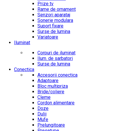
Prize tv
Rame de ornament
Senzori aparataj
Sonerie modulara
Suport fixare
Surse de lumina
Variatoare
Iluminat
Corpuri de iluminat
Ilum. de sarbatori
Surse de lumina
Conectica
Accesorii conectica
Adaptoare
Bloc multipriza
Bride/coliere
Cleme
Cordon alimentare
Doze
Dulii
Mufe
Prelungitoare
Presetupe