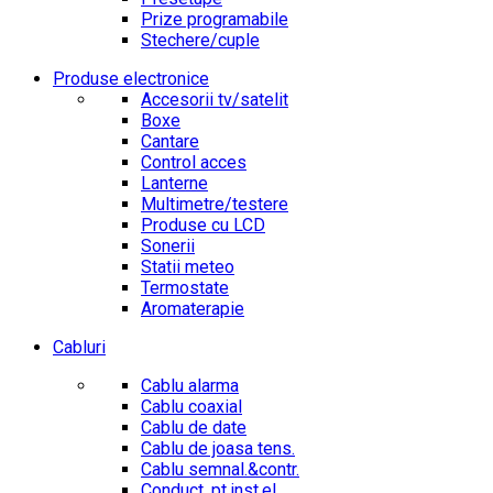
Prize programabile
Stechere/cuple
Produse electronice
Accesorii tv/satelit
Boxe
Cantare
Control acces
Lanterne
Multimetre/testere
Produse cu LCD
Sonerii
Statii meteo
Termostate
Aromaterapie
Cabluri
Cablu alarma
Cablu coaxial
Cablu de date
Cablu de joasa tens.
Cablu semnal.&contr.
Conduct. pt.inst.el.