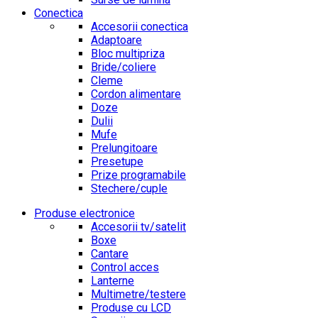
Conectica
Accesorii conectica
Adaptoare
Bloc multipriza
Bride/coliere
Cleme
Cordon alimentare
Doze
Dulii
Mufe
Prelungitoare
Presetupe
Prize programabile
Stechere/cuple
Produse electronice
Accesorii tv/satelit
Boxe
Cantare
Control acces
Lanterne
Multimetre/testere
Produse cu LCD