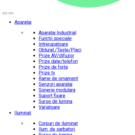
Aparataj
Aparataj Industrial
Functii speciale
Intrerupatoare
Obturat./Taste/Placi
Prize AV/difuzor
Prize date/telefon
Prize de forta
Prize tv
Rame de ornament
Senzori aparataj
Sonerie modulara
Suport fixare
Surse de lumina
Variatoare
Iluminat
Corpuri de iluminat
Ilum. de sarbatori
Surse de lumina