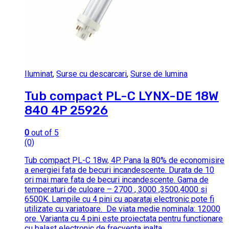
Iluminat
,
Surse cu descarcari
,
Surse de lumina
Tub compact PL-C LYNX-DE 18W
840 4P 25926
0
out of 5
(0)
Tub compact PL-C 18w, 4P. Pana la 80% de economisire
a energiei fata de becuri incandescente.
Durata de 10
ori mai mare fata de becuri incandescente.
Gama de
temperaturi de culoare – 2700 , 3000 ,3500,4000 si
6500K.
Lampile cu 4 pini cu aparataj electronic pote fi
utilizate cu variatoare.
De viata medie nominala: 12000
ore. Varianta cu 4 pini este proiectata pentru functionare
cu balast electronic de frecventa inalta.