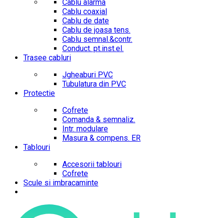
Cablu alarma
Cablu coaxial
Cablu de date
Cablu de joasa tens.
Cablu semnal.&contr.
Conduct. pt.inst.el.
Trasee cabluri
Jgheaburi PVC
Tubulatura din PVC
Protectie
Cofrete
Comanda & semnaliz.
Intr. modulare
Masura & compens. ER
Tablouri
Accesorii tablouri
Cofrete
Scule si imbracaminte