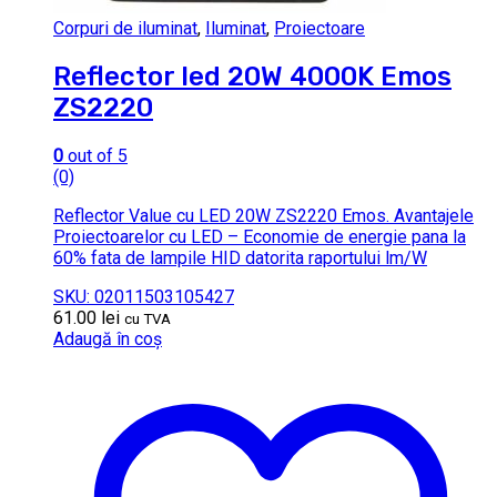
Corpuri de iluminat
,
Iluminat
,
Proiectoare
Reflector led 20W 4000K Emos
ZS2220
0
out of 5
(0)
Reflector Value cu LED 20W ZS2220 Emos. Avantajele
Proiectoarelor cu LED – Economie de energie pana la
60% fata de lampile HID datorita raportului lm/W
SKU: 02011503105427
61.00
lei
cu TVA
Adaugă în coș