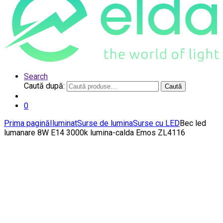
Search
Caută după:
Caută
0
Prima pagină
Iluminat
Surse de lumina
Surse cu LED
Bec led
lumanare 8W E14 3000k lumina-calda Emos ZL4116