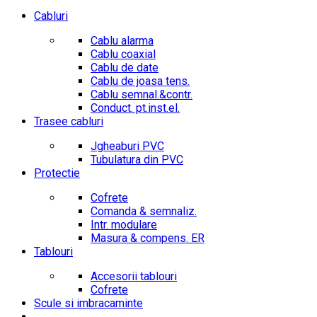
Cabluri
Cablu alarma
Cablu coaxial
Cablu de date
Cablu de joasa tens.
Cablu semnal.&contr.
Conduct. pt.inst.el.
Trasee cabluri
Jgheaburi PVC
Tubulatura din PVC
Protectie
Cofrete
Comanda & semnaliz.
Intr. modulare
Masura & compens. ER
Tablouri
Accesorii tablouri
Cofrete
Scule si imbracaminte