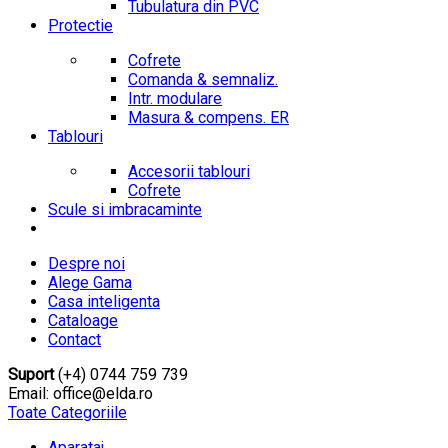
Tubulatura din PVC
Protectie
Cofrete
Comanda & semnaliz.
Intr. modulare
Masura & compens. ER
Tablouri
Accesorii tablouri
Cofrete
Scule si imbracaminte
Despre noi
Alege Gama
Casa inteligenta
Cataloage
Contact
Suport
(+4) 0744 759 739
Email: office@elda.ro
Toate Categoriile
Aparataj