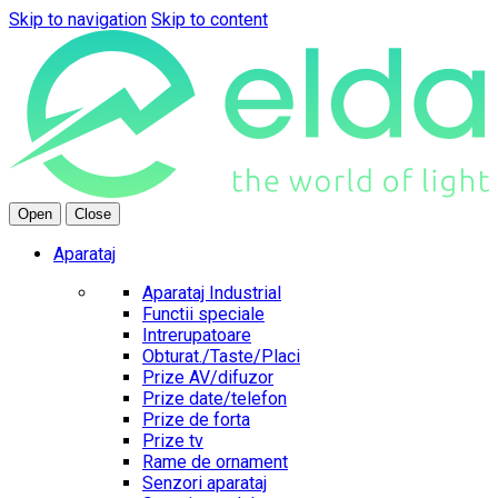
Skip to navigation
Skip to content
Open
Close
Aparataj
Aparataj Industrial
Functii speciale
Intrerupatoare
Obturat./Taste/Placi
Prize AV/difuzor
Prize date/telefon
Prize de forta
Prize tv
Rame de ornament
Senzori aparataj