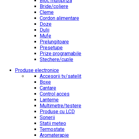
Bloc multipriza
Bride/coliere
Cleme
Cordon alimentare
Doze
Dulii
Mufe
Prelungitoare
Presetupe
Prize programabile
Stechere/cuple
Produse electronice
Accesorii tv/satelit
Boxe
Cantare
Control acces
Lanterne
Multimetre/testere
Produse cu LCD
Sonerii
Statii meteo
Termostate
Aromaterapie