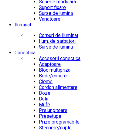
Sonerie modulara
Suport fixare
Surse de lumina
Variatoare
Iluminat
Corpuri de iluminat
Ilum. de sarbatori
Surse de lumina
Conectica
Accesorii conectica
Adaptoare
Bloc multipriza
Bride/coliere
Cleme
Cordon alimentare
Doze
Dulii
Mufe
Prelungitoare
Presetupe
Prize programabile
Stechere/cuple