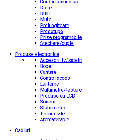
Cordon alimentare
Doze
Dulii
Mufe
Prelungitoare
Presetupe
Prize programabile
Stechere/cuple
Produse electronice
Accesorii tv/satelit
Boxe
Cantare
Control acces
Lanterne
Multimetre/testere
Produse cu LCD
Sonerii
Statii meteo
Termostate
Aromaterapie
Cabluri