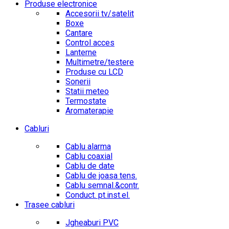
Produse electronice
Accesorii tv/satelit
Boxe
Cantare
Control acces
Lanterne
Multimetre/testere
Produse cu LCD
Sonerii
Statii meteo
Termostate
Aromaterapie
Cabluri
Cablu alarma
Cablu coaxial
Cablu de date
Cablu de joasa tens.
Cablu semnal.&contr.
Conduct. pt.inst.el.
Trasee cabluri
Jgheaburi PVC