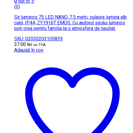
0
out of 5
(0)
Sir luminos 75 LED NANO, 7.5 metri, culaore lumina alb
cald, IP44, ZY1916T EMOS. Cu ajutorul sirului luminos
poti crea pentru familia ta o atmosfera de neuitat.
SKU: 02030203105839
37.00
lei
cu TVA
Adaugă în coș