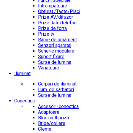
Functii speciale
Intrerupatoare
Obturat./Taste/Placi
Prize AV/difuzor
Prize date/telefon
Prize de forta
Prize tv
Rame de ornament
Senzori aparataj
Sonerie modulara
Suport fixare
Surse de lumina
Variatoare
Iluminat
Corpuri de iluminat
Ilum. de sarbatori
Surse de lumina
Conectica
Accesorii conectica
Adaptoare
Bloc multipriza
Bride/coliere
Cleme