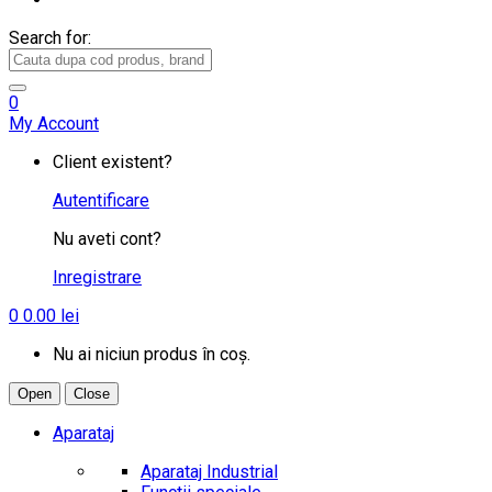
Search for:
0
My Account
Client existent?
Autentificare
Nu aveti cont?
Inregistrare
0
0.00
lei
Nu ai niciun produs în coș.
Open
Close
Aparataj
Aparataj Industrial