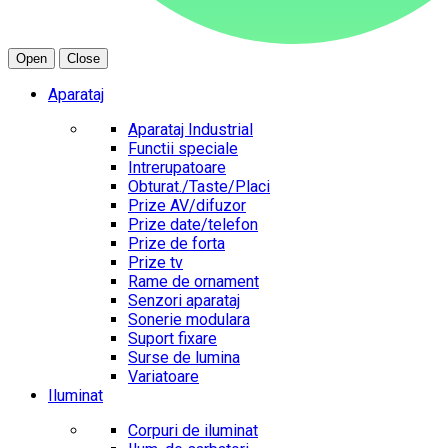
Open
Close
Aparataj
Aparataj Industrial
Functii speciale
Intrerupatoare
Obturat./Taste/Placi
Prize AV/difuzor
Prize date/telefon
Prize de forta
Prize tv
Rame de ornament
Senzori aparataj
Sonerie modulara
Suport fixare
Surse de lumina
Variatoare
Iluminat
Corpuri de iluminat