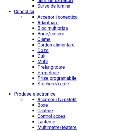
Ilum. de sarbatori
Surse de lumina
Conectica
Accesorii conectica
Adaptoare
Bloc multipriza
Bride/coliere
Cleme
Cordon alimentare
Doze
Dulii
Mufe
Prelungitoare
Presetupe
Prize programabile
Stechere/cuple
Produse electronice
Accesorii tv/satelit
Boxe
Cantare
Control acces
Lanterne
Multimetre/testere