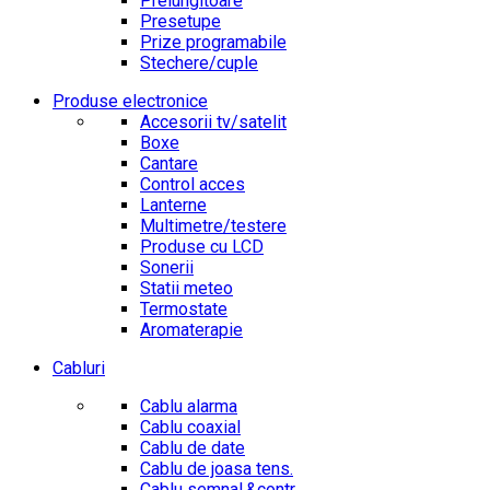
Prelungitoare
Presetupe
Prize programabile
Stechere/cuple
Produse electronice
Accesorii tv/satelit
Boxe
Cantare
Control acces
Lanterne
Multimetre/testere
Produse cu LCD
Sonerii
Statii meteo
Termostate
Aromaterapie
Cabluri
Cablu alarma
Cablu coaxial
Cablu de date
Cablu de joasa tens.
Cablu semnal.&contr.