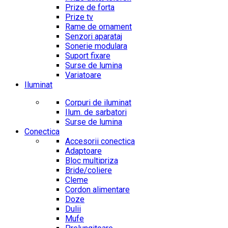
Prize de forta
Prize tv
Rame de ornament
Senzori aparataj
Sonerie modulara
Suport fixare
Surse de lumina
Variatoare
Iluminat
Corpuri de iluminat
Ilum. de sarbatori
Surse de lumina
Conectica
Accesorii conectica
Adaptoare
Bloc multipriza
Bride/coliere
Cleme
Cordon alimentare
Doze
Dulii
Mufe