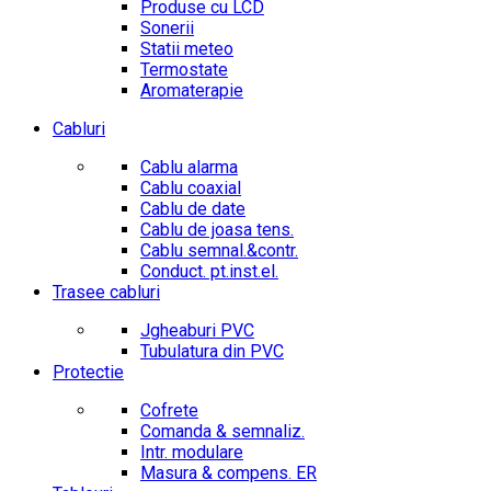
Produse cu LCD
Sonerii
Statii meteo
Termostate
Aromaterapie
Cabluri
Cablu alarma
Cablu coaxial
Cablu de date
Cablu de joasa tens.
Cablu semnal.&contr.
Conduct. pt.inst.el.
Trasee cabluri
Jgheaburi PVC
Tubulatura din PVC
Protectie
Cofrete
Comanda & semnaliz.
Intr. modulare
Masura & compens. ER