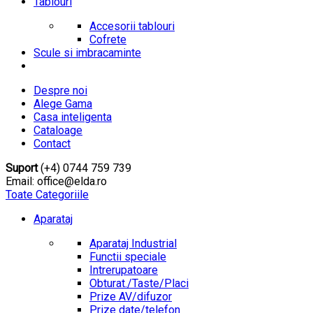
Tablouri
Accesorii tablouri
Cofrete
Scule si imbracaminte
Despre noi
Alege Gama
Casa inteligenta
Cataloage
Contact
Suport
(+4) 0744 759 739
Email: office@elda.ro
Toate Categoriile
Aparataj
Aparataj Industrial
Functii speciale
Intrerupatoare
Obturat./Taste/Placi
Prize AV/difuzor
Prize date/telefon