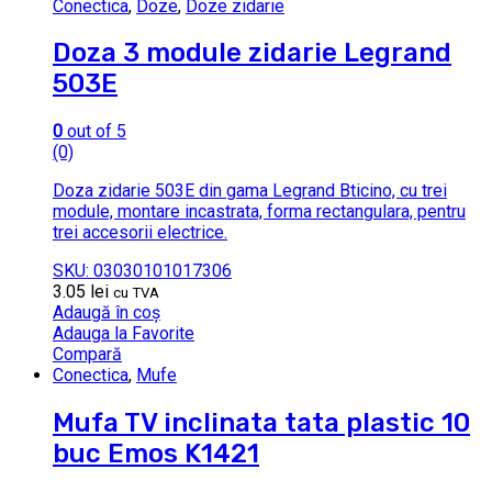
Conectica
,
Doze
,
Doze zidarie
Doza 3 module zidarie Legrand
503E
0
out of 5
(0)
Doza zidarie 503E din gama Legrand Bticino, cu trei
module, montare incastrata, forma rectangulara, pentru
trei accesorii electrice.
SKU: 03030101017306
3.05
lei
cu TVA
Adaugă în coș
Adauga la Favorite
Compară
Conectica
,
Mufe
Mufa TV inclinata tata plastic 10
buc Emos K1421