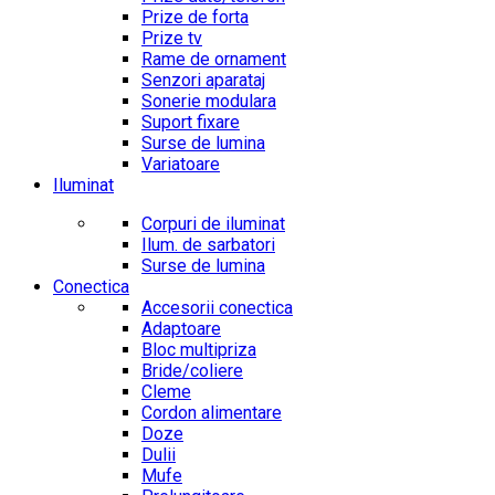
Prize de forta
Prize tv
Rame de ornament
Senzori aparataj
Sonerie modulara
Suport fixare
Surse de lumina
Variatoare
Iluminat
Corpuri de iluminat
Ilum. de sarbatori
Surse de lumina
Conectica
Accesorii conectica
Adaptoare
Bloc multipriza
Bride/coliere
Cleme
Cordon alimentare
Doze
Dulii
Mufe