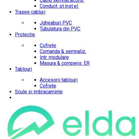
Cablu semnal.&contr.
Conduct. pt.inst.el.
Trasee cabluri
Jgheaburi PVC
Tubulatura din PVC
Protectie
Cofrete
Comanda & semnaliz.
Intr. modulare
Masura & compens. ER
Tablouri
Accesorii tablouri
Cofrete
Scule si imbracaminte