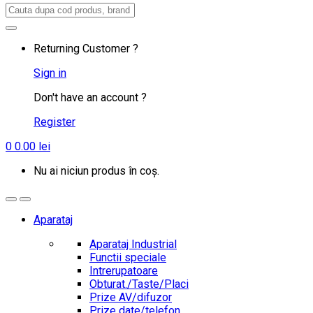
Search
for:
Returning Customer ?
Sign in
Don't have an account ?
Register
0
0.00
lei
Nu ai niciun produs în coș.
Aparataj
Aparataj Industrial
Functii speciale
Intrerupatoare
Obturat./Taste/Placi
Prize AV/difuzor
Prize date/telefon