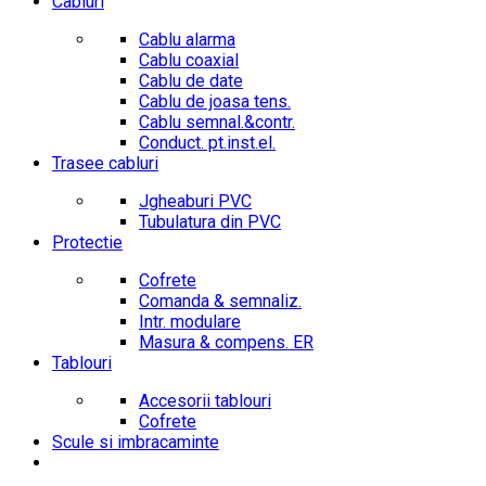
Cabluri
Cablu alarma
Cablu coaxial
Cablu de date
Cablu de joasa tens.
Cablu semnal.&contr.
Conduct. pt.inst.el.
Trasee cabluri
Jgheaburi PVC
Tubulatura din PVC
Protectie
Cofrete
Comanda & semnaliz.
Intr. modulare
Masura & compens. ER
Tablouri
Accesorii tablouri
Cofrete
Scule si imbracaminte