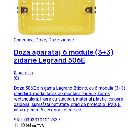
Conectica
,
Doze
,
Doze zidarie
Doza aparataj 6 module (3+3)
zidarie Legrand 506E
0
out of 5
(0)
Doza 506E din gama Legrand Bticino, cu 6 module (3+3)
standard, modalitatea de montare: zidarie, forma
rectangulara, fixare cu suruburi, material plastic, culoare
galbena, suprafata netratata, grad de protectie IP20, 8
intrari, pentru 6 accesorii electrice.
SKU: 03030101017337
11.18
lei
cu TVA