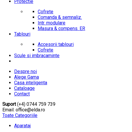
Protectie
Cofrete
Comanda & semnaliz.
Intr. modulare
Masura & compens. ER
Tablouri
Accesorii tablouri
Cofrete
Scule si imbracaminte
Despre noi
Alege Gama
Casa inteligenta
Cataloage
Contact
Suport
(+4) 0744 759 739
Email: office@elda.ro
Toate Categoriile
Aparataj