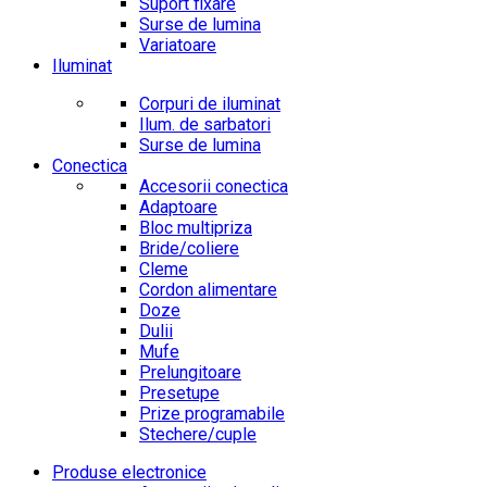
Suport fixare
Surse de lumina
Variatoare
Iluminat
Corpuri de iluminat
Ilum. de sarbatori
Surse de lumina
Conectica
Accesorii conectica
Adaptoare
Bloc multipriza
Bride/coliere
Cleme
Cordon alimentare
Doze
Dulii
Mufe
Prelungitoare
Presetupe
Prize programabile
Stechere/cuple
Produse electronice