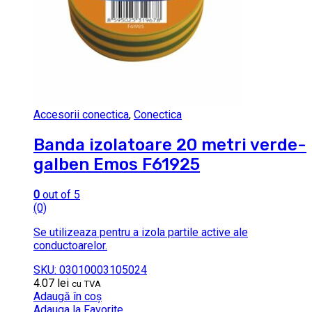
Accesorii conectica
,
Conectica
Banda izolatoare 20 metri verde-
galben Emos F61925
0
out of 5
(0)
Se utilizeaza pentru a izola partile active ale
conductoarelor.
SKU: 03010003105024
4.07
lei
cu TVA
Adaugă în coș
Adauga la Favorite