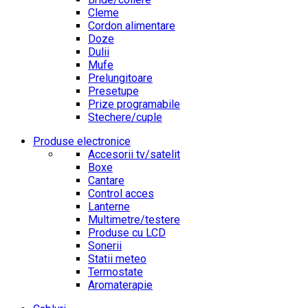
Cleme
Cordon alimentare
Doze
Dulii
Mufe
Prelungitoare
Presetupe
Prize programabile
Stechere/cuple
Produse electronice
Accesorii tv/satelit
Boxe
Cantare
Control acces
Lanterne
Multimetre/testere
Produse cu LCD
Sonerii
Statii meteo
Termostate
Aromaterapie