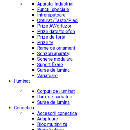
Aparataj Industrial
Functii speciale
Intrerupatoare
Obturat./Taste/Placi
Prize AV/difuzor
Prize date/telefon
Prize de forta
Prize tv
Rame de ornament
Senzori aparataj
Sonerie modulara
Suport fixare
Surse de lumina
Variatoare
Iluminat
Corpuri de iluminat
Ilum. de sarbatori
Surse de lumina
Conectica
Accesorii conectica
Adaptoare
Bloc multipriza
Bride/coliere