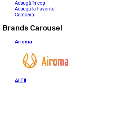
Adaugă în coș
Adauga la Favorite
Compară
Brands Carousel
Airoma
ALTII