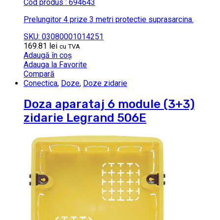
Cod produs : 694643
Prelungitor 4 prize 3 metri protectie suprasarcina.
SKU: 03080001014251
169.81
lei
cu TVA
Adaugă în coș
Adauga la Favorite
Compară
Conectica
,
Doze
,
Doze zidarie
Doza aparataj 6 module (3+3)
zidarie Legrand 506E