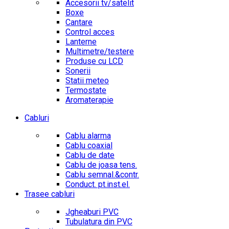
Accesorii tv/satelit
Boxe
Cantare
Control acces
Lanterne
Multimetre/testere
Produse cu LCD
Sonerii
Statii meteo
Termostate
Aromaterapie
Cabluri
Cablu alarma
Cablu coaxial
Cablu de date
Cablu de joasa tens.
Cablu semnal.&contr.
Conduct. pt.inst.el.
Trasee cabluri
Jgheaburi PVC
Tubulatura din PVC