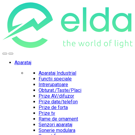
Skip
Skip
to
to
navigation
content
Aparataj
Aparataj Industrial
Functii speciale
Intrerupatoare
Obturat./Taste/Placi
Prize AV/difuzor
Prize date/telefon
Prize de forta
Prize tv
Rame de ornament
Senzori aparataj
Sonerie modulara