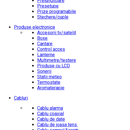
Prelungitoare
Presetupe
Prize programabile
Stechere/cuple
Produse electronice
Accesorii tv/satelit
Boxe
Cantare
Control acces
Lanterne
Multimetre/testere
Produse cu LCD
Sonerii
Statii meteo
Termostate
Aromaterapie
Cabluri
Cablu alarma
Cablu coaxial
Cablu de date
Cablu de joasa tens.