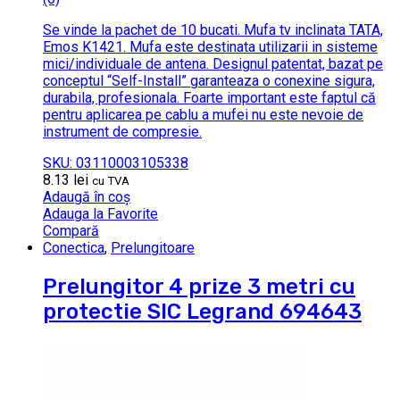
Se vinde la pachet de 10 bucati. Mufa tv inclinata TATA,
Emos K1421. Mufa este destinata utilizarii in sisteme
mici/individuale de antena. Designul patentat, bazat pe
conceptul “Self-Install” garanteaza o conexine sigura,
durabila, profesionala. Foarte important este faptul că
pentru aplicarea pe cablu a mufei nu este nevoie de
instrument de compresie.
SKU: 03110003105338
8.13
lei
cu TVA
Adaugă în coș
Adauga la Favorite
Compară
Conectica
,
Prelungitoare
Prelungitor 4 prize 3 metri cu
protectie SIC Legrand 694643