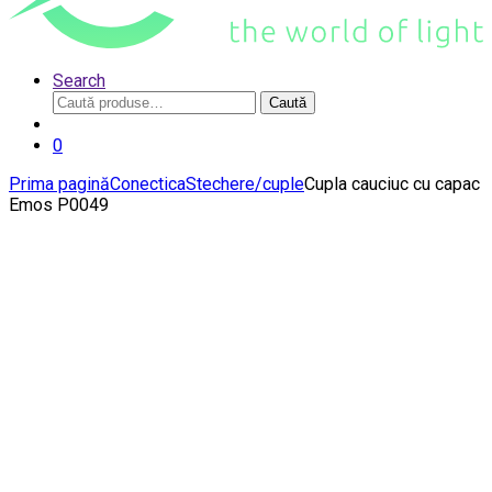
Search
Caută
Caută
după:
0
Prima pagină
Conectica
Stechere/cuple
Cupla cauciuc cu capac
Emos P0049