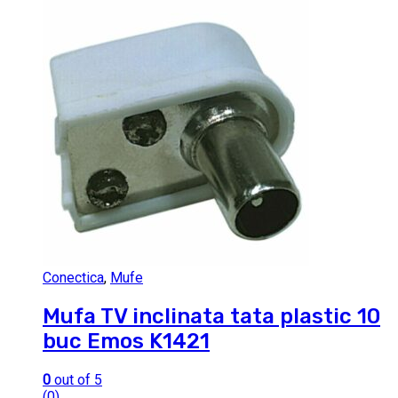
Conectica
,
Mufe
Mufa TV inclinata tata plastic 10
buc Emos K1421
0
out of 5
(0)