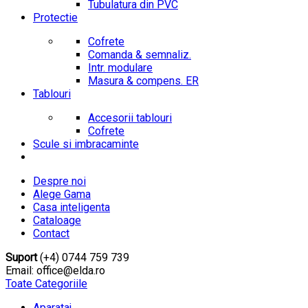
Tubulatura din PVC
Protectie
Cofrete
Comanda & semnaliz.
Intr. modulare
Masura & compens. ER
Tablouri
Accesorii tablouri
Cofrete
Scule si imbracaminte
Despre noi
Alege Gama
Casa inteligenta
Cataloage
Contact
Suport
(+4) 0744 759 739
Email: office@elda.ro
Toate Categoriile
Aparataj