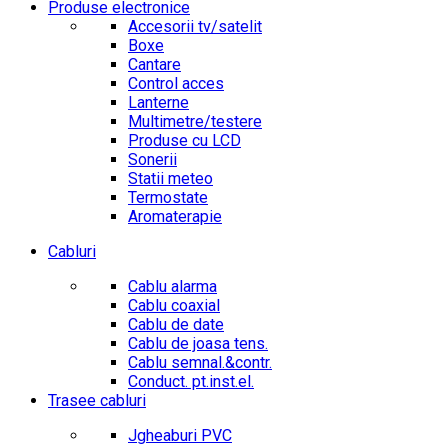
Produse electronice
Accesorii tv/satelit
Boxe
Cantare
Control acces
Lanterne
Multimetre/testere
Produse cu LCD
Sonerii
Statii meteo
Termostate
Aromaterapie
Cabluri
Cablu alarma
Cablu coaxial
Cablu de date
Cablu de joasa tens.
Cablu semnal.&contr.
Conduct. pt.inst.el.
Trasee cabluri
Jgheaburi PVC