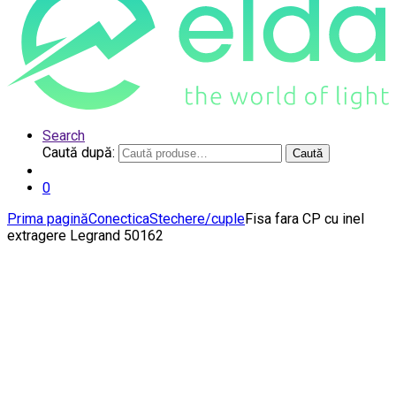
Search
Caută după:
Caută
0
Prima pagină
Conectica
Stechere/cuple
Fisa fara CP cu inel
extragere Legrand 50162