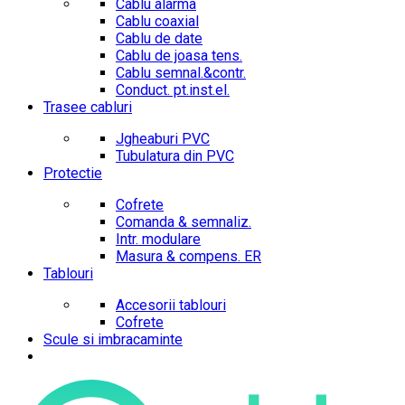
Cablu alarma
Cablu coaxial
Cablu de date
Cablu de joasa tens.
Cablu semnal.&contr.
Conduct. pt.inst.el.
Trasee cabluri
Jgheaburi PVC
Tubulatura din PVC
Protectie
Cofrete
Comanda & semnaliz.
Intr. modulare
Masura & compens. ER
Tablouri
Accesorii tablouri
Cofrete
Scule si imbracaminte