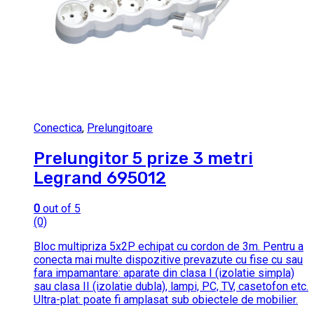
Conectica
,
Prelungitoare
Prelungitor 5 prize 3 metri
Legrand 695012
0
out of 5
(0)
Bloc multipriza 5x2P echipat cu cordon de 3m. Pentru a
conecta mai multe dispozitive prevazute cu fise cu sau
fara impamantare: aparate din clasa I (izolatie simpla)
sau clasa II (izolatie dubla), lampi, PC, TV, casetofon etc.
Ultra-plat: poate fi amplasat sub obiectele de mobilier.