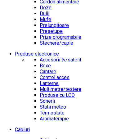
Cordon alimentare
Doze
Dulii
Mufe
Prelungitoare
Presetupe
Prize programabile
Stechere/cuple
Produse electronice
Accesorii tv/satelit
Boxe
Cantare
Control acces
Lanterne
Multimetre/testere
Produse cu LCD
Sonerii
Statii meteo
Termostate
Aromaterapie
Cabluri