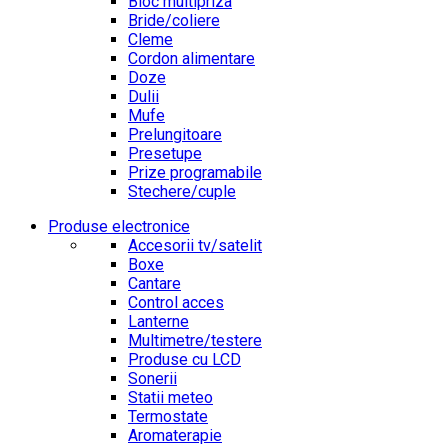
Bloc multipriza
Bride/coliere
Cleme
Cordon alimentare
Doze
Dulii
Mufe
Prelungitoare
Presetupe
Prize programabile
Stechere/cuple
Produse electronice
Accesorii tv/satelit
Boxe
Cantare
Control acces
Lanterne
Multimetre/testere
Produse cu LCD
Sonerii
Statii meteo
Termostate
Aromaterapie