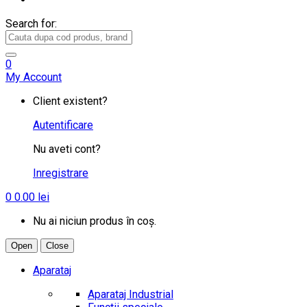
Search for:
0
My Account
Client existent?
Autentificare
Nu aveti cont?
Inregistrare
0
0.00
lei
Nu ai niciun produs în coș.
Open
Close
Aparataj
Aparataj Industrial