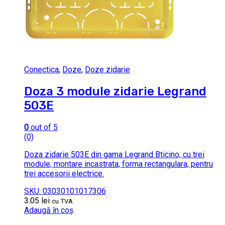
Conectica
,
Doze
,
Doze zidarie
Doza 3 module zidarie Legrand
503E
0
out of 5
(0)
Doza zidarie 503E din gama Legrand Bticino, cu trei
module, montare incastrata, forma rectangulara, pentru
trei accesorii electrice.
SKU: 03030101017306
3.05
lei
cu TVA
Adaugă în coș