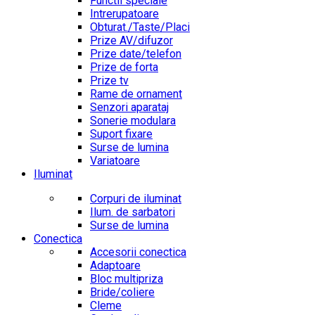
Functii speciale
Intrerupatoare
Obturat./Taste/Placi
Prize AV/difuzor
Prize date/telefon
Prize de forta
Prize tv
Rame de ornament
Senzori aparataj
Sonerie modulara
Suport fixare
Surse de lumina
Variatoare
Iluminat
Corpuri de iluminat
Ilum. de sarbatori
Surse de lumina
Conectica
Accesorii conectica
Adaptoare
Bloc multipriza
Bride/coliere
Cleme