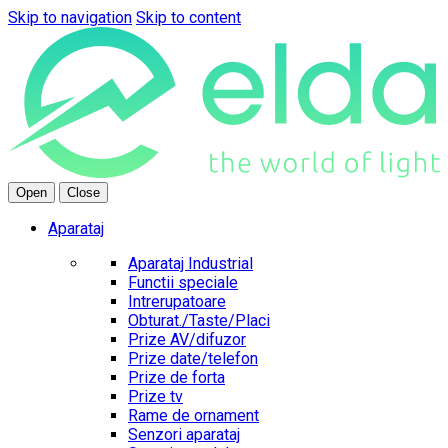
Skip to navigation
Skip to content
Open
Close
Aparataj
Aparataj Industrial
Functii speciale
Intrerupatoare
Obturat./Taste/Placi
Prize AV/difuzor
Prize date/telefon
Prize de forta
Prize tv
Rame de ornament
Senzori aparataj