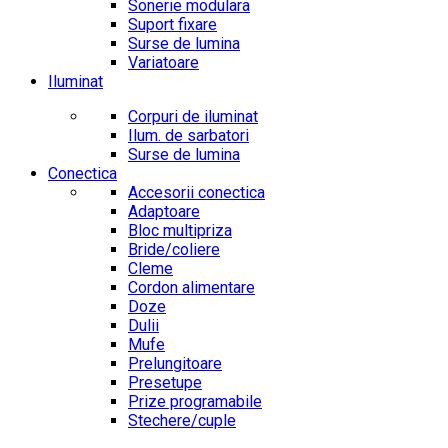
Sonerie modulara
Suport fixare
Surse de lumina
Variatoare
Iluminat
Corpuri de iluminat
Ilum. de sarbatori
Surse de lumina
Conectica
Accesorii conectica
Adaptoare
Bloc multipriza
Bride/coliere
Cleme
Cordon alimentare
Doze
Dulii
Mufe
Prelungitoare
Presetupe
Prize programabile
Stechere/cuple