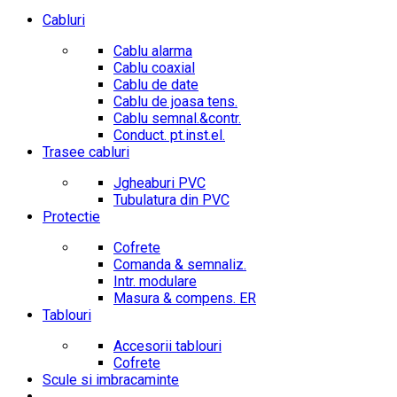
Cabluri
Cablu alarma
Cablu coaxial
Cablu de date
Cablu de joasa tens.
Cablu semnal.&contr.
Conduct. pt.inst.el.
Trasee cabluri
Jgheaburi PVC
Tubulatura din PVC
Protectie
Cofrete
Comanda & semnaliz.
Intr. modulare
Masura & compens. ER
Tablouri
Accesorii tablouri
Cofrete
Scule si imbracaminte