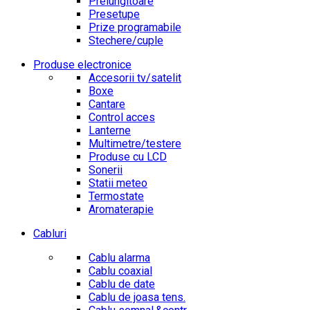
Prelungitoare
Presetupe
Prize programabile
Stechere/cuple
Produse electronice
Accesorii tv/satelit
Boxe
Cantare
Control acces
Lanterne
Multimetre/testere
Produse cu LCD
Sonerii
Statii meteo
Termostate
Aromaterapie
Cabluri
Cablu alarma
Cablu coaxial
Cablu de date
Cablu de joasa tens.