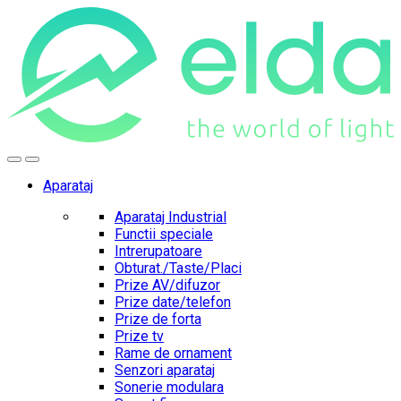
Skip
Skip
to
to
navigation
content
Aparataj
Aparataj Industrial
Functii speciale
Intrerupatoare
Obturat./Taste/Placi
Prize AV/difuzor
Prize date/telefon
Prize de forta
Prize tv
Rame de ornament
Senzori aparataj
Sonerie modulara