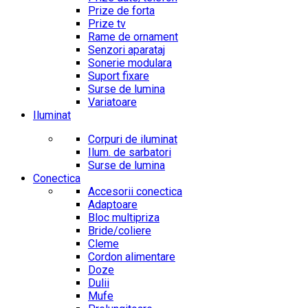
Prize de forta
Prize tv
Rame de ornament
Senzori aparataj
Sonerie modulara
Suport fixare
Surse de lumina
Variatoare
Iluminat
Corpuri de iluminat
Ilum. de sarbatori
Surse de lumina
Conectica
Accesorii conectica
Adaptoare
Bloc multipriza
Bride/coliere
Cleme
Cordon alimentare
Doze
Dulii
Mufe