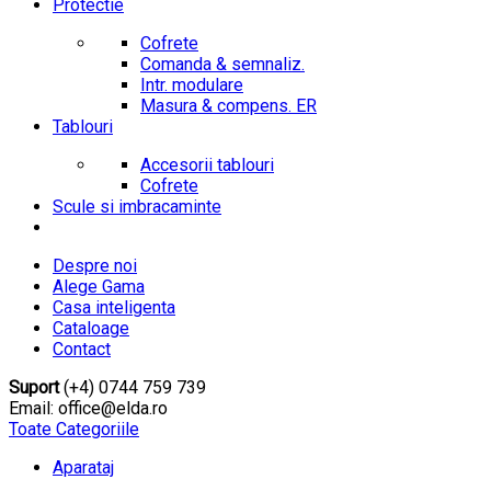
Protectie
Cofrete
Comanda & semnaliz.
Intr. modulare
Masura & compens. ER
Tablouri
Accesorii tablouri
Cofrete
Scule si imbracaminte
Despre noi
Alege Gama
Casa inteligenta
Cataloage
Contact
Suport
(+4) 0744 759 739
Email: office@elda.ro
Toate Categoriile
Aparataj