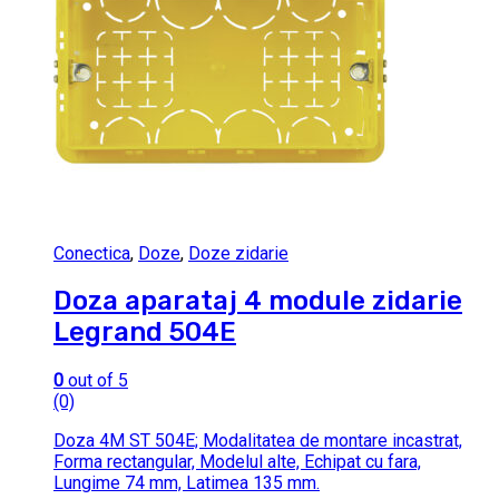
Conectica
,
Doze
,
Doze zidarie
Doza aparataj 4 module zidarie
Legrand 504E
0
out of 5
(0)
Doza 4M ST 504E; Modalitatea de montare incastrat,
Forma rectangular, Modelul alte, Echipat cu fara,
Lungime 74 mm, Latimea 135 mm.