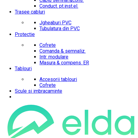
Cablu semnal.&contr.
Conduct. pt.inst.el.
Trasee cabluri
Jgheaburi PVC
Tubulatura din PVC
Protectie
Cofrete
Comanda & semnaliz.
Intr. modulare
Masura & compens. ER
Tablouri
Accesorii tablouri
Cofrete
Scule si imbracaminte