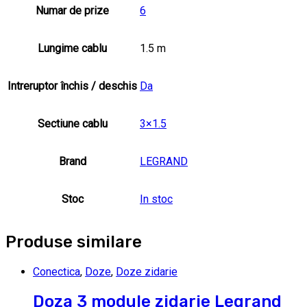
Numar de prize
6
Lungime cablu
1.5 m
Intreruptor închis / deschis
Da
Sectiune cablu
3×1.5
Brand
LEGRAND
Stoc
In stoc
Produse similare
Conectica
,
Doze
,
Doze zidarie
Doza 3 module zidarie Legrand