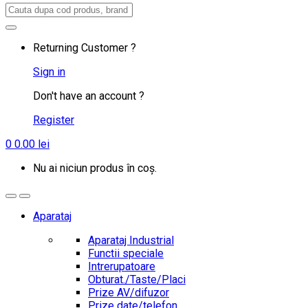
Search
for:
Returning Customer ?
Sign in
Don't have an account ?
Register
0
0.00
lei
Nu ai niciun produs în coș.
Aparataj
Aparataj Industrial
Functii speciale
Intrerupatoare
Obturat./Taste/Placi
Prize AV/difuzor
Prize date/telefon