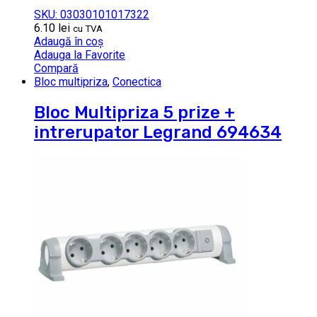
SKU: 03030101017322
6.10
lei
cu TVA
Adaugă în coș
Adauga la Favorite
Compară
Bloc multipriza
,
Conectica
Bloc Multipriza 5 prize +
intrerupator Legrand 694634