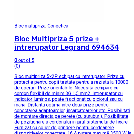
Bloc multipriza
,
Conectica
Bloc Multipriza 5 prize +
intrerupator Legrand 694634
0
out of 5
(0)
Bloc multipriza 5x2P echipat cu intrerupator. Prize cu
protectie pentru copii testate pentru a rezista la 10000
de operari. Prize orientabile. Necesita echipare cu
cordon flexibil de minim 3G 1,5 mm2. Intrerupator cu
indicator luminos, poate fi actionat cu piciorul sau cu
mana. Distanta optima intre doua prize pentru
conectarea adaptoarelor, incarcatoarelor etc. Posibilitati
de montare directa pe perete (cu suruburi). Posibilitate
de pozitionare a cordonului in jurul sistemului de fixare.
Furnizat cu colier de prindere pentru cordoanele
dispozitivelor conectate. 16 A putere maximă 3500 W la