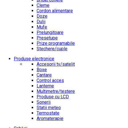
Cleme
Cordon alimentare
Doze
Dulii
Mufe
Prelungitoare
Presetupe
Prize programabile
Stechere/cuple
Produse electronice
Accesorii tv/satelit
Boxe
Cantare
Control acces
Lanterne
Multimetre/testere
Produse cu LCD
Sonerii
Statii meteo
Termostate
Aromaterapie