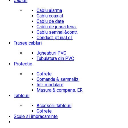
Cabluri
Cablu alarma
Cablu coaxial
Cablu de date
Cablu de joasa tens.
Cablu semnal.&contr.
Conduct. pt.inst.el.
Trasee cabluri
Jgheaburi PVC
Tubulatura din PVC
Protectie
Cofrete
Comanda & semnaliz.
Intr. modulare
Masura & compens. ER
Tablouri
Accesorii tablouri
Cofrete
Scule si imbracaminte