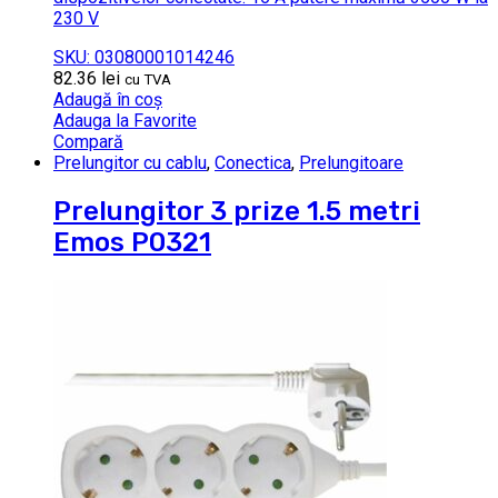
230 V
SKU: 03080001014246
82.36
lei
cu TVA
Adaugă în coș
Adauga la Favorite
Compară
Prelungitor cu cablu
,
Conectica
,
Prelungitoare
Prelungitor 3 prize 1.5 metri
Emos P0321