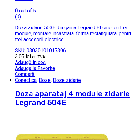
0
out of 5
(0)
Doza zidarie 503E din gama Legrand Bticino, cu trei
module, montare incastrata, forma rectangulara, pentru
trei accesorii electrice.
SKU: 03030101017306
3.05
lei
cu TVA
Adaugă în coș
Adauga la Favorite
Compară
Conectica
,
Doze
,
Doze zidarie
Doza aparataj 4 module zidarie
Legrand 504E