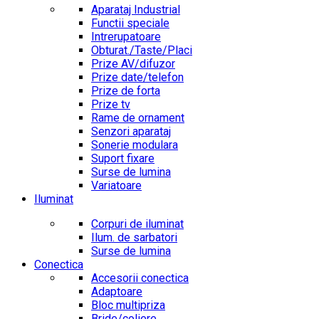
Aparataj Industrial
Functii speciale
Intrerupatoare
Obturat./Taste/Placi
Prize AV/difuzor
Prize date/telefon
Prize de forta
Prize tv
Rame de ornament
Senzori aparataj
Sonerie modulara
Suport fixare
Surse de lumina
Variatoare
Iluminat
Corpuri de iluminat
Ilum. de sarbatori
Surse de lumina
Conectica
Accesorii conectica
Adaptoare
Bloc multipriza
Bride/coliere