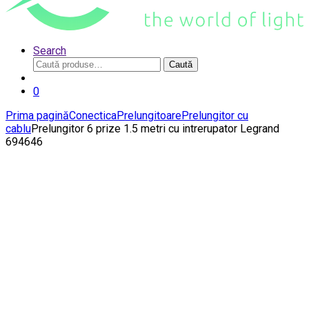
Search
Caută
Caută
după:
0
Prima pagină
Conectica
Prelungitoare
Prelungitor cu
cablu
Prelungitor 6 prize 1.5 metri cu intrerupator Legrand
694646