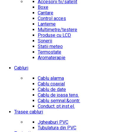
Accesorii tv/satelit
Boxe
Cantare
Control acces
Lanterne
Multimetre/testere
Produse cu LCD
Sonerii
Statii meteo
Termostate
Aromaterapie
Cabluri
Cablu alarma
Cablu coaxial
Cablu de date
Cablu de joasa tens.
Cablu semnal.&contr.
Conduct. pt.inst.el.
Trasee cabluri
Jgheaburi PVC
Tubulatura din PVC