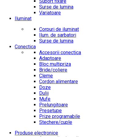
Suport fixare
Surse de lumina
Variatoare
Iluminat
Corpuri de iluminat
Ilum. de sarbatori
Surse de lumina
Conectica
Accesorii conectica
Adaptoare
Bloc multipriza
Bride/coliere
Cleme
Cordon alimentare
Doze
Dulii
Mufe
Prelungitoare
Presetupe
Prize programabile
Stechere/cuple
Produse electronice