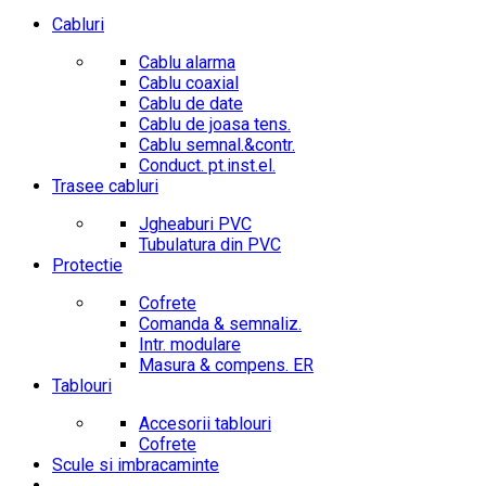
Cabluri
Cablu alarma
Cablu coaxial
Cablu de date
Cablu de joasa tens.
Cablu semnal.&contr.
Conduct. pt.inst.el.
Trasee cabluri
Jgheaburi PVC
Tubulatura din PVC
Protectie
Cofrete
Comanda & semnaliz.
Intr. modulare
Masura & compens. ER
Tablouri
Accesorii tablouri
Cofrete
Scule si imbracaminte