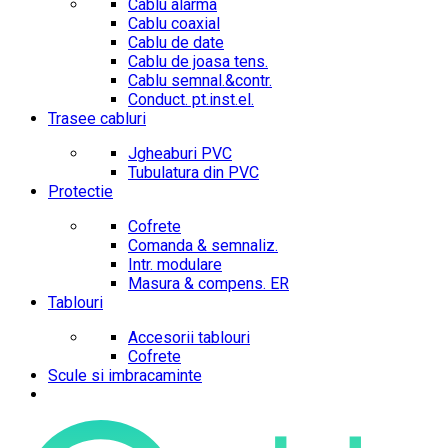
Cablu alarma
Cablu coaxial
Cablu de date
Cablu de joasa tens.
Cablu semnal.&contr.
Conduct. pt.inst.el.
Trasee cabluri
Jgheaburi PVC
Tubulatura din PVC
Protectie
Cofrete
Comanda & semnaliz.
Intr. modulare
Masura & compens. ER
Tablouri
Accesorii tablouri
Cofrete
Scule si imbracaminte