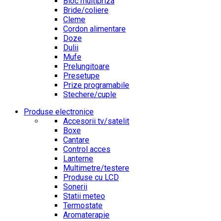
Bloc multipriza
Bride/coliere
Cleme
Cordon alimentare
Doze
Dulii
Mufe
Prelungitoare
Presetupe
Prize programabile
Stechere/cuple
Produse electronice
Accesorii tv/satelit
Boxe
Cantare
Control acces
Lanterne
Multimetre/testere
Produse cu LCD
Sonerii
Statii meteo
Termostate
Aromaterapie