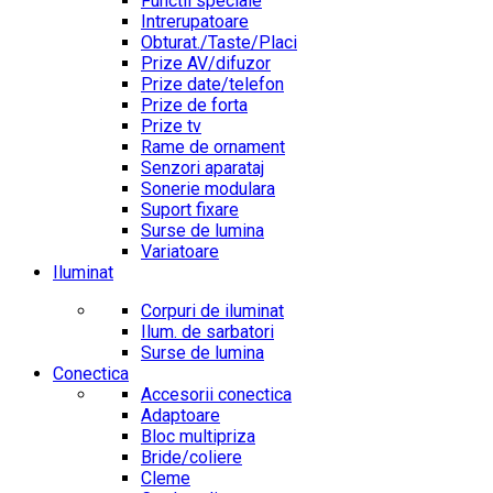
Functii speciale
Intrerupatoare
Obturat./Taste/Placi
Prize AV/difuzor
Prize date/telefon
Prize de forta
Prize tv
Rame de ornament
Senzori aparataj
Sonerie modulara
Suport fixare
Surse de lumina
Variatoare
Iluminat
Corpuri de iluminat
Ilum. de sarbatori
Surse de lumina
Conectica
Accesorii conectica
Adaptoare
Bloc multipriza
Bride/coliere
Cleme