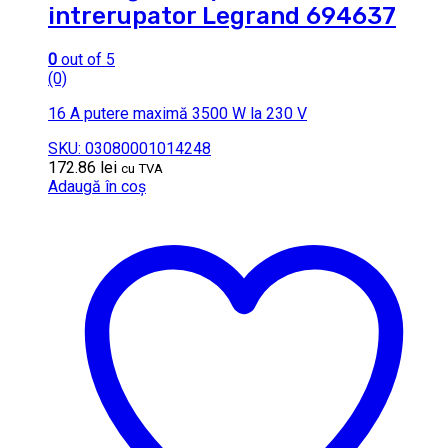
intrerupator Legrand 694637
0
out of 5
(0)
16 A putere maximă 3500 W la 230 V
SKU: 03080001014248
172.86
lei
cu TVA
Adaugă în coș