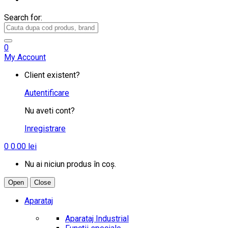
Search for:
0
My Account
Client existent?
Autentificare
Nu aveti cont?
Inregistrare
0
0.00
lei
Nu ai niciun produs în coș.
Open
Close
Aparataj
Aparataj Industrial