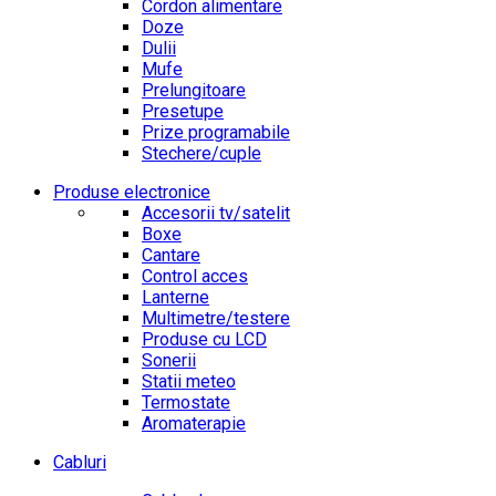
Cordon alimentare
Doze
Dulii
Mufe
Prelungitoare
Presetupe
Prize programabile
Stechere/cuple
Produse electronice
Accesorii tv/satelit
Boxe
Cantare
Control acces
Lanterne
Multimetre/testere
Produse cu LCD
Sonerii
Statii meteo
Termostate
Aromaterapie
Cabluri