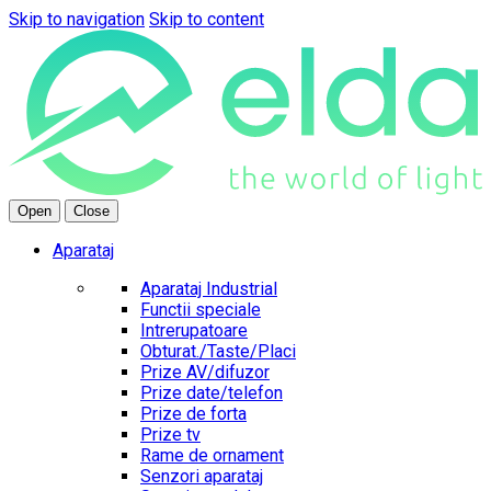
Skip to navigation
Skip to content
Open
Close
Aparataj
Aparataj Industrial
Functii speciale
Intrerupatoare
Obturat./Taste/Placi
Prize AV/difuzor
Prize date/telefon
Prize de forta
Prize tv
Rame de ornament
Senzori aparataj