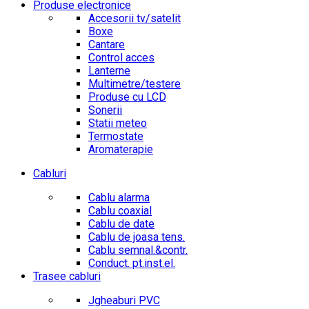
Produse electronice
Accesorii tv/satelit
Boxe
Cantare
Control acces
Lanterne
Multimetre/testere
Produse cu LCD
Sonerii
Statii meteo
Termostate
Aromaterapie
Cabluri
Cablu alarma
Cablu coaxial
Cablu de date
Cablu de joasa tens.
Cablu semnal.&contr.
Conduct. pt.inst.el.
Trasee cabluri
Jgheaburi PVC