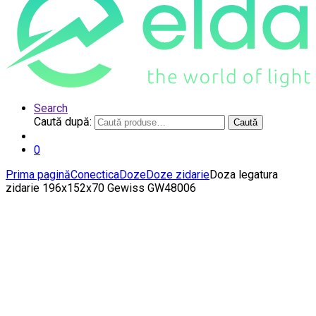
Search
Caută după:
Caută
0
Prima pagină
Conectica
Doze
Doze zidarie
Doza legatura
zidarie 196x152x70 Gewiss GW48006