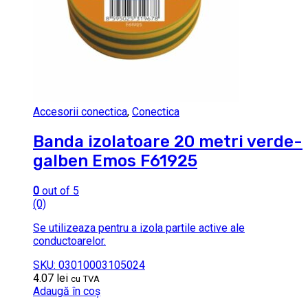
Accesorii conectica
,
Conectica
Banda izolatoare 20 metri verde-
galben Emos F61925
0
out of 5
(0)
Se utilizeaza pentru a izola partile active ale
conductoarelor.
SKU: 03010003105024
4.07
lei
cu TVA
Adaugă în coș