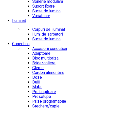
Sonerie modulara
Suport fixare
Surse de lumina
Variatoare
Iluminat
Corpuri de iluminat
Ilum. de sarbatori
Surse de lumina
Conectica
Accesorii conectica
Adaptoare
Bloc multipriza
Bride/coliere
Cleme
Cordon alimentare
Doze
Dulii
Mufe
Prelungitoare
Presetupe
Prize programabile
Stechere/cuple