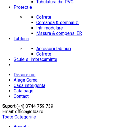
Tubulatura din PVC
Protectie
Cofrete
Comanda & semnaliz.
Intr. modulare
Masura & compens. ER
Tablouri
Accesorii tablouri
Cofrete
Scule si imbracaminte
Despre noi
Alege Gama
Casa inteligenta
Cataloage
Contact
Suport
(+4) 0744 759 739
Email: office@elda.ro
Toate Categoriile
Aparataj