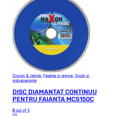
Discuri & carote
,
Faianta si gresie
,
Scule si
imbracaminte
DISC DIAMANTAT CONTINUU
PENTRU FAIANTA MCS150C
0
out of 5
(0)