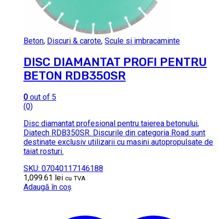
Beton
,
Discuri & carote
,
Scule si imbracaminte
DISC DIAMANTAT PROFI PENTRU
BETON RDB350SR
0
out of 5
(0)
Disc diamantat profesional pentru taierea betonului,
Diatech RDB350SR. Discurile din categoria Road sunt
destinate exclusiv utilizarii cu masini autopropulsate de
taiat rosturi.
SKU: 07040117146188
1,099.61
lei
cu TVA
Adaugă în coș