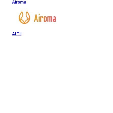
Airoma
ALTII