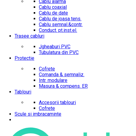
Cablu alarma
Cablu coaxial
Cablu de date
Cablu de joasa tens.
Cablu semnal.&contr.
Conduct. pt.inst.el.
Trasee cabluri
Jgheaburi PVC
Tubulatura din PVC
Protectie
Cofrete
Comanda & semnaliz.
Intr. modulare
Masura & compens. ER
Tablouri
Accesorii tablouri
Cofrete
Scule si imbracaminte