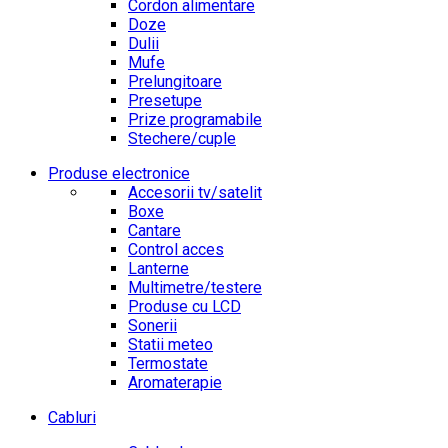
Cordon alimentare
Doze
Dulii
Mufe
Prelungitoare
Presetupe
Prize programabile
Stechere/cuple
Produse electronice
Accesorii tv/satelit
Boxe
Cantare
Control acces
Lanterne
Multimetre/testere
Produse cu LCD
Sonerii
Statii meteo
Termostate
Aromaterapie
Cabluri