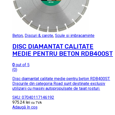
Beton
,
Discuri & carote
,
Scule si imbracaminte
DISC DIAMANTAT CALITATE
MEDIE PENTRU BETON RDB400ST
0
out of 5
(0)
Disc diamantat calitate medie pentru beton RDB400ST.
Discurile din categoria Road sunt destinate exclusiv
utilizarii cu masini autopropulsate de taiat rosturi.
SKU: 07040117146192
975.24
lei
cu TVA
Adaugă în coș