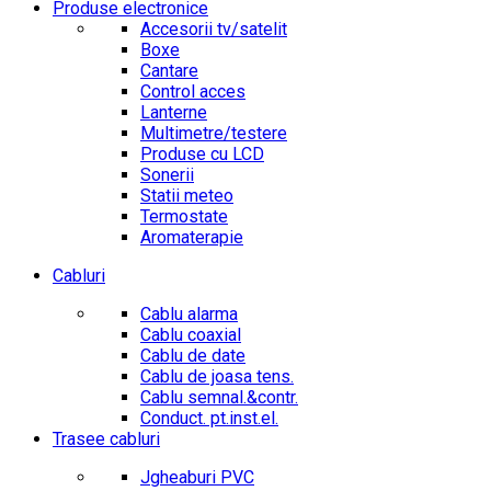
Produse electronice
Accesorii tv/satelit
Boxe
Cantare
Control acces
Lanterne
Multimetre/testere
Produse cu LCD
Sonerii
Statii meteo
Termostate
Aromaterapie
Cabluri
Cablu alarma
Cablu coaxial
Cablu de date
Cablu de joasa tens.
Cablu semnal.&contr.
Conduct. pt.inst.el.
Trasee cabluri
Jgheaburi PVC