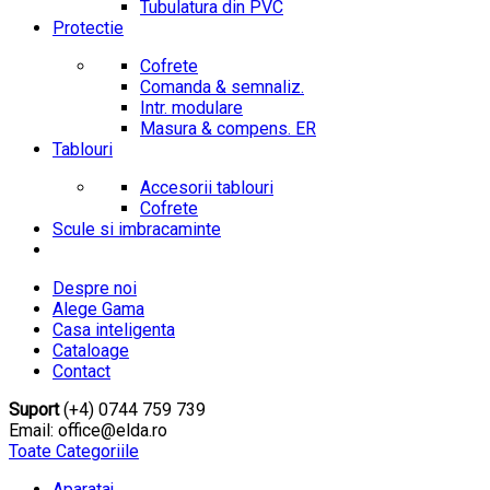
Tubulatura din PVC
Protectie
Cofrete
Comanda & semnaliz.
Intr. modulare
Masura & compens. ER
Tablouri
Accesorii tablouri
Cofrete
Scule si imbracaminte
Despre noi
Alege Gama
Casa inteligenta
Cataloage
Contact
Suport
(+4) 0744 759 739
Email: office@elda.ro
Toate Categoriile
Aparataj