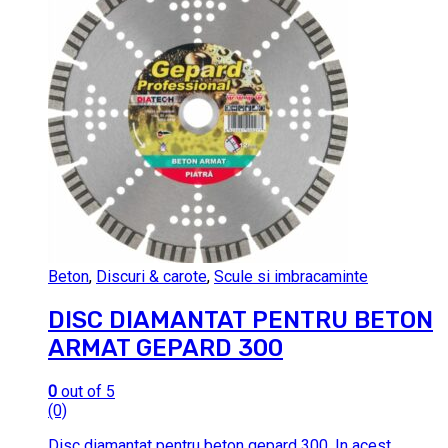
Beton
,
Discuri & carote
,
Scule si imbracaminte
DISC DIAMANTAT PENTRU BETON
ARMAT GEPARD 300
0
out of 5
(0)
Disc diamantat pentru beton gepard 300. In acest