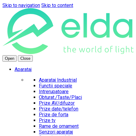
Skip to navigation
Skip to content
Open
Close
Aparataj
Aparataj Industrial
Functii speciale
Intrerupatoare
Obturat./Taste/Placi
Prize AV/difuzor
Prize date/telefon
Prize de forta
Prize tv
Rame de ornament
Senzori aparataj