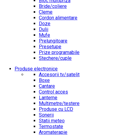
Bloc multipriza
Bride/coliere
Cleme
Cordon alimentare
Doze
Dulii
Mufe
Prelungitoare
Presetupe
Prize programabile
Stechere/cuple
Produse electronice
Accesorii tv/satelit
Boxe
Cantare
Control acces
Lanterne
Multimetre/testere
Produse cu LCD
Sonerii
Statii meteo
Termostate
Aromaterapie