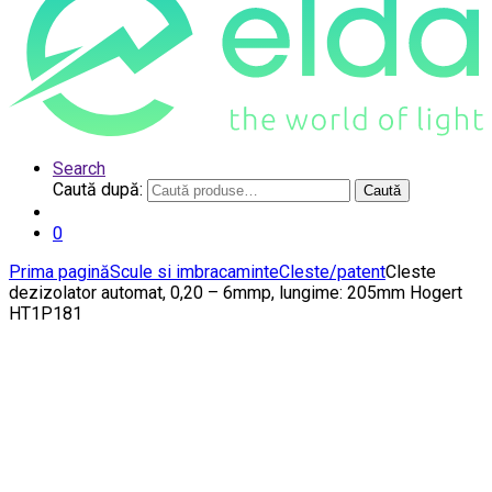
Search
Caută după:
Caută
0
Prima pagină
Scule si imbracaminte
Cleste/patent
Cleste
dezizolator automat, 0,20 – 6mmp, lungime: 205mm Hogert
HT1P181