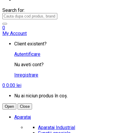
Search for:
0
My Account
Client existent?
Autentificare
Nu aveti cont?
Inregistrare
0
0.00
lei
Nu ai niciun produs în coș.
Open
Close
Aparataj
Aparataj Industrial