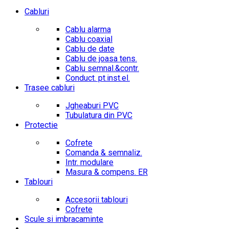
Cabluri
Cablu alarma
Cablu coaxial
Cablu de date
Cablu de joasa tens.
Cablu semnal.&contr.
Conduct. pt.inst.el.
Trasee cabluri
Jgheaburi PVC
Tubulatura din PVC
Protectie
Cofrete
Comanda & semnaliz.
Intr. modulare
Masura & compens. ER
Tablouri
Accesorii tablouri
Cofrete
Scule si imbracaminte