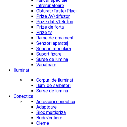
Functii speciale
Intrerupatoare
Obturat./Taste/Placi
Prize AV/difuzor
Prize date/telefon
Prize de forta
Prize tv
Rame de ornament
Senzori aparataj
Sonerie modulara
Suport fixare
Surse de lumina
Variatoare
Iluminat
Corpuri de iluminat
Ilum. de sarbatori
Surse de lumina
Conectica
Accesorii conectica
Adaptoare
Bloc multipriza
Bride/coliere
Cleme