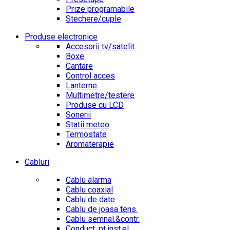
Prize programabile
Stechere/cuple
Produse electronice
Accesorii tv/satelit
Boxe
Cantare
Control acces
Lanterne
Multimetre/testere
Produse cu LCD
Sonerii
Statii meteo
Termostate
Aromaterapie
Cabluri
Cablu alarma
Cablu coaxial
Cablu de date
Cablu de joasa tens.
Cablu semnal.&contr.
Conduct. pt.inst.el.