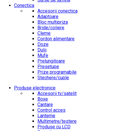
Conectica
Accesorii conectica
Adaptoare
Bloc multipriza
Bride/coliere
Cleme
Cordon alimentare
Doze
Dulii
Mufe
Prelungitoare
Presetupe
Prize programabile
Stechere/cuple
Produse electronice
Accesorii tv/satelit
Boxe
Cantare
Control acces
Lanterne
Multimetre/testere
Produse cu LCD