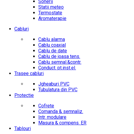
Sonerii
Statii meteo
Termostate
Aromaterapie
Cabluri
Cablu alarma
Cablu coaxial
Cablu de date
Cablu de joasa tens.
Cablu semnal.&contr.
Conduct. pt.inst.el.
Trasee cabluri
Jgheaburi PVC
Tubulatura din PVC
Protectie
Cofrete
Comanda & semnaliz.
Intr. modulare
Masura & compens. ER
Tablouri