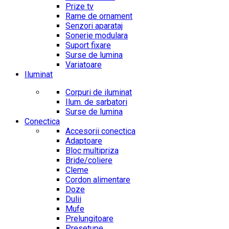
Prize tv
Rame de ornament
Senzori aparataj
Sonerie modulara
Suport fixare
Surse de lumina
Variatoare
Iluminat
Corpuri de iluminat
Ilum. de sarbatori
Surse de lumina
Conectica
Accesorii conectica
Adaptoare
Bloc multipriza
Bride/coliere
Cleme
Cordon alimentare
Doze
Dulii
Mufe
Prelungitoare
Presetupe