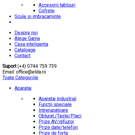
Accesorii tablouri
Cofrete
Scule si imbracaminte
Despre noi
Alege Gama
Casa inteligenta
Cataloage
Contact
Suport
(+4) 0744 759 739
Email: office@elda.ro
Toate Categoriile
Aparataj
Aparataj Industrial
Functii speciale
Intrerupatoare
Obturat./Taste/Placi
Prize AV/difuzor
Prize date/telefon
Prize de forta