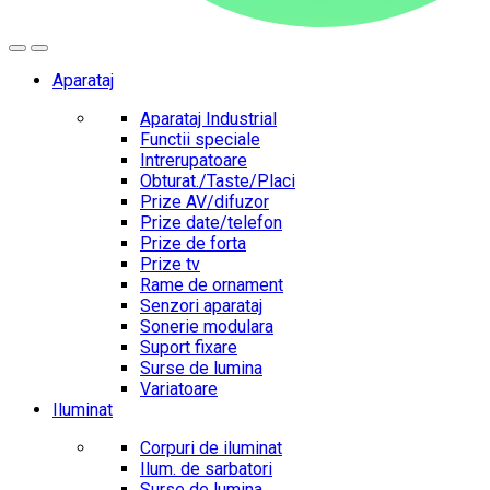
Aparataj
Aparataj Industrial
Functii speciale
Intrerupatoare
Obturat./Taste/Placi
Prize AV/difuzor
Prize date/telefon
Prize de forta
Prize tv
Rame de ornament
Senzori aparataj
Sonerie modulara
Suport fixare
Surse de lumina
Variatoare
Iluminat
Corpuri de iluminat
Ilum. de sarbatori
Surse de lumina