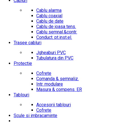
Cabluri
Cablu alarma
Cablu coaxial
Cablu de date
Cablu de joasa tens.
Cablu semnal.&contr.
Conduct. pt.inst.el.
Trasee cabluri
Jgheaburi PVC
Tubulatura din PVC
Protectie
Cofrete
Comanda & semnaliz.
Intr. modulare
Masura & compens. ER
Tablouri
Accesorii tablouri
Cofrete
Scule si imbracaminte