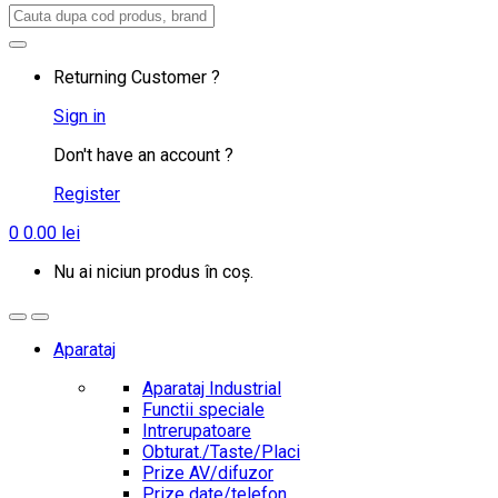
Search
for:
Returning Customer ?
Sign in
Don't have an account ?
Register
0
0.00
lei
Nu ai niciun produs în coș.
Aparataj
Aparataj Industrial
Functii speciale
Intrerupatoare
Obturat./Taste/Placi
Prize AV/difuzor
Prize date/telefon