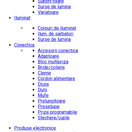
Suport fixare
Surse de lumina
Variatoare
Iluminat
Corpuri de iluminat
Ilum. de sarbatori
Surse de lumina
Conectica
Accesorii conectica
Adaptoare
Bloc multipriza
Bride/coliere
Cleme
Cordon alimentare
Doze
Dulii
Mufe
Prelungitoare
Presetupe
Prize programabile
Stechere/cuple
Produse electronice