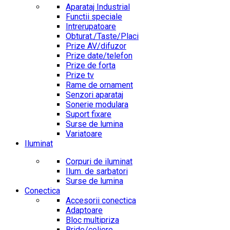
Aparataj Industrial
Functii speciale
Intrerupatoare
Obturat./Taste/Placi
Prize AV/difuzor
Prize date/telefon
Prize de forta
Prize tv
Rame de ornament
Senzori aparataj
Sonerie modulara
Suport fixare
Surse de lumina
Variatoare
Iluminat
Corpuri de iluminat
Ilum. de sarbatori
Surse de lumina
Conectica
Accesorii conectica
Adaptoare
Bloc multipriza
Bride/coliere