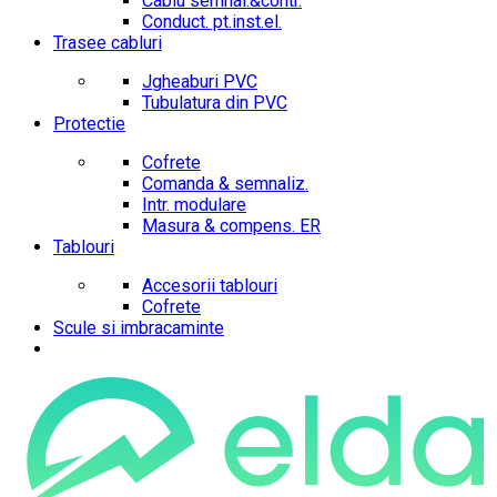
Cablu semnal.&contr.
Conduct. pt.inst.el.
Trasee cabluri
Jgheaburi PVC
Tubulatura din PVC
Protectie
Cofrete
Comanda & semnaliz.
Intr. modulare
Masura & compens. ER
Tablouri
Accesorii tablouri
Cofrete
Scule si imbracaminte