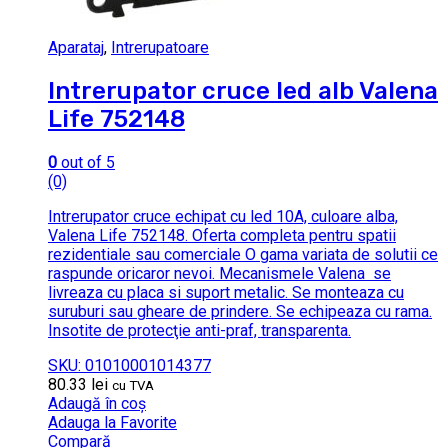
Aparataj
,
Intrerupatoare
Intrerupator cruce led alb Valena
Life 752148
0
out of 5
(0)
Intrerupator cruce echipat cu led 10A, culoare alba,
Valena Life 752148. Oferta completa pentru spatii
rezidentiale sau comerciale O gama variata de solutii ce
raspunde oricaror nevoi. Mecanismele Valena se
livreaza cu placa si suport metalic. Se monteaza cu
suruburi sau gheare de prindere. Se echipeaza cu rama.
Insotite de protecţie anti-praf, transparenta.
SKU: 01010001014377
80.33
lei
cu TVA
Adaugă în coș
Adauga la Favorite
Compară