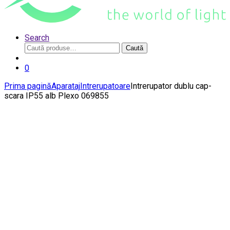
Search
Caută
Caută
după:
0
Prima pagină
Aparataj
Intrerupatoare
Intrerupator dublu cap-
scara IP55 alb Plexo 069855