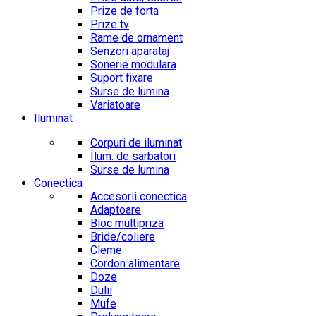
Prize de forta
Prize tv
Rame de ornament
Senzori aparataj
Sonerie modulara
Suport fixare
Surse de lumina
Variatoare
Iluminat
Corpuri de iluminat
Ilum. de sarbatori
Surse de lumina
Conectica
Accesorii conectica
Adaptoare
Bloc multipriza
Bride/coliere
Cleme
Cordon alimentare
Doze
Dulii
Mufe