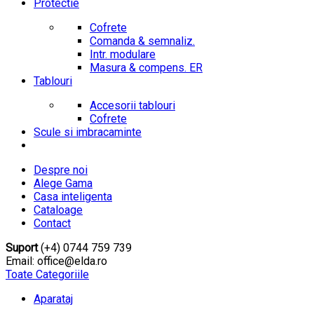
Protectie
Cofrete
Comanda & semnaliz.
Intr. modulare
Masura & compens. ER
Tablouri
Accesorii tablouri
Cofrete
Scule si imbracaminte
Despre noi
Alege Gama
Casa inteligenta
Cataloage
Contact
Suport
(+4) 0744 759 739
Email: office@elda.ro
Toate Categoriile
Aparataj