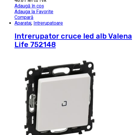
48.81
lei
cu TVA
Adaugă în coș
Adauga la Favorite
Compară
Aparataj
,
Intrerupatoare
Intrerupator cruce led alb Valena
Life 752148