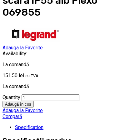
scara IP55 alb Plexo
069855
Adauga la Favorite
Availability:
La comandă
151.50
lei
cu TVA
La comandă
Quantity
Adaugă în coș
Adauga la Favorite
Compară
Specification