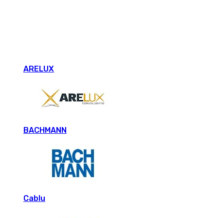
ARELUX
BACHMANN
Cablu