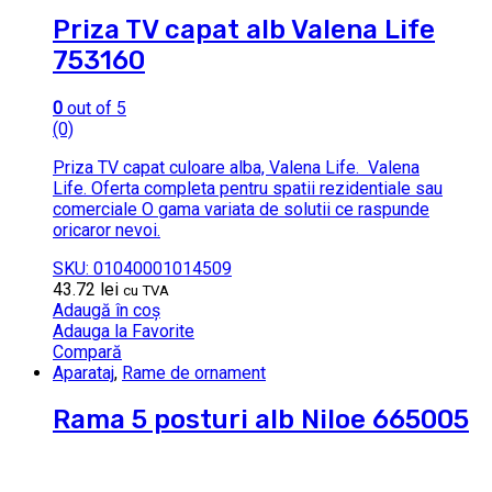
Priza TV capat alb Valena Life
753160
0
out of 5
(0)
Priza TV capat culoare alba, Valena Life. Valena
Life. Oferta completa pentru spatii rezidentiale sau
comerciale O gama variata de solutii ce raspunde
oricaror nevoi.
SKU: 01040001014509
43.72
lei
cu TVA
Adaugă în coș
Adauga la Favorite
Compară
Aparataj
,
Rame de ornament
Rama 5 posturi alb Niloe 665005