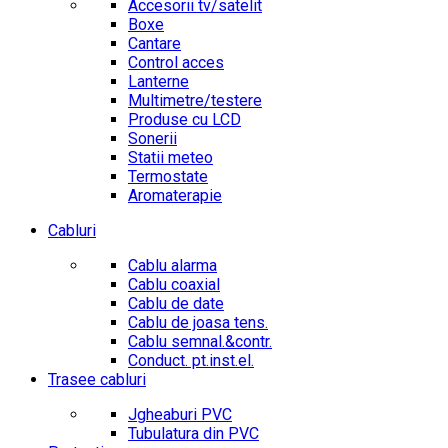
Accesorii tv/satelit
Boxe
Cantare
Control acces
Lanterne
Multimetre/testere
Produse cu LCD
Sonerii
Statii meteo
Termostate
Aromaterapie
Cabluri
Cablu alarma
Cablu coaxial
Cablu de date
Cablu de joasa tens.
Cablu semnal.&contr.
Conduct. pt.inst.el.
Trasee cabluri
Jgheaburi PVC
Tubulatura din PVC