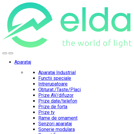
Skip
Skip
to
to
navigation
content
Aparataj
Aparataj Industrial
Functii speciale
Intrerupatoare
Obturat./Taste/Placi
Prize AV/difuzor
Prize date/telefon
Prize de forta
Prize tv
Rame de ornament
Senzori aparataj
Sonerie modulara