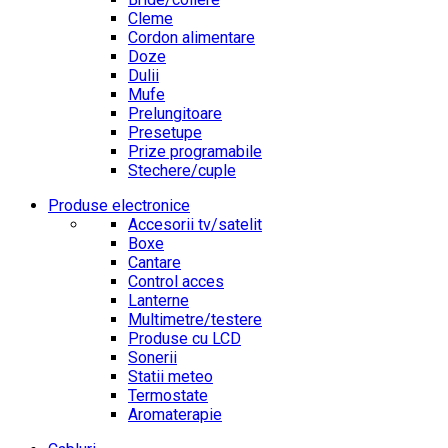
Cleme
Cordon alimentare
Doze
Dulii
Mufe
Prelungitoare
Presetupe
Prize programabile
Stechere/cuple
Produse electronice
Accesorii tv/satelit
Boxe
Cantare
Control acces
Lanterne
Multimetre/testere
Produse cu LCD
Sonerii
Statii meteo
Termostate
Aromaterapie