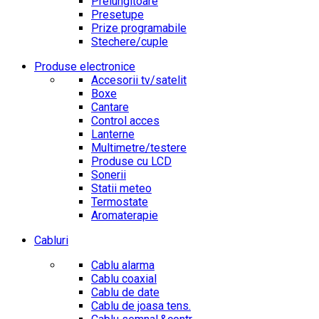
Prelungitoare
Presetupe
Prize programabile
Stechere/cuple
Produse electronice
Accesorii tv/satelit
Boxe
Cantare
Control acces
Lanterne
Multimetre/testere
Produse cu LCD
Sonerii
Statii meteo
Termostate
Aromaterapie
Cabluri
Cablu alarma
Cablu coaxial
Cablu de date
Cablu de joasa tens.