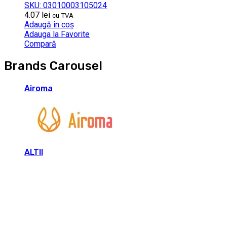
SKU: 03010003105024
4.07
lei
cu TVA
Adaugă în coș
Adauga la Favorite
Compară
Brands Carousel
Airoma
ALTII