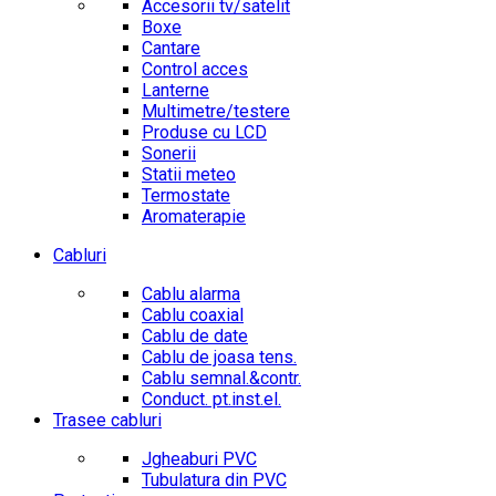
Accesorii tv/satelit
Boxe
Cantare
Control acces
Lanterne
Multimetre/testere
Produse cu LCD
Sonerii
Statii meteo
Termostate
Aromaterapie
Cabluri
Cablu alarma
Cablu coaxial
Cablu de date
Cablu de joasa tens.
Cablu semnal.&contr.
Conduct. pt.inst.el.
Trasee cabluri
Jgheaburi PVC
Tubulatura din PVC