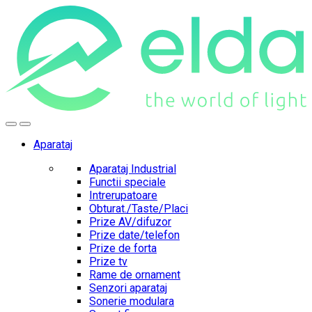
Skip
Skip
to
to
navigation
content
Aparataj
Aparataj Industrial
Functii speciale
Intrerupatoare
Obturat./Taste/Placi
Prize AV/difuzor
Prize date/telefon
Prize de forta
Prize tv
Rame de ornament
Senzori aparataj
Sonerie modulara