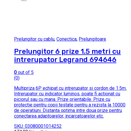
Prelungitor cu cablu
,
Conectica
,
Prelungitoare
Prelungitor 6 prize 1.5 metri cu
intrerupator Legrand 694646
0
out of 5
(0)
Multipriza 6P echipat cu intrerupator si cordon de 1.5m.
Intrerupator cu indicator luminos, poate fi actionat cu
piciorul sau cu mana. Prize orientabile. Prize cu
protectie pentru copii testate pentru a rezista la 10000
de operatiuni. Distanta optima intre doua prize pentru
conectarea adaptoarelor, incarcatoarelor etc.
SKU: 03080001014252