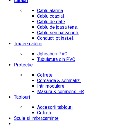
Cabluri
Cablu alarma
Cablu coaxial
Cablu de date
Cablu de joasa tens.
Cablu semnal.&contr.
Conduct. pt.inst.el.
Trasee cabluri
Jgheaburi PVC
Tubulatura din PVC
Protectie
Cofrete
Comanda & semnaliz.
Intr. modulare
Masura & compens. ER
Tablouri
Accesorii tablouri
Cofrete
Scule si imbracaminte