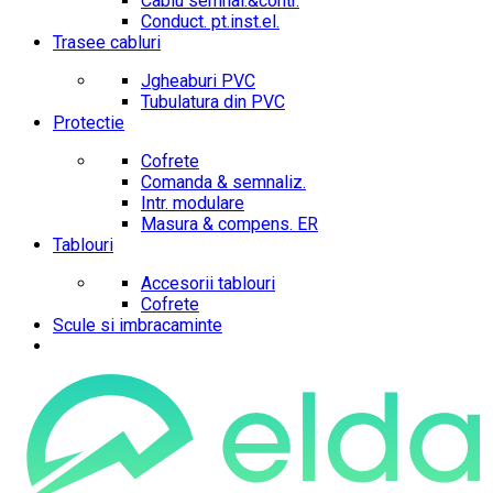
Cablu semnal.&contr.
Conduct. pt.inst.el.
Trasee cabluri
Jgheaburi PVC
Tubulatura din PVC
Protectie
Cofrete
Comanda & semnaliz.
Intr. modulare
Masura & compens. ER
Tablouri
Accesorii tablouri
Cofrete
Scule si imbracaminte