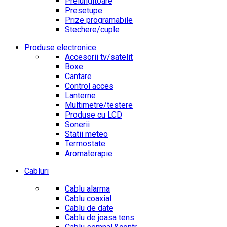
Prelungitoare
Presetupe
Prize programabile
Stechere/cuple
Produse electronice
Accesorii tv/satelit
Boxe
Cantare
Control acces
Lanterne
Multimetre/testere
Produse cu LCD
Sonerii
Statii meteo
Termostate
Aromaterapie
Cabluri
Cablu alarma
Cablu coaxial
Cablu de date
Cablu de joasa tens.