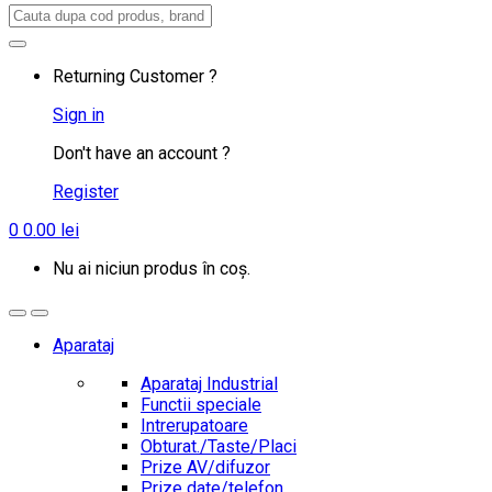
Search
for:
Returning Customer ?
Sign in
Don't have an account ?
Register
0
0.00
lei
Nu ai niciun produs în coș.
Aparataj
Aparataj Industrial
Functii speciale
Intrerupatoare
Obturat./Taste/Placi
Prize AV/difuzor
Prize date/telefon