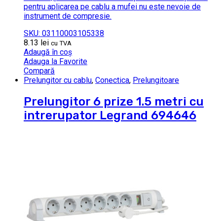
pentru aplicarea pe cablu a mufei nu este nevoie de
instrument de compresie.
SKU: 03110003105338
8.13
lei
cu TVA
Adaugă în coș
Adauga la Favorite
Compară
Prelungitor cu cablu
,
Conectica
,
Prelungitoare
Prelungitor 6 prize 1.5 metri cu
intrerupator Legrand 694646