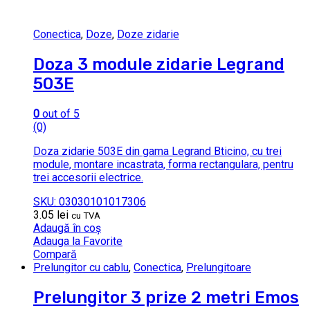
Conectica
,
Doze
,
Doze zidarie
Doza 3 module zidarie Legrand
503E
0
out of 5
(0)
Doza zidarie 503E din gama Legrand Bticino, cu trei
module, montare incastrata, forma rectangulara, pentru
trei accesorii electrice.
SKU: 03030101017306
3.05
lei
cu TVA
Adaugă în coș
Adauga la Favorite
Compară
Prelungitor cu cablu
,
Conectica
,
Prelungitoare
Prelungitor 3 prize 2 metri Emos