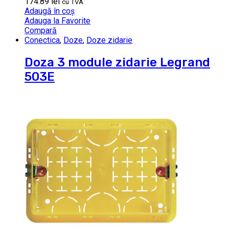
174.89
lei
cu TVA
Adaugă în coș
Adauga la Favorite
Compară
Conectica
,
Doze
,
Doze zidarie
Doza 3 module zidarie Legrand
503E