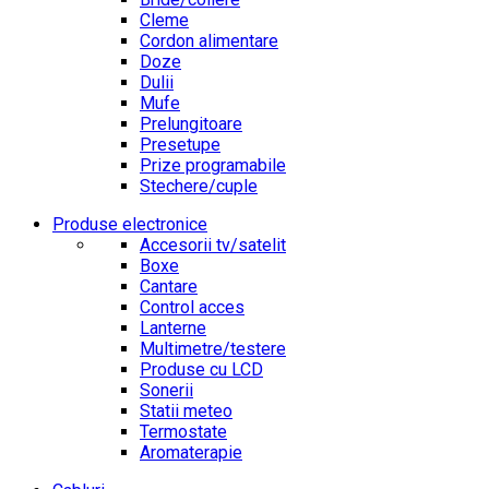
Cleme
Cordon alimentare
Doze
Dulii
Mufe
Prelungitoare
Presetupe
Prize programabile
Stechere/cuple
Produse electronice
Accesorii tv/satelit
Boxe
Cantare
Control acces
Lanterne
Multimetre/testere
Produse cu LCD
Sonerii
Statii meteo
Termostate
Aromaterapie