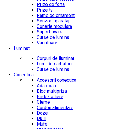
Prize de forta
Prize tv
Rame de ornament
Senzori aparataj
Sonerie modulara
Suport fixare
Surse de lumina
Variatoare
Iluminat
Corpuri de iluminat
Ilum. de sarbatori
Surse de lumina
Conectica
Accesorii conectica
Adaptoare
Bloc multipriza
Bride/coliere
Cleme
Cordon alimentare
Doze
Dulii
Mufe