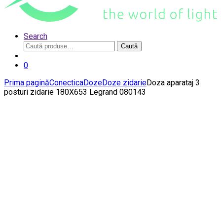
Search
Caută
Caută
după:
0
Prima pagină
Conectica
Doze
Doze zidarie
Doza aparataj 3
posturi zidarie 180X653 Legrand 080143