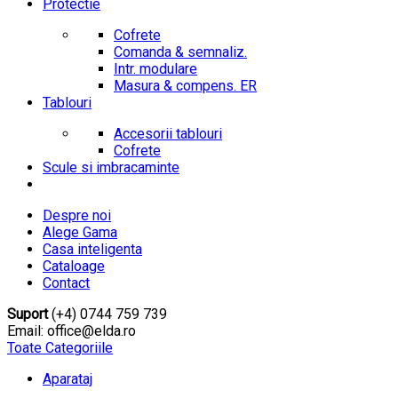
Protectie
Cofrete
Comanda & semnaliz.
Intr. modulare
Masura & compens. ER
Tablouri
Accesorii tablouri
Cofrete
Scule si imbracaminte
Despre noi
Alege Gama
Casa inteligenta
Cataloage
Contact
Suport
(+4) 0744 759 739
Email: office@elda.ro
Toate Categoriile
Aparataj