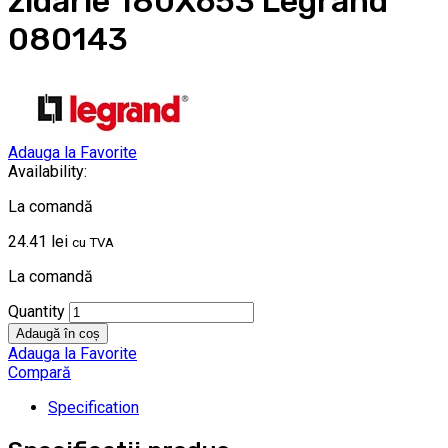
zidarie 180X653 Legrand
080143
Adauga la Favorite
Availability:
La comandă
24.41
lei
cu TVA
La comandă
Quantity
Adaugă în coș
Adauga la Favorite
Compară
Specification