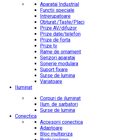
Aparataj Industrial
Functii speciale
Intrerupatoare
Obturat./Taste/Placi
Prize AV/difuzor
Prize date/telefon
Prize de forta
Prize tv
Rame de ornament
Senzori aparataj
Sonerie modulara
Suport fixare
Surse de lumina
Variatoare
Iluminat
Corpuri de iluminat
Ilum. de sarbatori
Surse de lumina
Conectica
Accesorii conectica
Adaptoare
Bloc multipriza
Bride/coliere