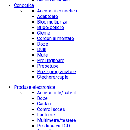
Conectica
Accesorii conectica
Adaptoare
Bloc multipriza
Bride/coliere
Cleme
Cordon alimentare
Doze
Dulii
Mufe
Prelungitoare
Presetupe
Prize programabile
Stechere/cuple
Produse electronice
Accesorii tv/satelit
Boxe
Cantare
Control acces
Lanterne
Multimetre/testere
Produse cu LCD