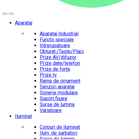
Aparataj
Aparataj Industrial
Functii speciale
Intrerupatoare
Obturat./Taste/Placi
Prize AV/difuzor
Prize date/telefon
Prize de forta
Prize tv
Rame de ornament
Senzori aparataj
Sonerie modulara
Suport fixare
Surse de lumina
Variatoare
Iluminat
Corpuri de iluminat
Ilum. de sarbatori
Surse de lumina