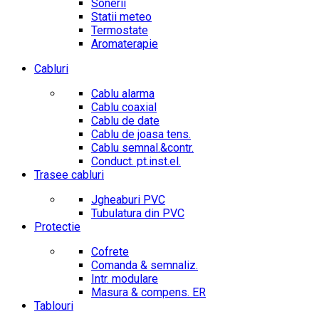
Sonerii
Statii meteo
Termostate
Aromaterapie
Cabluri
Cablu alarma
Cablu coaxial
Cablu de date
Cablu de joasa tens.
Cablu semnal.&contr.
Conduct. pt.inst.el.
Trasee cabluri
Jgheaburi PVC
Tubulatura din PVC
Protectie
Cofrete
Comanda & semnaliz.
Intr. modulare
Masura & compens. ER
Tablouri