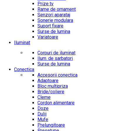
Prize tv
Rame de ornament
Senzori aparataj
Sonerie modulara
Suport fixare
Surse de lumina
Variatoare
Iluminat
Corpuri de iluminat
Ilum. de sarbatori
Surse de lumina
Conectica
Accesorii conectica
Adaptoare
Bloc multipriza
Bride/coliere
Cleme
Cordon alimentare
Doze
Dulii
Mufe
Prelungitoare
Presetupe