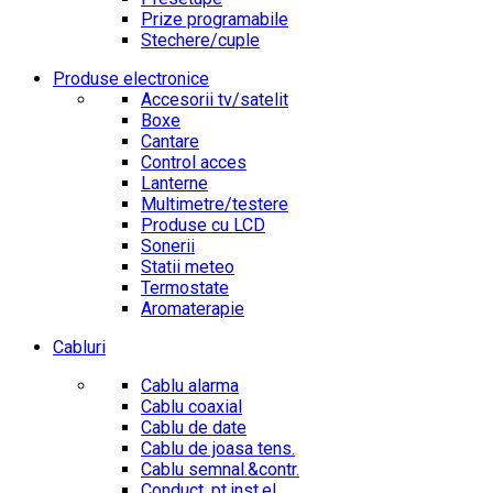
Prize programabile
Stechere/cuple
Produse electronice
Accesorii tv/satelit
Boxe
Cantare
Control acces
Lanterne
Multimetre/testere
Produse cu LCD
Sonerii
Statii meteo
Termostate
Aromaterapie
Cabluri
Cablu alarma
Cablu coaxial
Cablu de date
Cablu de joasa tens.
Cablu semnal.&contr.
Conduct. pt.inst.el.