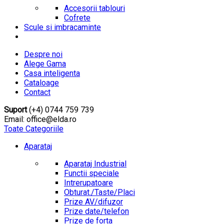
Accesorii tablouri
Cofrete
Scule si imbracaminte
Despre noi
Alege Gama
Casa inteligenta
Cataloage
Contact
Suport
(+4) 0744 759 739
Email: office@elda.ro
Toate Categoriile
Aparataj
Aparataj Industrial
Functii speciale
Intrerupatoare
Obturat./Taste/Placi
Prize AV/difuzor
Prize date/telefon
Prize de forta