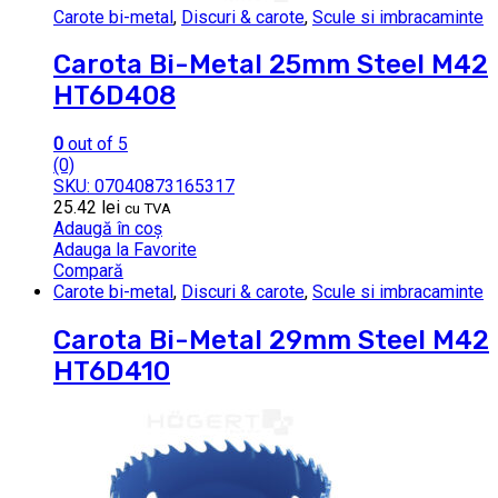
Carote bi-metal
,
Discuri & carote
,
Scule si imbracaminte
Carota Bi-Metal 25mm Steel M42
HT6D408
0
out of 5
(0)
SKU: 07040873165317
25.42
lei
cu TVA
Adaugă în coș
Adauga la Favorite
Compară
Carote bi-metal
,
Discuri & carote
,
Scule si imbracaminte
Carota Bi-Metal 29mm Steel M42
HT6D410