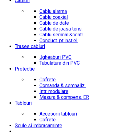
Cabluri
Cablu alarma
Cablu coaxial
Cablu de date
Cablu de joasa tens.
Cablu semnal.&contr.
Conduct. pt.inst.el.
Trasee cabluri
Jgheaburi PVC
Tubulatura din PVC
Protectie
Cofrete
Comanda & semnaliz.
Intr. modulare
Masura & compens. ER
Tablouri
Accesorii tablouri
Cofrete
Scule si imbracaminte