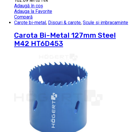
102.69
lei
cu TVA
Adaugă în coș
Adauga la Favorite
Compară
Carote bi-metal
,
Discuri & carote
,
Scule si imbracaminte
Carota Bi-Metal 127mm Steel
M42 HT6D453