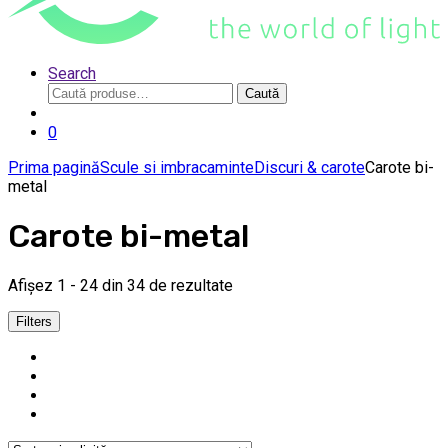
Search
Caută
Caută
după:
0
Prima pagină
Scule si imbracaminte
Discuri & carote
Carote bi-
metal
Carote bi-metal
Afișez 1 - 24 din 34 de rezultate
Filters