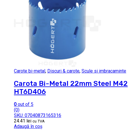
Carote bi-metal
,
Discuri & carote
,
Scule si imbracaminte
Carota Bi-Metal 22mm Steel M42
HT6D406
0
out of 5
(0)
SKU: 07040873165316
24.41
lei
cu TVA
Adaugă în coș