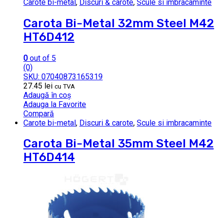
Carote bi-metal
,
Discuri & carote
,
Scule si imbracaminte
Carota Bi-Metal 32mm Steel M42
HT6D412
0
out of 5
(0)
SKU: 07040873165319
27.45
lei
cu TVA
Adaugă în coș
Adauga la Favorite
Compară
Carote bi-metal
,
Discuri & carote
,
Scule si imbracaminte
Carota Bi-Metal 35mm Steel M42
HT6D414