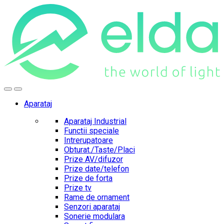
Skip
Skip
to
to
navigation
content
Aparataj
Aparataj Industrial
Functii speciale
Intrerupatoare
Obturat./Taste/Placi
Prize AV/difuzor
Prize date/telefon
Prize de forta
Prize tv
Rame de ornament
Senzori aparataj
Sonerie modulara