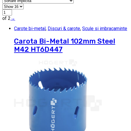
of 2
→
Carote bi-metal
,
Discuri & carote
,
Scule si imbracaminte
Carota Bi-Metal 102mm Steel
M42 HT6D447