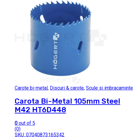
Carote bi-metal
,
Discuri & carote
,
Scule si imbracaminte
Carota Bi-Metal 105mm Steel
M42 HT6D448
0
out of 5
(0)
SKU: 07040873165342