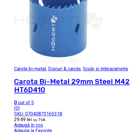
Carote bi-metal
,
Discuri & carote
,
Scule si imbracaminte
Carota Bi-Metal 29mm Steel M42
HT6D410
0
out of 5
(0)
SKU: 07040873165318
29.49
lei
cu TVA
Adaugă în coș
Adauga la Favorite