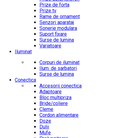
Prize de forta
Prize tv
Rame de ornament
Senzori aparataj
Sonerie modulara
Suport fixare
Surse de lumina
Variatoare
Iluminat
Corpuri de iluminat
Ilum. de sarbatori
Surse de lumina
Conectica
Accesorii conectica
Adaptoare
Bloc multipriza
Bride/coliere
Cleme
Cordon alimentare
Doze
Dulii
Mufe