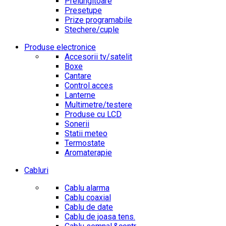
Prelungitoare
Presetupe
Prize programabile
Stechere/cuple
Produse electronice
Accesorii tv/satelit
Boxe
Cantare
Control acces
Lanterne
Multimetre/testere
Produse cu LCD
Sonerii
Statii meteo
Termostate
Aromaterapie
Cabluri
Cablu alarma
Cablu coaxial
Cablu de date
Cablu de joasa tens.