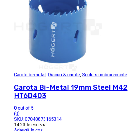
Carote bi-metal
,
Discuri & carote
,
Scule si imbracaminte
Carota Bi-Metal 19mm Steel M42
HT6D403
0
out of 5
(0)
SKU: 07040873165314
14.23
lei
cu TVA
Adaugă în coș