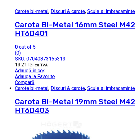
Carote bi-metal
,
Discuri & carote
,
Scule si imbracaminte
Carota Bi-Metal 16mm Steel M42
HT6D401
0
out of 5
(0)
SKU: 07040873165313
13.21
lei
cu TVA
Adaugă în coș
Adauga la Favorite
Compară
Carote bi-metal
,
Discuri & carote
,
Scule si imbracaminte
Carota Bi-Metal 19mm Steel M42
HT6D403