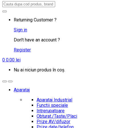
Search
for:
Returning Customer ?
Sign in
Don't have an account ?
Register
0
0.00
lei
Nu ai niciun produs în coș.
Aparataj
Aparataj Industrial
Functii speciale
Intrerupatoare
Obturat./Taste/Placi
Prize AV/difuzor
Prize date/telefon