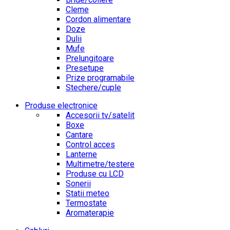
Cleme
Cordon alimentare
Doze
Dulii
Mufe
Prelungitoare
Presetupe
Prize programabile
Stechere/cuple
Produse electronice
Accesorii tv/satelit
Boxe
Cantare
Control acces
Lanterne
Multimetre/testere
Produse cu LCD
Sonerii
Statii meteo
Termostate
Aromaterapie