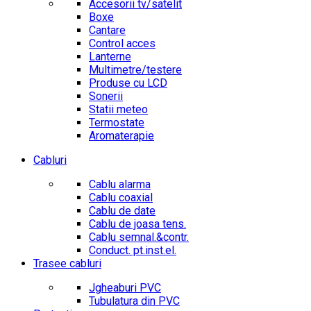
Accesorii tv/satelit
Boxe
Cantare
Control acces
Lanterne
Multimetre/testere
Produse cu LCD
Sonerii
Statii meteo
Termostate
Aromaterapie
Cabluri
Cablu alarma
Cablu coaxial
Cablu de date
Cablu de joasa tens.
Cablu semnal.&contr.
Conduct. pt.inst.el.
Trasee cabluri
Jgheaburi PVC
Tubulatura din PVC