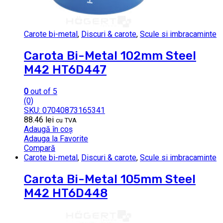
Carote bi-metal
,
Discuri & carote
,
Scule si imbracaminte
Carota Bi-Metal 102mm Steel
M42 HT6D447
0
out of 5
(0)
SKU: 07040873165341
88.46
lei
cu TVA
Adaugă în coș
Adauga la Favorite
Compară
Carote bi-metal
,
Discuri & carote
,
Scule si imbracaminte
Carota Bi-Metal 105mm Steel
M42 HT6D448