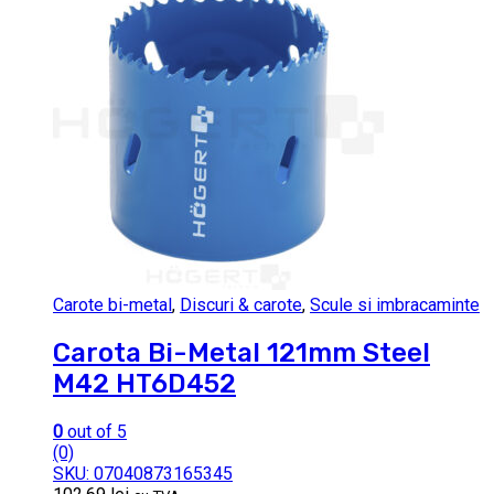
Carote bi-metal
,
Discuri & carote
,
Scule si imbracaminte
Carota Bi-Metal 121mm Steel
M42 HT6D452
0
out of 5
(0)
SKU: 07040873165345