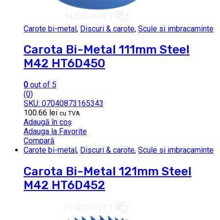
Carote bi-metal
,
Discuri & carote
,
Scule si imbracaminte
Carota Bi-Metal 111mm Steel
M42 HT6D450
0
out of 5
(0)
SKU: 07040873165343
100.66
lei
cu TVA
Adaugă în coș
Adauga la Favorite
Compară
Carote bi-metal
,
Discuri & carote
,
Scule si imbracaminte
Carota Bi-Metal 121mm Steel
M42 HT6D452