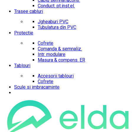
Cablu semnal.&contr.
Conduct. pt.inst.el.
Trasee cabluri
Jgheaburi PVC
Tubulatura din PVC
Protectie
Cofrete
Comanda & semnaliz.
Intr. modulare
Masura & compens. ER
Tablouri
Accesorii tablouri
Cofrete
Scule si imbracaminte