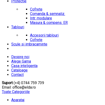
Protectie
Cofrete
Comanda & semnaliz.
Intr. modulare
Masura & compens. ER
Tablouri
Accesorii tablouri
Cofrete
Scule si imbracaminte
Despre noi
Alege Gama
Casa inteligenta
Cataloage
Contact
Suport
(+4) 0744 759 739
Email: office@elda.ro
Toate Categoriile
Aparataj