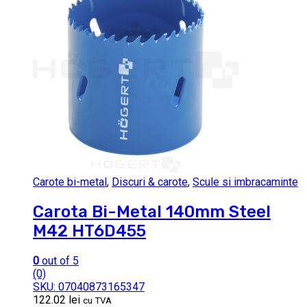
Carote bi-metal
,
Discuri & carote
,
Scule si imbracaminte
Carota Bi-Metal 140mm Steel
M42 HT6D455
0
out of 5
(0)
SKU: 07040873165347
122.02
lei
cu TVA