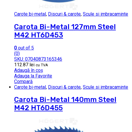
Carote bi-metal
,
Discuri & carote
,
Scule si imbracaminte
Carota Bi-Metal 127mm Steel
M42 HT6D453
0
out of 5
(0)
SKU: 07040873165346
112.87
lei
cu TVA
Adaugă în coș
Adauga la Favorite
Compară
Carote bi-metal
,
Discuri & carote
,
Scule si imbracaminte
Carota Bi-Metal 140mm Steel
M42 HT6D455