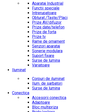
Aparataj Industrial
Functii speciale
Intrerupatoare
Obturat./Taste/Placi
Prize AV/difuzor
Prize date/telefon
Prize de forta
Prize tv
Rame de ornament
Senzori aparataj
Sonerie modulara
Suport fixare
Surse de lumina
Variatoare
Iluminat
Corpuri de iluminat
Ilum. de sarbatori
Surse de lumina
Conectica
Accesorii conectica
Adaptoare
Bloc multipriza
Bride/coliere