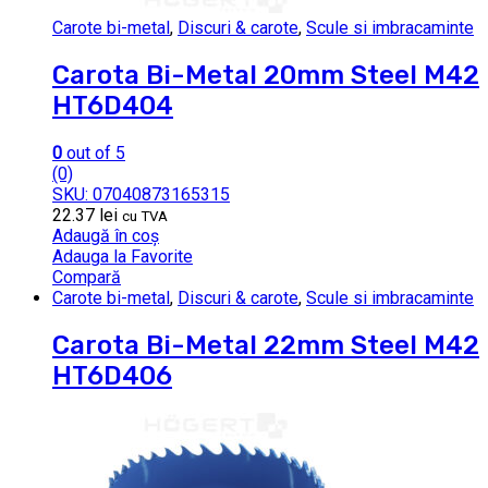
Carote bi-metal
,
Discuri & carote
,
Scule si imbracaminte
Carota Bi-Metal 20mm Steel M42
HT6D404
0
out of 5
(0)
SKU: 07040873165315
22.37
lei
cu TVA
Adaugă în coș
Adauga la Favorite
Compară
Carote bi-metal
,
Discuri & carote
,
Scule si imbracaminte
Carota Bi-Metal 22mm Steel M42
HT6D406