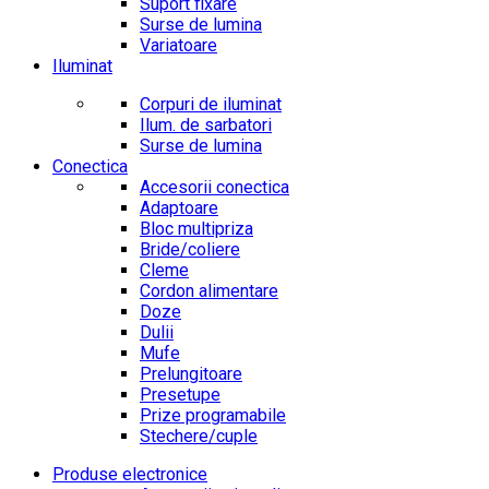
Suport fixare
Surse de lumina
Variatoare
Iluminat
Corpuri de iluminat
Ilum. de sarbatori
Surse de lumina
Conectica
Accesorii conectica
Adaptoare
Bloc multipriza
Bride/coliere
Cleme
Cordon alimentare
Doze
Dulii
Mufe
Prelungitoare
Presetupe
Prize programabile
Stechere/cuple
Produse electronice