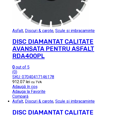
Asfalt
,
Discuri & carote
,
Scule si imbracaminte
DISC DIAMANTAT CALITATE
AVANSATA PENTRU ASFALT
RDA400PL
0
out of 5
(0)
SKU: 07040417146178
912.07
lei
cu TVA
Adaugă în coș
Adauga la Favorite
Compară
Asfalt
,
Discuri & carote
,
Scule si imbracaminte
DISC DIAMANTAT CALITATE