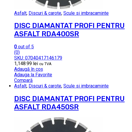
Asfalt
,
Discuri & carote
,
Scule si imbracaminte
DISC DIAMANTAT PROFI PENTRU
ASFALT RDA400SR
0
out of 5
(0)
SKU: 07040417146179
1,148.99
lei
cu TVA
Adaugă în coș
Adauga la Favorite
Compară
Asfalt
,
Discuri & carote
,
Scule si imbracaminte
DISC DIAMANTAT PROFI PENTRU
ASFALT RDA450SR