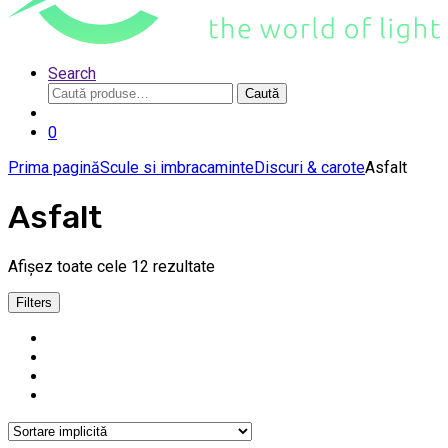
Search
Caută
Caută
după:
0
Prima pagină
Scule si imbracaminte
Discuri & carote
Asfalt
Asfalt
Afișez toate cele 12 rezultate
Filters