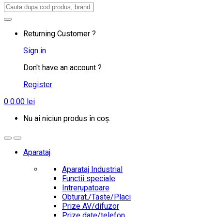
Search
for:
Returning Customer ?
Sign in
Don't have an account ?
Register
0
0.00
lei
Nu ai niciun produs în coș.
Aparataj
Aparataj Industrial
Functii speciale
Intrerupatoare
Obturat./Taste/Placi
Prize AV/difuzor
Prize date/telefon