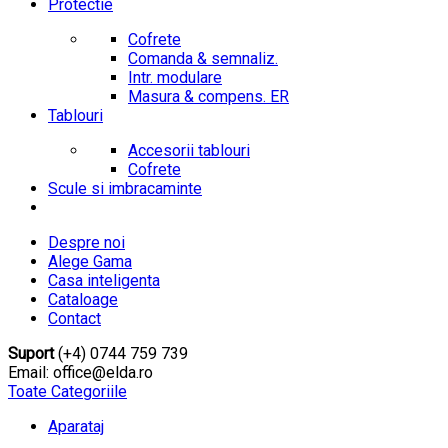
Protectie
Cofrete
Comanda & semnaliz.
Intr. modulare
Masura & compens. ER
Tablouri
Accesorii tablouri
Cofrete
Scule si imbracaminte
Despre noi
Alege Gama
Casa inteligenta
Cataloage
Contact
Suport
(+4) 0744 759 739
Email: office@elda.ro
Toate Categoriile
Aparataj