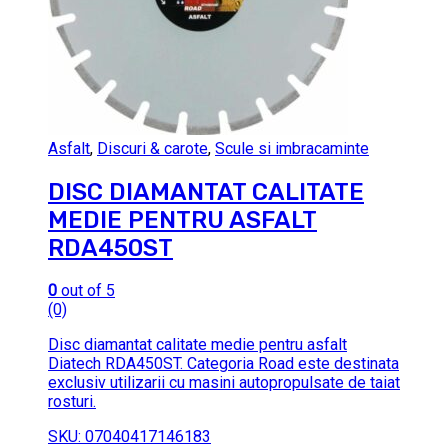
Asfalt
,
Discuri & carote
,
Scule si imbracaminte
DISC DIAMANTAT CALITATE
MEDIE PENTRU ASFALT
RDA450ST
0
out of 5
(0)
Disc diamantat calitate medie pentru asfalt
Diatech RDA450ST. Categoria Road este destinata
exclusiv utilizarii cu masini autopropulsate de taiat
rosturi.
SKU: 07040417146183