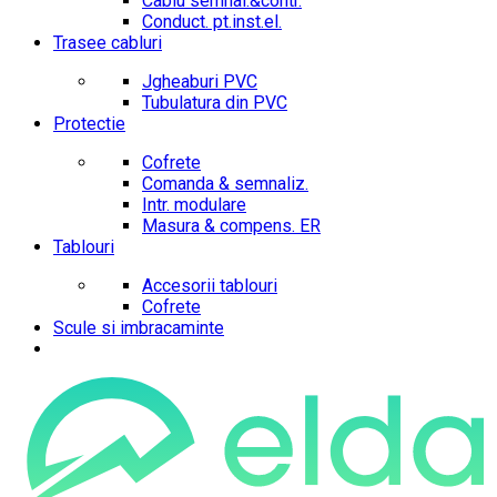
Cablu semnal.&contr.
Conduct. pt.inst.el.
Trasee cabluri
Jgheaburi PVC
Tubulatura din PVC
Protectie
Cofrete
Comanda & semnaliz.
Intr. modulare
Masura & compens. ER
Tablouri
Accesorii tablouri
Cofrete
Scule si imbracaminte