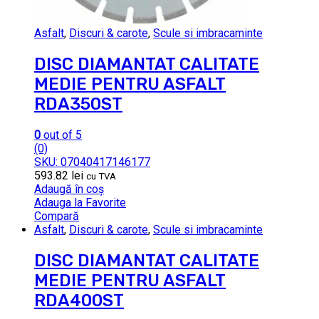
Asfalt
,
Discuri & carote
,
Scule si imbracaminte
DISC DIAMANTAT CALITATE
MEDIE PENTRU ASFALT
RDA350ST
0
out of 5
(0)
SKU: 07040417146177
593.82
lei
cu TVA
Adaugă în coș
Adauga la Favorite
Compară
Asfalt
,
Discuri & carote
,
Scule si imbracaminte
DISC DIAMANTAT CALITATE
MEDIE PENTRU ASFALT
RDA400ST