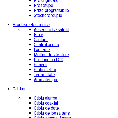
Prelungitoare
Presetupe
Prize programabile
Stechere/cuple
Produse electronice
Accesorii tv/satelit
Boxe
Cantare
Control acces
Lanterne
Multimetre/testere
Produse cu LCD
Sonerii
Statii meteo
Termostate
Aromaterapie
Cabluri
Cablu alarma
Cablu coaxial
Cablu de date
Cablu de joasa tens.