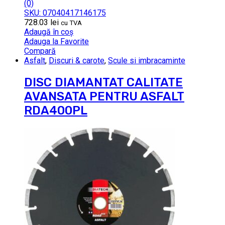
(0)
SKU: 07040417146175
728.03
lei
cu TVA
Adaugă în coș
Adauga la Favorite
Compară
Asfalt
,
Discuri & carote
,
Scule si imbracaminte
DISC DIAMANTAT CALITATE
AVANSATA PENTRU ASFALT
RDA400PL