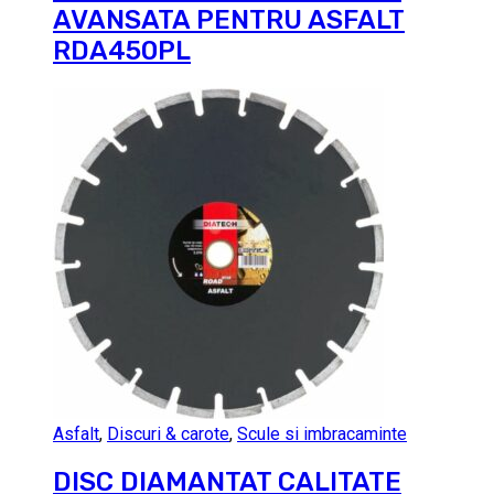
AVANSATA PENTRU ASFALT
RDA450PL
Asfalt
,
Discuri & carote
,
Scule si imbracaminte
DISC DIAMANTAT CALITATE