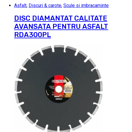
Asfalt
,
Discuri & carote
,
Scule si imbracaminte
DISC DIAMANTAT CALITATE
AVANSATA PENTRU ASFALT
RDA300PL