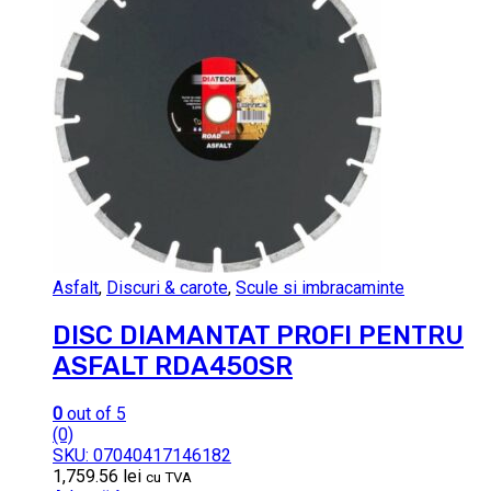
Asfalt
,
Discuri & carote
,
Scule si imbracaminte
DISC DIAMANTAT PROFI PENTRU
ASFALT RDA450SR
0
out of 5
(0)
SKU: 07040417146182
1,759.56
lei
cu TVA