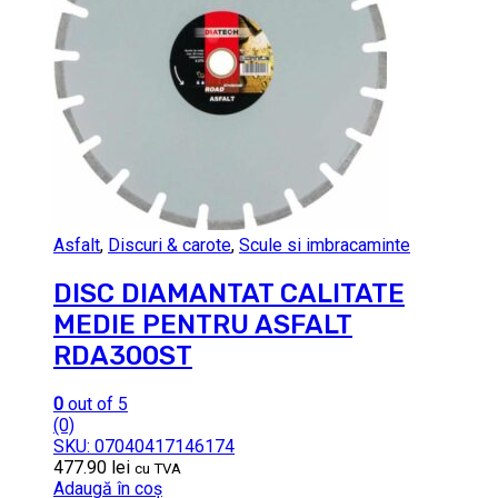
Asfalt
,
Discuri & carote
,
Scule si imbracaminte
DISC DIAMANTAT CALITATE
MEDIE PENTRU ASFALT
RDA300ST
0
out of 5
(0)
SKU: 07040417146174
477.90
lei
cu TVA
Adaugă în coș