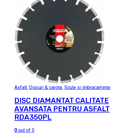
Asfalt
,
Discuri & carote
,
Scule si imbracaminte
DISC DIAMANTAT CALITATE
AVANSATA PENTRU ASFALT
RDA350PL
0
out of 5