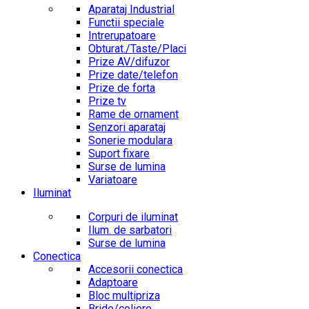
Aparataj Industrial
Functii speciale
Intrerupatoare
Obturat./Taste/Placi
Prize AV/difuzor
Prize date/telefon
Prize de forta
Prize tv
Rame de ornament
Senzori aparataj
Sonerie modulara
Suport fixare
Surse de lumina
Variatoare
Iluminat
Corpuri de iluminat
Ilum. de sarbatori
Surse de lumina
Conectica
Accesorii conectica
Adaptoare
Bloc multipriza
Bride/coliere