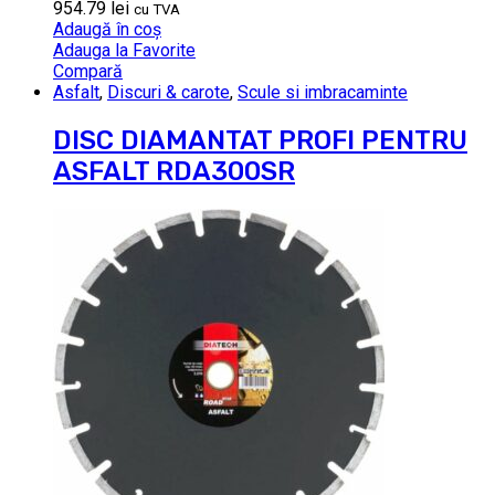
954.79
lei
cu TVA
Adaugă în coș
Adauga la Favorite
Compară
Asfalt
,
Discuri & carote
,
Scule si imbracaminte
DISC DIAMANTAT PROFI PENTRU
ASFALT RDA300SR