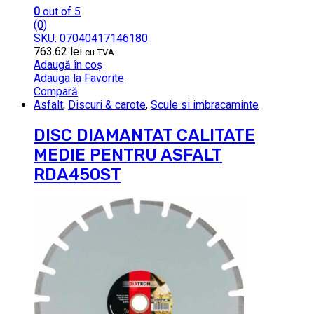
0
out of 5
(0)
SKU: 07040417146180
763.62
lei
cu TVA
Adaugă în coș
Adauga la Favorite
Compară
Asfalt
,
Discuri & carote
,
Scule si imbracaminte
DISC DIAMANTAT CALITATE
MEDIE PENTRU ASFALT
RDA450ST