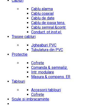
Cabluri
Cablu alarma
Cablu coaxial
Cablu de date
Cablu de joasa tens.
Cablu semnal.&contr.
Conduct. pt.inst.el.
Trasee cabluri
Jgheaburi PVC
Tubulatura din PVC
Protectie
Cofrete
Comanda & semnaliz.
Intr. modulare
Masura & compens. ER
Tablouri
Accesorii tablouri
Cofrete
Scule si imbracaminte