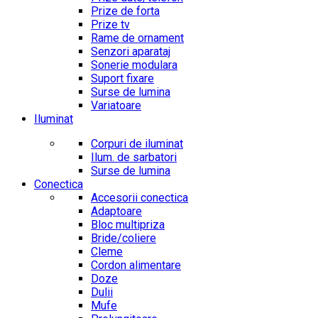
Prize de forta
Prize tv
Rame de ornament
Senzori aparataj
Sonerie modulara
Suport fixare
Surse de lumina
Variatoare
Iluminat
Corpuri de iluminat
Ilum. de sarbatori
Surse de lumina
Conectica
Accesorii conectica
Adaptoare
Bloc multipriza
Bride/coliere
Cleme
Cordon alimentare
Doze
Dulii
Mufe