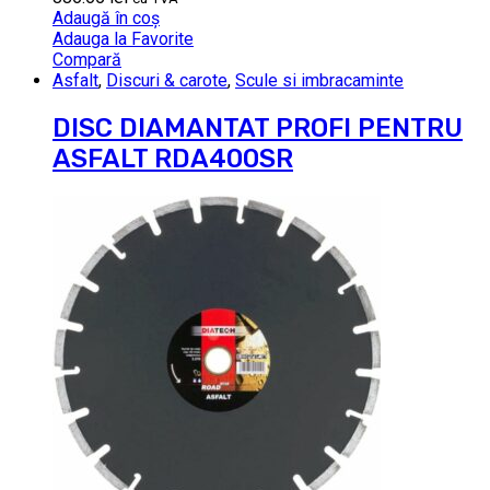
Adaugă în coș
Adauga la Favorite
Compară
Asfalt
,
Discuri & carote
,
Scule si imbracaminte
DISC DIAMANTAT PROFI PENTRU
ASFALT RDA400SR