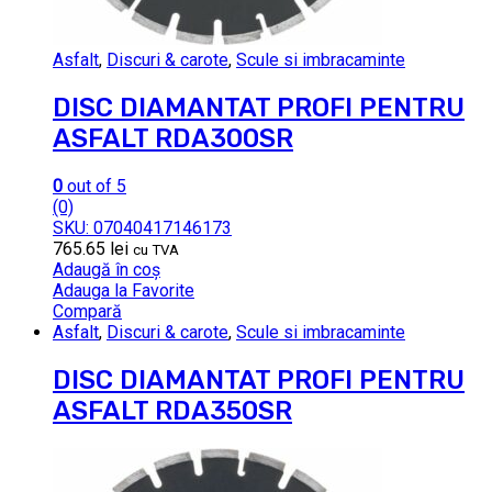
Asfalt
,
Discuri & carote
,
Scule si imbracaminte
DISC DIAMANTAT PROFI PENTRU
ASFALT RDA300SR
0
out of 5
(0)
SKU: 07040417146173
765.65
lei
cu TVA
Adaugă în coș
Adauga la Favorite
Compară
Asfalt
,
Discuri & carote
,
Scule si imbracaminte
DISC DIAMANTAT PROFI PENTRU
ASFALT RDA350SR