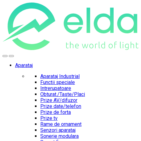
Skip
Skip
to
to
navigation
content
Aparataj
Aparataj Industrial
Functii speciale
Intrerupatoare
Obturat./Taste/Placi
Prize AV/difuzor
Prize date/telefon
Prize de forta
Prize tv
Rame de ornament
Senzori aparataj
Sonerie modulara