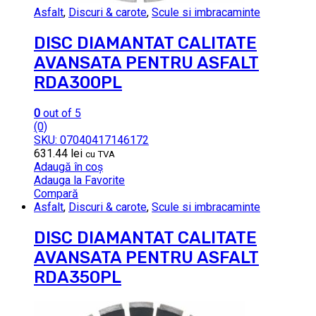
Asfalt
,
Discuri & carote
,
Scule si imbracaminte
DISC DIAMANTAT CALITATE
AVANSATA PENTRU ASFALT
RDA300PL
0
out of 5
(0)
SKU: 07040417146172
631.44
lei
cu TVA
Adaugă în coș
Adauga la Favorite
Compară
Asfalt
,
Discuri & carote
,
Scule si imbracaminte
DISC DIAMANTAT CALITATE
AVANSATA PENTRU ASFALT
RDA350PL