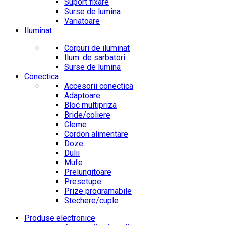
Suport fixare
Surse de lumina
Variatoare
Iluminat
Corpuri de iluminat
Ilum. de sarbatori
Surse de lumina
Conectica
Accesorii conectica
Adaptoare
Bloc multipriza
Bride/coliere
Cleme
Cordon alimentare
Doze
Dulii
Mufe
Prelungitoare
Presetupe
Prize programabile
Stechere/cuple
Produse electronice