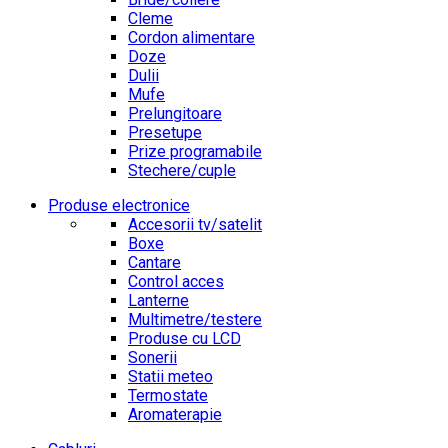
Cleme
Cordon alimentare
Doze
Dulii
Mufe
Prelungitoare
Presetupe
Prize programabile
Stechere/cuple
Produse electronice
Accesorii tv/satelit
Boxe
Cantare
Control acces
Lanterne
Multimetre/testere
Produse cu LCD
Sonerii
Statii meteo
Termostate
Aromaterapie