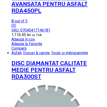
AVANSATA PENTRU ASFALT
RDA450PL
0
out of 5
(0)
SKU: 07040417146181
1,116.45
lei
cu TVA
Adaugă în coș
Adauga la Favorite
Compară
Asfalt
,
Discuri & carote
,
Scule si imbracaminte
DISC DIAMANTAT CALITATE
MEDIE PENTRU ASFALT
RDA300ST