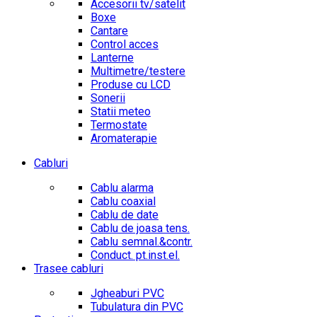
Accesorii tv/satelit
Boxe
Cantare
Control acces
Lanterne
Multimetre/testere
Produse cu LCD
Sonerii
Statii meteo
Termostate
Aromaterapie
Cabluri
Cablu alarma
Cablu coaxial
Cablu de date
Cablu de joasa tens.
Cablu semnal.&contr.
Conduct. pt.inst.el.
Trasee cabluri
Jgheaburi PVC
Tubulatura din PVC