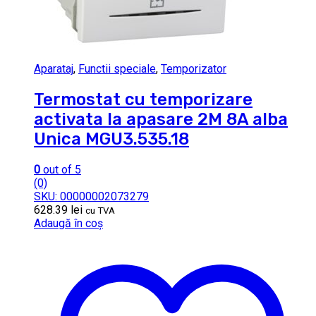
Aparataj
,
Functii speciale
,
Temporizator
Termostat cu temporizare
activata la apasare 2M 8A alba
Unica MGU3.535.18
0
out of 5
(0)
SKU: 00000002073279
628.39
lei
cu TVA
Adaugă în coș