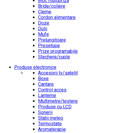
Bloc multipriza
Bride/coliere
Cleme
Cordon alimentare
Doze
Dulii
Mufe
Prelungitoare
Presetupe
Prize programabile
Stechere/cuple
Produse electronice
Accesorii tv/satelit
Boxe
Cantare
Control acces
Lanterne
Multimetre/testere
Produse cu LCD
Sonerii
Statii meteo
Termostate
Aromaterapie