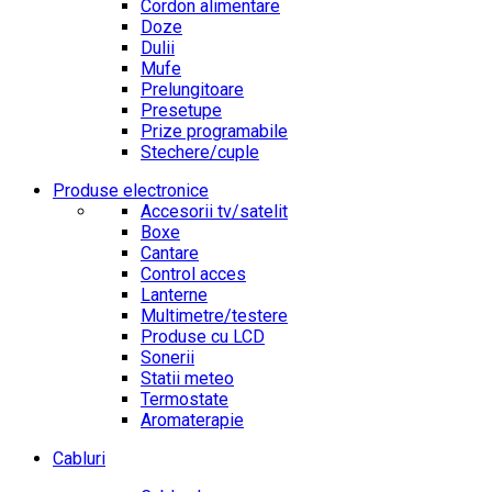
Cordon alimentare
Doze
Dulii
Mufe
Prelungitoare
Presetupe
Prize programabile
Stechere/cuple
Produse electronice
Accesorii tv/satelit
Boxe
Cantare
Control acces
Lanterne
Multimetre/testere
Produse cu LCD
Sonerii
Statii meteo
Termostate
Aromaterapie
Cabluri