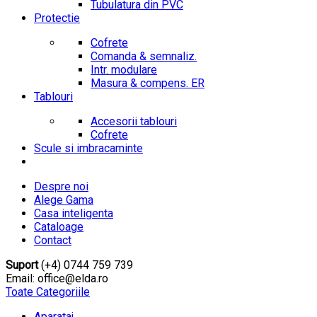
Tubulatura din PVC
Protectie
Cofrete
Comanda & semnaliz.
Intr. modulare
Masura & compens. ER
Tablouri
Accesorii tablouri
Cofrete
Scule si imbracaminte
Despre noi
Alege Gama
Casa inteligenta
Cataloage
Contact
Suport
(+4) 0744 759 739
Email: office@elda.ro
Toate Categoriile
Aparataj