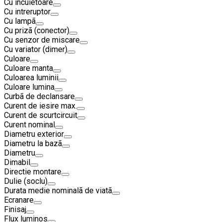
Cu încuietoare
Cu intreruptor
Cu lampã
Cu prizã (conector)
Cu senzor de miscare
Cu variator (dimer)
Culoare
Culoare manta
Culoarea luminii
Culoare lumina
Curbã de declansare
Curent de iesire max.
Curent de scurtcircuit
Curent nominal
Diametru exterior
Diametru la bazã
Diametru
Dimabil
Directie montare
Dulie (soclu)
Durata medie nominalã de viatã
Ecranare
Finisaj
Flux luminos