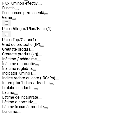
Flux luminos efectiv
Functia
Functionare permanentã
Gama
Unica Allegro/Plus/Basic
(1)
Unica Top/Class
(1)
Grad de protectie (IP)
Greutate produs
Greutate produs (kg)
Înãltime / adâncime
Înãltime dispozitiv
Înãltime reglabilã
Indicator luminos
Indice redare culoare (IRC/Ra)
Intreruptor închis / deschis
Izolatie conductor
Latime
Lãtime de încastrate
Lãtime dispozitiv
Lãtime în numãr module
Lungime