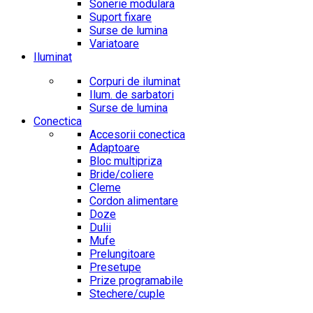
Sonerie modulara
Suport fixare
Surse de lumina
Variatoare
Iluminat
Corpuri de iluminat
Ilum. de sarbatori
Surse de lumina
Conectica
Accesorii conectica
Adaptoare
Bloc multipriza
Bride/coliere
Cleme
Cordon alimentare
Doze
Dulii
Mufe
Prelungitoare
Presetupe
Prize programabile
Stechere/cuple