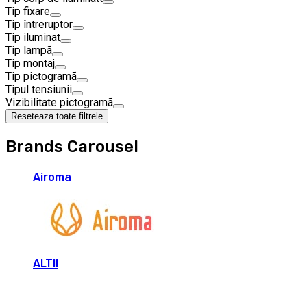
Tip fixare
Tip întreruptor
Tip iluminat
Tip lampã
Tip montaj
Tip pictogramã
Tipul tensiunii
Vizibilitate pictogramã
Reseteaza toate filtrele
Brands Carousel
Airoma
ALTII