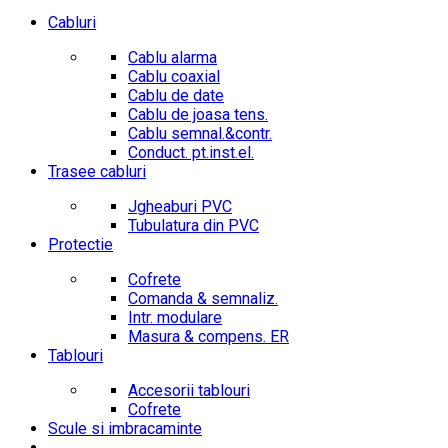
Cabluri
Cablu alarma
Cablu coaxial
Cablu de date
Cablu de joasa tens.
Cablu semnal.&contr.
Conduct. pt.inst.el.
Trasee cabluri
Jgheaburi PVC
Tubulatura din PVC
Protectie
Cofrete
Comanda & semnaliz.
Intr. modulare
Masura & compens. ER
Tablouri
Accesorii tablouri
Cofrete
Scule si imbracaminte