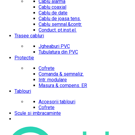
Cablu alarma
Cablu coaxial
Cablu de date
Cablu de joasa tens.
Cablu semnal.&contr.
Conduct. pt.inst.el.
Trasee cabluri
Jgheaburi PVC
Tubulatura din PVC
Protectie
Cofrete
Comanda & semnaliz.
Intr. modulare
Masura & compens. ER
Tablouri
Accesorii tablouri
Cofrete
Scule si imbracaminte