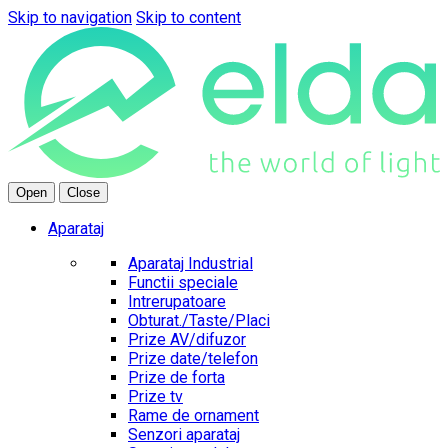
Skip to navigation
Skip to content
Open
Close
Aparataj
Aparataj Industrial
Functii speciale
Intrerupatoare
Obturat./Taste/Placi
Prize AV/difuzor
Prize date/telefon
Prize de forta
Prize tv
Rame de ornament
Senzori aparataj