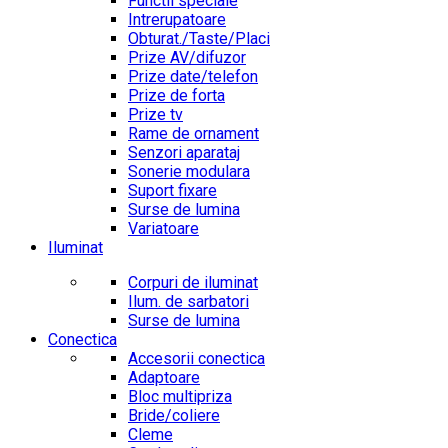
Functii speciale
Intrerupatoare
Obturat./Taste/Placi
Prize AV/difuzor
Prize date/telefon
Prize de forta
Prize tv
Rame de ornament
Senzori aparataj
Sonerie modulara
Suport fixare
Surse de lumina
Variatoare
Iluminat
Corpuri de iluminat
Ilum. de sarbatori
Surse de lumina
Conectica
Accesorii conectica
Adaptoare
Bloc multipriza
Bride/coliere
Cleme