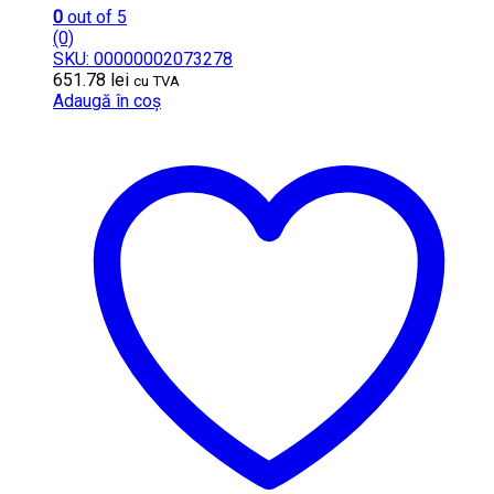
0
out of 5
(0)
SKU: 00000002073278
651.78
lei
cu TVA
Adaugă în coș