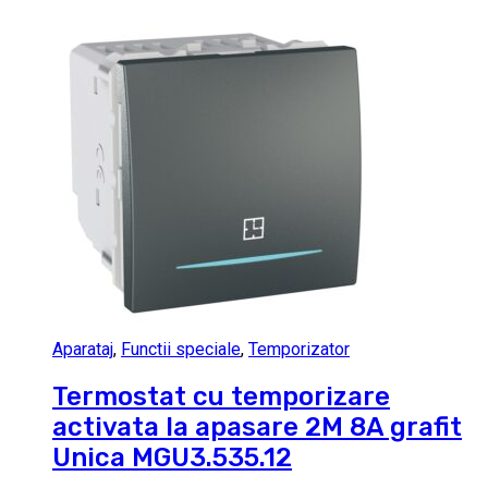
Aparataj
,
Functii speciale
,
Temporizator
Termostat cu temporizare
activata la apasare 2M 8A grafit
Unica MGU3.535.12