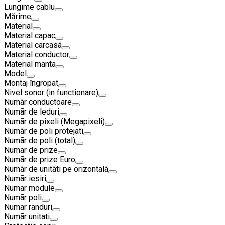
Lungime cablu
Mărime
Material
Material capac
Material carcasã
Material conductor
Material manta
Model
Montaj îngropat
Nivel sonor (in functionare)
Numãr conductoare
Numãr de leduri
Numãr de pixeli (Megapixeli)
Numãr de poli protejati
Numãr de poli (total)
Numar de prize
Numãr de prize Euro
Numãr de unitãti pe orizontalã
Numãr iesiri
Numar module
Numãr poli
Numar randuri
Numãr unitati