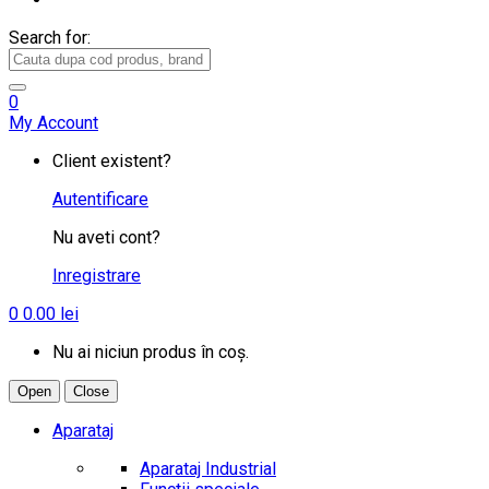
Search for:
0
My Account
Client existent?
Autentificare
Nu aveti cont?
Inregistrare
0
0.00
lei
Nu ai niciun produs în coș.
Open
Close
Aparataj
Aparataj Industrial