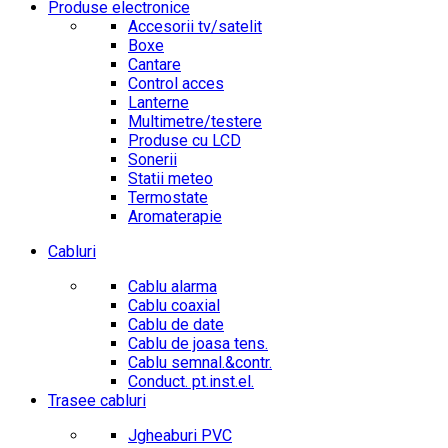
Produse electronice
Accesorii tv/satelit
Boxe
Cantare
Control acces
Lanterne
Multimetre/testere
Produse cu LCD
Sonerii
Statii meteo
Termostate
Aromaterapie
Cabluri
Cablu alarma
Cablu coaxial
Cablu de date
Cablu de joasa tens.
Cablu semnal.&contr.
Conduct. pt.inst.el.
Trasee cabluri
Jgheaburi PVC