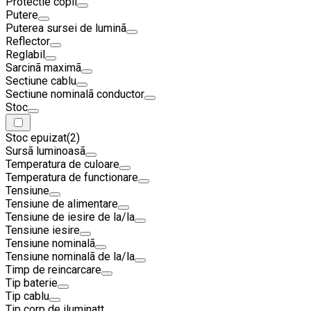
Protectie copii
Putere
Puterea sursei de luminã
Reflector
Reglabil
Sarcinã maximã
Sectiune cablu
Sectiune nominalã conductor
Stoc
Stoc epuizat
(2)
Sursã luminoasã
Temperatura de culoare
Temperatura de functionare
Tensiune
Tensiune de alimentare
Tensiune de iesire de la/la
Tensiune iesire
Tensiune nominalã
Tensiune nominalã de la/la
Timp de reincarcare
Tip baterie
Tip cablu
Tip corp de iluminatt