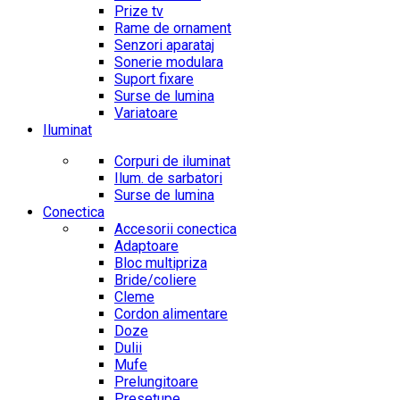
Prize tv
Rame de ornament
Senzori aparataj
Sonerie modulara
Suport fixare
Surse de lumina
Variatoare
Iluminat
Corpuri de iluminat
Ilum. de sarbatori
Surse de lumina
Conectica
Accesorii conectica
Adaptoare
Bloc multipriza
Bride/coliere
Cleme
Cordon alimentare
Doze
Dulii
Mufe
Prelungitoare
Presetupe