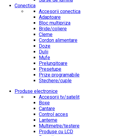
Conectica
Accesorii conectica
Adaptoare
Bloc multipriza
Bride/coliere
Cleme
Cordon alimentare
Doze
Dulii
Mufe
Prelungitoare
Presetupe
Prize programabile
Stechere/cuple
Produse electronice
Accesorii tv/satelit
Boxe
Cantare
Control acces
Lanterne
Multimetre/testere
Produse cu LCD