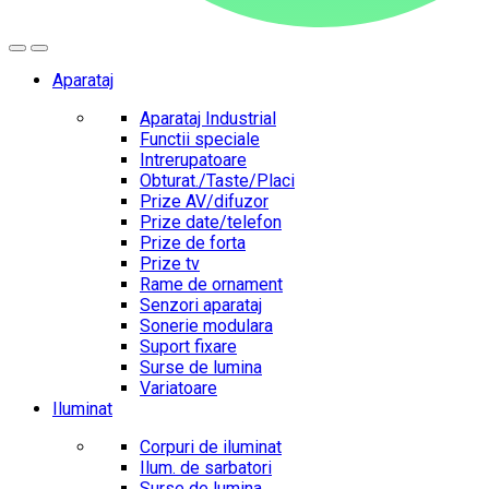
Aparataj
Aparataj Industrial
Functii speciale
Intrerupatoare
Obturat./Taste/Placi
Prize AV/difuzor
Prize date/telefon
Prize de forta
Prize tv
Rame de ornament
Senzori aparataj
Sonerie modulara
Suport fixare
Surse de lumina
Variatoare
Iluminat
Corpuri de iluminat
Ilum. de sarbatori
Surse de lumina