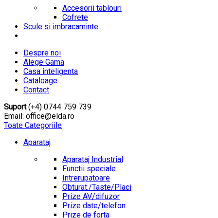
Accesorii tablouri
Cofrete
Scule si imbracaminte
Despre noi
Alege Gama
Casa inteligenta
Cataloage
Contact
Suport
(+4) 0744 759 739
Email: office@elda.ro
Toate Categoriile
Aparataj
Aparataj Industrial
Functii speciale
Intrerupatoare
Obturat./Taste/Placi
Prize AV/difuzor
Prize date/telefon
Prize de forta