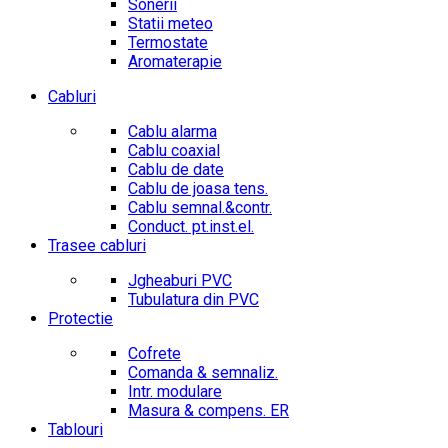
Sonerii
Statii meteo
Termostate
Aromaterapie
Cabluri
Cablu alarma
Cablu coaxial
Cablu de date
Cablu de joasa tens.
Cablu semnal.&contr.
Conduct. pt.inst.el.
Trasee cabluri
Jgheaburi PVC
Tubulatura din PVC
Protectie
Cofrete
Comanda & semnaliz.
Intr. modulare
Masura & compens. ER
Tablouri