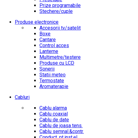
Prize programabile
Stechere/cuple
Produse electronice
Accesorii tv/satelit
Boxe
Cantare
Control acces
Lanterne
Multimetre/testere
Produse cu LCD
Sonerii
Statii meteo
Termostate
Aromaterapie
Cabluri
Cablu alarma
Cablu coaxial
Cablu de date
Cablu de joasa tens.
Cablu semnal.&contr.
Conduct. pt.inst.el.