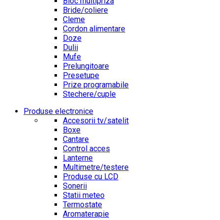
Bloc multipriza
Bride/coliere
Cleme
Cordon alimentare
Doze
Dulii
Mufe
Prelungitoare
Presetupe
Prize programabile
Stechere/cuple
Produse electronice
Accesorii tv/satelit
Boxe
Cantare
Control acces
Lanterne
Multimetre/testere
Produse cu LCD
Sonerii
Statii meteo
Termostate
Aromaterapie