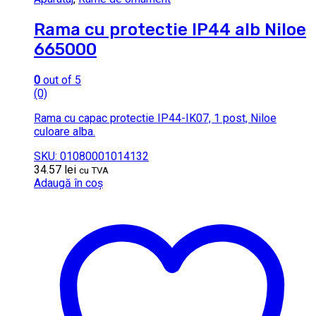
Rama cu protectie IP44 alb Niloe
665000
0
out of 5
(0)
Rama cu capac protectie IP44-IK07, 1 post, Niloe
culoare alba.
SKU: 01080001014132
34.57
lei
cu TVA
Adaugă în coș