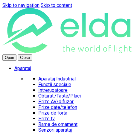
Skip to navigation
Skip to content
Open
Close
Aparataj
Aparataj Industrial
Functii speciale
Intrerupatoare
Obturat./Taste/Placi
Prize AV/difuzor
Prize date/telefon
Prize de forta
Prize tv
Rame de ornament
Senzori aparataj