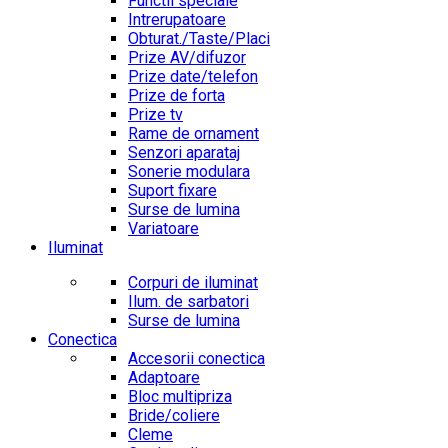
Functii speciale
Intrerupatoare
Obturat./Taste/Placi
Prize AV/difuzor
Prize date/telefon
Prize de forta
Prize tv
Rame de ornament
Senzori aparataj
Sonerie modulara
Suport fixare
Surse de lumina
Variatoare
Iluminat
Corpuri de iluminat
Ilum. de sarbatori
Surse de lumina
Conectica
Accesorii conectica
Adaptoare
Bloc multipriza
Bride/coliere
Cleme