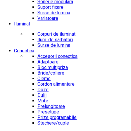
Sonerie modulara
Suport fixare
Surse de lumina
Variatoare
Iluminat
Corpuri de iluminat
Ilum. de sarbatori
Surse de lumina
Conectica
Accesorii conectica
Adaptoare
Bloc multipriza
Bride/coliere
Cleme
Cordon alimentare
Doze
Dulii
Mufe
Prelungitoare
Presetupe
Prize programabile
Stechere/cuple