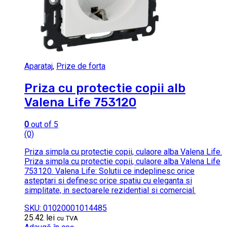
Aparataj
,
Prize de forta
Priza cu protectie copii alb
Valena Life 753120
0
out of 5
(0)
Priza simpla cu protectie copii, culaore alba Valena Life.
Priza simpla cu protectie copii, culaore alba Valena Life
753120. Valena Life: Solutii ce indeplinesc orice
asteptari si definesc orice spatiu cu eleganta si
simplitate, in sectoarele rezidential si comercial.
SKU: 01020001014485
25.42
lei
cu TVA