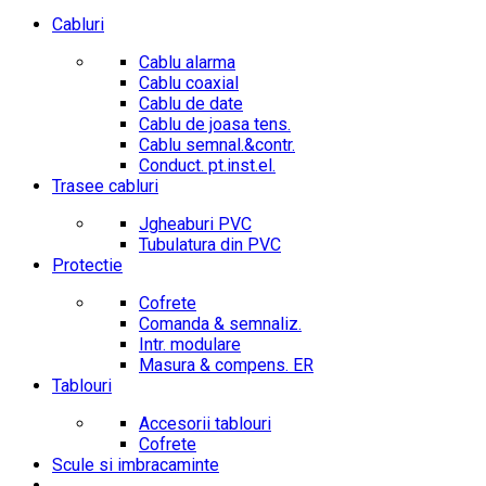
Cabluri
Cablu alarma
Cablu coaxial
Cablu de date
Cablu de joasa tens.
Cablu semnal.&contr.
Conduct. pt.inst.el.
Trasee cabluri
Jgheaburi PVC
Tubulatura din PVC
Protectie
Cofrete
Comanda & semnaliz.
Intr. modulare
Masura & compens. ER
Tablouri
Accesorii tablouri
Cofrete
Scule si imbracaminte