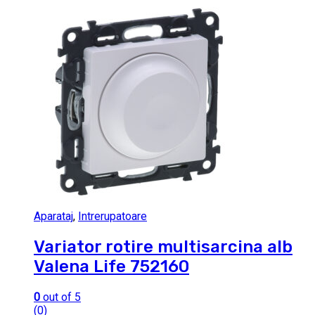
Aparataj
,
Intrerupatoare
Variator rotire multisarcina alb
Valena Life 752160
0
out of 5
(0)