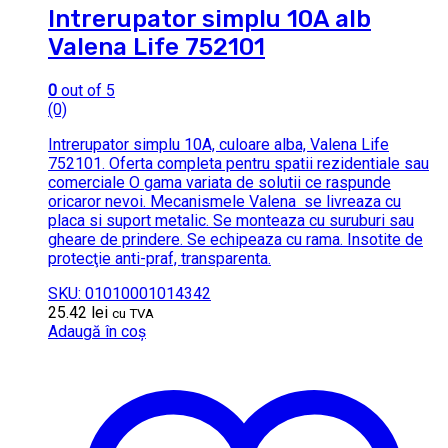
Intrerupator simplu 10A alb
Valena Life 752101
0
out of 5
(0)
Intrerupator simplu 10A, culoare alba, Valena Life
752101. Oferta completa pentru spatii rezidentiale sau
comerciale O gama variata de solutii ce raspunde
oricaror nevoi. Mecanismele Valena se livreaza cu
placa si suport metalic. Se monteaza cu suruburi sau
gheare de prindere. Se echipeaza cu rama. Insotite de
protecţie anti-praf, transparenta.
SKU: 01010001014342
25.42
lei
cu TVA
Adaugă în coș