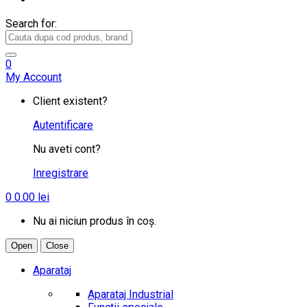
Search for:
0
My Account
Client existent?
Autentificare
Nu aveti cont?
Inregistrare
0
0.00
lei
Nu ai niciun produs în coș.
Open
Close
Aparataj
Aparataj Industrial