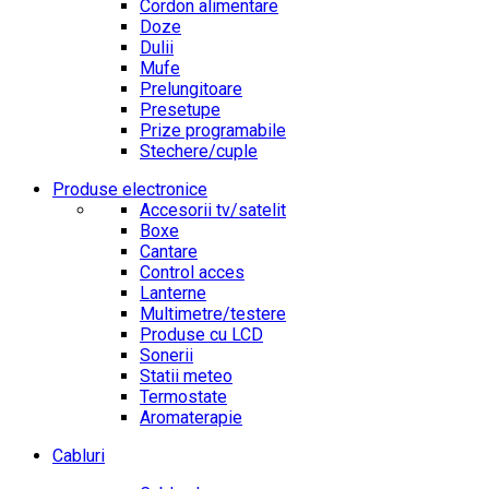
Cordon alimentare
Doze
Dulii
Mufe
Prelungitoare
Presetupe
Prize programabile
Stechere/cuple
Produse electronice
Accesorii tv/satelit
Boxe
Cantare
Control acces
Lanterne
Multimetre/testere
Produse cu LCD
Sonerii
Statii meteo
Termostate
Aromaterapie
Cabluri