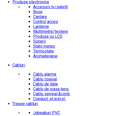
Produse electronice
Accesorii tv/satelit
Boxe
Cantare
Control acces
Lanterne
Multimetre/testere
Produse cu LCD
Sonerii
Statii meteo
Termostate
Aromaterapie
Cabluri
Cablu alarma
Cablu coaxial
Cablu de date
Cablu de joasa tens.
Cablu semnal.&contr.
Conduct. pt.inst.el.
Trasee cabluri
Jgheaburi PVC