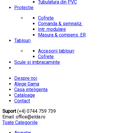
Tubulatura din PVC
Protectie
Cofrete
Comanda & semnaliz.
Intr. modulare
Masura & compens. ER
Tablouri
Accesorii tablouri
Cofrete
Scule si imbracaminte
Despre noi
Alege Gama
Casa inteligenta
Cataloage
Contact
Suport
(+4) 0744 759 739
Email: office@elda.ro
Toate Categoriile
Aparataj