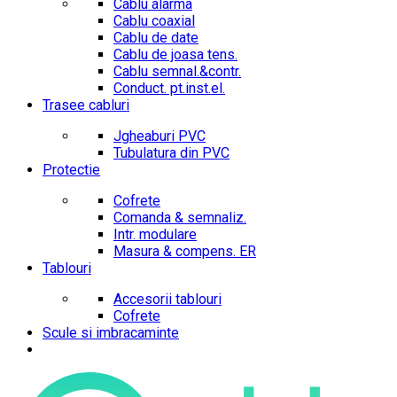
Cablu alarma
Cablu coaxial
Cablu de date
Cablu de joasa tens.
Cablu semnal.&contr.
Conduct. pt.inst.el.
Trasee cabluri
Jgheaburi PVC
Tubulatura din PVC
Protectie
Cofrete
Comanda & semnaliz.
Intr. modulare
Masura & compens. ER
Tablouri
Accesorii tablouri
Cofrete
Scule si imbracaminte