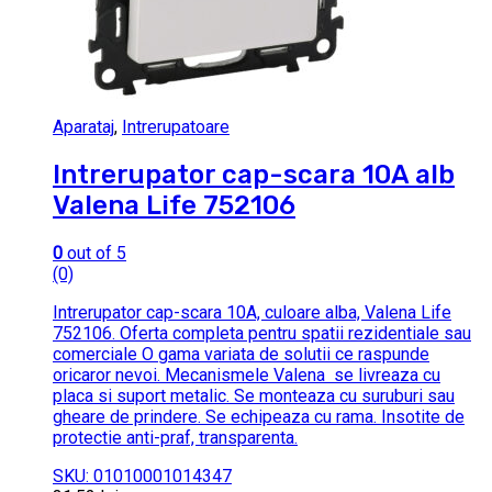
Aparataj
,
Intrerupatoare
Intrerupator cap-scara 10A alb
Valena Life 752106
0
out of 5
(0)
Intrerupator cap-scara 10A, culoare alba, Valena Life
752106. Oferta completa pentru spatii rezidentiale sau
comerciale O gama variata de solutii ce raspunde
oricaror nevoi. Mecanismele Valena se livreaza cu
placa si suport metalic. Se monteaza cu suruburi sau
gheare de prindere. Se echipeaza cu rama. Insotite de
protectie anti-praf, transparenta.
SKU: 01010001014347