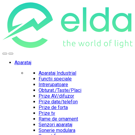
Skip
Skip
to
to
navigation
content
Aparataj
Aparataj Industrial
Functii speciale
Intrerupatoare
Obturat./Taste/Placi
Prize AV/difuzor
Prize date/telefon
Prize de forta
Prize tv
Rame de ornament
Senzori aparataj
Sonerie modulara