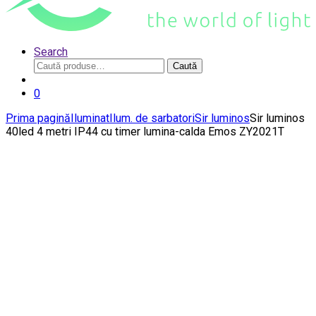
Search
Caută
Caută
după:
0
Prima pagină
Iluminat
Ilum. de sarbatori
Sir luminos
Sir luminos
40led 4 metri IP44 cu timer lumina-calda Emos ZY2021T