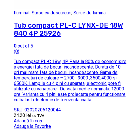
Iluminat
,
Surse cu descarcari
,
Surse de lumina
Tub compact PL-C LYNX-DE 18W
840 4P 25926
0
out of 5
(0)
Tub compact PL-C 18w, 4P. Pana la 80% de economisire
a energiei fata de becuri incandescente.
Durata de 10
ori mai mare fata de becuri incandescente.
Gama de
temperaturi de culoare – 2700 , 3000 ,3500,4000 si
6500K.
Lampile cu 4 pini cu aparataj electronic pote fi
utilizate cu variatoare.
De viata medie nominala: 12000
ore. Varianta cu 4 pini este proiectata pentru functionare
cu balast electronic de frecventa inalta.
SKU: 02020206120044
24.20
lei
cu TVA
Adaugă în coș
Adauga la Favorite