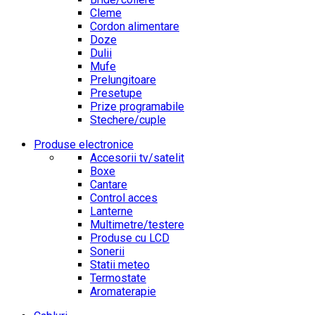
Cleme
Cordon alimentare
Doze
Dulii
Mufe
Prelungitoare
Presetupe
Prize programabile
Stechere/cuple
Produse electronice
Accesorii tv/satelit
Boxe
Cantare
Control acces
Lanterne
Multimetre/testere
Produse cu LCD
Sonerii
Statii meteo
Termostate
Aromaterapie