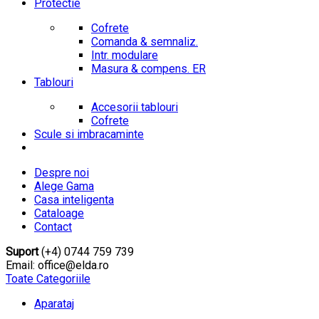
Protectie
Cofrete
Comanda & semnaliz.
Intr. modulare
Masura & compens. ER
Tablouri
Accesorii tablouri
Cofrete
Scule si imbracaminte
Despre noi
Alege Gama
Casa inteligenta
Cataloage
Contact
Suport
(+4) 0744 759 739
Email: office@elda.ro
Toate Categoriile
Aparataj