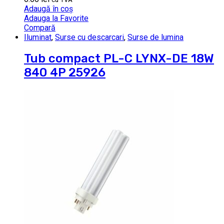
Adaugă în coș
Adauga la Favorite
Compară
Iluminat
,
Surse cu descarcari
,
Surse de lumina
Tub compact PL-C LYNX-DE 18W
840 4P 25926