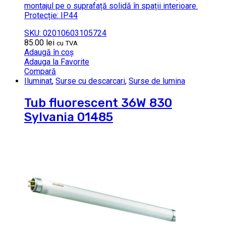
montajul pe o suprafață solidă în spații interioare.
Protecție: IP44
SKU: 02010603105724
85.00
lei
cu TVA
Adaugă în coș
Adauga la Favorite
Compară
Iluminat
,
Surse cu descarcari
,
Surse de lumina
Tub fluorescent 36W 830
Sylvania 01485