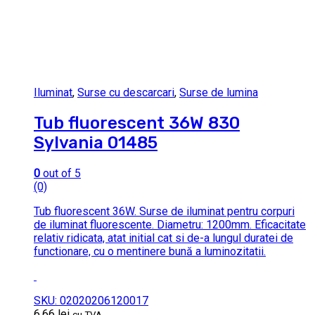
Iluminat
,
Surse cu descarcari
,
Surse de lumina
Tub fluorescent 36W 830
Sylvania 01485
0
out of 5
(0)
Tub fluorescent 36W. Surse de iluminat pentru corpuri
de iluminat fluorescente. Diametru: 1200mm. Eficacitate
relativ ridicata, atat initial cat si de-a lungul duratei de
functionare, cu o mentinere bună a luminozitatii.
SKU: 02020206120017
6.66
lei
cu TVA