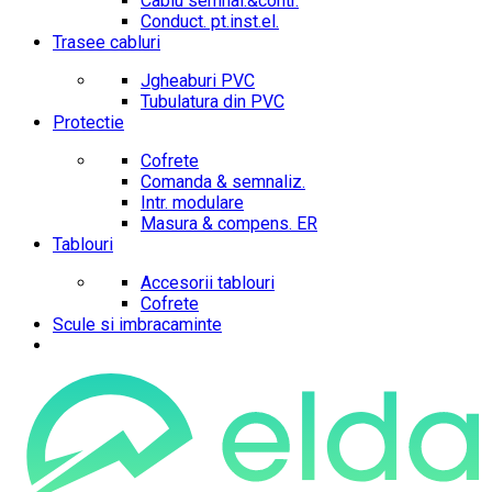
Cablu semnal.&contr.
Conduct. pt.inst.el.
Trasee cabluri
Jgheaburi PVC
Tubulatura din PVC
Protectie
Cofrete
Comanda & semnaliz.
Intr. modulare
Masura & compens. ER
Tablouri
Accesorii tablouri
Cofrete
Scule si imbracaminte