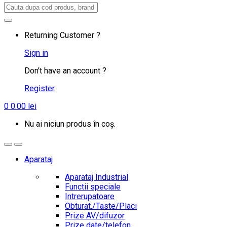
Search
for:
Returning Customer ?
Sign in
Don't have an account ?
Register
0
0.00
lei
Nu ai niciun produs în coș.
Aparataj
Aparataj Industrial
Functii speciale
Intrerupatoare
Obturat./Taste/Placi
Prize AV/difuzor
Prize date/telefon