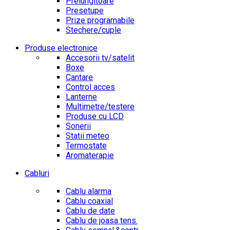
Prelungitoare
Presetupe
Prize programabile
Stechere/cuple
Produse electronice
Accesorii tv/satelit
Boxe
Cantare
Control acces
Lanterne
Multimetre/testere
Produse cu LCD
Sonerii
Statii meteo
Termostate
Aromaterapie
Cabluri
Cablu alarma
Cablu coaxial
Cablu de date
Cablu de joasa tens.