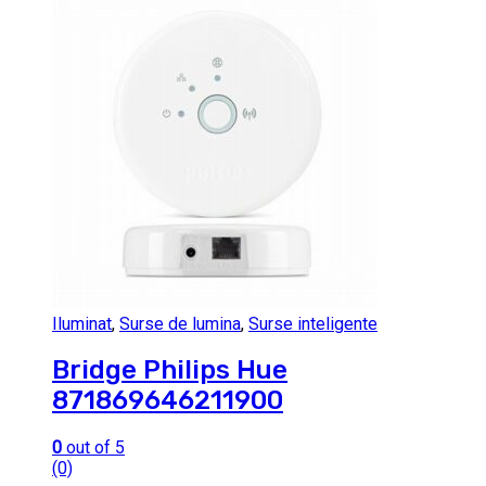
Iluminat
,
Surse de lumina
,
Surse inteligente
Bridge Philips Hue
871869646211900
0
out of 5
(0)