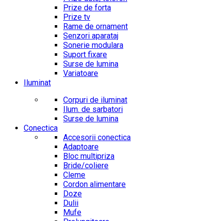
Prize de forta
Prize tv
Rame de ornament
Senzori aparataj
Sonerie modulara
Suport fixare
Surse de lumina
Variatoare
Iluminat
Corpuri de iluminat
Ilum. de sarbatori
Surse de lumina
Conectica
Accesorii conectica
Adaptoare
Bloc multipriza
Bride/coliere
Cleme
Cordon alimentare
Doze
Dulii
Mufe