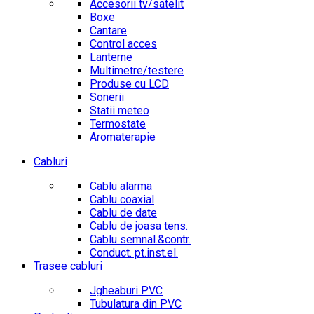
Accesorii tv/satelit
Boxe
Cantare
Control acces
Lanterne
Multimetre/testere
Produse cu LCD
Sonerii
Statii meteo
Termostate
Aromaterapie
Cabluri
Cablu alarma
Cablu coaxial
Cablu de date
Cablu de joasa tens.
Cablu semnal.&contr.
Conduct. pt.inst.el.
Trasee cabluri
Jgheaburi PVC
Tubulatura din PVC