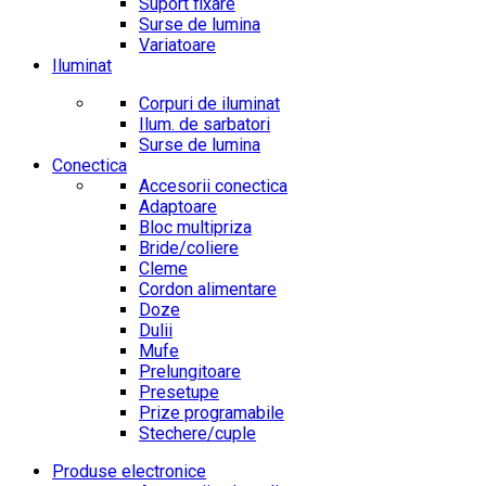
Suport fixare
Surse de lumina
Variatoare
Iluminat
Corpuri de iluminat
Ilum. de sarbatori
Surse de lumina
Conectica
Accesorii conectica
Adaptoare
Bloc multipriza
Bride/coliere
Cleme
Cordon alimentare
Doze
Dulii
Mufe
Prelungitoare
Presetupe
Prize programabile
Stechere/cuple
Produse electronice