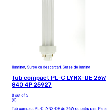
Iluminat
,
Surse cu descarcari
,
Surse de lumina
Tub compact PL-C LYNX-DE 26W
840 4P 25927
0
out of 5
(0)
Tub compact PL-C LYNX-DE de 26W de patru pini.
Pana