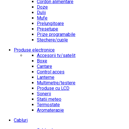
Cordon alimentare
Doze
Dulii
Mufe
Prelungitoare
Presetupe
Prize programabile
Stechere/cuple
Produse electronice
Accesorii tv/satelit
Boxe
Cantare
Control acces
Lanterne
Multimetre/testere
Produse cu LCD
Sonerii
Statii meteo
Termostate
Aromaterapie
Cabluri