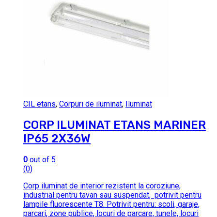
CIL etans
,
Corpuri de iluminat
,
Iluminat
CORP ILUMINAT ETANS MARINER
IP65 2X36W
0
out of 5
(0)
Corp iluminat de interior rezistent la coroziune,
industrial pentru tavan sau suspendat, potrivit pentru
lampile fluorescente T8. Potrivit pentru: scoli, garaje,
parcari, zone publice, locuri de parcare, tunele, locuri