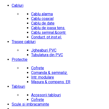
Cabluri
Cablu alarma
Cablu coaxial
Cablu de date
Cablu de joasa tens.
Cablu semnal.&contr.
Conduct. pt.inst.el.
Trasee cabluri
Jgheaburi PVC
Tubulatura din PVC
Protectie
Cofrete
Comanda & semnaliz.
Intr. modulare
Masura & compens. ER
Tablouri
Accesorii tablouri
Cofrete
Scule si imbracaminte