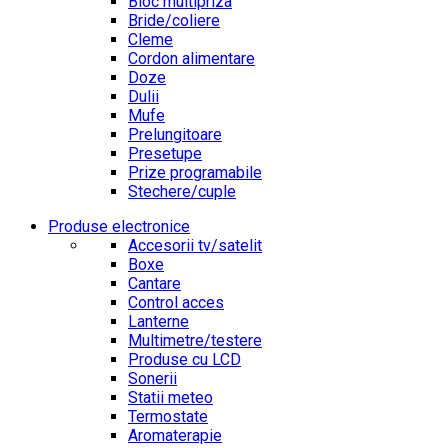
Bloc multipriza
Bride/coliere
Cleme
Cordon alimentare
Doze
Dulii
Mufe
Prelungitoare
Presetupe
Prize programabile
Stechere/cuple
Produse electronice
Accesorii tv/satelit
Boxe
Cantare
Control acces
Lanterne
Multimetre/testere
Produse cu LCD
Sonerii
Statii meteo
Termostate
Aromaterapie