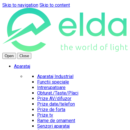
Skip to navigation
Skip to content
Open
Close
Aparataj
Aparataj Industrial
Functii speciale
Intrerupatoare
Obturat./Taste/Placi
Prize AV/difuzor
Prize date/telefon
Prize de forta
Prize tv
Rame de ornament
Senzori aparataj