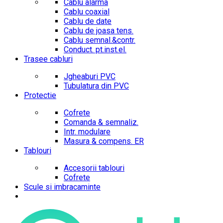
Cablu alarma
Cablu coaxial
Cablu de date
Cablu de joasa tens.
Cablu semnal.&contr.
Conduct. pt.inst.el.
Trasee cabluri
Jgheaburi PVC
Tubulatura din PVC
Protectie
Cofrete
Comanda & semnaliz.
Intr. modulare
Masura & compens. ER
Tablouri
Accesorii tablouri
Cofrete
Scule si imbracaminte