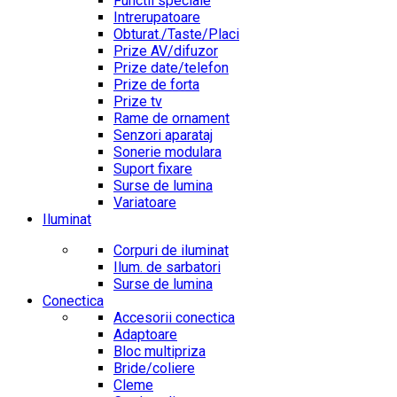
Functii speciale
Intrerupatoare
Obturat./Taste/Placi
Prize AV/difuzor
Prize date/telefon
Prize de forta
Prize tv
Rame de ornament
Senzori aparataj
Sonerie modulara
Suport fixare
Surse de lumina
Variatoare
Iluminat
Corpuri de iluminat
Ilum. de sarbatori
Surse de lumina
Conectica
Accesorii conectica
Adaptoare
Bloc multipriza
Bride/coliere
Cleme