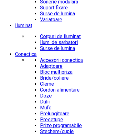
Sonerie modulara
Suport fixare
Surse de lumina
Variatoare
Iluminat
Corpuri de iluminat
Ilum. de sarbatori
Surse de lumina
Conectica
Accesorii conectica
Adaptoare
Bloc multipriza
Bride/coliere
Cleme
Cordon alimentare
Doze
Dulii
Mufe
Prelungitoare
Presetupe
Prize programabile
Stechere/cuple