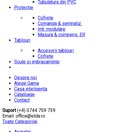
Tubulatura din PVC
Protectie
Cofrete
Comanda & semnaliz.
Intr. modulare
Masura & compens. ER
Tablouri
Accesorii tablouri
Cofrete
Scule si imbracaminte
Despre noi
Alege Gama
Casa inteligenta
Cataloage
Contact
Suport
(+4) 0744 759 739
Email: office@elda.ro
Toate Categoriile
Aparataj