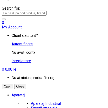
Search for:
0
My Account
Client existent?
Autentificare
Nu aveti cont?
Inregistrare
0
0.00
lei
Nu ai niciun produs în coș.
Open
Close
Aparataj
Aparataj Industrial