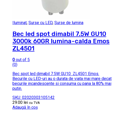
Iluminat
,
Surse cu LED
,
Surse de lumina
Bec led spot dimabil 7.5W GU10
3000k 60GR lumina-calda Emos
ZL4501
0
out of 5
(0)
Bec spot led dimabil 7.5W GU10 ZL4501 Emos.
Becurile cu LED-uri au o durata de viata mai mare decat
becurile incandescente si consuma cu pana la 80% mai
putin.
SKU: 02020303105142
29.00
lei
cu TVA
Adaugă în coș