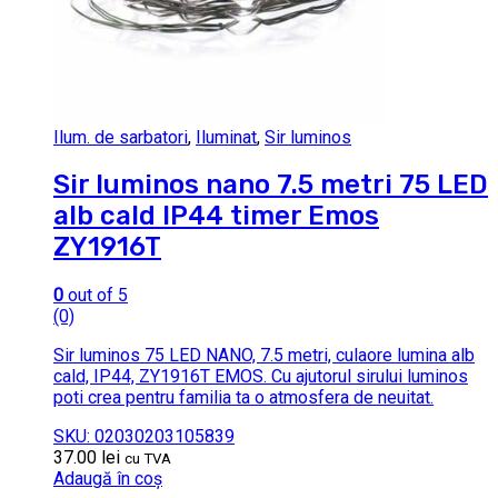
Ilum. de sarbatori
,
Iluminat
,
Sir luminos
Sir luminos nano 7.5 metri 75 LED
alb cald IP44 timer Emos
ZY1916T
0
out of 5
(0)
Sir luminos 75 LED NANO, 7.5 metri, culaore lumina alb
cald, IP44, ZY1916T EMOS. Cu ajutorul sirului luminos
poti crea pentru familia ta o atmosfera de neuitat.
SKU: 02030203105839
37.00
lei
cu TVA
Adaugă în coș