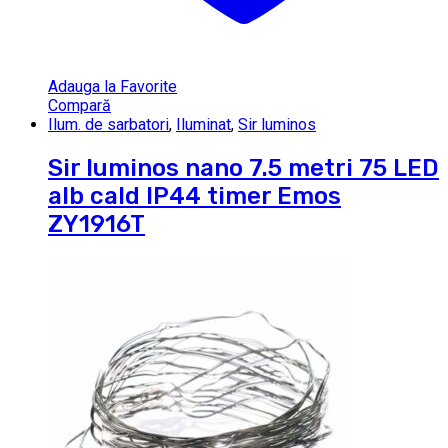
Adauga la Favorite
Compară
Ilum. de sarbatori
,
Iluminat
,
Sir luminos
Sir luminos nano 7.5 metri 75 LED
alb cald IP44 timer Emos
ZY1916T