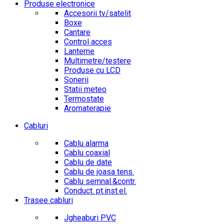
Produse electronice
Accesorii tv/satelit
Boxe
Cantare
Control acces
Lanterne
Multimetre/testere
Produse cu LCD
Sonerii
Statii meteo
Termostate
Aromaterapie
Cabluri
Cablu alarma
Cablu coaxial
Cablu de date
Cablu de joasa tens.
Cablu semnal.&contr.
Conduct. pt.inst.el.
Trasee cabluri
Jgheaburi PVC