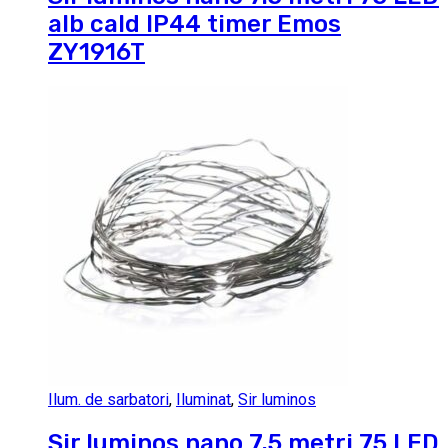
alb cald IP44 timer Emos
ZY1916T
Ilum. de sarbatori
,
Iluminat
,
Sir luminos
Sir luminos nano 7.5 metri 75 LED