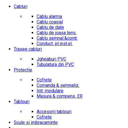
Cabluri
Cablu alarma
Cablu coaxial
Cablu de date
Cablu de joasa tens.
Cablu semnal.&contr.
Conduct. pt.inst.el.
Trasee cabluri
Jgheaburi PVC
Tubulatura din PVC
Protectie
Cofrete
Comanda & semnaliz.
Intr. modulare
Masura & compens. ER
Tablouri
Accesorii tablouri
Cofrete
Scule si imbracaminte