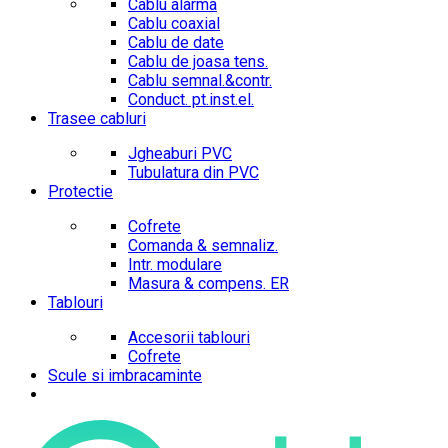
Cablu alarma
Cablu coaxial
Cablu de date
Cablu de joasa tens.
Cablu semnal.&contr.
Conduct. pt.inst.el.
Trasee cabluri
Jgheaburi PVC
Tubulatura din PVC
Protectie
Cofrete
Comanda & semnaliz.
Intr. modulare
Masura & compens. ER
Tablouri
Accesorii tablouri
Cofrete
Scule si imbracaminte