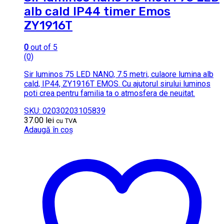
alb cald IP44 timer Emos
ZY1916T
0
out of 5
(0)
Sir luminos 75 LED NANO, 7.5 metri, culaore lumina alb
cald, IP44, ZY1916T EMOS. Cu ajutorul sirului luminos
poti crea pentru familia ta o atmosfera de neuitat.
SKU: 02030203105839
37.00
lei
cu TVA
Adaugă în coș