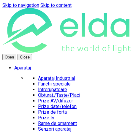
Skip to navigation
Skip to content
Open
Close
Aparataj
Aparataj Industrial
Functii speciale
Intrerupatoare
Obturat./Taste/Placi
Prize AV/difuzor
Prize date/telefon
Prize de forta
Prize tv
Rame de ornament
Senzori aparataj