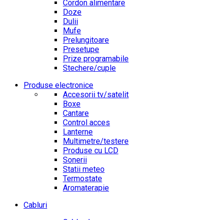
Cordon alimentare
Doze
Dulii
Mufe
Prelungitoare
Presetupe
Prize programabile
Stechere/cuple
Produse electronice
Accesorii tv/satelit
Boxe
Cantare
Control acces
Lanterne
Multimetre/testere
Produse cu LCD
Sonerii
Statii meteo
Termostate
Aromaterapie
Cabluri