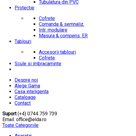
Tubulatura din PVC
Protectie
Cofrete
Comanda & semnaliz.
Intr. modulare
Masura & compens. ER
Tablouri
Accesorii tablouri
Cofrete
Scule si imbracaminte
Despre noi
Alege Gama
Casa inteligenta
Cataloage
Contact
Suport
(+4) 0744 759 739
Email: office@elda.ro
Toate Categoriile
Aparataj