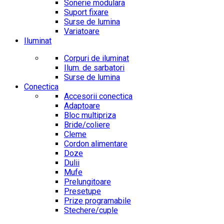
Sonerie modulara
Suport fixare
Surse de lumina
Variatoare
Iluminat
Corpuri de iluminat
Ilum. de sarbatori
Surse de lumina
Conectica
Accesorii conectica
Adaptoare
Bloc multipriza
Bride/coliere
Cleme
Cordon alimentare
Doze
Dulii
Mufe
Prelungitoare
Presetupe
Prize programabile
Stechere/cuple