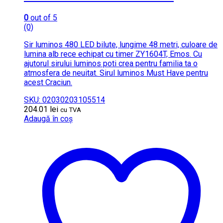
0
out of 5
(0)
Sir luminos 480 LED bilute, lungime 48 metri, culoare de
lumina alb rece echipat cu timer ZY1604T, Emos. Cu
ajutorul sirului luminos poti crea pentru familia ta o
atmosfera de neuitat. Sirul luminos Must Have pentru
acest Craciun.
SKU: 02030203105514
204.01
lei
cu TVA
Adaugă în coș