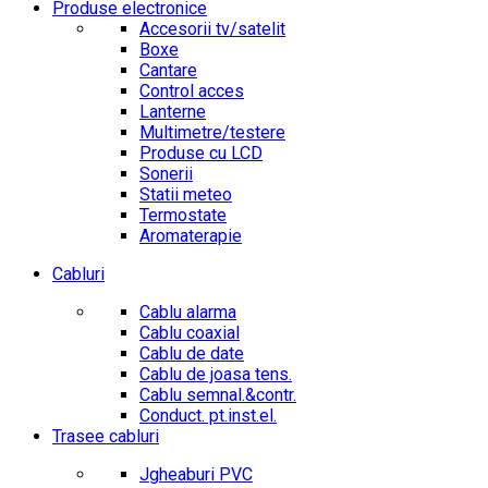
Produse electronice
Accesorii tv/satelit
Boxe
Cantare
Control acces
Lanterne
Multimetre/testere
Produse cu LCD
Sonerii
Statii meteo
Termostate
Aromaterapie
Cabluri
Cablu alarma
Cablu coaxial
Cablu de date
Cablu de joasa tens.
Cablu semnal.&contr.
Conduct. pt.inst.el.
Trasee cabluri
Jgheaburi PVC