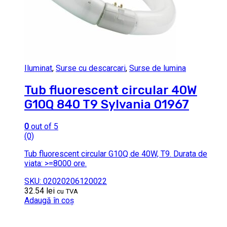
Iluminat
,
Surse cu descarcari
,
Surse de lumina
Tub fluorescent circular 40W
G10Q 840 T9 Sylvania 01967
0
out of 5
(0)
Tub fluorescent circular G10Q de 40W, T9. Durata de
viata: >=8000 ore.
SKU: 02020206120022
32.54
lei
cu TVA
Adaugă în coș