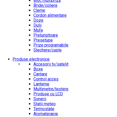
Bloc multipriza
Bride/coliere
Cleme
Cordon alimentare
Doze
Dulii
Mufe
Prelungitoare
Presetupe
Prize programabile
Stechere/cuple
Produse electronice
Accesorii tv/satelit
Boxe
Cantare
Control acces
Lanterne
Multimetre/testere
Produse cu LCD
Sonerii
Statii meteo
Termostate
Aromaterapie