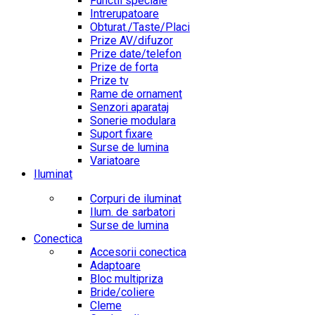
Functii speciale
Intrerupatoare
Obturat./Taste/Placi
Prize AV/difuzor
Prize date/telefon
Prize de forta
Prize tv
Rame de ornament
Senzori aparataj
Sonerie modulara
Suport fixare
Surse de lumina
Variatoare
Iluminat
Corpuri de iluminat
Ilum. de sarbatori
Surse de lumina
Conectica
Accesorii conectica
Adaptoare
Bloc multipriza
Bride/coliere
Cleme