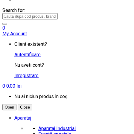
Search for:
0
My Account
Client existent?
Autentificare
Nu aveti cont?
Inregistrare
0
0.00
lei
Nu ai niciun produs în coș.
Open
Close
Aparataj
Aparataj Industrial