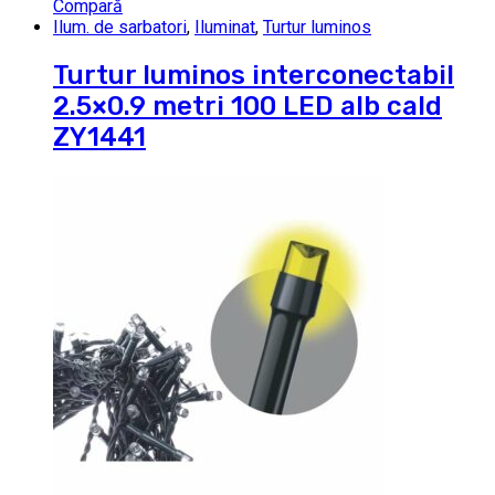
Compară
Ilum. de sarbatori
,
Iluminat
,
Turtur luminos
Turtur luminos interconectabil
2.5×0.9 metri 100 LED alb cald
ZY1441