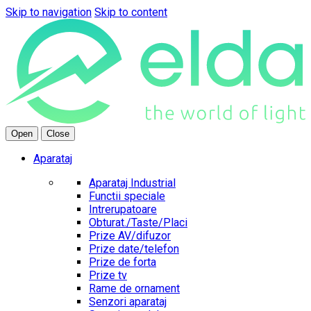
Skip to navigation
Skip to content
Open
Close
Aparataj
Aparataj Industrial
Functii speciale
Intrerupatoare
Obturat./Taste/Placi
Prize AV/difuzor
Prize date/telefon
Prize de forta
Prize tv
Rame de ornament
Senzori aparataj