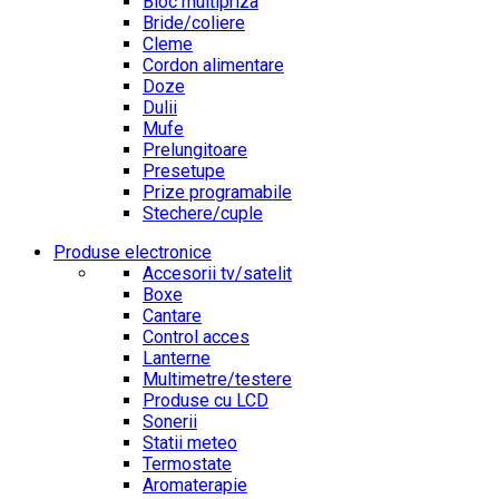
Bloc multipriza
Bride/coliere
Cleme
Cordon alimentare
Doze
Dulii
Mufe
Prelungitoare
Presetupe
Prize programabile
Stechere/cuple
Produse electronice
Accesorii tv/satelit
Boxe
Cantare
Control acces
Lanterne
Multimetre/testere
Produse cu LCD
Sonerii
Statii meteo
Termostate
Aromaterapie