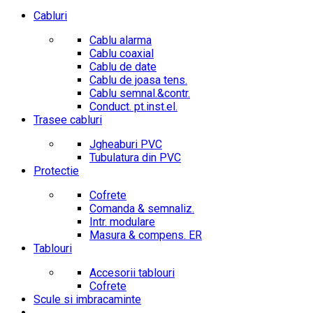
Cabluri
Cablu alarma
Cablu coaxial
Cablu de date
Cablu de joasa tens.
Cablu semnal.&contr.
Conduct. pt.inst.el.
Trasee cabluri
Jgheaburi PVC
Tubulatura din PVC
Protectie
Cofrete
Comanda & semnaliz.
Intr. modulare
Masura & compens. ER
Tablouri
Accesorii tablouri
Cofrete
Scule si imbracaminte