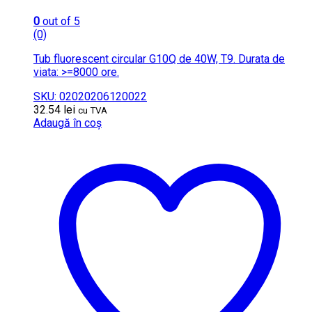
0
out of 5
(0)
Tub fluorescent circular G10Q de 40W, T9. Durata de
viata: >=8000 ore.
SKU: 02020206120022
32.54
lei
cu TVA
Adaugă în coș