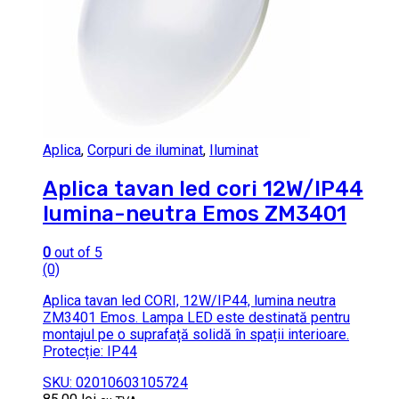
Aplica
,
Corpuri de iluminat
,
Iluminat
Aplica tavan led cori 12W/IP44
lumina-neutra Emos ZM3401
0
out of 5
(0)
Aplica tavan led CORI, 12W/IP44, lumina neutra
ZM3401 Emos. Lampa LED este destinată pentru
montajul pe o suprafață solidă în spații interioare.
Protecție: IP44
SKU: 02010603105724