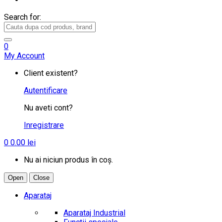
Search for:
0
My Account
Client existent?
Autentificare
Nu aveti cont?
Inregistrare
0
0.00
lei
Nu ai niciun produs în coș.
Open
Close
Aparataj
Aparataj Industrial