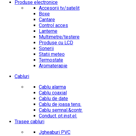
Produse electronice
Accesorii tv/satelit
Boxe
Cantare
Control acces
Lanterne
Multimetre/testere
Produse cu LCD
Sonerii
Statii meteo
Termostate
Aromaterapie
Cabluri
Cablu alarma
Cablu coaxial
Cablu de date
Cablu de joasa tens.
Cablu semnal.&contr.
Conduct. pt.inst.el.
Trasee cabluri
Jgheaburi PVC