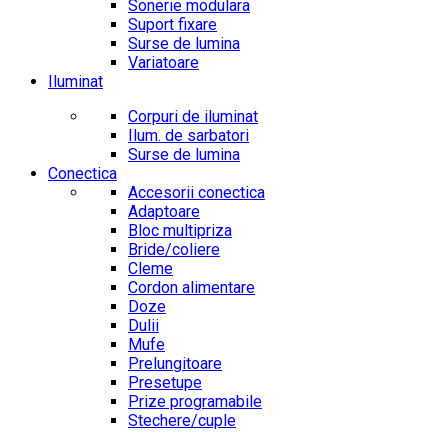
Sonerie modulara
Suport fixare
Surse de lumina
Variatoare
Iluminat
Corpuri de iluminat
Ilum. de sarbatori
Surse de lumina
Conectica
Accesorii conectica
Adaptoare
Bloc multipriza
Bride/coliere
Cleme
Cordon alimentare
Doze
Dulii
Mufe
Prelungitoare
Presetupe
Prize programabile
Stechere/cuple