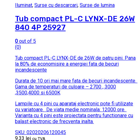
Iluminat
,
Surse cu descarcari
,
Surse de lumina
Tub compact PL-C LYNX-DE 26W
840 4P 25927
0
out of 5
(0)
Tub compact PL-C LYNX-DE de 26W de patru pini.
Pana
la 80% de economisire a energiei fata de becuri
incandescente
Durata de 10 ori mai mare fata de becuri incandescente.
Gama de temperaturi de culoare – 2700 , 3000
,3500,4000 si 6500K
Lampile cu 4 pini cu aparataj electronic pote fi utilizate
cu variatoare.
De viata medie nominala: 12000 ore.
Varianta cu 4 pini este proiectata pentru functionare cu
balast electronic de frecventa inalta.
SKU: 02020206120045
9.33
lei
cu TVA