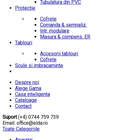
Tubulatura din PVC
Protectie
Cofrete
Comanda & semnaliz.
Intr. modulare
Masura & compens. ER
Tablouri
Accesorii tablouri
Cofrete
Scule si imbracaminte
Despre noi
Alege Gama
Casa inteligenta
Cataloage
Contact
Suport
(+4) 0744 759 739
Email: office@elda.ro
Toate Categoriile
Aparataj