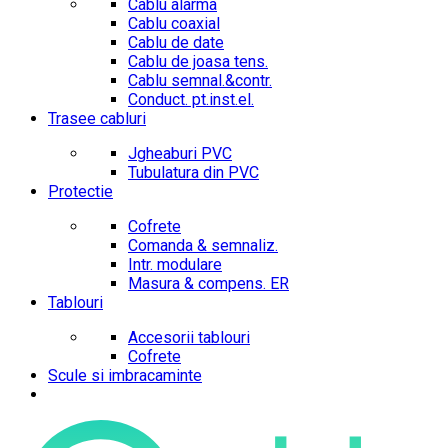
Cablu alarma
Cablu coaxial
Cablu de date
Cablu de joasa tens.
Cablu semnal.&contr.
Conduct. pt.inst.el.
Trasee cabluri
Jgheaburi PVC
Tubulatura din PVC
Protectie
Cofrete
Comanda & semnaliz.
Intr. modulare
Masura & compens. ER
Tablouri
Accesorii tablouri
Cofrete
Scule si imbracaminte