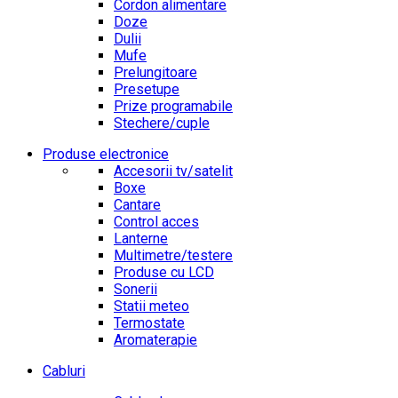
Cordon alimentare
Doze
Dulii
Mufe
Prelungitoare
Presetupe
Prize programabile
Stechere/cuple
Produse electronice
Accesorii tv/satelit
Boxe
Cantare
Control acces
Lanterne
Multimetre/testere
Produse cu LCD
Sonerii
Statii meteo
Termostate
Aromaterapie
Cabluri