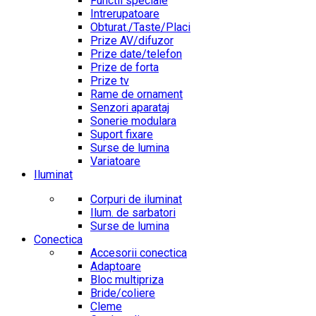
Functii speciale
Intrerupatoare
Obturat./Taste/Placi
Prize AV/difuzor
Prize date/telefon
Prize de forta
Prize tv
Rame de ornament
Senzori aparataj
Sonerie modulara
Suport fixare
Surse de lumina
Variatoare
Iluminat
Corpuri de iluminat
Ilum. de sarbatori
Surse de lumina
Conectica
Accesorii conectica
Adaptoare
Bloc multipriza
Bride/coliere
Cleme