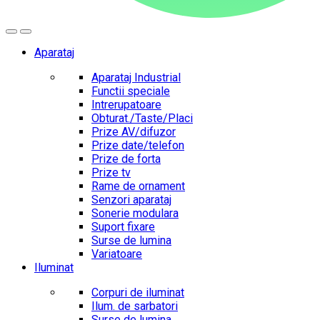
Aparataj
Aparataj Industrial
Functii speciale
Intrerupatoare
Obturat./Taste/Placi
Prize AV/difuzor
Prize date/telefon
Prize de forta
Prize tv
Rame de ornament
Senzori aparataj
Sonerie modulara
Suport fixare
Surse de lumina
Variatoare
Iluminat
Corpuri de iluminat
Ilum. de sarbatori
Surse de lumina