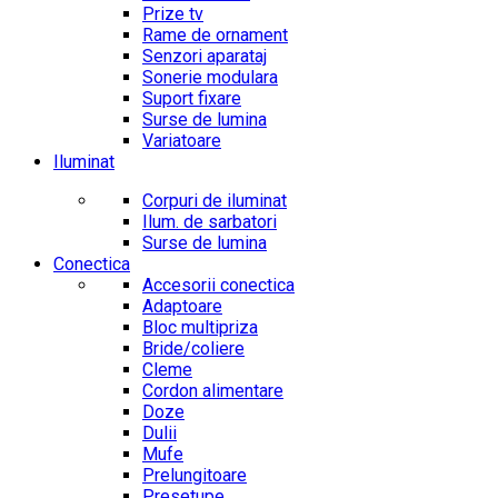
Prize tv
Rame de ornament
Senzori aparataj
Sonerie modulara
Suport fixare
Surse de lumina
Variatoare
Iluminat
Corpuri de iluminat
Ilum. de sarbatori
Surse de lumina
Conectica
Accesorii conectica
Adaptoare
Bloc multipriza
Bride/coliere
Cleme
Cordon alimentare
Doze
Dulii
Mufe
Prelungitoare
Presetupe