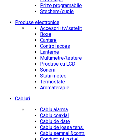
Prize programabile
Stechere/cuple
Produse electronice
Accesorii tv/satelit
Boxe
Cantare
Control acces
Lanterne
Multimetre/testere
Produse cu LCD
Sonerii
Statii meteo
Termostate
Aromaterapie
Cabluri
Cablu alarma
Cablu coaxial
Cablu de date
Cablu de joasa tens.
Cablu semnal.&contr.
Conduct. pt.inst.el.