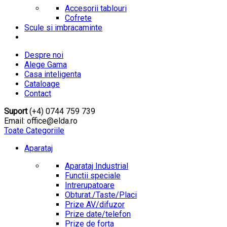
Accesorii tablouri
Cofrete
Scule si imbracaminte
Despre noi
Alege Gama
Casa inteligenta
Cataloage
Contact
Suport
(+4) 0744 759 739
Email: office@elda.ro
Toate Categoriile
Aparataj
Aparataj Industrial
Functii speciale
Intrerupatoare
Obturat./Taste/Placi
Prize AV/difuzor
Prize date/telefon
Prize de forta