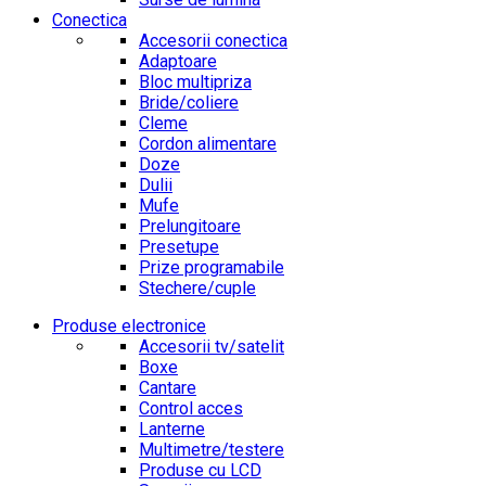
Conectica
Accesorii conectica
Adaptoare
Bloc multipriza
Bride/coliere
Cleme
Cordon alimentare
Doze
Dulii
Mufe
Prelungitoare
Presetupe
Prize programabile
Stechere/cuple
Produse electronice
Accesorii tv/satelit
Boxe
Cantare
Control acces
Lanterne
Multimetre/testere
Produse cu LCD