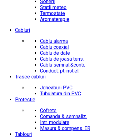
Sonerii
Statii meteo
Termostate
Aromaterapie
Cabluri
Cablu alarma
Cablu coaxial
Cablu de date
Cablu de joasa tens.
Cablu semnal.&contr.
Conduct. pt.inst.el.
Trasee cabluri
Jgheaburi PVC
Tubulatura din PVC
Protectie
Cofrete
Comanda & semnaliz.
Intr. modulare
Masura & compens. ER
Tablouri