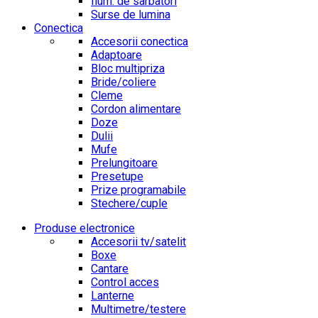
Ilum. de sarbatori
Surse de lumina
Conectica
Accesorii conectica
Adaptoare
Bloc multipriza
Bride/coliere
Cleme
Cordon alimentare
Doze
Dulii
Mufe
Prelungitoare
Presetupe
Prize programabile
Stechere/cuple
Produse electronice
Accesorii tv/satelit
Boxe
Cantare
Control acces
Lanterne
Multimetre/testere