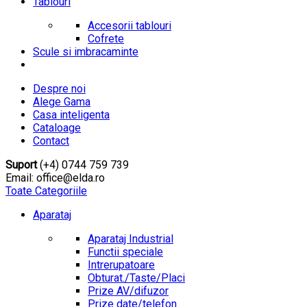
Tablouri
Accesorii tablouri
Cofrete
Scule si imbracaminte
Despre noi
Alege Gama
Casa inteligenta
Cataloage
Contact
Suport
(+4) 0744 759 739
Email: office@elda.ro
Toate Categoriile
Aparataj
Aparataj Industrial
Functii speciale
Intrerupatoare
Obturat./Taste/Placi
Prize AV/difuzor
Prize date/telefon