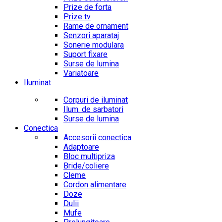
Prize de forta
Prize tv
Rame de ornament
Senzori aparataj
Sonerie modulara
Suport fixare
Surse de lumina
Variatoare
Iluminat
Corpuri de iluminat
Ilum. de sarbatori
Surse de lumina
Conectica
Accesorii conectica
Adaptoare
Bloc multipriza
Bride/coliere
Cleme
Cordon alimentare
Doze
Dulii
Mufe