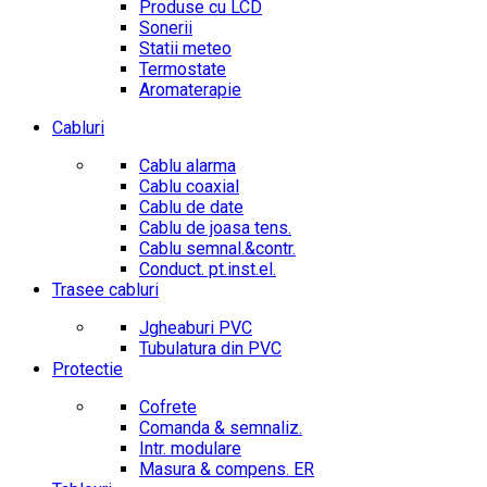
Produse cu LCD
Sonerii
Statii meteo
Termostate
Aromaterapie
Cabluri
Cablu alarma
Cablu coaxial
Cablu de date
Cablu de joasa tens.
Cablu semnal.&contr.
Conduct. pt.inst.el.
Trasee cabluri
Jgheaburi PVC
Tubulatura din PVC
Protectie
Cofrete
Comanda & semnaliz.
Intr. modulare
Masura & compens. ER