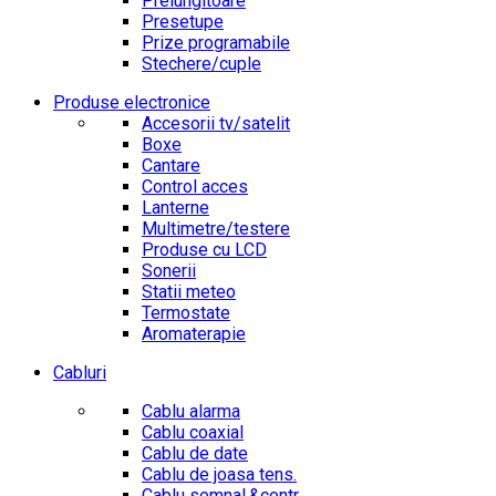
Prelungitoare
Presetupe
Prize programabile
Stechere/cuple
Produse electronice
Accesorii tv/satelit
Boxe
Cantare
Control acces
Lanterne
Multimetre/testere
Produse cu LCD
Sonerii
Statii meteo
Termostate
Aromaterapie
Cabluri
Cablu alarma
Cablu coaxial
Cablu de date
Cablu de joasa tens.
Cablu semnal.&contr.