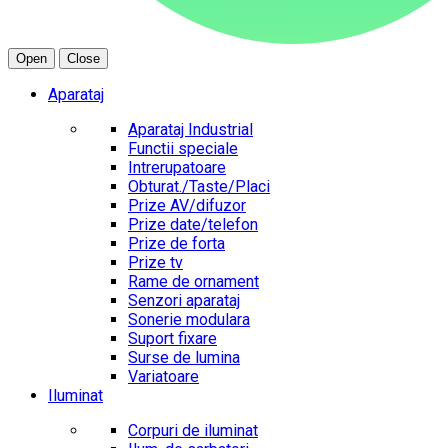
Open
Close
Aparataj
Aparataj Industrial
Functii speciale
Intrerupatoare
Obturat./Taste/Placi
Prize AV/difuzor
Prize date/telefon
Prize de forta
Prize tv
Rame de ornament
Senzori aparataj
Sonerie modulara
Suport fixare
Surse de lumina
Variatoare
Iluminat
Corpuri de iluminat