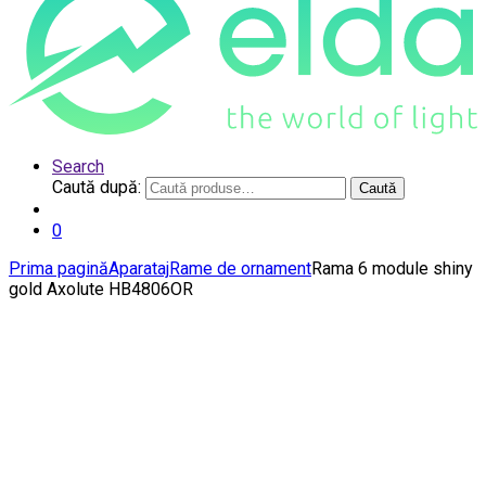
Search
Caută după:
Caută
0
Prima pagină
Aparataj
Rame de ornament
Rama 6 module shiny
gold Axolute HB4806OR