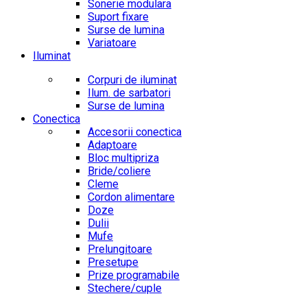
Sonerie modulara
Suport fixare
Surse de lumina
Variatoare
Iluminat
Corpuri de iluminat
Ilum. de sarbatori
Surse de lumina
Conectica
Accesorii conectica
Adaptoare
Bloc multipriza
Bride/coliere
Cleme
Cordon alimentare
Doze
Dulii
Mufe
Prelungitoare
Presetupe
Prize programabile
Stechere/cuple