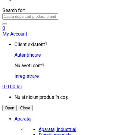
Search for:
0
My Account
Client existent?
Autentificare
Nu aveti cont?
Inregistrare
0
0.00
lei
Nu ai niciun produs în coș.
Open
Close
Aparataj
Aparataj Industrial