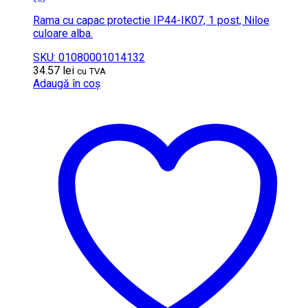
Rama cu capac protectie IP44-IK07, 1 post, Niloe
culoare alba.
SKU: 01080001014132
34.57
lei
cu TVA
Adaugă în coș