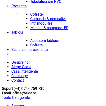
Tubulatura din PVC
Protectie
Cofrete
Comanda & semnaliz.
Intr. modulare
Masura & compens. ER
Tablouri
Accesorii tablouri
Cofrete
Scule si imbracaminte
Despre noi
Alege Gama
Casa inteligenta
Cataloage
Contact
Suport
(+4) 0744 759 739
Email: office@elda.ro
Toate Categoriile
Aparataj