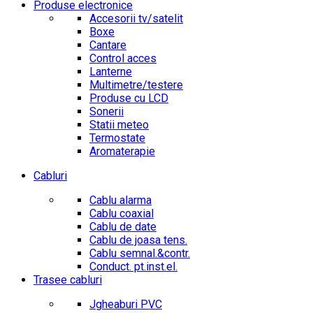
Produse electronice
Accesorii tv/satelit
Boxe
Cantare
Control acces
Lanterne
Multimetre/testere
Produse cu LCD
Sonerii
Statii meteo
Termostate
Aromaterapie
Cabluri
Cablu alarma
Cablu coaxial
Cablu de date
Cablu de joasa tens.
Cablu semnal.&contr.
Conduct. pt.inst.el.
Trasee cabluri
Jgheaburi PVC