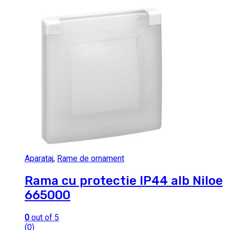
Aparataj
,
Rame de ornament
Rama cu protectie IP44 alb Niloe
665000
0
out of 5
(0)