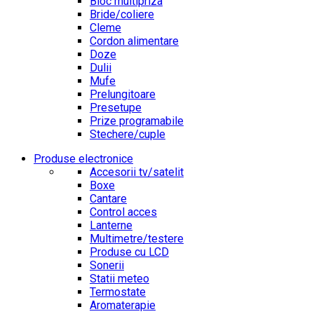
Bloc multipriza
Bride/coliere
Cleme
Cordon alimentare
Doze
Dulii
Mufe
Prelungitoare
Presetupe
Prize programabile
Stechere/cuple
Produse electronice
Accesorii tv/satelit
Boxe
Cantare
Control acces
Lanterne
Multimetre/testere
Produse cu LCD
Sonerii
Statii meteo
Termostate
Aromaterapie