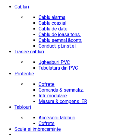
Cabluri
Cablu alarma
Cablu coaxial
Cablu de date
Cablu de joasa tens.
Cablu semnal.&contr.
Conduct. pt.inst.el.
Trasee cabluri
Jgheaburi PVC
Tubulatura din PVC
Protectie
Cofrete
Comanda & semnaliz.
Intr. modulare
Masura & compens. ER
Tablouri
Accesorii tablouri
Cofrete
Scule si imbracaminte