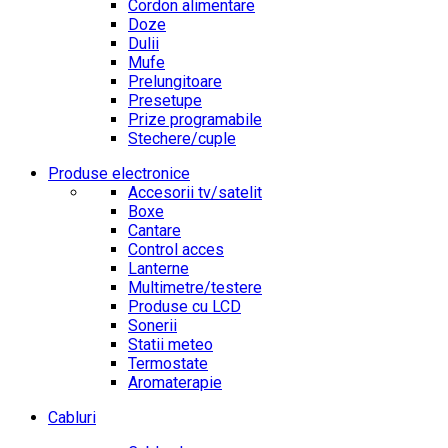
Cordon alimentare
Doze
Dulii
Mufe
Prelungitoare
Presetupe
Prize programabile
Stechere/cuple
Produse electronice
Accesorii tv/satelit
Boxe
Cantare
Control acces
Lanterne
Multimetre/testere
Produse cu LCD
Sonerii
Statii meteo
Termostate
Aromaterapie
Cabluri