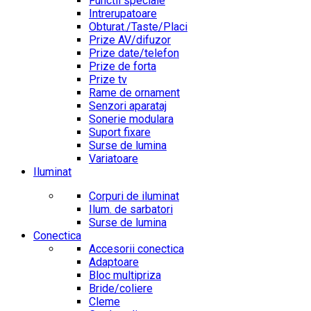
Functii speciale
Intrerupatoare
Obturat./Taste/Placi
Prize AV/difuzor
Prize date/telefon
Prize de forta
Prize tv
Rame de ornament
Senzori aparataj
Sonerie modulara
Suport fixare
Surse de lumina
Variatoare
Iluminat
Corpuri de iluminat
Ilum. de sarbatori
Surse de lumina
Conectica
Accesorii conectica
Adaptoare
Bloc multipriza
Bride/coliere
Cleme