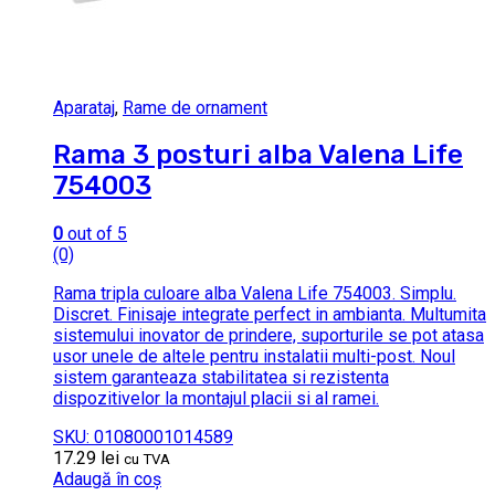
Aparataj
,
Rame de ornament
Rama 3 posturi alba Valena Life
754003
0
out of 5
(0)
Rama tripla culoare alba Valena Life 754003. Simplu.
Discret. Finisaje integrate perfect in ambianta. Multumita
sistemului inovator de prindere, suporturile se pot atasa
usor unele de altele pentru instalatii multi-post. Noul
sistem garanteaza stabilitatea si rezistenta
dispozitivelor la montajul placii si al ramei.
SKU: 01080001014589
17.29
lei
cu TVA
Adaugă în coș