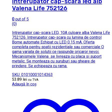
Intrerupator cap-scara led alb
Valena Life 752126
0
out of 5
(0)
Intrerupator cap-scara LED, 10A culoare alba Valena Life
752126. Intrerupator cap-scara cu lumina de control
Borne automate Echipat cu LED 0.15 mA. Oferta
completa pentru spatii rezidentiale sau comerciale O
gama variata de solutii ce raspunde oricaror nevoi.
Mecanismele Valena se livreaza cu placa si suport
metalic. Se monteaza cu suruburi sau gheare de
prindere. Se echipeaza cu rama.
SKU: 01010001014363
53.89
lei
cu TVA
Adaugă în coș