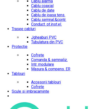
Cablu alarma
Cablu coaxial
Cablu de date
Cablu de joasa tens.
Cablu semnal.&contr.
Conduct. pt.inst.el.
Trasee cabluri
Jgheaburi PVC
Tubulatura din PVC
Protectie
Cofrete
Comanda & semnaliz.
Intr. modulare
Masura & compens. ER
Tablouri
Accesorii tablouri
Cofrete
Scule si imbracaminte