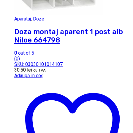
Aparataj
,
Doze
Doza montaj aparent 1 post alb
Niloe 664798
0
out of 5
(0)
SKU: 03030101014107
30.50
lei
cu TVA
Adaugă în coș