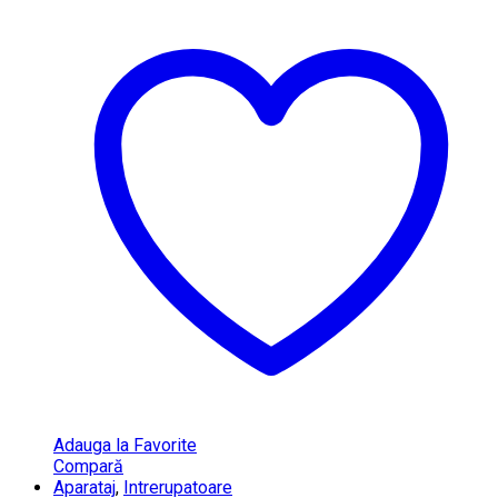
Adauga la Favorite
Compară
Aparataj
,
Intrerupatoare