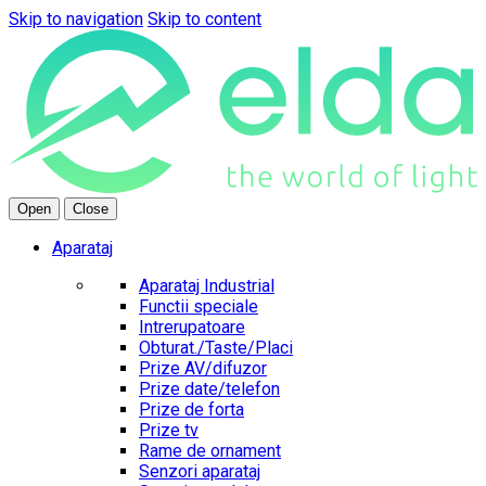
Skip to navigation
Skip to content
Open
Close
Aparataj
Aparataj Industrial
Functii speciale
Intrerupatoare
Obturat./Taste/Placi
Prize AV/difuzor
Prize date/telefon
Prize de forta
Prize tv
Rame de ornament
Senzori aparataj